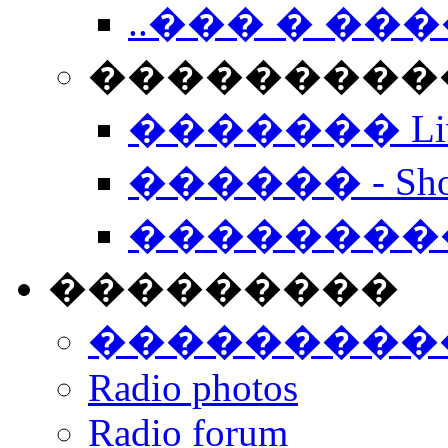
..��� � �
���������� -
������� Live
������ - Sho
��������
���������
���������
Radio photos
Radio forum