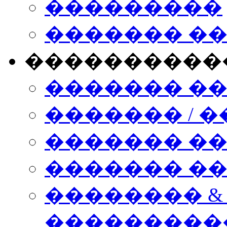
���������
������� �
����������
������� �
������� / �
������� �
������� ��� n
�������� &
���������