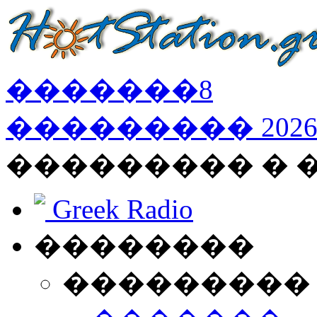
�������
8
���������
202
��������� �
Greek Radio
��������
���������