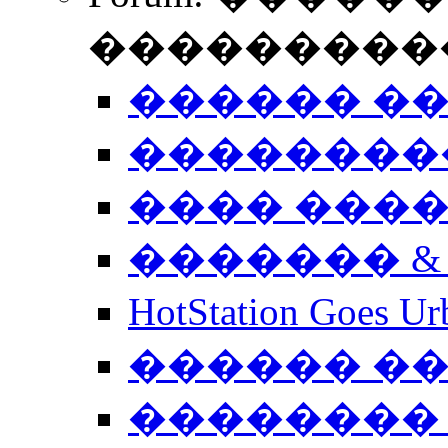
����������
������ �
��������
���� ���
������� &
HotStation Goe
������ �
�������� 