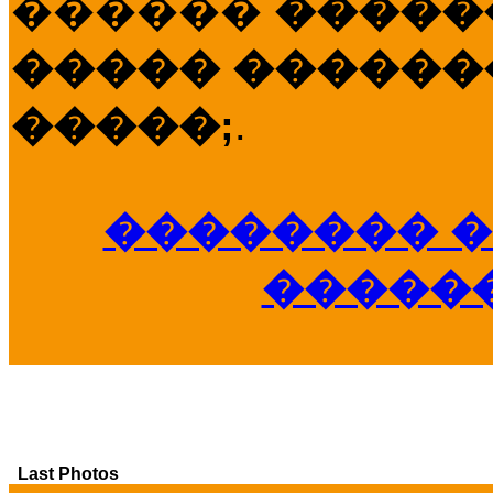
������
�����
����� �������
�����;
.
�������� �
�����
Last Photos