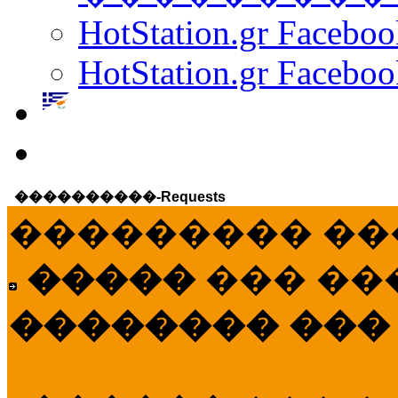
HotStation.gr Facebo
HotStation.gr Faceboo
����������-Requests
��������� ��
�����
��� ��
�������� ���