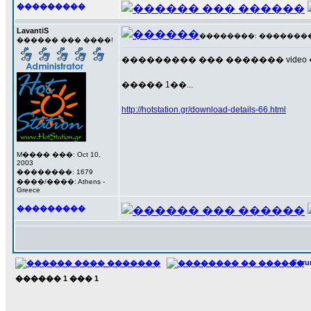
���������
LavantiS
��������: ��������� 2
������ ��� ����!
��������� ��� ������� video �
����� 1��...
http://hotstation.gr/download-details-66.html
M���� ���: Oct 10,
2003
��������: 1679
����/����: Athens -
Greece
���������
For
������
1
���
1