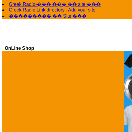
Greek Radio-��� ��� �� site ���
Greek Radio Link directory - Add your site
��������� �� Site ���
OnLine Shop
Ga