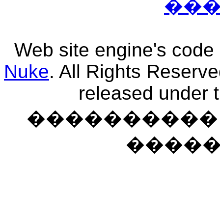
��
Web site engine's code
Nuke
. All Rights Reserv
released under 
���������� �
����