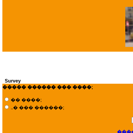
�
Survey
����� ������ ��� ����;
�� ����;
..� ��� ������;
���