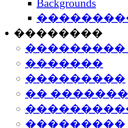
Backgrounds
���������
��������
���������
�������
���������
�� ������
���������
���������