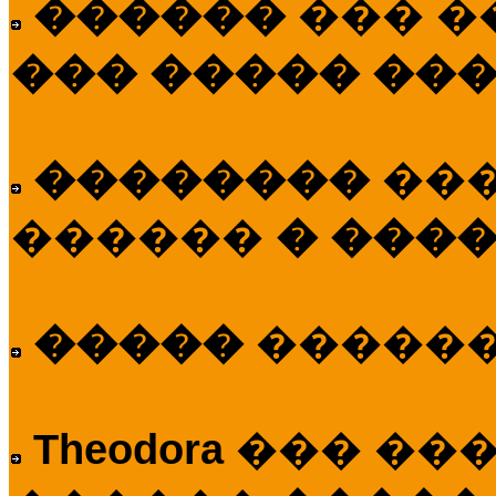
������
��� �
��� ����� ��
��������
��
������
� ����
�����
�����
Theodora
��� ��