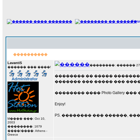
For
����������
LavantiS
��������: ������ 27 ��
������ ��� ����!
�������� �� ����� �����������
������� ��� ����� ��� ����
�������� ���� Photo Gallery �
Enjoy!
PS. �������� ��� ������, ��
M���� ���: Oct 10,
2003
��������: 1679
����/����: Athens -
Greece