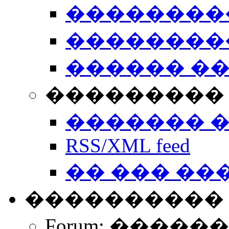
��������
��������
������ �
��������� 
������� 
RSS/XML feed
�� ��� ��
����������
Forum: �����