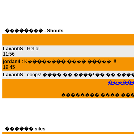
�������� - Shouts
LavantiS :
Hello!
11:56
jordan4 :
K�������� ���� ����� !!!
19:45
LavantiS :
ooops! ���� �� ����! �� �� �
���� ���; ���� ��� ��� �������� �
15:07
������
Dimitris_P :
���� ����� �������� ����
21:20
�������� ���� ��
LavantiS :
����� ���� ������� ��� ���
������� �����?" ..............���� �
�������...
16:40
veronica :
E���� 2012 ��� ����� ��� ��
������ sites