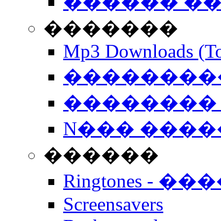
������ �
�������
Mp3 Downloads (To
�����������
�������� 
N��� �����
������
Ringtones - ��
Screensavers