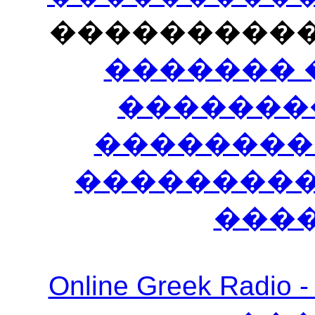
���������
������� 
�������
��������
����������
���
Online Greek Ra