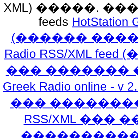
XML) �����. �
feeds
HotStation 
(������ ���
Radio RSS/XML f
��� ������� 
Greek Radio online
��� �������
RSS/XML ���
�����������