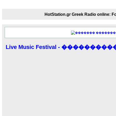
18:59
echo :
��� ��� �������! �� �� ���� 
��� ��� ������ '������'...
HotStation.gr Greek Radio onl
17:14
LavantiS :
Echo, ���� �� ������� �� ��
�������������� ��������!
����
�������
������ �� �����.. "������" ��� ������
15:33
Live Music Festival - ��������
echo :
��������� ����, ��������� ���
����� ��������� �� ����������
������! ��� ������ �� �����...
14:16
LavantiS :
������� ���� ���� ������;
18:01