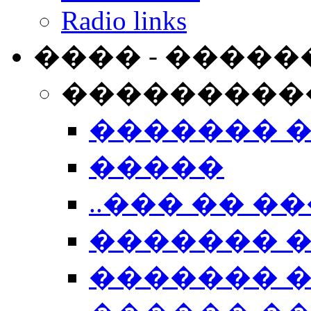
Radio links
���� - �����
���������
������� 
�����
..��� �� ��
������� 
������� �