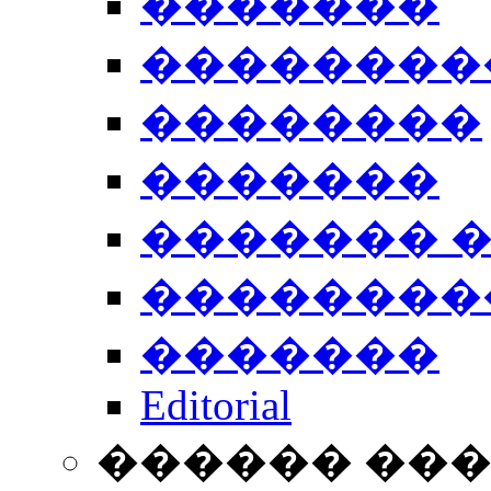
�������
��������
��������
�������
������� 
��������
�������
Editorial
������ ��