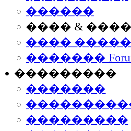
������
���� & ���
���� ����
������� Foru
���������
�������
����������
���������