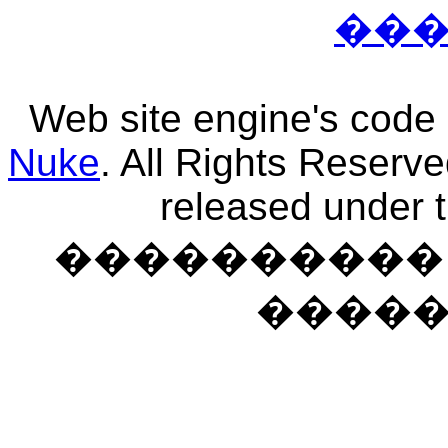
��
Web site engine's code
Nuke
. All Rights Reserv
released under 
���������� �
����