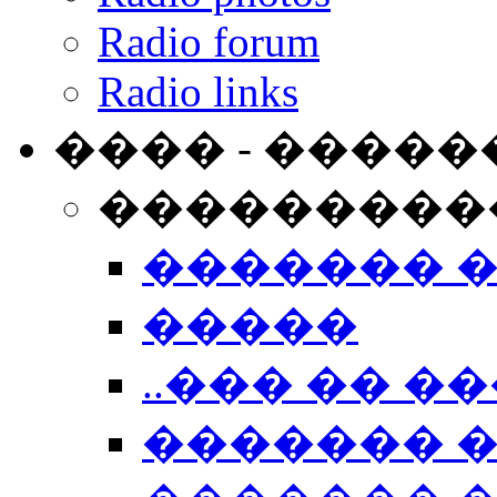
Radio forum
Radio links
���� - �����
���������
������� 
�����
..��� �� ��
������� 