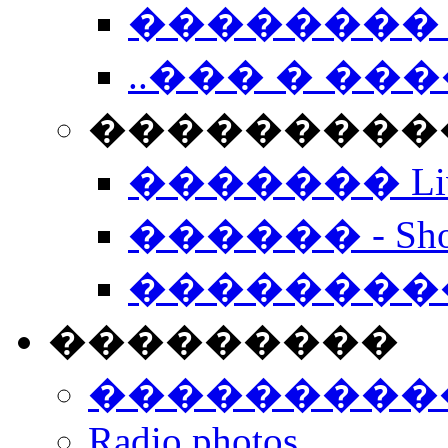
�������� 
..��� � �
���������� -
������� Live
������ - Sho
��������
���������
���������
Radio photos