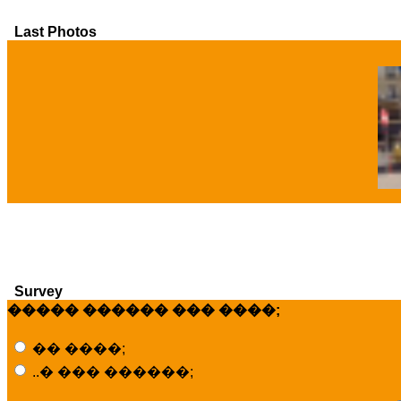
Last Photos
�
Survey
����� ������ ��� ����;
�� ����;
..� ��� ������;