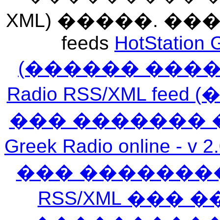
XML) �����. �
feeds
HotStation 
(������ ���
Radio RSS/XML f
��� ������� 
Greek Radio online
��� �������
RSS/XML ���