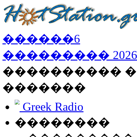
������
6
���������
202
���������� �
�������
Greek Radio
��������