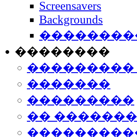
Screensavers
Backgrounds
���������
��������
���������
�������
���������
�� ������
���������