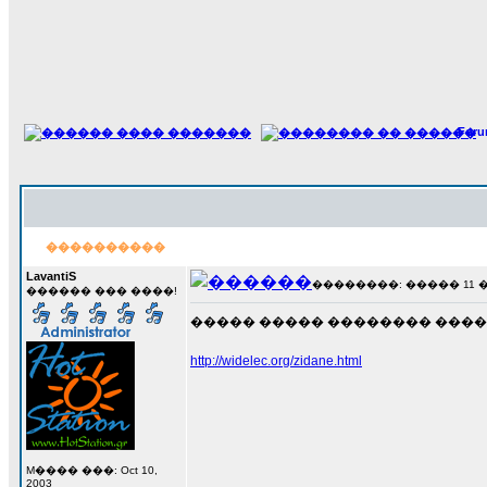
For
����������
LavantiS
��������: ����� 11 ���
������ ��� ����!
����� ����� �������� ����
http://widelec.org/zidane.html
M���� ���: Oct 10,
2003