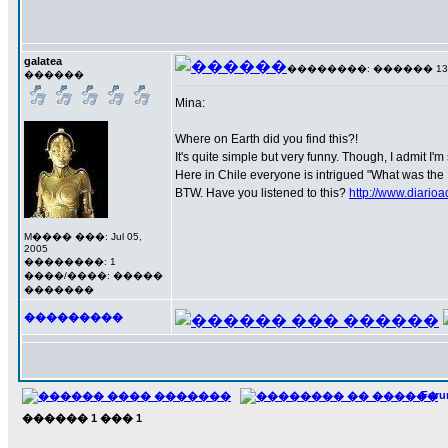
galatea
��������: ������ 13 ��
������
Mina:
Where on Earth did you find this?!
It's quite simple but very funny. Though, I admit I'
Here in Chile everyone is intrigued "What was the I
BTW. Have you listened to this?
http://www.diari
M���� ���: Jul 05,
2005
��������: 1
����/����: �����
�������
���������
For
������
1
���
1