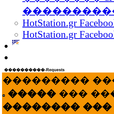
���������
HotStation.gr Facebo
HotStation.gr Faceboo
����������-Requests
��������� ��
�����
��� ��
�������� ���