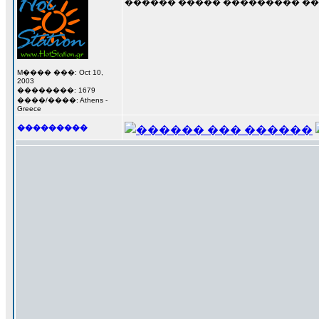
������ ����� ��������� ��� �
M���� ���: Oct 10,
2003
��������: 1679
����/����: Athens -
Greece
���������