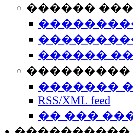
������ ��
��������
��������
������ �
��������� 
������� 
RSS/XML feed
�� ��� ��
����������