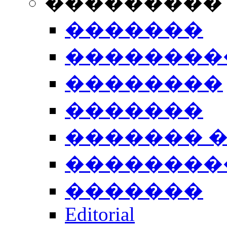
���������
�������
��������
��������
�������
������� 
��������
�������
Editorial