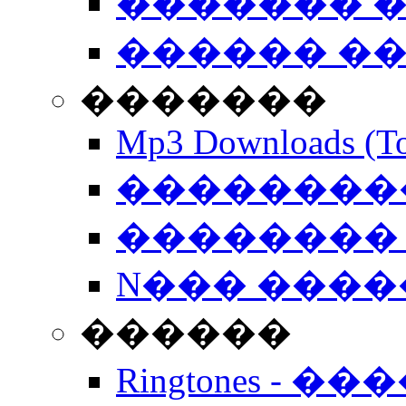
������� �
������ �
�������
Mp3 Downloads (To
�����������
�������� 
N��� �����
������
Ringtones - ��