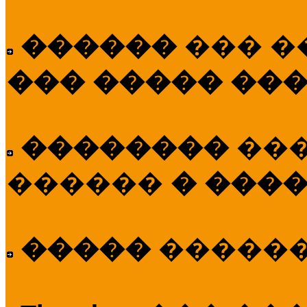
������
��� �
��� ����� ��
��������
��
������
� ����
�����
�����