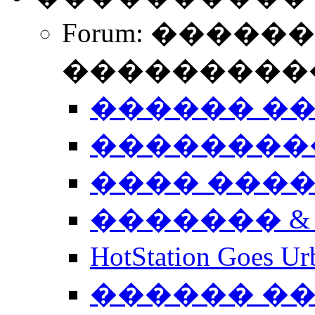
Forum: �����
����������
������ �
��������
���� ���
������� &
HotStation Goe
������ �