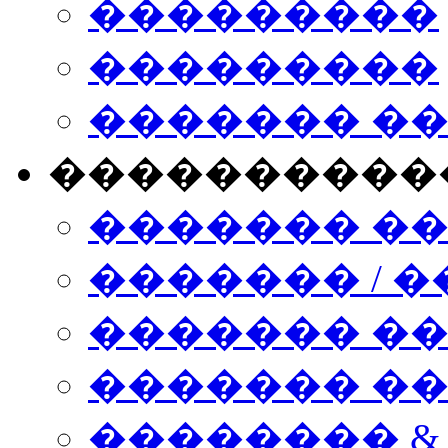
���������
���������
������� �
����������
������� �
������� / �
������� �
������� ��� n
�������� &