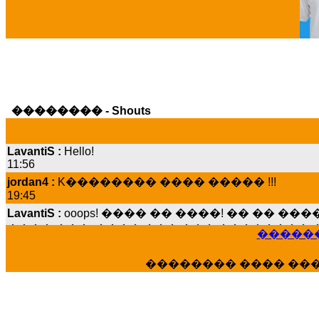
�������� - Shouts
LavantiS :
Hello!
11:56
jordan4 :
K�������� ���� ����� !!!
19:45
LavantiS :
ooops! ���� �� ����! �� �� �
���� ���; ���� ��� ��� �������� �
15:07
������
Dimitris_P :
���� ����� �������� ����
21:20
�������� ���� ��
LavantiS :
����� ���� ������� ��� ���
������� �����?" ..............���� �
�������...