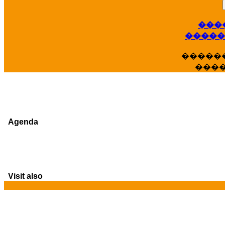
���
�����
�����
���
Agenda
Visit also
G