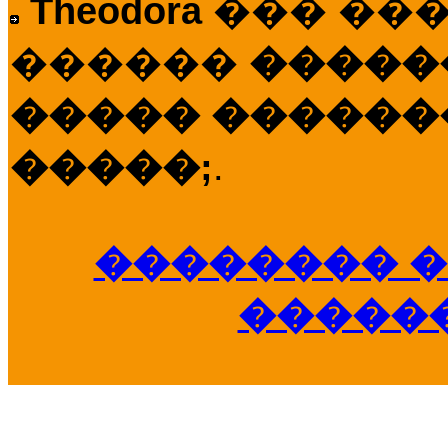
Theodora
��� ��
������
�����
����� �������
�����;
.
�������� �
�����