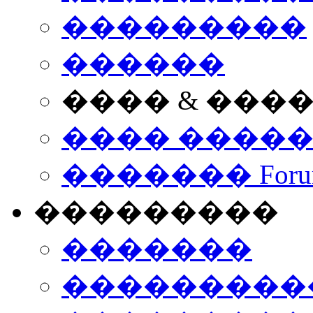
���������
������
���� & ���
���� ����
������� Foru
���������
�������
����������