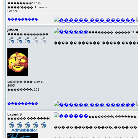
��������: 1679
����/����: Athens -
Greece
���������
jim829
��������: ����� 11 ���
����� ��������
���� �� ������. ����� ����� 
M���� ���: Nov 19,
2005
��������: 191
���������
LavantiS
��������: ������� 12 �
������ ��� ����!
��� �� ����� �����, ���� ��