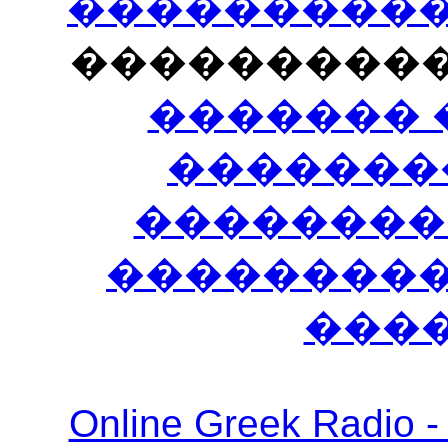
�����������
���������
������� 
�������
��������
����������
���
Online Greek Ra