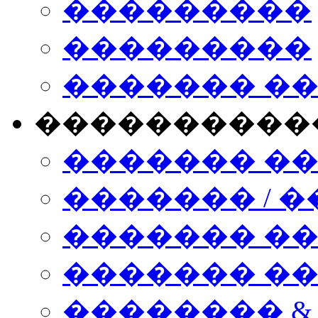
���������
���������
������� �
����������
������� �
������� / �
������� �
������� ��� n
�������� &