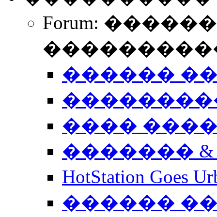
Forum: �����
����������
������ �
��������
���� ���
������� &
HotStation Goe
������ �