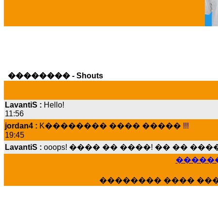
�������� - Shouts
LavantiS :
Hello!
11:56
jordan4 :
K�������� ���� ����� !!!
19:45
LavantiS :
ooops! ���� �� ����! �� �� �
���� ���; ���� ��� ��� �������� �
15:07
������
Dimitris_P :
���� ����� �������� ����
21:20
�������� ���� ��
LavantiS :
����� ���� ������� ��� ���
������� �����?" ..............���� �
�������...