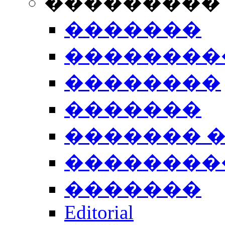
���������
�������
��������
��������
�������
������� 
��������
�������
Editorial