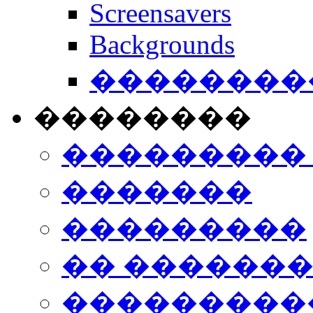
Screensavers
Backgrounds
���������
��������
���������
�������
���������
�� ������
���������