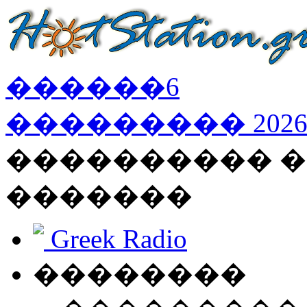
������
6
���������
202
���������� �
�������
Greek Radio
��������