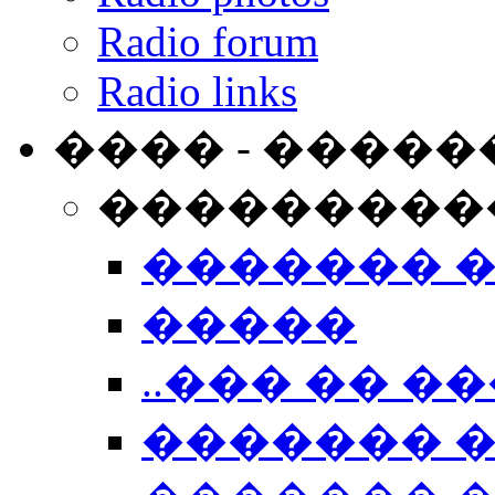
Radio forum
Radio links
���� - �����
���������
������� 
�����
..��� �� ��
������� 