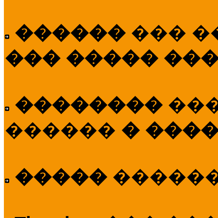
������
��� �
��� ����� ��
��������
��
������
� ����
�����
�����