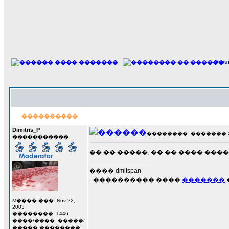
For
����������
Dimitris_P
��������: ������� 29 �
�����������
�� �� �����, �� �� ���� ���� for
_________________
���� dmitspan
- ���������� ����
�������
M���� ���: Nov 22,
2003
��������: 1446
����/����: �����/
����� ��������