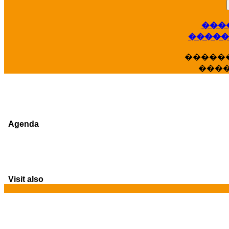
���
�����
�����
���
Agenda
Visit also
G