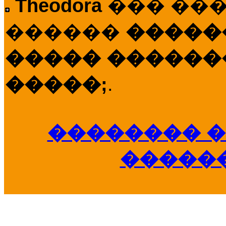
Theodora
��� ��
������
�����
����� �������
�����;
.
�������� �
�����