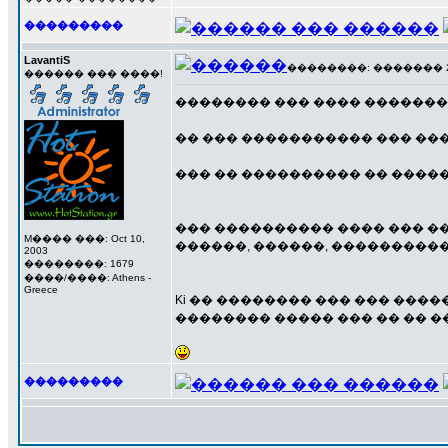
���������
LavantiS
��������: ������� 29 �
������ ��� ����!
�������� ��� ���� �������
�� ��� ����������� ��� ���
��� �� ���������� �� �����
��� ���������� ���� ��� ����
M���� ���: Oct 10,
������, ������, ����������, �
2003
��������: 1679
����/����: Athens -
Greece
Ki �� �������� ��� ��� ����
�������� ����� ��� �� �� ��
���������