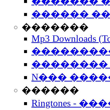
������� �
������ �
�������
Mp3 Downloads (To
�����������
�������� 
N��� �����
������
Ringtones - ��