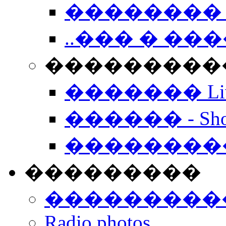
�������� 
..��� � �
���������� -
������� Live
������ - Sho
��������
���������
���������
Radio photos