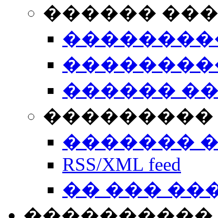
������ ��
��������
��������
������ �
��������� 
������� 
RSS/XML feed
�� ��� ��
����������