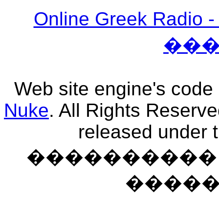
Online Greek Ra
��
Web site engine's code
Nuke
. All Rights Reserv
released under 
���������� �
����