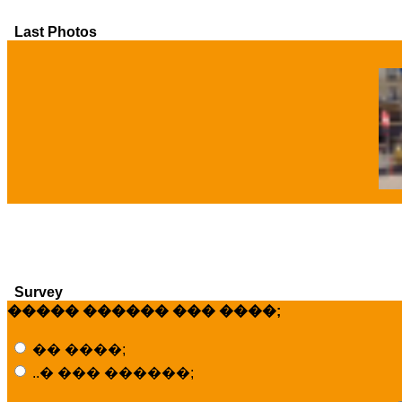
Last Photos
�
Survey
����� ������ ��� ����;
�� ����;
..� ��� ������;