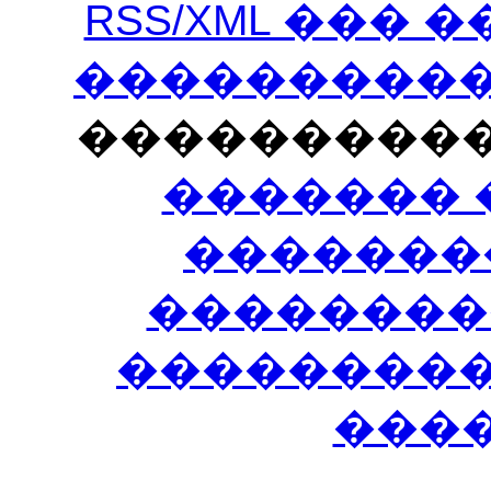
RSS/XML ���
�����������
���������
������� 
�������
��������
����������
���