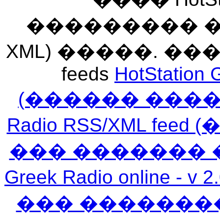
��������� ��� 
XML) �����. �
feeds
HotStation 
(������ ���
Radio RSS/XML f
��� ������� 
Greek Radio online
��� �������