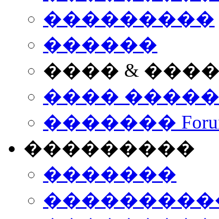
���������
������
���� & ���
���� ����
������� Foru
���������
�������
����������