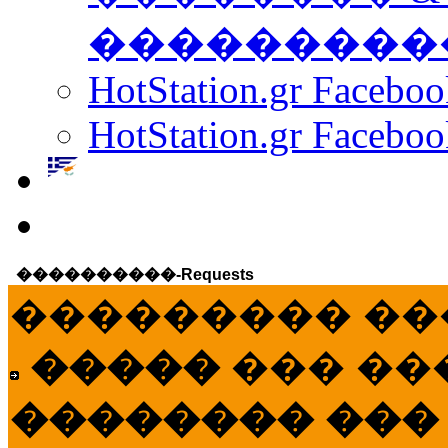
���������
HotStation.gr Facebo
HotStation.gr Faceboo
����������-Requests
��������� ��
�����
��� ��
�������� ���