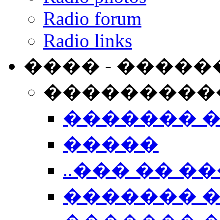
Radio forum
Radio links
���� - �����
���������
������� 
�����
..��� �� ��
������� 