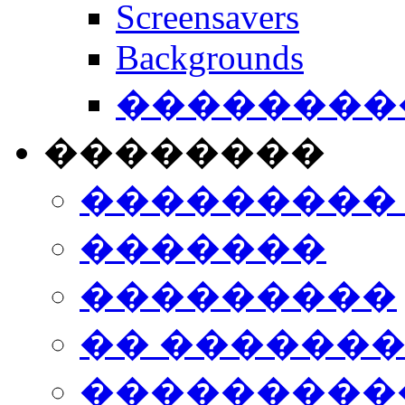
Screensavers
Backgrounds
���������
��������
���������
�������
���������
�� ������
���������