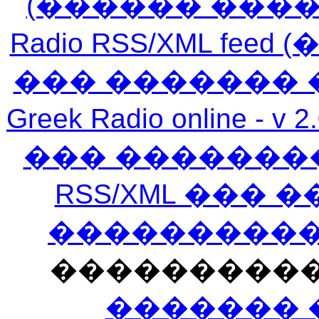
(������ ���
Radio RSS/XML f
��� ������� 
Greek Radio online
��� �������
RSS/XML ���
�����������
���������
������� 