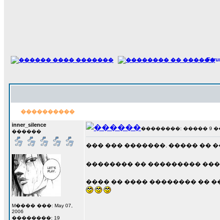
For
����������
inner_silence
��������: ����� 9 ��� 
������
��� ��� �������. ����� �� 
�������� �� ��������� ����
���� �� ���� �������� �� �
M���� ���: May 07,
2006
��������: 19