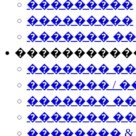
���������
���������
������� �
����������
������� �
������� / �
������� �
������� ��� n
�������� &