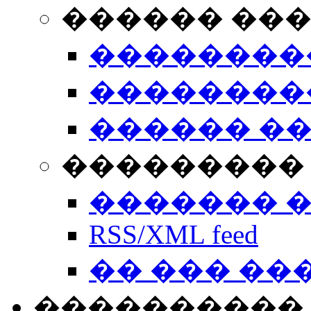
������ ��
��������
��������
������ �
��������� 
������� 
RSS/XML feed
�� ��� ��
����������