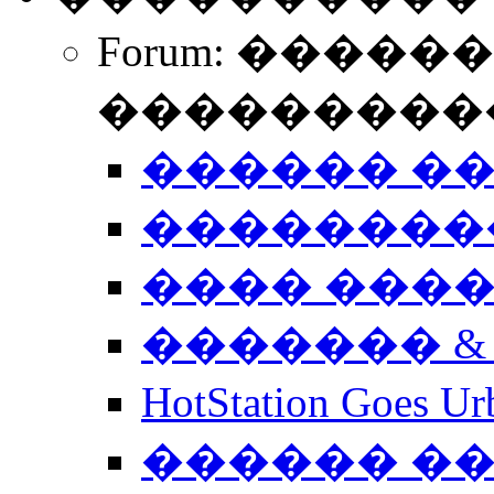
Forum: �����
����������
������ �
��������
���� ���
������� &
HotStation Goe
������ �