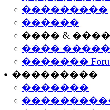
���������
������
���� & ���
���� ����
������� Foru
���������
�������
����������