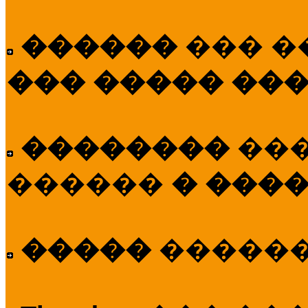
������
��� �
��� ����� ��
��������
��
������
� ����
�����
�����