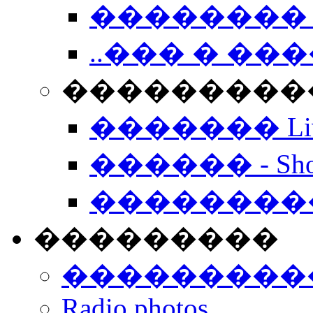
�������� 
..��� � �
���������� -
������� Live
������ - Sho
��������
���������
���������
Radio photos