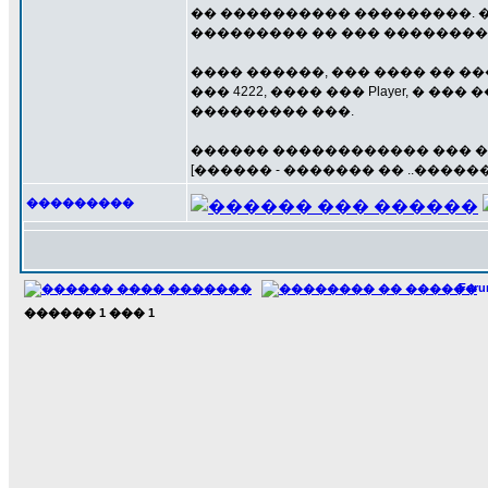
�� ���������� ���������. �
��������� �� ��� �������� 
���� ������, ��� ���� �� ����
��� 4222, ���� ��� Player, 
��������� ���.
������ ������������ ��� �� 
[������ - ������� �� ..������
���������
For
������
1
���
1