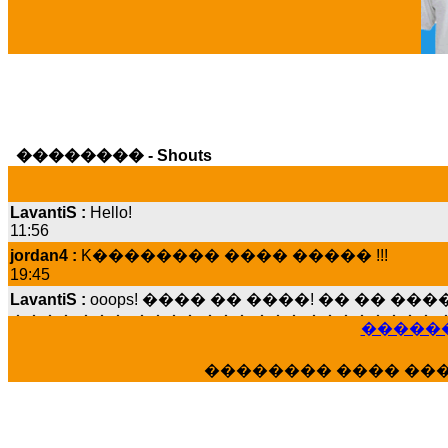
�������� - Shouts
LavantiS :
Hello!
11:56
jordan4 :
K�������� ���� ����� !!!
19:45
LavantiS :
ooops! ���� �� ����! �� �� �
���� ���; ���� ��� ��� �������� �
15:07
������
Dimitris_P :
���� ����� �������� ����
21:20
�������� ���� ��
LavantiS :
����� ���� ������� ��� ���
������� �����?" ..............���� �
�������...