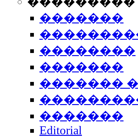
���������
�������
��������
��������
�������
������� 
��������
�������
Editorial