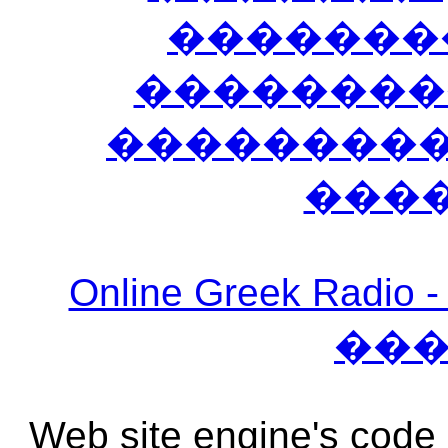
�������
��������
����������
���
Online Greek Ra
��
Web site engine's code