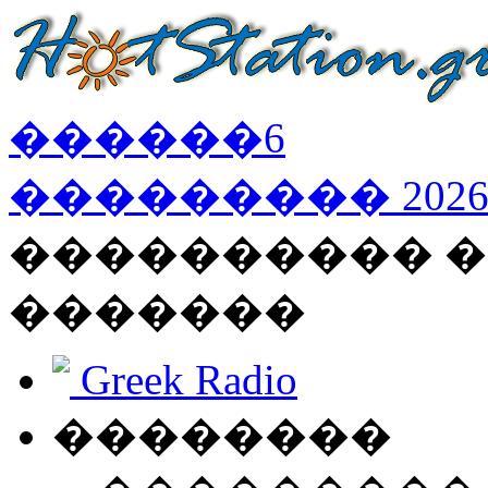
������
6
���������
202
���������� �
�������
Greek Radio
��������