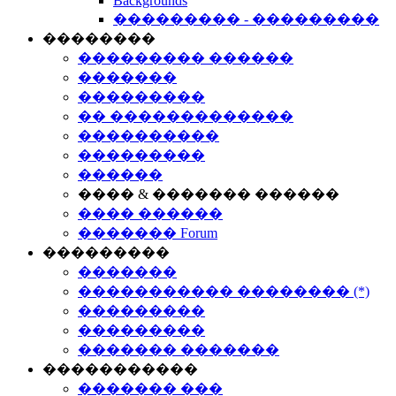
Backgrounds
��������� - ���������
��������
��������� ������
�������
���������
�� �������������
����������
���������
������
���� & ������� ������
���� ������
������� Forum
���������
�������
����������� �������� (*)
���������
���������
������� �������
�����������
������� ���