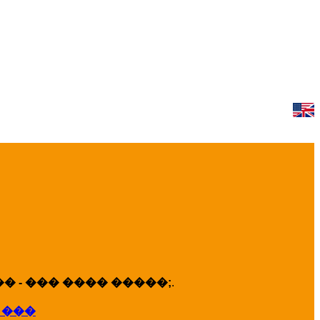
 - ��� ���� �����;
.
 ���