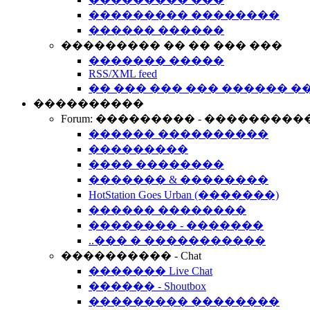
��������� ��������
������ ������
��������� �� �� ��� ���
������� �����
RSS/XML feed
�� ��� ��� ��� ������ �
����������
Forum: ��������� - ���������
������ ����������
���������
���� ��������
������� & ��������
HotStation Goes Urban (�������)
������ ��������
�������� - �������
..��� � �����������
���������� - Chat
������� Live Chat
������ - Shoutbox
��������� ��������