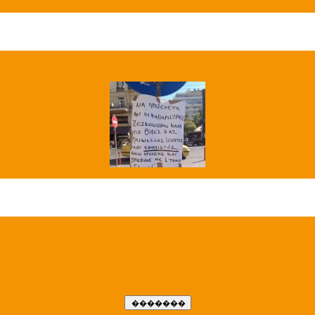
��� ����
�����..