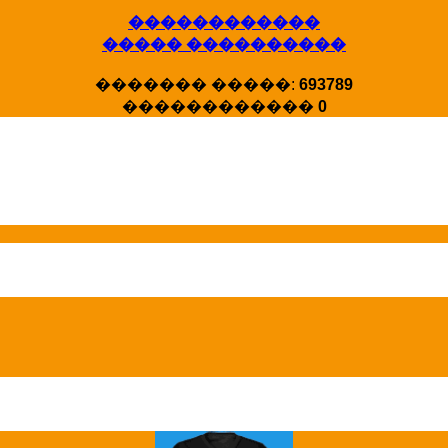
������������
X�����
����� ����������
�����
HotStat ...
������� �����:
693789
������������
0
Homeland