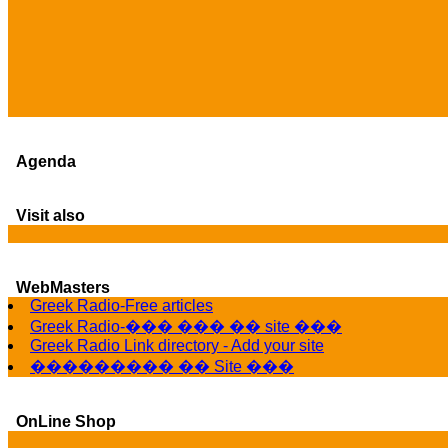
Agenda
Visit also
WebMasters
Greek Radio-Free articles
Greek Radio-��� ��� �� site ���
Greek Radio Link directory - Add your site
��������� �� Site ���
OnLine Shop