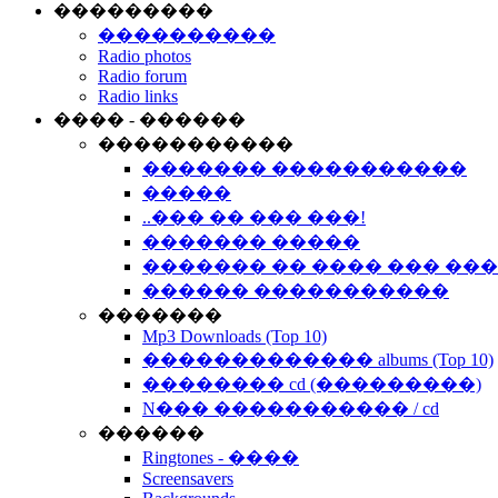
���������
����������
Radio photos
Radio forum
Radio links
���� - ������
�����������
������� �����������
�����
..��� �� ��� ���!
������� �����
������� �� ���� ��� ��
������ �����������
�������
Mp3 Downloads (Top 10)
������������� albums (Top 10)
�������� cd (���������)
N��� ����������� / cd
������
Ringtones - ����
Screensavers