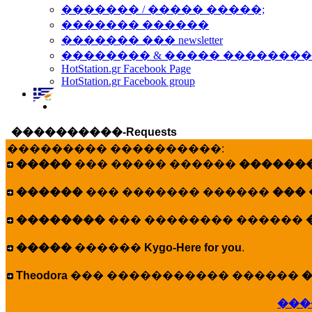
������� / ����� �����;
������� ������
������� ��� newsletter
�������� & ����� �������
HotStation.gr Facebook Page
HotStation.gr Facebook group
����������-Requests
��������� ����������:
�����
��� ����� ������
�������
������
��� ������� ������
���
��������
��� �������� ������
�����
������
Kygo-Here for you
.
Theodora
��� ����������� ������
�
���