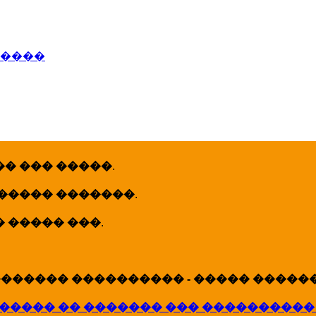
�����
� ��� �����
.
 ����� �������
.
� ����� ���
.
������ ���������� - ����� �������
����� �� ������� ��� ����������