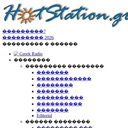
���������
7
���������
2026
��������� � ������
Greek Radio
��������
��������� ��������
�������
������������
��������
�������
������� ���
����������
�������
Editorial
������ ��������
��������� ���