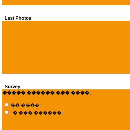
Last Photos
Survey
����� ������ ��� ����;
�� ����;
..� ��� ������;