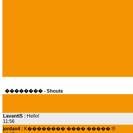
�������� - Shouts
LavantiS :
Hello!
11:56
jordan4 :
K�������� ���� ����� !!!
19:45