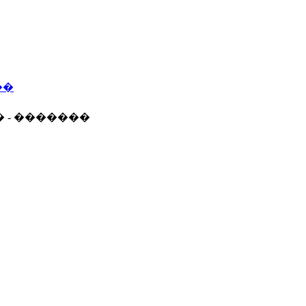
��
� - �������