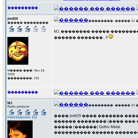
���������
jim829
��������: ����� 22 ���
����� ��������
MJ, �������� ����� ���������
������ �������...!!
M���� ���: Nov 19,
2005
��������: 191
���������
MJ
��������: ����� 22 ���
Radio producer
���� jim829 ���� ������� �
������ �������� (���� ��� 
����� (������) Gothic-Metal.
���������� ������ ��������