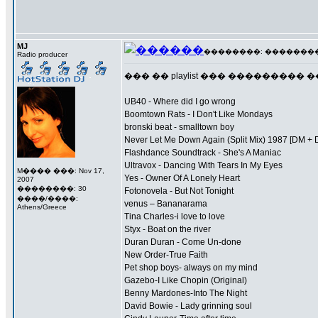
MJ
��������: ��������� 1
Radio producer
��� �� playlist ��� ���������
UB40 - Where did I go wrong
Boomtown Rats - I Don't Like Mondays
bronski beat - smalltown boy
Never Let Me Down Again (Split Mix) 1987 [DM +
Flashdance Soundtrack - She's A Maniac
Ultravox - Dancing With Tears In My Eyes
M���� ���: Nov 17,
Yes - Owner Of A Lonely Heart
2007
��������: 30
Fotonovela - But Not Tonight
����/����:
venus – Bananarama
Athens/Greece
Tina Charles-i love to love
Styx - Boat on the river
Duran Duran - Come Un-done
New Order-True Faith
Pet shop boys- always on my mind
Gazebo-I Like Chopin (Original)
Benny Mardones-Into The Night
David Bowie - Lady grinning soul