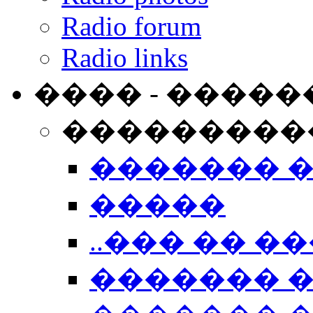
Radio forum
Radio links
���� - �����
���������
������� 
�����
..��� �� ��
������� 