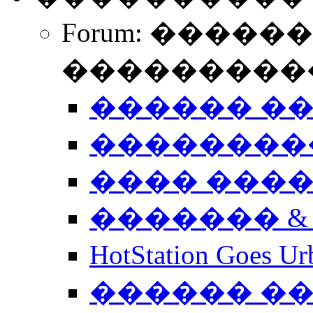
Forum: �����
����������
������ �
��������
���� ���
������� &
HotStation Goe
������ �