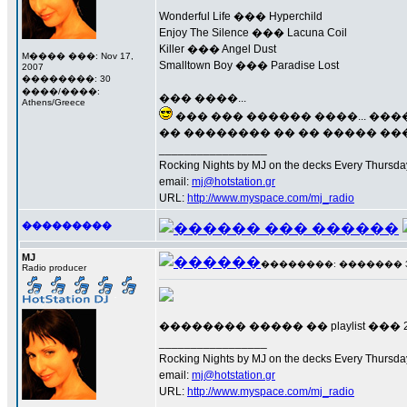
Wonderful Life ��� Hyperchild
Enjoy The Silence ��� Lacuna Coil
Killer ��� Angel Dust
M���� ���: Nov 17,
Smalltown Boy ��� Paradise Lost
2007
��������: 30
����/����:
��� ����...
Athens/Greece
��� ��� ������ ����... ��
�� �������� �� �� ����� ����
_________________
Rocking Nights by MJ on the decks Every Thursday N
email:
mj@hotstation.gr
URL:
http://www.myspace.com/mj_radio
���������
MJ
��������: ������� 3 ��
Radio producer
�������� ����� �� playlist �
_________________
Rocking Nights by MJ on the decks Every Thursday N
email:
mj@hotstation.gr
URL:
http://www.myspace.com/mj_radio