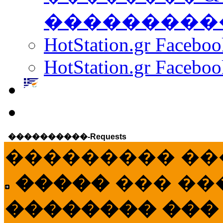
���������
HotStation.gr Facebo
HotStation.gr Faceboo
����������-Requests
��������� ��
�����
��� ��
�������� ���