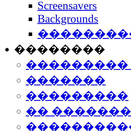
Screensavers
Backgrounds
���������
��������
���������
�������
���������
�� ������
���������