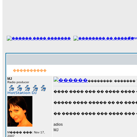
For
����������
MJ
��������: ������� 7 ��
Radio producer
���� ���� ��� �� ���� ����
����� ���� ����� �� �� ���� �
�� ����� ���� ��� ���� ���
adios
MJ
M���� ���: Nov 17,
_________________
2007