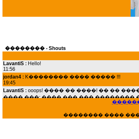
�������� - Shouts
LavantiS :
Hello!
11:56
jordan4 :
K�������� ���� ����� !!!
19:45
LavantiS :
ooops! ���� �� ����! �� �� �
���� ���; ���� ��� ��� �������� �
15:07
������
Dimitris_P :
���� ����� �������� ����
21:20
�������� ���� ��
LavantiS :
����� ���� ������� ��� ���
������� �����?" ..............���� �
�������...
16:40