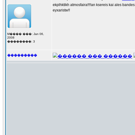
ekplhktikh atmosfaira!!!!an ksereis kai ales bande
eyxaristw!!
M���� ���: Jan 06,
2008
��������: 3
���������