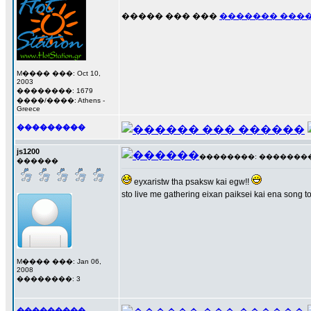
����� ��� ���
������� ���
M���� ���: Oct 10,
2003
��������: 1679
����/����: Athens -
Greece
���������
js1200
��������: ��������� 1
������
eyxaristw tha psaksw kai egw!!
sto live me gathering eixan paiksei kai ena song t
M���� ���: Jan 06,
2008
��������: 3
���������