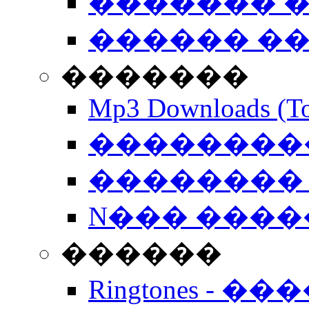
������� �
������ �
�������
Mp3 Downloads (To
�����������
�������� 
N��� �����
������
Ringtones - ��