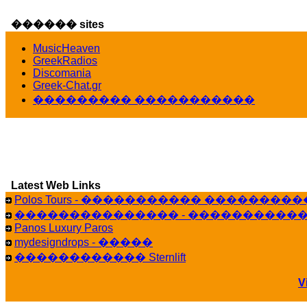
veronica :
E���� 2012 ��� ����� ��� ��
������ sites
������� ��������� ���� ������ 
16:39
MusicHeaven
veronica :
[
URL
] ���� ���;
GreekRadios
10:19
Discomania
Greek-Chat.gr
LavantiS :
���� ����� � ������� �����
��������� �����������
16:11
Bi
veronica :
����� ��� 13 ������.. ��� �
14:45
LavantiS :
�������� ��� ���� ��������!
15:18
Galatea :
Efharist&oacute;
Latest Web Links
03:56
Polos Tours - ����������� ��������
LavantiS :
that's great news! ����� �� ������!
��������������� - �����������
14:35
Panos Luxury Paros
Galatea :
�� ����� ���� ������ ��� ������
mydesigndrops - �����
21:35
������������ Sternlift
veronica :
Kalo 3hmero paidia se olous!
21:59
V
LavantiS :
�������� - ������ ������ , 4