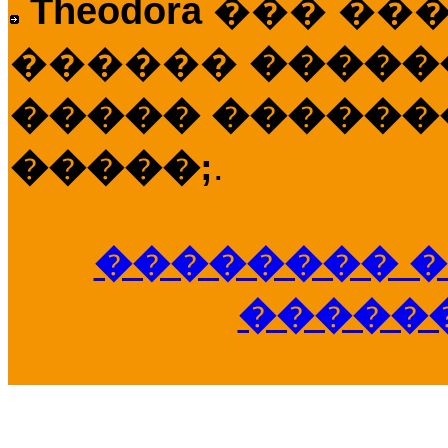
Theodora
��� ��
������
�����
����� �������
�����;
.
�������� �
�����