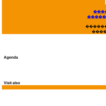
���
�����
�����
���
Agenda
Visit also
G