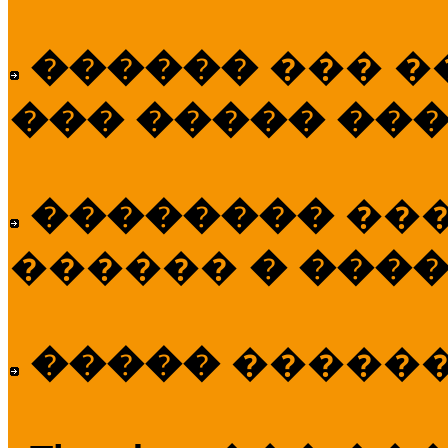
������
��� �
��� ����� ��
��������
��
������
� ����
�����
�����