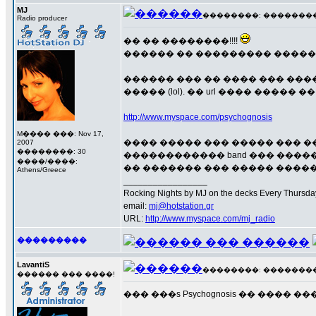
MJ
��������: ��������� 1
Radio producer
�� �� ��������!!!!
������ �� ��������� �����
������ ��� �� ���� ��� �����
����� (lol). �� url ���� ����� 
http://www.myspace.com/psychognosis
M���� ���: Nov 17,
���� ����� ��� ����� ��� �
2007
��������: 30
������������ band ��� ����
����/����:
�� ������� ��� ����� �������� 
Athens/Greece
_________________
Rocking Nights by MJ on the decks Every Thursday N
email:
mj@hotstation.gr
URL:
http://www.myspace.com/mj_radio
���������
LavantiS
��������: ��������� 11
������ ��� ����!
��� ���s Psychognosis �� ����