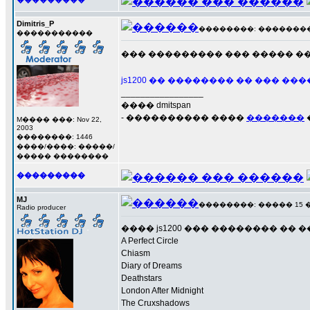
Dimitris_P
��������: ��������� 1
�����������
��� ��������� ��� ����� �
js1200 �� �������� �� ��� 
_________________
���� dmitspan
- ���������� ����
�������
M���� ���: Nov 22,
2003
��������: 1446
����/����: �����/
����� ��������
���������
MJ
��������: ����� 15 ���
Radio producer
���� js1200 ��� �������� ��
A Perfect Circle
Chiasm
Diary of Dreams
Deathstars
London After Midnight
The Cruxshadows