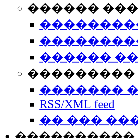
������ ��
��������
��������
������ �
��������� 
������� 
RSS/XML feed
�� ��� ��
����������