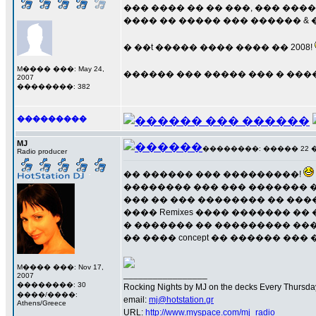
��� ���� �� �� ���, ��� ��
���� �� ����� ��� ������ & 
� ��t ����� ���� ���� �� 2008!
M���� ���: May 24,
������ ��� ����� ��� � ����
2007
��������: 382
���������
MJ
��������: ����� 22 ���
Radio producer
�� ������ ��� ���������!
�������� ��� ��� ������� �
��� �� ��� �������� �� �����
���� Remixes ���� ������� �� ��
� ������� �� ��������� ���� �
�� ���� concept �� ������ ��
M���� ���: Nov 17,
_________________
2007
��������: 30
Rocking Nights by MJ on the decks Every Thursday N
����/����:
email:
mj@hotstation.gr
Athens/Greece
URL:
http://www.myspace.com/mj_radio