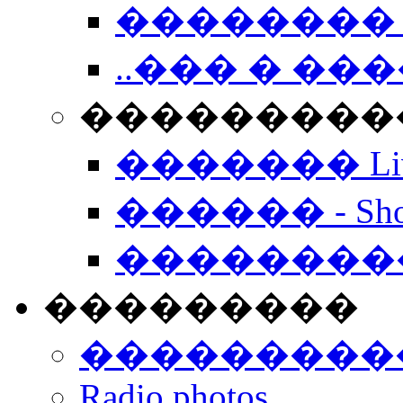
�������� 
..��� � �
���������� -
������� Live
������ - Sho
��������
���������
���������
Radio photos