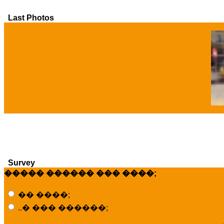
Last Photos
�
Survey
����� ������ ��� ����;
�� ����;
..� ��� ������;