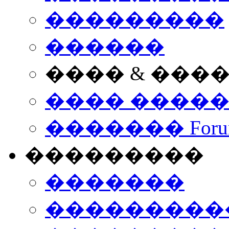
���������
������
���� & ���
���� ����
������� Foru
���������
�������
����������