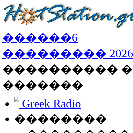
������
6
���������
202
���������� �
�������
Greek Radio
��������