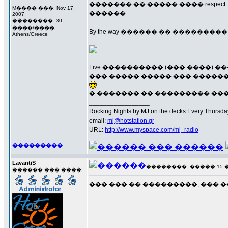
������� �� ����� ���� respect.
M���� ���: Nov 17,
������.
2007
��������: 30
����/����:
By the way ������ �� �������
Athens/Greece
Live ���������� (��� ����) �
��� ����� ����� ��� �����
� ������� �� ��������� ���� 
_________________
Rocking Nights by MJ on the decks Every Thursday N
email:
mj@hotstation.gr
URL:
http://www.myspace.com/mj_radio
���������
LavantiS
��������: ����� 15 ���
������ ��� ����!
��� ��� �� ���������, ��� ��