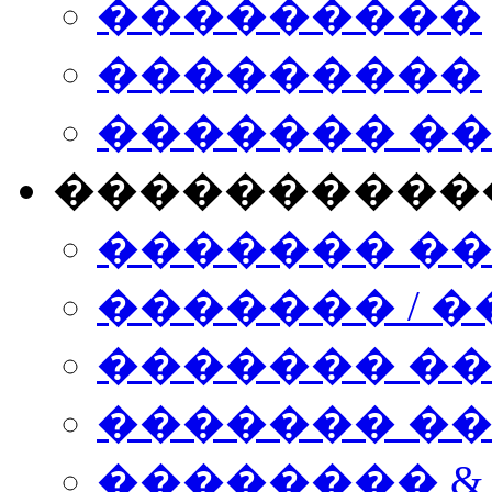
���������
���������
������� �
����������
������� �
������� / �
������� �
������� ��� n
�������� &