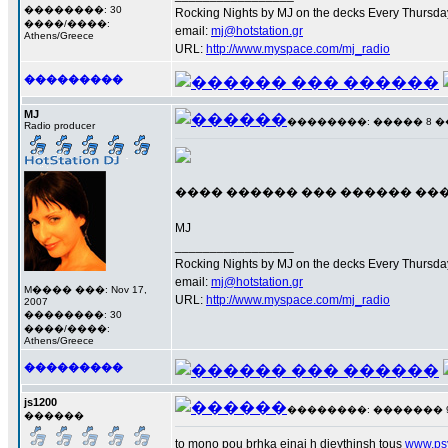
��������: 30
Rocking Nights by MJ on the decks Every Thursday N
����/����:
email:
mj@hotstation.gr
Athens/Greece
URL:
http://www.myspace.com/mj_radio
���������
MJ
��������: ����� 8 ��� 
Radio producer
���� ������ ��� ������ ���
MJ
_________________
Rocking Nights by MJ on the decks Every Thursday N
email:
mj@hotstation.gr
M���� ���: Nov 17,
URL:
http://www.myspace.com/mj_radio
2007
��������: 30
����/����:
Athens/Greece
���������
js1200
��������: ������� 9 ��
������
to mono pou brhka einai h dieythinsh tous
www.psy