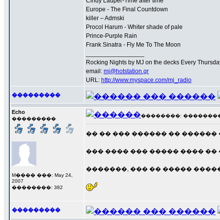
Cindy Lauper-Time after time
Europe - The Final Countdown
killer – Admski
Procol Harum - Whiter shade of pale
Prince-Purple Rain
Frank Sinatra - Fly Me To The Moon
_________________
Rocking Nights by MJ on the decks Every Thursday N
email:
mj@hotstation.gr
URL:
http://www.myspace.com/mj_radio
���������
Echo
��������: ��������� 1
���������
�� �� ��� ������ �� ������
��� ���� ��� ����� ���� �� �
�������, ��� �� ����� �����
M���� ���: May 24,
2007
��������: 382
���������