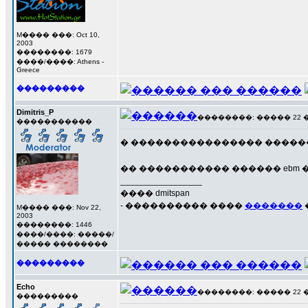
M���� ���: Oct 10,
2003
��������: 1679
����/����: Athens -
Greece
���������
Dimitris_P
��������: ����� 22 ���
�����������
� ���������������� �����
�� ����������� ������ ebm 
_________________
���� dmitspan
- ���������� ����
�������
M���� ���: Nov 22,
2003
��������: 1446
����/����: �����/
����� ��������
���������
Echo
��������: ����� 22 ���
���������