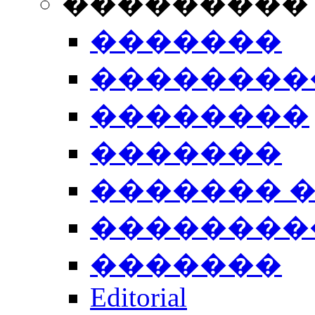
���������
�������
��������
��������
�������
������� 
��������
�������
Editorial