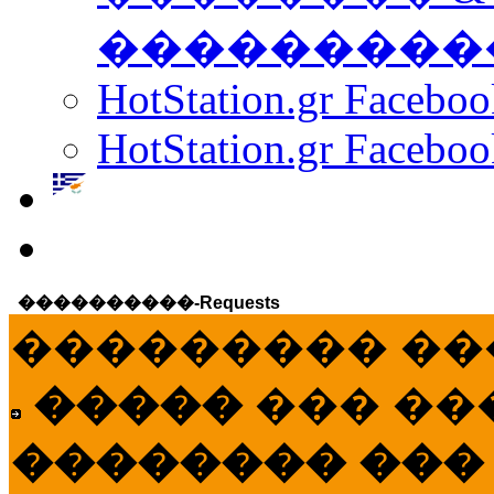
���������
HotStation.gr Facebo
HotStation.gr Faceboo
����������-Requests
��������� ��
�����
��� ��
�������� ���