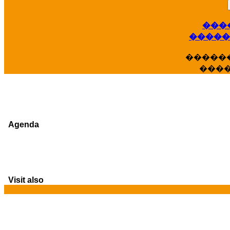
���
�����
�����
���
Agenda
Visit also
G