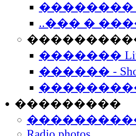
�������� 
..��� � �
���������� -
������� Live
������ - Sho
��������
���������
���������
Radio photos