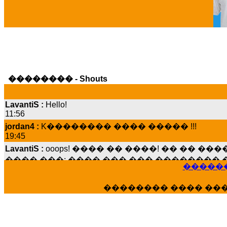
�������� - Shouts
LavantiS :
Hello!
11:56
jordan4 :
K�������� ���� ����� !!!
19:45
LavantiS :
ooops! ���� �� ����! �� �� �
���� ���; ���� ��� ��� �������� �
15:07
������
Dimitris_P :
���� ����� �������� ����
21:20
�������� ���� ��
LavantiS :
����� ���� ������� ��� ���
������� �����?" ..............���� �
�������...