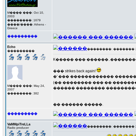
M���� ���: Oct 10,
2003
��������: 1679
����/����: Athens -
Greece
���������
Echo
��������: ������� 23 �
���������
K����� ��� ������..�������� �
��� strikes back again!
�' ��� ������������ �����
(�� �������� ��� �� �����
M���� ���: May 24,
������ �������� ���������, 
2007
��������: 382
�� ������ �����.
���������
VaMMpiTreLLa
��������: ������� 23 �
Radio producer