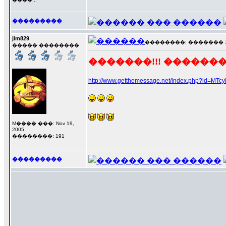
���������
jim829
��������: ������� 16 �
����� ��������
�������!!! �������
http://www.getthemessage.net/index.php?id=MT
M���� ���: Nov 19,
2005
��������: 191
���������