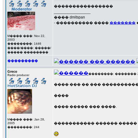
����������������
_________________
���� dmitspan
- ���������� ����
�������
M���� ���: Nov 22,
2003
��������: 1446
����/����: �����/
����� ��������
���������
Greco
��������: ������� 23 �
Radio producer
���� ��� �� ��� ���������
����
���� ����� ��� ����.
M���� ���: Jan 28,
����������� ������ ����� "
2005
��������: 244