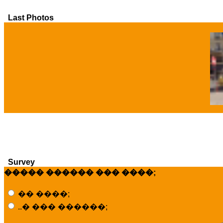
Last Photos
�
Survey
����� ������ ��� ����;
�� ����;
..� ��� ������;