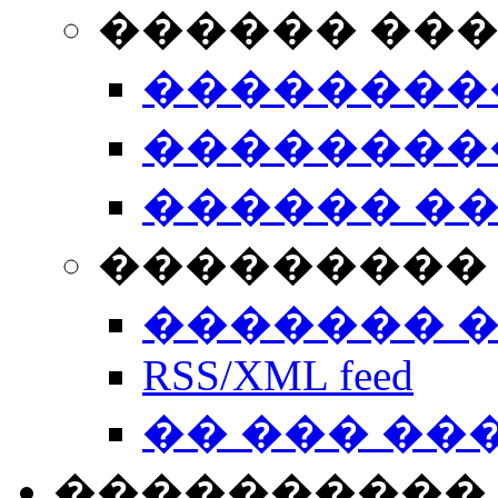
������ ��
��������
��������
������ �
��������� 
������� 
RSS/XML feed
�� ��� ��
����������