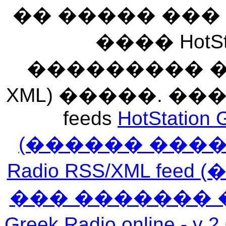
�� ����� ��
���� HotSt
��������� ��� 
XML) �����. �
feeds
HotStation 
(������ ���
Radio RSS/XML f
��� ������� 
Greek Radio online