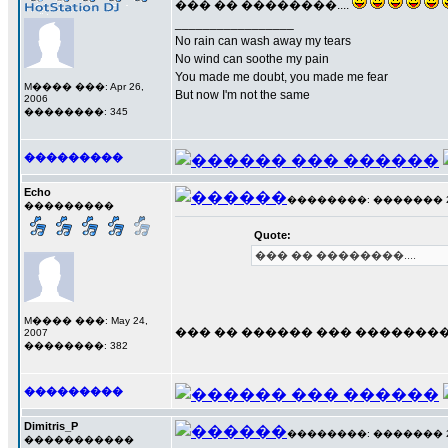
��� �� ��������....
_________________
No rain can wash away my tears
No wind can soothe my pain
You made me doubt, you made me fear
M���� ���: Apr 26,
But now I'm not the same
2006
��������: 345
���������
Echo
��������: ������� 23 �
���������
Quote:
��� �� ��������....
M���� ���: May 24,
��� �� ������ ��� �������� �
2007
��������: 382
���������
Dimitris_P
��������: ������� 23 �
�����������