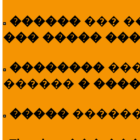
������
��� �
��� ����� ��
��������
��
������
� ����
�����
�����