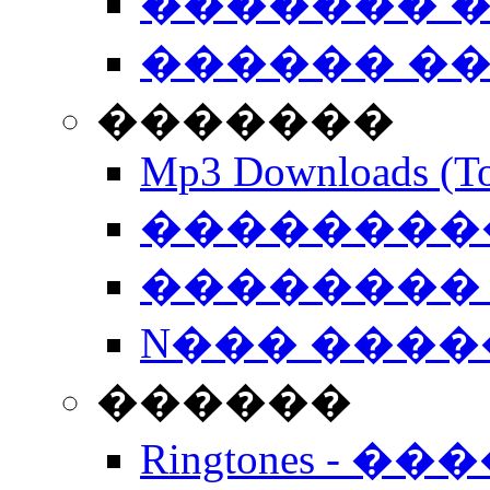
������� �
������ �
�������
Mp3 Downloads (To
�����������
�������� 
N��� �����
������
Ringtones - ��