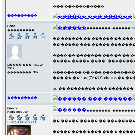
_________________
��� �����������
���������
Echo
��������: ������ 24 ��
���������
�� ������ �� ������ �� ���
�� ����� ��� ����� ��������
���� �� ������� ��� �� �� �
����� ����� ����...�������
M���� ���: May 24,
2007
�������� �� ��� ���������
��������: 382
��� �� �� Last (ZA�) Christmas �� 
ps. �� �������� ��� ������
���������
Greco
��������: ��������� 2
Radio producer
�� ����� ����� �� ��������.
����� ���� ���� ��� � ���