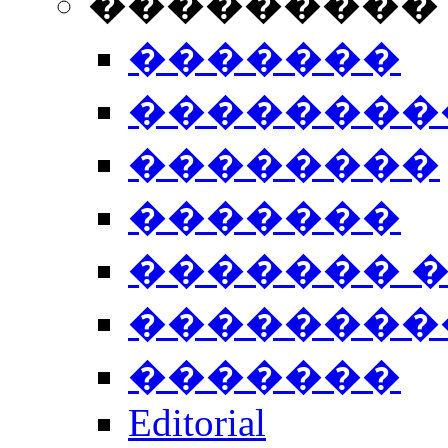
���������
�������
��������
��������
�������
������� 
��������
�������
Editorial