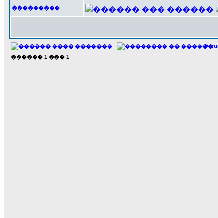
���������
For
������
1
���
1