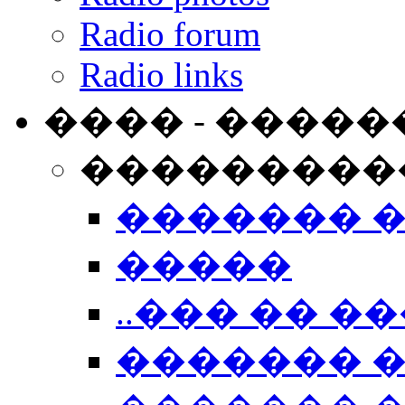
Radio forum
Radio links
���� - �����
���������
������� 
�����
..��� �� ��
������� 