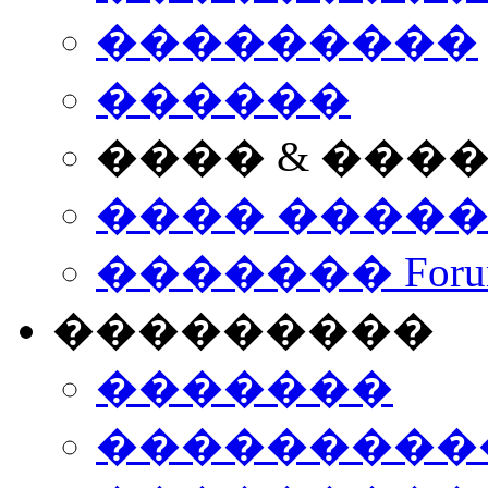
���������
������
���� & ���
���� ����
������� Foru
���������
�������
����������