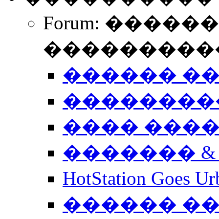
Forum: �����
����������
������ �
��������
���� ���
������� &
HotStation Goe
������ �