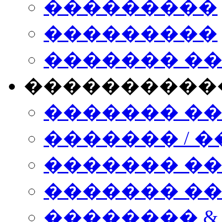
���������
���������
������� �
����������
������� �
������� / �
������� �
������� ��� n
�������� &