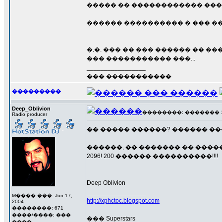
����� �� ������������ ���
������ ���������� � ��� �� 
�.�. ��� �� ��� ������ �� 
��� ����������� ���...
_________________
��� �����������
���������
Deep_Oblivion
��������: ������� 16 �
Radio producer
�� ����� ������? ������ ��
������, �� ������� �� �����
2096! 200 ������ ����������!!!!
Deep Oblivion
_________________
M���� ���: Jun 17,
http://xphctoc.blogspot.com
2004
��������: 671
����/����: ���
��� Superstars
����...