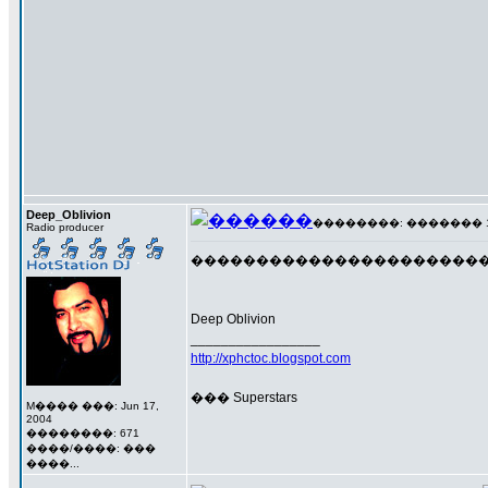
Deep_Oblivion
��������: ������� 16 �
Radio producer
����������������������
Deep Oblivion
_________________
http://xphctoc.blogspot.com
��� Superstars
M���� ���: Jun 17,
2004
��������: 671
����/����: ���
����...