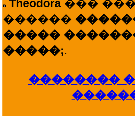
Theodora
��� ��
������
�����
����� �������
�����;
.
�������� �
�����