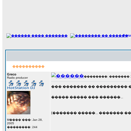
For
����������
Greco
��������: ������� 16 �
Radio producer
��� ������� �� ��������� 
����� ����� ��� ������...
(������� �����... ������� ���
M���� ���: Jan 28,
2005
��������: 244