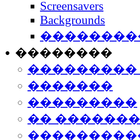
Screensavers
Backgrounds
���������
��������
���������
�������
���������
�� ������
���������