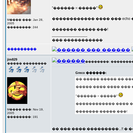
"������ = �����"
������������ ���� ��� echo �
M���� ���: Jan 28,
2005
��������: 244
������� ����� ���!
_________________
��� �����������
���������
jim829
��������: ��������� 2
����� ��������
Greco ������:
�� ����� ����� �� ���
����� ���� ���� ���
"������ = �����"
������������ ���� ���
M���� ���: Nov 19,
������� ����� ���!
2005
��������: 191
�� ��� ���� ���������...!! �