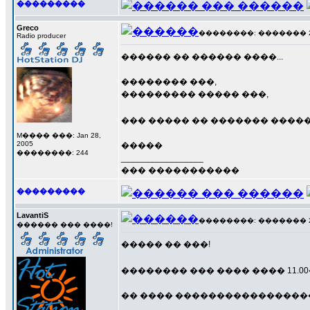
���������
Greco
��������: ������� 23 �
Radio producer
������ �� ������ ����...
�������� ���,
��������� ����� ���,
��� ����� �� ������� ����
M���� ���: Jan 28,
2005
�����
��������: 244
_________________
��� �����������
���������
LavantiS
��������: ������� 23 �
������ ��� ����!
����� �� ���!
�������� ��� ���� ���� 11.
�� ���� ����������������