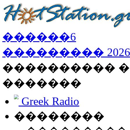
������
6
���������
202
���������� �
�������
Greek Radio
��������