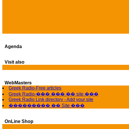
Agenda
Visit also
WebMasters
Greek Radio-Free articles
Greek Radio-��� ��� �� site ���
Greek Radio Link directory - Add your site
��������� �� Site ���
OnLine Shop