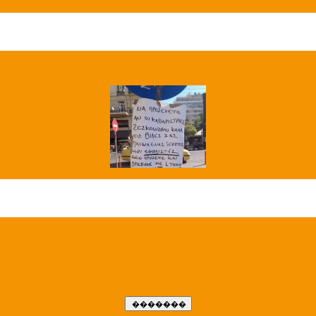
��� ����
�����..