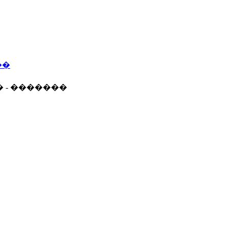
��
� - �������