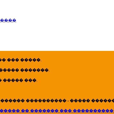
�����
� ��� �����
.
 ����� �������
.
� ����� ���
.
������ ���������� - ����� �������
����� �� ������� ��� ����������