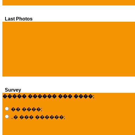
Last Photos
Survey
����� ������ ��� ����;
�� ����;
..� ��� ������;