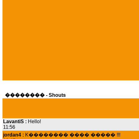
�������� - Shouts
LavantiS :
Hello!
11:56
jordan4 :
K�������� ���� ����� !!!
19:45