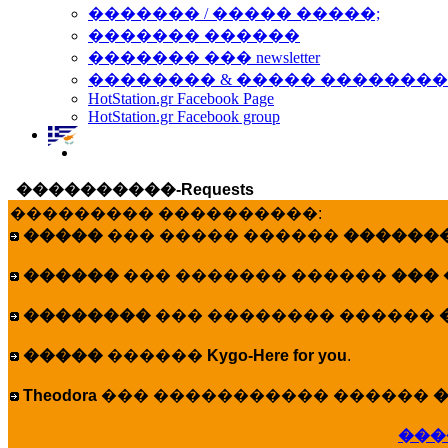
������� / ����� �����;
������� ������
������� ��� newsletter
�������� & ����� �������
HotStation.gr Facebook Page
HotStation.gr Facebook group
����������-Requests
��������� ����������:
�����
��� ����� ������
�������
������
��� ������� ������
���
��������
��� �������� ������
�����
������
Kygo-Here for you
.
Theodora
��� ����������� ������
�
���