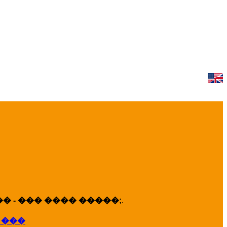
 - ��� ���� �����;
.
 ���