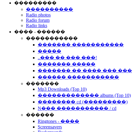
���������
����������
Radio photos
Radio forum
Radio links
���� - ������
�����������
������� �����������
�����
..��� �� ��� ���!
������� �����
������� �� ���� ��� ��
������ �����������
�������
Mp3 Downloads (Top 10)
������������� albums (Top 10)
�������� cd (���������)
N��� ����������� / cd
������
Ringtones - ����
Screensavers