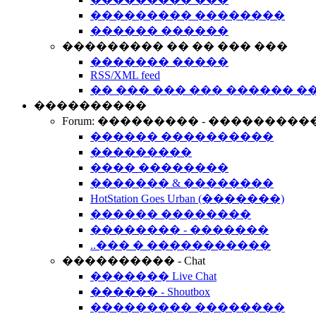
��������� ��������
������ ������
��������� �� �� ��� ���
������� �����
RSS/XML feed
�� ��� ��� ��� ������ �
����������
Forum: ��������� - ���������
������ ����������
���������
���� ��������
������� & ��������
HotStation Goes Urban (�������)
������ ��������
�������� - �������
..��� � �����������
���������� - Chat
������� Live Chat
������ - Shoutbox
��������� ��������