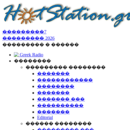
���������
7
���������
2026
��������� � ������
Greek Radio
��������
��������� ��������
�������
������������
��������
�������
������� ���
����������
�������
Editorial
������ ��������
��������� ���