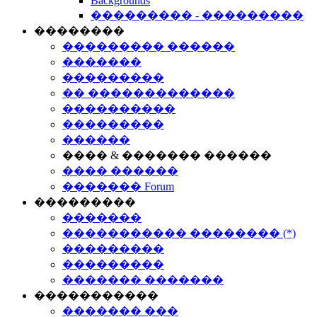
Backgrounds
��������� - ���������
��������
��������� ������
�������
���������
�� �������������
����������
���������
������
���� & ������� ������
���� ������
������� Forum
���������
�������
����������� �������� (*)
���������
���������
������� �������
�����������
������� ���