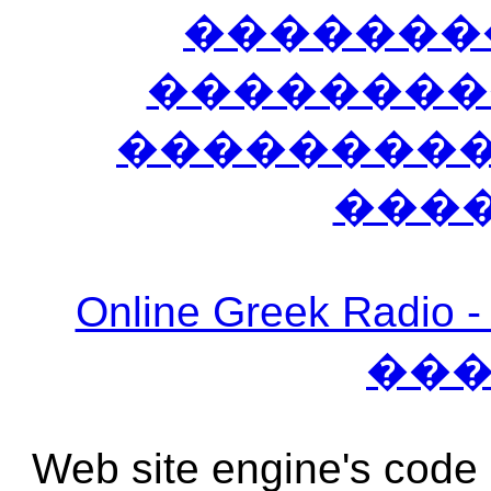
�������
��������
����������
���
Online Greek Ra
��
Web site engine's code