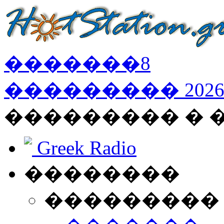
�������
8
���������
202
��������� �
Greek Radio
��������
���������