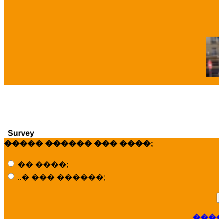
�
Survey
����� ������ ��� ����;
�� ����;
..� ��� ������;
���