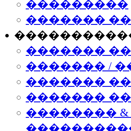
���������
������� �
����������
������� �
������� / �
������� �
������� ��� n
�������� &
���������