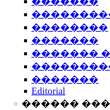
�������
��������
��������
�������
������� 
��������
�������
Editorial
������ ��