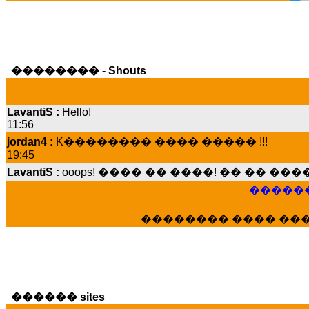
�������� - Shouts
LavantiS :
Hello!
11:56
jordan4 :
K�������� ���� ����� !!!
19:45
LavantiS :
ooops! ���� �� ����! �� �� �
���� ���; ���� ��� ��� �������� �
15:07
������
Dimitris_P :
���� ����� �������� ����
�������� ���� ��
21:20
LavantiS :
����� ���� ������� ��� ���
������� �����?" ..............���� �
�������...
16:40
������ sites
veronica :
E���� 2012 ��� ����� ��� ��