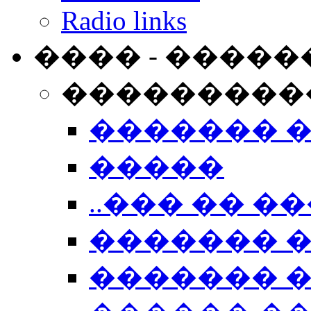
Radio links
���� - �����
���������
������� 
�����
..��� �� ��
������� 
������� �