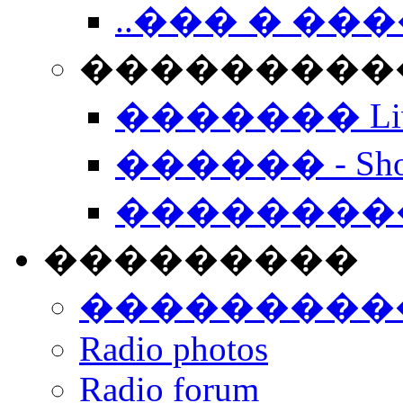
..��� � �
���������� -
������� Live
������ - Sho
��������
���������
���������
Radio photos
Radio forum