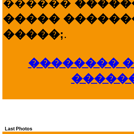
������
�����
����� �������
�����;
.
�������� �
�����
Last Photos