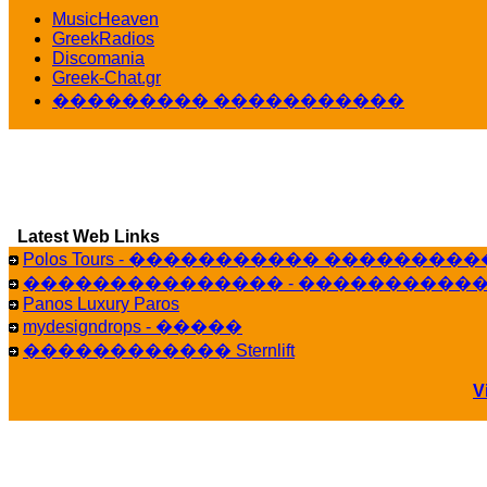
������� ��������� ���� ������ 
MusicHeaven
16:39
GreekRadios
veronica :
[
URL
] ���� ���;
Discomania
10:19
Greek-Chat.gr
��������� �����������
LavantiS :
���� ����� � ������� �����
16:11
veronica :
����� ��� 13 ������.. ��� �
14:45
LavantiS :
�������� ��� ���� ��������!
Bi
15:18
Latest Web Links
Galatea :
Efharist&oacute;
Polos Tours - ����������� ��������
03:56
��������������� - �����������
LavantiS :
that's great news! ����� �� ������!
Panos Luxury Paros
14:35
mydesigndrops - �����
Galatea :
�� ����� ���� ������ ��� ������
������������ Sternlift
21:35
veronica :
Kalo 3hmero paidia se olous!
V
21:59
LavantiS :
�������� - ������ ������ , 4
08:08
Dimitris_P :
fou fou 1 2