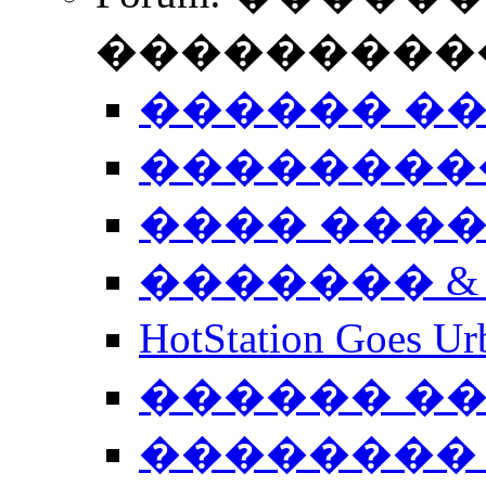
����������
������ �
��������
���� ���
������� &
HotStation Goe
������ �
�������� 