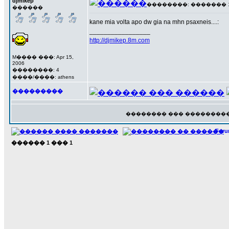
djmikep
��������: ������� 15 �
������
kane mia volta apo dw gia na mhn psaxneis....:
_________________
http://djmikep.8m.com
M���� ���: Apr 15,
2006
��������: 4
����/����: athens
���������
�������� ��� ���������
For
������
1
���
1