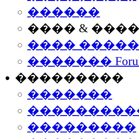
������
���� & ���
���� ����
������� Foru
���������
�������
����������
���������