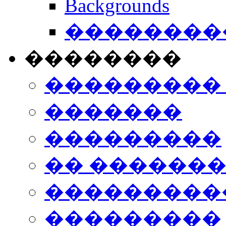
Backgrounds
���������
��������
���������
�������
���������
�� ������
���������
���������