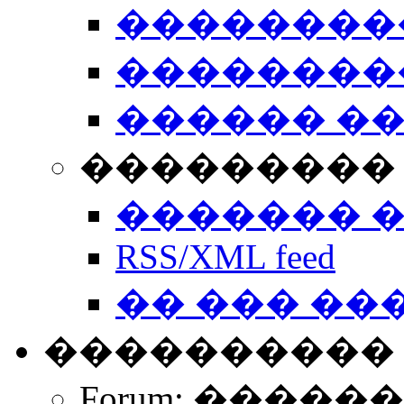
��������
��������
������ �
��������� 
������� 
RSS/XML feed
�� ��� ��
����������
Forum: �����