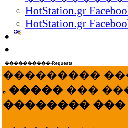
HotStation.gr Facebo
HotStation.gr Faceboo
����������-Requests
��������� ��
�����
��� ��
�������� ���