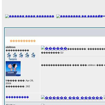
For
����������
oblitron
��������: ��������� 1
����������
�������� DJ
������������� ��� ��� oblitron ��� 
M���� ���: Apr 26,
2004
��������: 282
���������