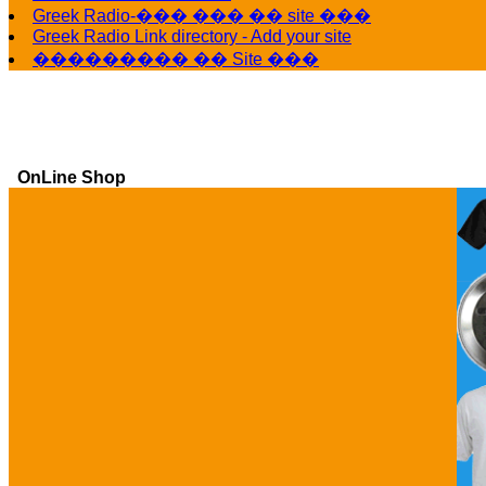
Greek Radio-��� ��� �� site ���
Greek Radio Link directory - Add your site
��������� �� Site ���
OnLine Shop
Ga