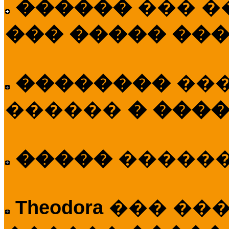
������
��� �
��� ����� ��
��������
��
������
� ����
�����
�����
Theodora
��� ��