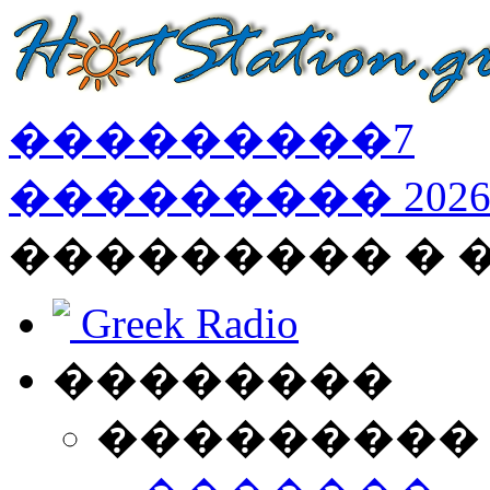
���������
7
���������
202
��������� � 
Greek Radio
��������
���������