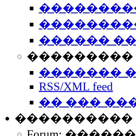
��������
��������
������ �
��������� 
������� 
RSS/XML feed
�� ��� ��
����������
Forum: �����