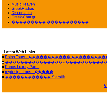
16:39
MusicHeaven
GreekRadios
veronica :
[
URL
] ���� ���;
Discomania
10:19
Greek-Chat.gr
LavantiS :
���� ����� � ������� �����
��������� �����������
16:11
veronica :
����� ��� 13 ������.. ��� �
14:45
LavantiS :
�������� ��� ���� ��������!
Bi
15:18
Galatea :
Efharist&oacute;
Latest Web Links
03:56
Polos Tours - ����������� ��������
LavantiS :
that's great news! ����� �� ������!
��������������� - �����������
14:35
Panos Luxury Paros
mydesigndrops - �����
Galatea :
�� ����� ���� ������ ��� ������
21:35
������������ Sternlift
veronica :
Kalo 3hmero paidia se olous!
V
21:59
LavantiS :
�������� - ������ ������ , 4
08:08
Dimitris_P :
fou fou 1 2
18:59