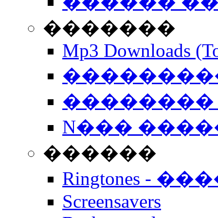
������ �
�������
Mp3 Downloads (To
�����������
�������� 
N��� �����
������
Ringtones - ��
Screensavers