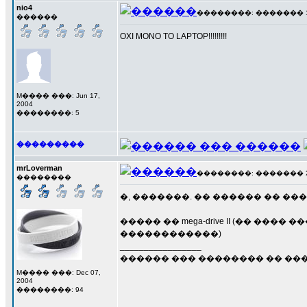
nio4
��������: ������� 15 �
������
OXI MONO TO LAPTOP!!!!!!!!!
M���� ���: Jun 17,
2004
��������: 5
���������
mrLoverman
��������: ������� 20 �
��������
�, �������. �� ������ �� ��
����� �� mega-drive II (�� �
������������)
_________________
������ ��� �������� �� ��
M���� ���: Dec 07,
2004
��������: 94