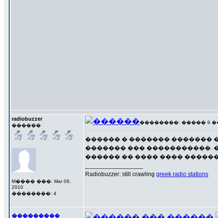
radiobuzzer
��������: ����� 9 ��� 
������
������ � ������� ������� �
������� ��� �����������. 
������ �� ���� ���� �������
_________________
Radiobuzzer: still crawling
greek radio stations
M���� ���: Mar 06,
2010
��������: 4
���������