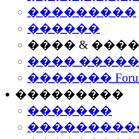
���������
������
���� & ���
���� ����
������� Foru
���������
�������
����������