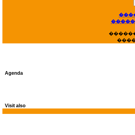
���
�����
�����
���
Agenda
Visit also
G