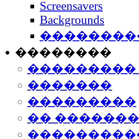
Screensavers
Backgrounds
���������
��������
���������
�������
���������
�� ������
���������