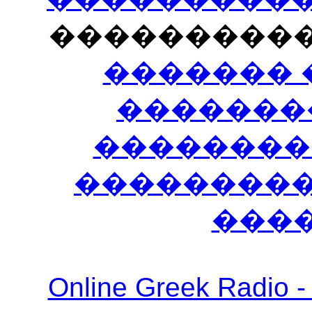
���������
������� 
�������
��������
����������
���
Online Greek Ra