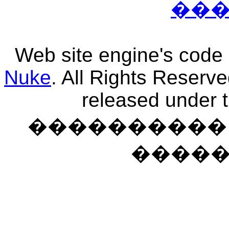
��
Web site engine's code
Nuke
. All Rights Reserv
released under 
���������� �
����