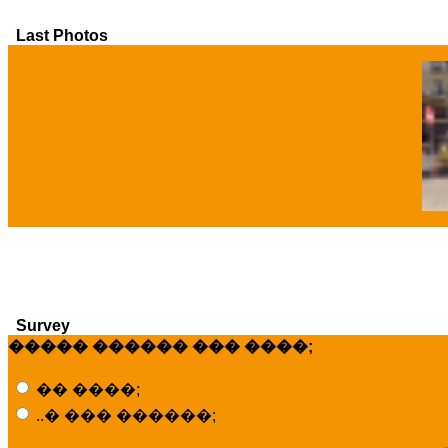
Last Photos
�
Survey
����� ������ ��� ����;
�� ����;
..� ��� ������;