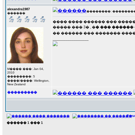
alexandra1987
��������: ��������� 3
������
���� ���� ������ ��� �����
����� ��� 3� , �
� ��� ������
�� ������ ��� ������� �����
_________________
M���� ���: Jan 04,
2010
��������: 5
����/����: Wellington,
New Zealand
���������
For
������
1
���
1