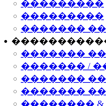
���������
���������
������� �
����������
������� �
������� / �
������� �
������� ��� n
�������� &