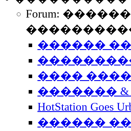
Forum: �����
����������
������ �
��������
���� ���
������� &
HotStation Goe
������ �