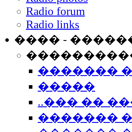
Radio forum
Radio links
���� - �����
���������
������� 
�����
..��� �� ��
������� 