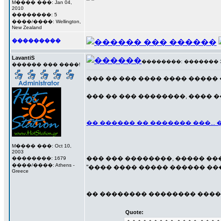
M���� ���: Jan 04,
2010
��������: 5
����/����: Wellington,
New Zealand
���������
LavantiS
��������: ������� 31 �
������ ��� ����!
��� �� ��� ���� ���� ����� 
��� �� ��� ��������, ���� �
�� ������ �� ������� ���..
M���� ���: Oct 10,
2003
��� ��� ��������, ����� ���
��������: 1679
����/����: Athens -
"���� ���� ����� ������ ���
Greece
�� �������� �������� ����
Quote: