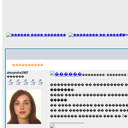
For
����������
alexandra1987
��������: ������� 23 �
������
���������� �� ��������� ��
������
�.
���� ����� ������� ������
�����
.
�� ���� ������ ��� ��������
�� ��� �������� �� ���� ��
�������� ������� ��� �� 2�
_________________