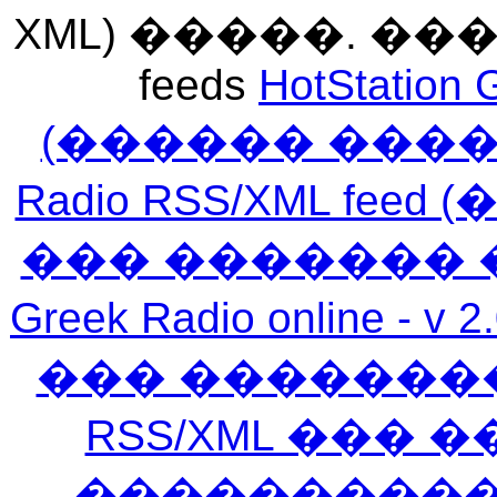
XML) �����. �
feeds
HotStation 
(������ ���
Radio RSS/XML f
��� ������� 
Greek Radio online
��� �������
RSS/XML ���
�����������