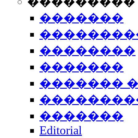
���������
�������
��������
��������
�������
������� 
��������
�������
Editorial