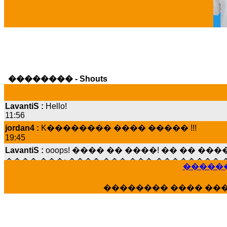
�������� - Shouts
LavantiS :
Hello!
11:56
jordan4 :
K�������� ���� ����� !!!
19:45
LavantiS :
ooops! ���� �� ����! �� �� �
���� ���; ���� ��� ��� �������� �
15:07
������
Dimitris_P :
���� ����� �������� ����
21:20
�������� ���� ��
LavantiS :
����� ���� ������� ��� ���
������� �����?" ..............���� �
�������...