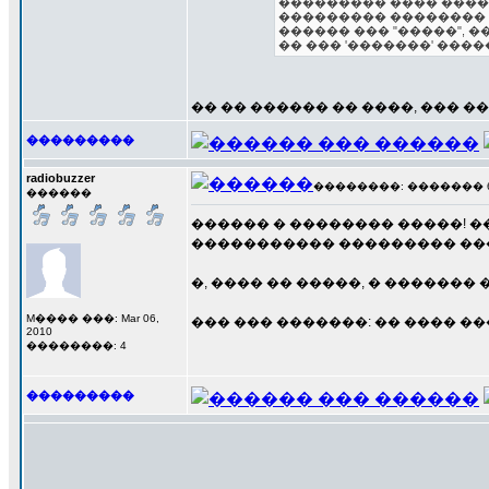
��������� ���� �����
��������� �������� 
������ ��� "�����", 
�� ��� '�������' ���
�� �� ������ �� ����, ��� �
���������
radiobuzzer
��������: ������� 6 ��
������
������ � �������� �����! �
����������� ��������� ���
�, ���� �� �����, � �������
M���� ���: Mar 06,
��� ��� �������: �� ���� �
2010
��������: 4
���������