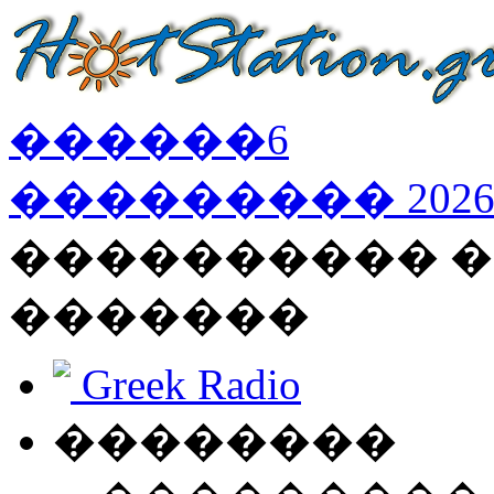
������
6
���������
202
���������� �
�������
Greek Radio
��������