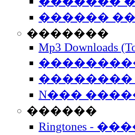
������� �
������ �
�������
Mp3 Downloads (To
�����������
�������� 
N��� �����
������
Ringtones - ��