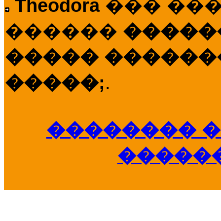
Theodora
��� ��
������
�����
����� �������
�����;
.
�������� �
�����