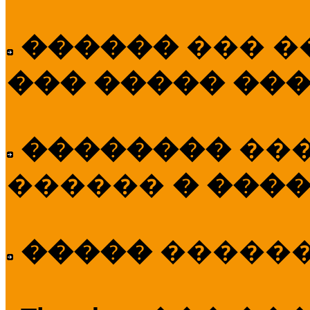
������
��� �
��� ����� ��
��������
��
������
� ����
�����
�����