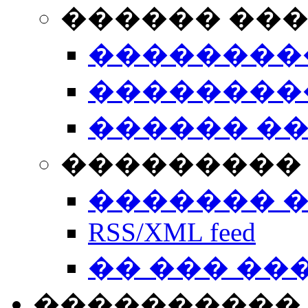
������ ��
��������
��������
������ �
��������� 
������� 
RSS/XML feed
�� ��� ��
����������