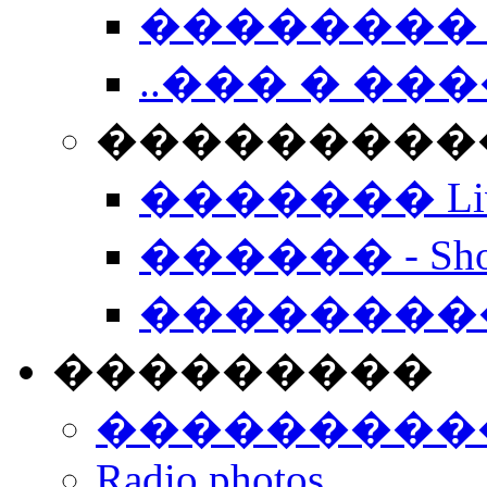
�������� 
..��� � �
���������� -
������� Live
������ - Sho
��������
���������
���������
Radio photos