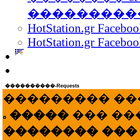
���������
HotStation.gr Facebo
HotStation.gr Faceboo
����������-Requests
��������� ��
�����
��� ��
�������� ���