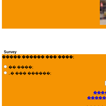
�
Survey
����� ������ ��� ����;
�� ����;
..� ��� ������;
���
�����