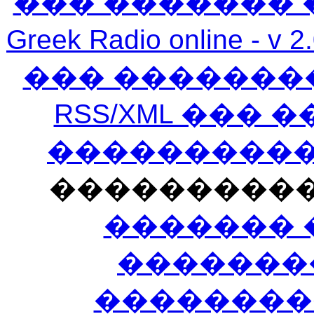
��� ������� 
Greek Radio online
��� �������
RSS/XML ���
�����������
���������
������� 
�������
��������