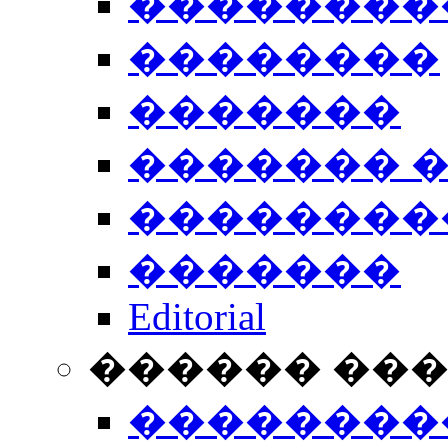
��������
��������
�������
������� 
��������
�������
Editorial
������ ��
��������