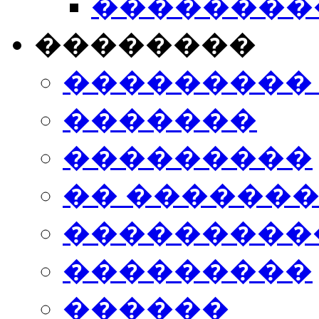
���������
��������
���������
�������
���������
�� ������
���������
���������
������