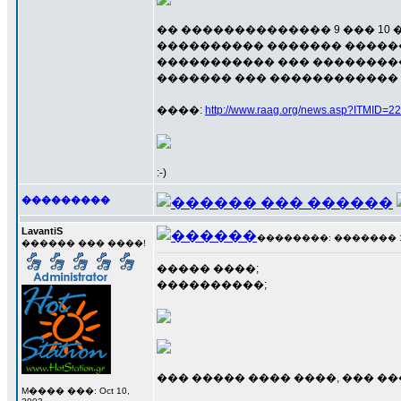
�� �������������� 9 ��� 10 
���������� ������� ������
����������� ��� ���������
������� ��� ������������ ���
����:
http://www.raag.org/news.asp?ITMID
:-)
���������
LavantiS
��������: ������� 10 �
������ ��� ����!
����� ����;
����������;
��� ����� ���� ����, ��� �
M���� ���: Oct 10,