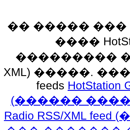
�� ����� ��
���� HotSt
��������� ��� 
XML) �����. �
feeds
HotStation 
(������ ���
Radio RSS/XML f