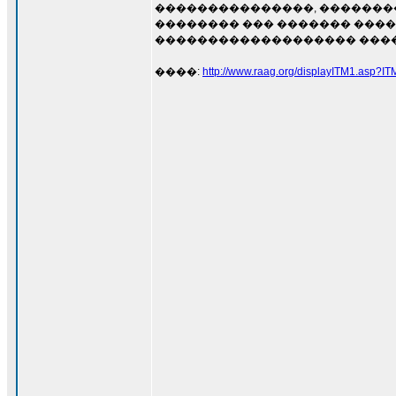
���������������, ��������
�������� ��� ������� ����
������������������� �����
����:
http://www.raag.org/displayITM1.asp