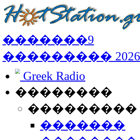
�������
9
���������
202
Greek Radio
��������
���������
�������