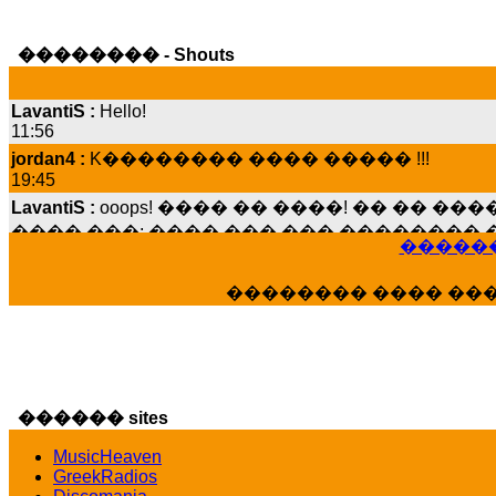
�������� - Shouts
LavantiS :
Hello!
11:56
jordan4 :
K�������� ���� ����� !!!
19:45
LavantiS :
ooops! ���� �� ����! �� �� �
���� ���; ���� ��� ��� �������� �
15:07
������
Dimitris_P :
���� ����� �������� ����
21:20
�������� ���� ��
LavantiS :
����� ���� ������� ��� ���
������� �����?" ..............���� �
�������...
16:40
veronica :
E���� 2012 ��� ����� ��� ��
������ sites
������� ��������� ���� ������ 
16:39
MusicHeaven
GreekRadios
veronica :
[
URL
] ���� ���;