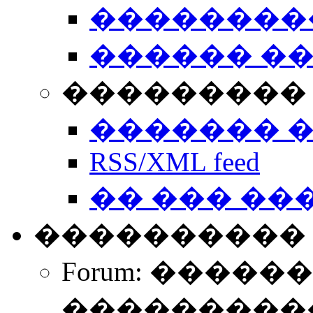
��������
������ �
��������� 
������� 
RSS/XML feed
�� ��� ��
����������
Forum: �����
����������