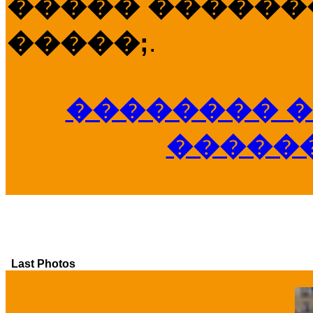
����� �������
�����;
.
�������� �
�����
Last Photos