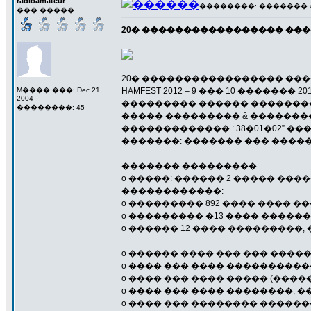
radioamateur
��������: ������� 4 �
��� �����
20� ����������������� ��������
20� ����������������� ����
M���� ���: Dec 21,
HAMFEST 2012 – 9 ��� 10 ������� 20
2004
��������� ������ ��������
��������: 45
����� ��������� & ������
������������� : 38�01�02” �����
�������: ������� ��� ����
������� ���������
o �����: ������ 2 ����� ���
������������:
o ��������� 892 ���� ���� �
o ��������� �13 ���� ������
o ������ 12 ���� ���������,
o ������ ���� ��� ��� ����
o ���� ��� ���� ����������
o ���� ��� ���� ����� (���
o ���� ��� ���� ��������,
o ���� ��� �������� ������