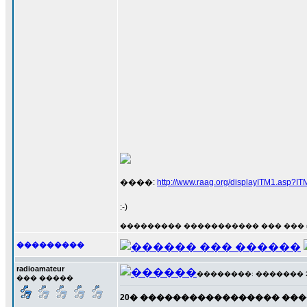
����:
http://www.raag.org/displayITM1.asp
:-)
��������� ����������� ��� ��� radi
���������
radioamateur
��������: ������� 21 �
��� �����
20� ����������������� ��������