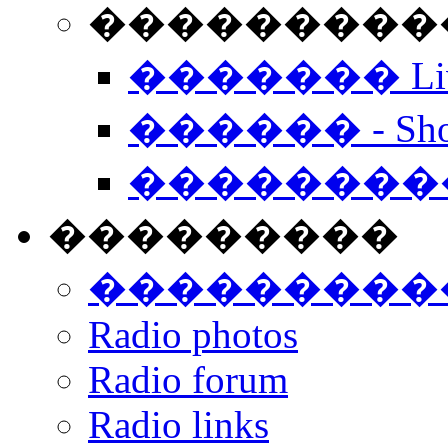
���������� -
������� Live
������ - Sho
��������
���������
���������
Radio photos
Radio forum
Radio links