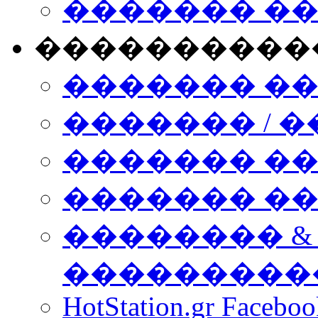
������� �
����������
������� �
������� / �
������� �
������� ��� n
�������� &
���������
HotStation.gr Facebo