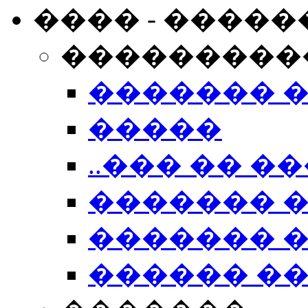
���� - �����
���������
������� 
�����
..��� �� ��
������� 
������� �
������ �