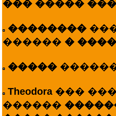
��� ����� ��
��������
��
������
� ����
�����
�����
Theodora
��� ��
������
�����