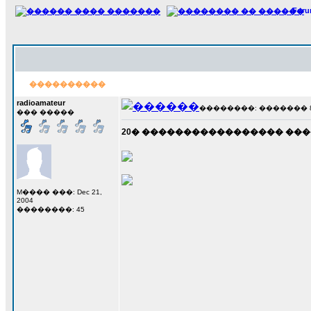
For
����������
radioamateur
��������: ������� 8 ��
��� �����
20� ����������������� ��������
M���� ���: Dec 21,
2004
��������: 45