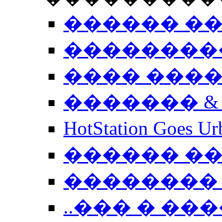
������ �
��������
���� ���
������� &
HotStation Goe
������ �
�������� 
..��� � �