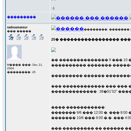
:-)
���������
radioamateur
��������: ������� 29 �
��� �����
20� ����������������� ��������
�� �������������� 9 ��� 10 
M���� ���: Dec 21,
���������� ������� ������
2004
��������: 45
��������� ������ �������
��� ������������ ��� ��� 
������������� : 38�01’02” ������
���� �����������:
������� 9/6 ��� 12:00 �. ��� 8:00 �
������� 10/6 ��� 9:00 �.�. ��� 4:00
��� ��������� �� ������ �