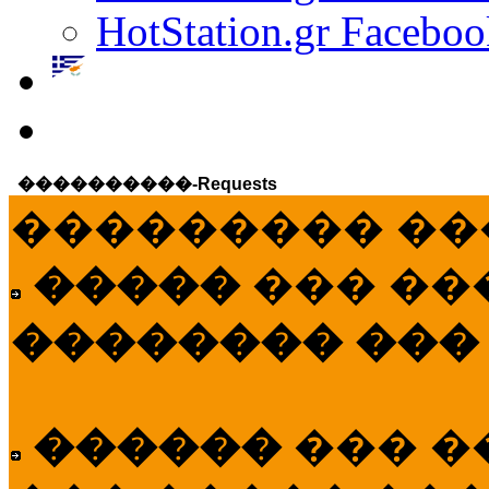
HotStation.gr Faceboo
����������-Requests
��������� ��
�����
��� ��
�������� ���
������
��� �