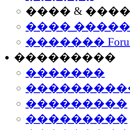
���� & ���
���� ����
������� Foru
���������
�������
����������
���������
���������