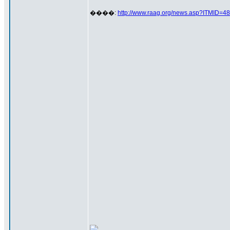
����:
http://www.raag.org/news.asp?ITMID