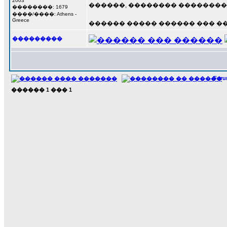
2003
������, �������� ����������
��������: 1679
����/����: Athens -
Greece
������ ����� ������ ��� �
���������
For
������
1
���
1