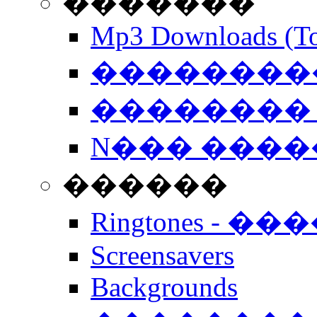
�������
Mp3 Downloads (To
�����������
�������� 
N��� �����
������
Ringtones - ��
Screensavers
Backgrounds