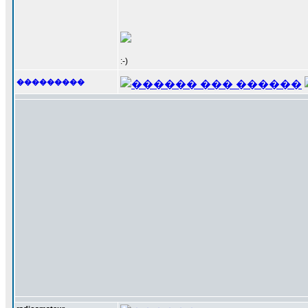
:-)
���������