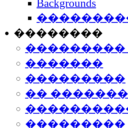
Backgrounds
���������
��������
���������
�������
���������
�� ������
���������
���������