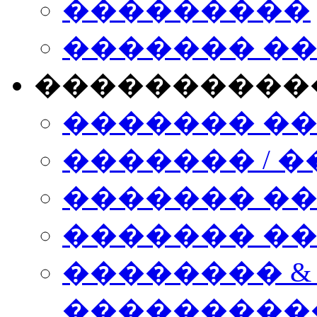
���������
������� �
����������
������� �
������� / �
������� �
������� ��� n
�������� &
���������