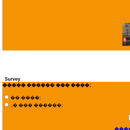
�
Survey
����� ������ ��� ����;
�� ����;
..� ��� ������;
���