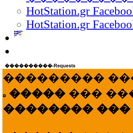
HotStation.gr Facebo
HotStation.gr Faceboo
����������-Requests
��������� ��
�����
��� ��
�������� ���