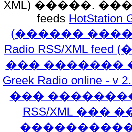
XML) �����. �
feeds
HotStation 
(������ ���
Radio RSS/XML f
��� ������� 
Greek Radio online
��� �������
RSS/XML ���
�����������