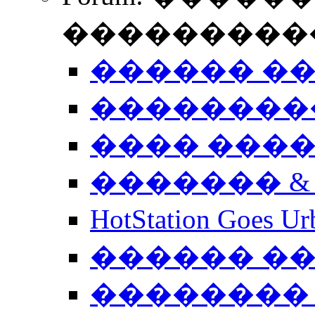
����������
������ �
��������
���� ���
������� &
HotStation Goe
������ �
�������� 