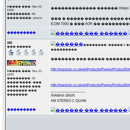
M���� ���: Mar 04,
������������� ������ Onkyo Yama
2005
��������: 89
����/����: athens
��� � ����� ������� ���� ��
ICOM 7000 � ��� AOR �� �������
���������
385
��������: ����� 8 ��� 
��� �����
���������:
������� ��� ����� ��������
http://marantz.co.uk/uk/Products/Pages/Product
M���� ���: Nov 21,
2005
��������: 32
����/����: ���
http://marantz.co.uk/uk/Products/Pages/Produc
���� ���� ���
_________________
������� ���
�������!
//\\AMAX-385//\\
AM STEREO C-QUAM
���������