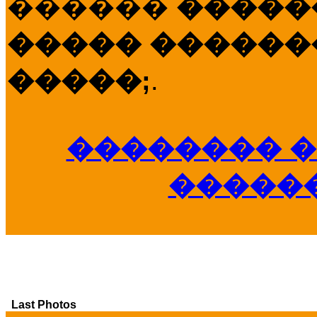
������
�����
����� �������
�����;
.
�������� �
�����
Last Photos