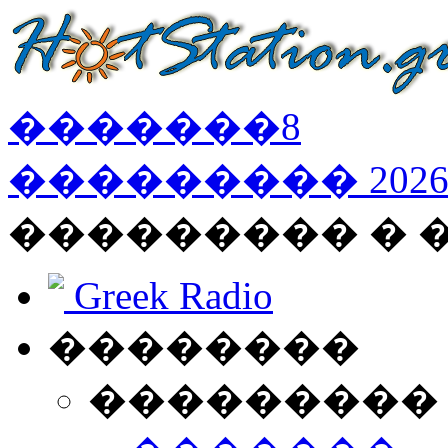
�������
8
���������
202
��������� �
Greek Radio
��������
���������