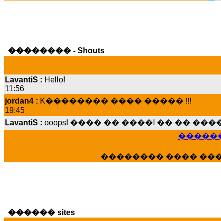
�������� - Shouts
LavantiS :
Hello!
11:56
jordan4 :
K�������� ���� ����� !!!
19:45
LavantiS :
ooops! ���� �� ����! �� �� �
���� ���; ���� ��� ��� �������� �
15:07
������
Dimitris_P :
���� ����� �������� ����
21:20
�������� ���� ��
LavantiS :
����� ���� ������� ��� ���
������� �����?" ..............���� �
�������...
16:40
veronica :
E���� 2012 ��� ����� ��� ��
������ sites