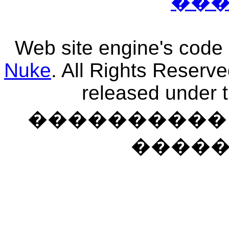
��
Web site engine's code
Nuke
. All Rights Reserv
released under 
���������� �
����