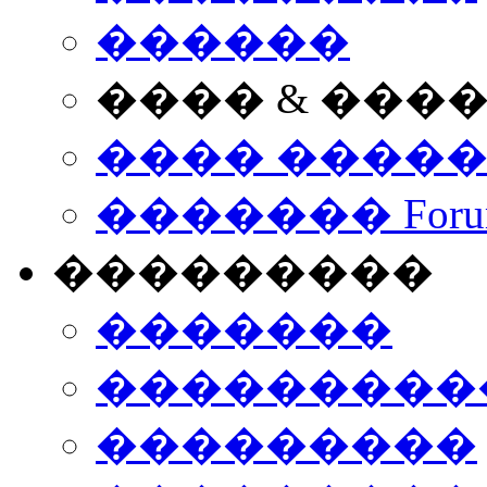
������
���� & ���
���� ����
������� Foru
���������
�������
����������
���������