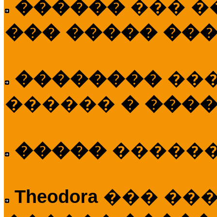
������
��� �
��� ����� ��
��������
��
������
� ����
�����
�����
Theodora
��� ��