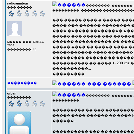
radioamateur
��������: ������� 4 ��
��� �����
���������: ������� ������������
��� ����� ���� � ����� ��
���� ��� ������ �������� ��
���� ������ ��������� ���
�����.��� ����� ��� �����
������ ����.������ �� ���
M���� ���: Dec 21,
2004
����� ���� �� ����� ���� �
��������: 45
����������� ���� ������� 
��������� ������ �� �����
���������� �� ���� +- 200 k
����������...
���������...
���������
orban
��������: ������� 11 �
��������
���������:
��������� �� ��� ��������
����� ���� ������ �� ���� Fm
������...
���������� ��� �� ��������