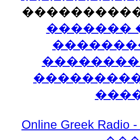
���������
������� 
�������
��������
����������
���
Online Greek Ra