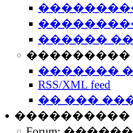
��������
��������
������ �
��������� 
������� 
RSS/XML feed
�� ��� ��
����������
Forum: �����