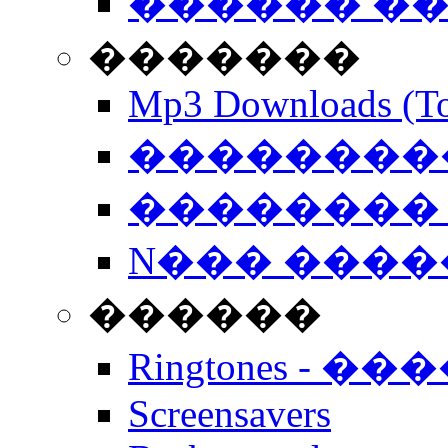
������ �
�������
Mp3 Downloads (To
�����������
�������� 
N��� �����
������
Ringtones - ��
Screensavers