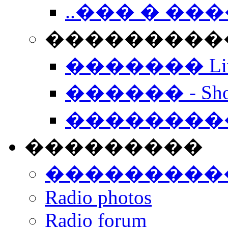
..��� � �
���������� -
������� Live
������ - Sho
��������
���������
���������
Radio photos
Radio forum