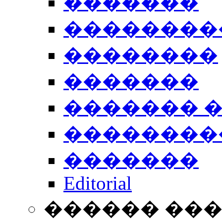
�������
��������
��������
�������
������� 
��������
�������
Editorial
������ ��