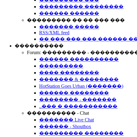
��������� ��������
������ ������
��������� �� �� ��� ���
������� �����
RSS/XML feed
�� ��� ��� ��� ������ �
����������
Forum: ��������� - ���������
������ ����������
���������
���� ��������
������� & ��������
HotStation Goes Urban (�������)
������ ��������
�������� - �������
..��� � �����������
���������� - Chat
������� Live Chat
������ - Shoutbox
��������� ��������