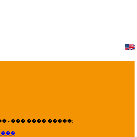
 - ��� ���� �����;
.
 ���