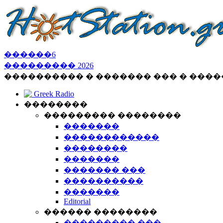
������
6
���������
2026
���������� � ������� ��� � ���
Greek Radio
��������
��������� ��������
�������
������������
��������
�������
������� ���
����������
�������
Editorial
������ ��������
��������� ���