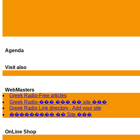
Agenda
Visit also
WebMasters
Greek Radio-Free articles
Greek Radio-��� ��� �� site ���
Greek Radio Link directory - Add your site
��������� �� Site ���
OnLine Shop