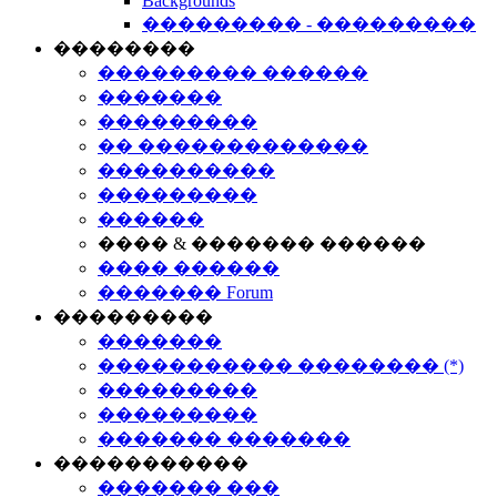
Backgrounds
��������� - ���������
��������
��������� ������
�������
���������
�� �������������
����������
���������
������
���� & ������� ������
���� ������
������� Forum
���������
�������
����������� �������� (*)
���������
���������
������� �������
�����������
������� ���