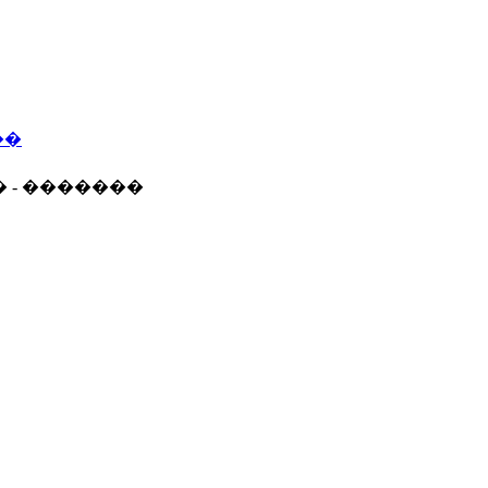
��
� - �������