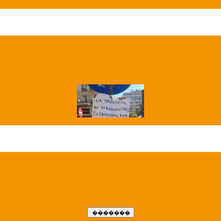
��� ����
�����..