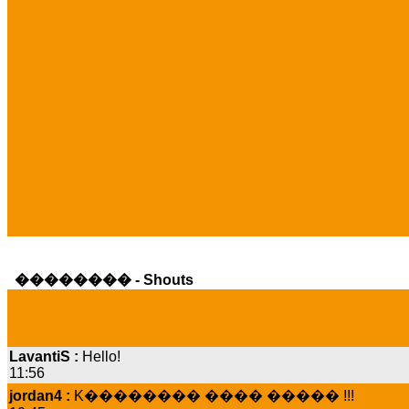
�������� - Shouts
LavantiS :
Hello!
11:56
jordan4 :
K�������� ���� ����� !!!
19:45