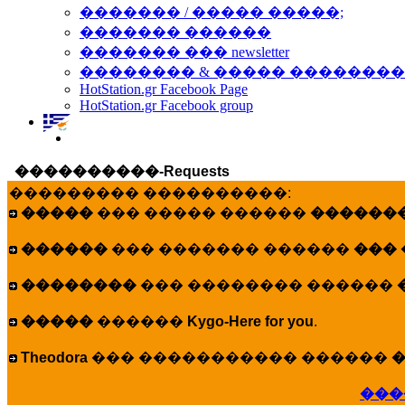
������� / ����� �����;
������� ������
������� ��� newsletter
�������� & ����� �������
HotStation.gr Facebook Page
HotStation.gr Facebook group
����������-Requests
��������� ����������:
�����
��� ����� ������
�������
������
��� ������� ������
���
��������
��� �������� ������
�����
������
Kygo-Here for you
.
Theodora
��� ����������� ������
�
���