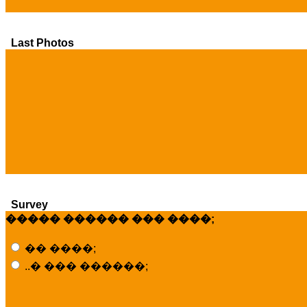
Last Photos
Survey
����� ������ ��� ����;
�� ����;
..� ��� ������;