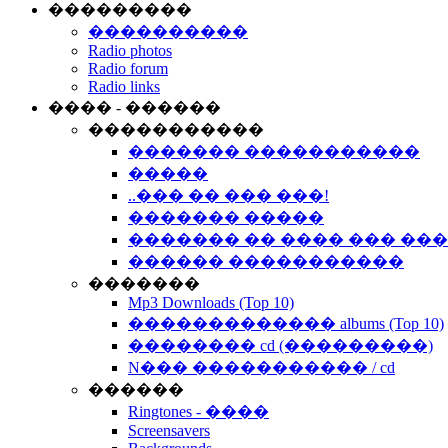
���������
����������
Radio photos
Radio forum
Radio links
���� - ������
�����������
������� �����������
�����
..��� �� ��� ���!
������� �����
������� �� ���� ��� ��
������ �����������
�������
Mp3 Downloads (Top 10)
������������� albums (Top 10)
�������� cd (���������)
N��� ����������� / cd
������
Ringtones - ����
Screensavers