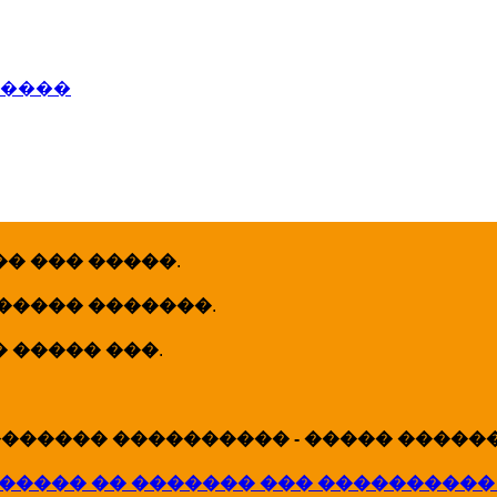
�����
� ��� �����
.
 ����� �������
.
� ����� ���
.
������ ���������� - ����� �������
����� �� ������� ��� ����������