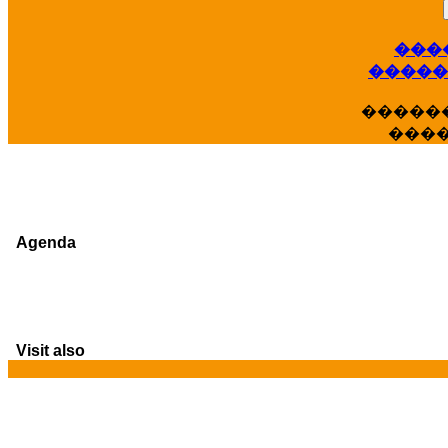
���
�����
�����
���
Agenda
Visit also