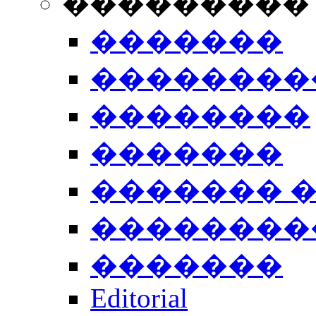
���������
�������
��������
��������
�������
������� 
��������
�������
Editorial