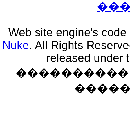
��
Web site engine's code
Nuke
. All Rights Reserv
released under 
���������� �
����