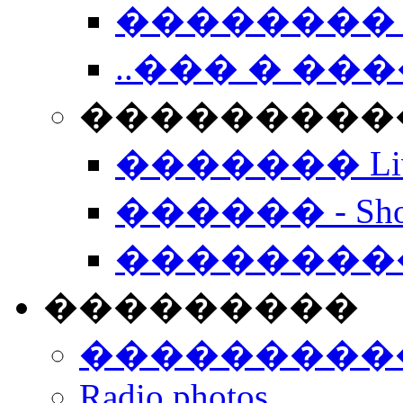
�������� 
..��� � �
���������� -
������� Live
������ - Sho
��������
���������
���������
Radio photos