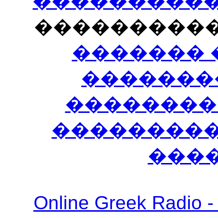
�����������
���������
������� 
�������
��������
����������
���
Online Greek Ra