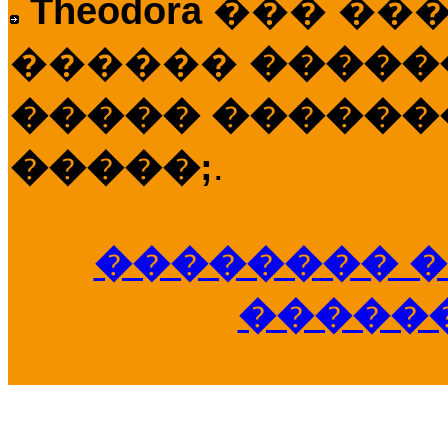
Theodora
��� ��
������
�����
����� �������
�����;
.
�������� �
�����