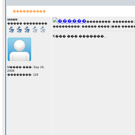
����������
sexare
��������: ������� 28 �
����� ��������
���������: ����� ���� (��� �����
K��� ��� �������...
M���� ���: Sep 16,
2008
��������: 118