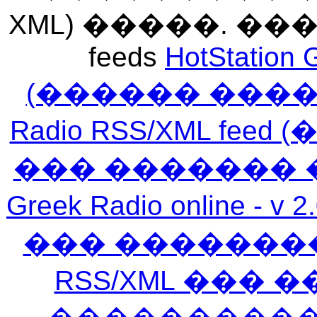
XML) �����. �
feeds
HotStation 
(������ ���
Radio RSS/XML f
��� ������� 
Greek Radio online
��� �������
RSS/XML ���