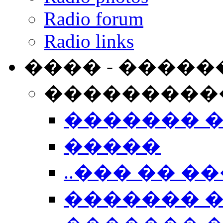
Radio forum
Radio links
���� - �����
���������
������� 
�����
..��� �� ��
������� 