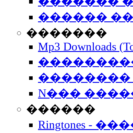
������� �
������ �
�������
Mp3 Downloads (To
�����������
�������� 
N��� �����
������
Ringtones - ��