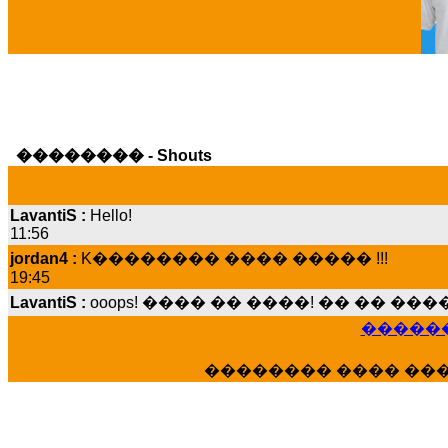
Ga
�������� - Shouts
LavantiS :
Hello!
11:56
jordan4 :
K�������� ���� ����� !!!
19:45
LavantiS :
ooops! ���� �� ����! �� �� �
���� ���; ���� ��� ��� �������� �
15:07
������
Dimitris_P :
���� ����� �������� ����
21:20
�������� ���� ��
LavantiS :
����� ���� ������� ��� ���
������� �����?" ..............���� �
�������...