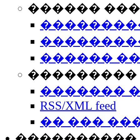
������ ��
��������
��������
������ �
��������� 
������� 
RSS/XML feed
�� ��� ��
����������