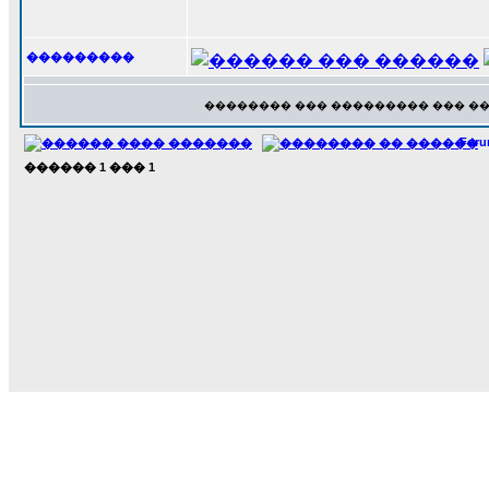
���������
�������� ��� ��������� ��� �
For
������
1
���
1