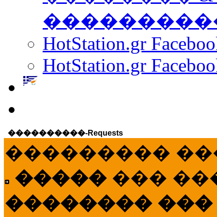
���������
HotStation.gr Facebo
HotStation.gr Faceboo
����������-Requests
��������� ��
�����
��� ��
�������� ���