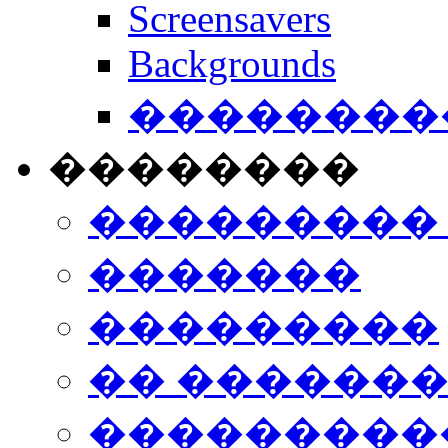
Screensavers
Backgrounds
���������
��������
���������
�������
���������
�� ������
���������