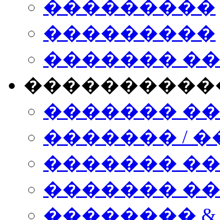
���������
���������
������� �
����������
������� �
������� / �
������� �
������� ��� n
�������� &