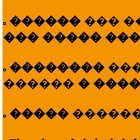
������
��� �
��� ����� ��
��������
��
������
� ����
�����
�����