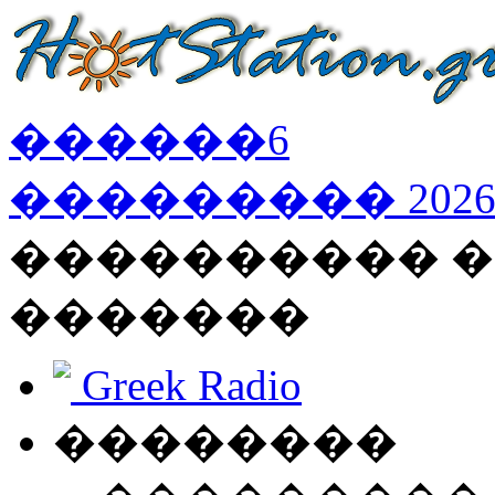
������
6
���������
202
���������� �
�������
Greek Radio
��������