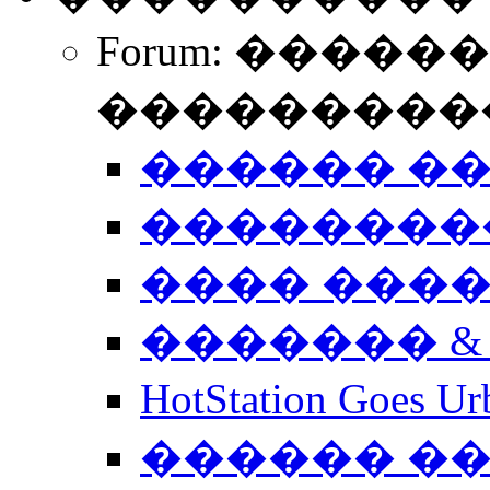
Forum: �����
����������
������ �
��������
���� ���
������� &
HotStation Goe
������ �