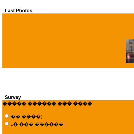
Last Photos
�
Survey
����� ������ ��� ����;
�� ����;
..� ��� ������;