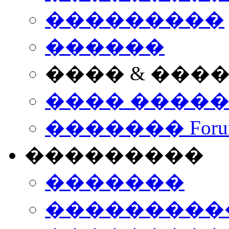
���������
������
���� & ���
���� ����
������� Foru
���������
�������
����������