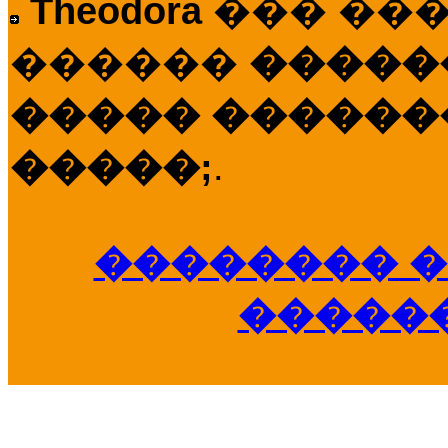
Theodora
��� ��
������
�����
����� �������
�����;
.
�������� �
�����