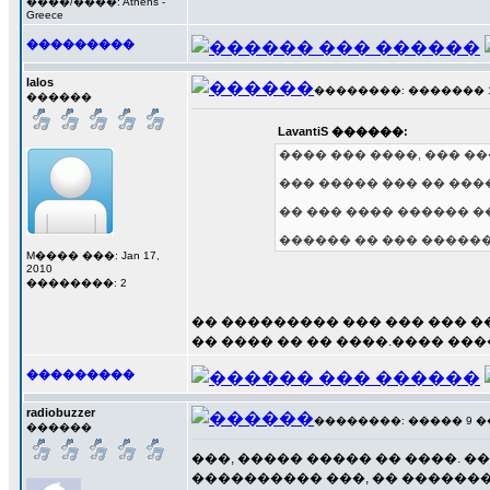
����/����: Athens -
Greece
���������
lalos
��������: ������� 18 �
������
LavantiS ������:
���� ��� ����, ��� ��
��� ����� ��� �� �����
�� ��� ���� ������ �
������ �� ��� ������
M���� ���: Jan 17,
2010
��������: 2
�� ��������� ��� ��� ��� �
�� ���� �� �� ����.���� ���
���������
radiobuzzer
��������: ����� 9 ��� 
������
���, ����� ����� �� ����. 
���������� ���, �� �������