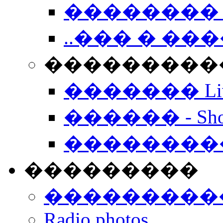
�������� 
..��� � �
���������� -
������� Live
������ - Sho
��������
���������
���������
Radio photos