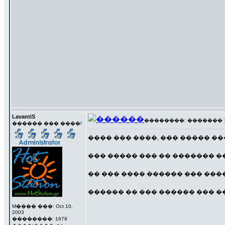
LavantiS
��������: ������� 17 �
������ ��� ����!
���� ��� ����, ��� ����� ��
��� ����� ��� �� ������� ���
�� ��� ���� ������ ��� ���
������ �� ��� ������ ��� �
M���� ���: Oct 10,
2003
��������: 1679