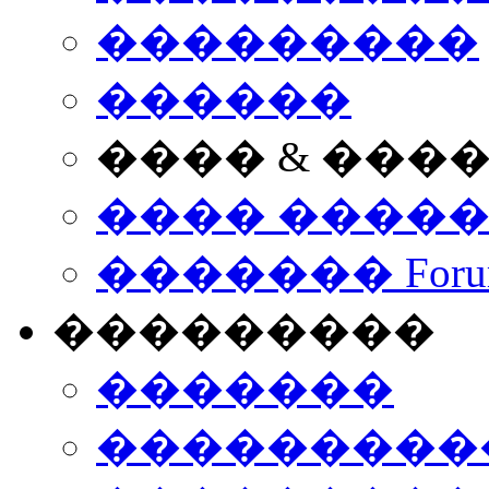
���������
������
���� & ���
���� ����
������� Foru
���������
�������
����������