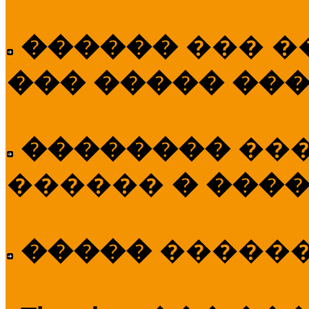
������
��� �
��� ����� ��
��������
��
������
� ����
�����
�����