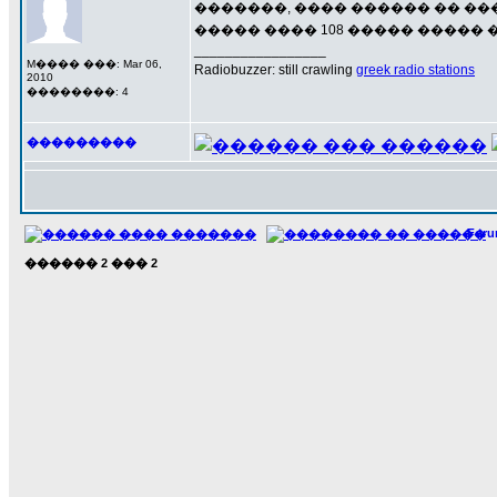
�������, ���� ������ �� ���
����� ���� 108 ����� �����
_________________
M���� ���: Mar 06,
Radiobuzzer: still crawling
greek radio stations
2010
��������: 4
���������
For
������
2
���
2