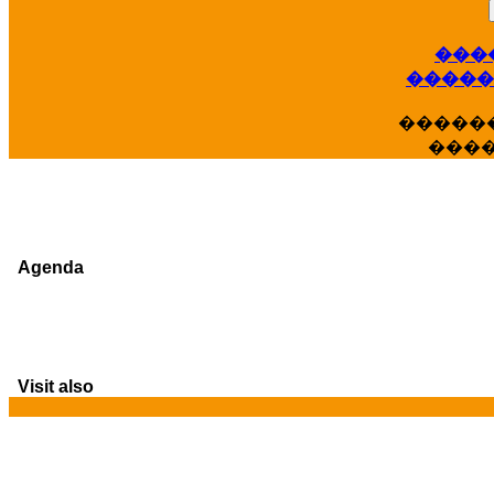
���
�����
�����
���
Agenda
Visit also
G