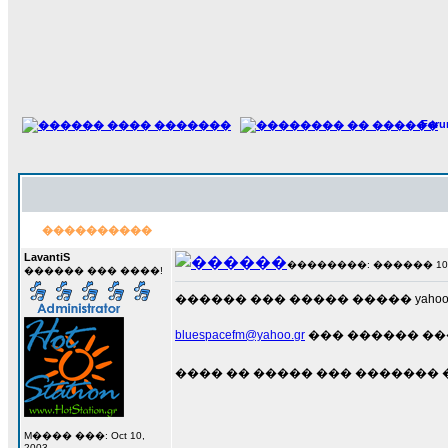
For
����������
LavantiS
��������: ������ 10 ��
������ ��� ����!
������ ��� ����� ����� yahoo-
bluespacefm@yahoo.gr
��� ������ ���
���� �� ����� ��� ������� ��� 
M���� ���: Oct 10,
2003