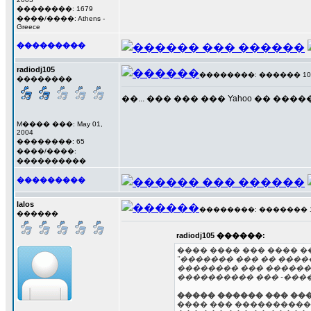
��������: 1679
����/����: Athens -
Greece
���������
radiodj105
��������: ������ 10 ��
��������
��... ��� ��� ��� Yahoo �� ���
M���� ���: May 01,
2004
��������: 65
����/����:
����������
���������
lalos
��������: ������� 17 �
������
radiodj105 ������:
���� ���� ��� ���� ��
"������� ��� �� �����
�������� ��� �������
���������� ��� -����
����� ������ ��� ���
���� ��� ����������.