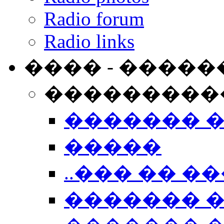
Radio forum
Radio links
���� - �����
���������
������� 
�����
..��� �� ��
������� 