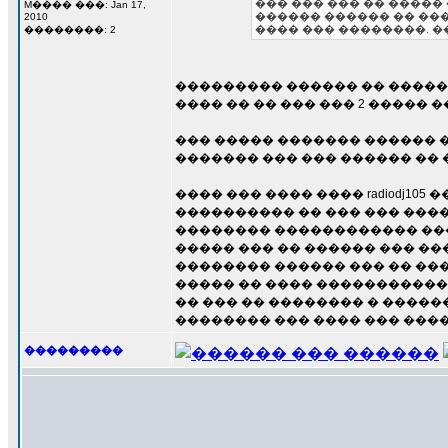
��� ��� ��� �� ����� 
M���� ���: Jan 17,
������ ������ �� ���
2010
���� ��� ��������. �
��������: 2
��������� ������ �� ����� 
���� �� �� ��� ��� 2 �����
��� ����� ������� ������ �
������� ��� ��� ������ �� 
���� ��� ���� ���� radiodj1
���������� �� ��� ��� ����
�������� ������������ ���
����� ��� �� ������ ��� ��
�������� ������ ��� �� ��
����� �� ���� �����������
�� ��� �� �������� � �����
�������� ��� ���� ��� ���
���������