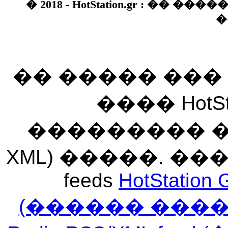
� 2018 - HotStation.gr : �� 
�
�� ����� ��
���� HotSt
��������� ��� 
XML) �����. �
feeds
HotStation 
(������ ���