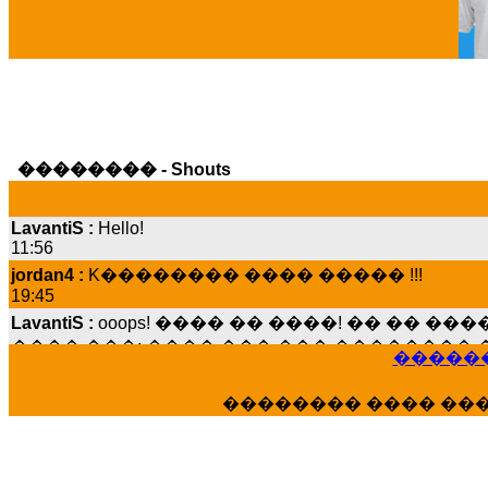
�������� - Shouts
LavantiS :
Hello!
11:56
jordan4 :
K�������� ���� ����� !!!
19:45
LavantiS :
ooops! ���� �� ����! �� �� �
���� ���; ���� ��� ��� �������� �
15:07
������
Dimitris_P :
���� ����� �������� ����
21:20
�������� ���� ��
LavantiS :
����� ���� ������� ��� ���
������� �����?" ..............���� �
�������...