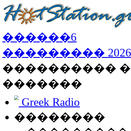
������
6
���������
202
���������� �
�������
Greek Radio
��������