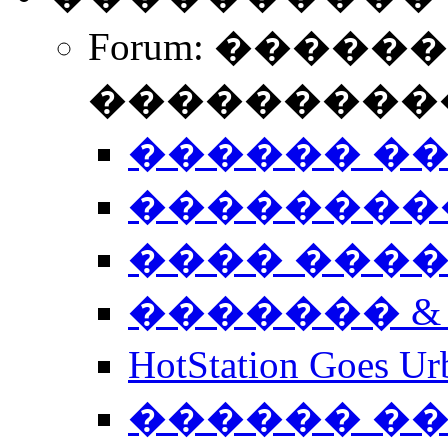
Forum: �����
����������
������ �
��������
���� ���
������� &
HotStation Goe
������ �