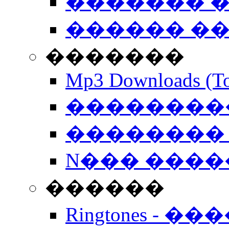
������� �
������ �
�������
Mp3 Downloads (To
�����������
�������� 
N��� �����
������
Ringtones - ��