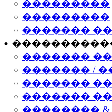
���������
���������
������� �
����������
������� �
������� / �
������� �
������� ��� n
�������� &