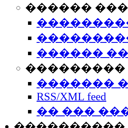
������ ��
��������
��������
������ �
��������� 
������� 
RSS/XML feed
�� ��� ��
����������