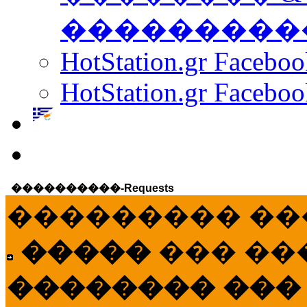
���������
HotStation.gr Facebo
HotStation.gr Faceboo
����������-Requests
��������� ��
�����
��� ��
�������� ���