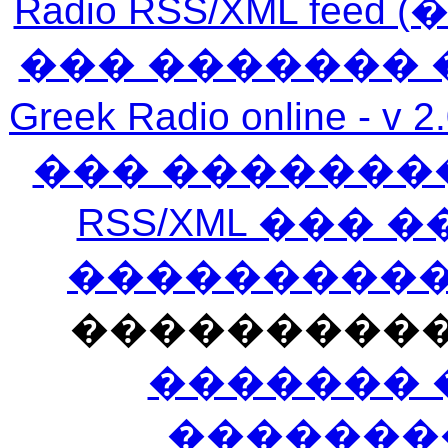
Radio RSS/XML f
��� ������� 
Greek Radio online
��� �������
RSS/XML ���
�����������
���������
������� 
�������