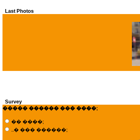
Last Photos
�
Survey
����� ������ ��� ����;
�� ����;
..� ��� ������;