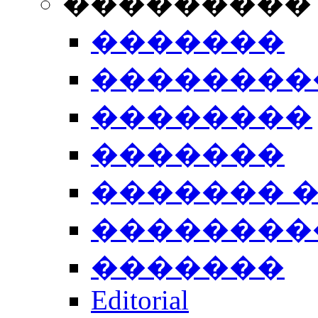
���������
�������
��������
��������
�������
������� 
��������
�������
Editorial