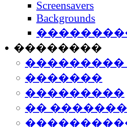
Screensavers
Backgrounds
���������
��������
���������
�������
���������
�� ������
���������