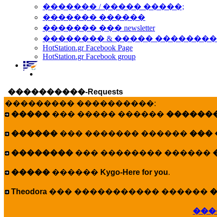
������� / ����� �����;
������� ������
������� ��� newsletter
�������� & ����� �������
HotStation.gr Facebook Page
HotStation.gr Facebook group
����������-Requests
��������� ����������:
�����
��� ����� ������
�������
������
��� ������� ������
���
��������
��� �������� ������
�����
������
Kygo-Here for you
.
Theodora
��� ����������� ������
�
���