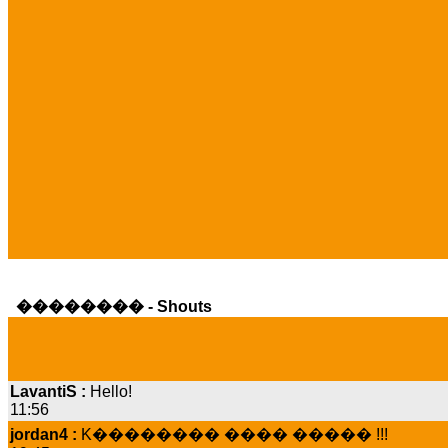
�������� - Shouts
LavantiS :
Hello!
11:56
jordan4 :
K�������� ���� ����� !!!
19:45