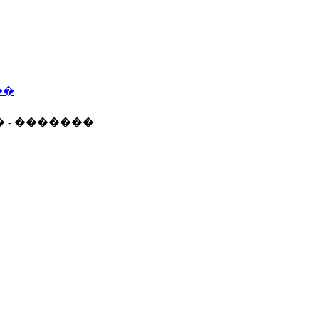
��
� - �������