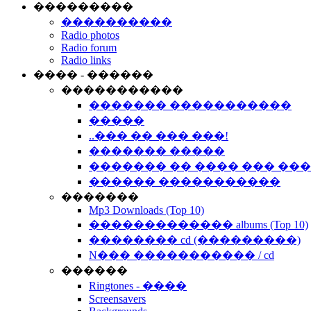
���������
����������
Radio photos
Radio forum
Radio links
���� - ������
�����������
������� �����������
�����
..��� �� ��� ���!
������� �����
������� �� ���� ��� ��
������ �����������
�������
Mp3 Downloads (Top 10)
������������� albums (Top 10)
�������� cd (���������)
N��� ����������� / cd
������
Ringtones - ����
Screensavers