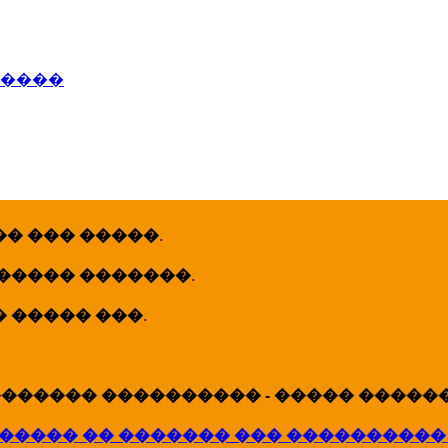
�����
� ��� �����
.
 ����� �������
.
� ����� ���
.
������ ���������� - ����� �������
����� �� ������� ��� ����������