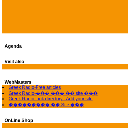
Agenda
Visit also
WebMasters
Greek Radio-Free articles
Greek Radio-��� ��� �� site ���
Greek Radio Link directory - Add your site
��������� �� Site ���
OnLine Shop