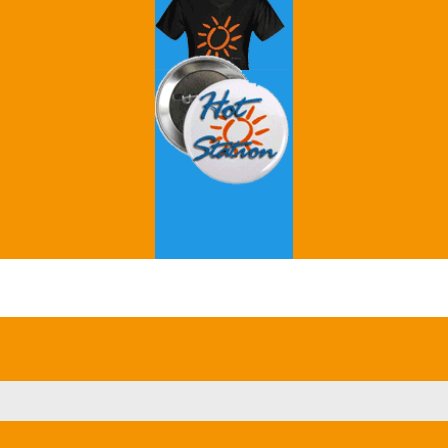
Grey's Anatomy
Breaking Bad
Game of Thrones