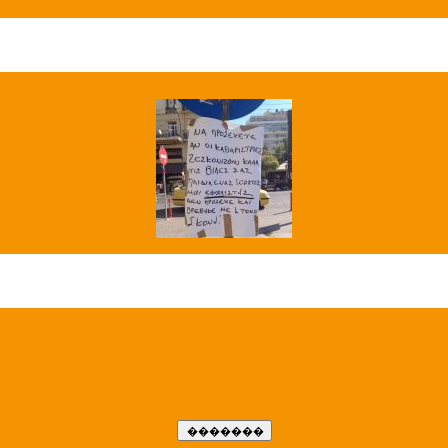
��� ����
�����..