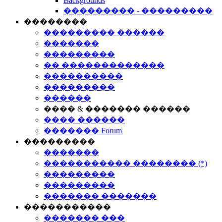
Backgrounds
��������� - ���������
��������
��������� ������
�������
���������
�� �������������
����������
���������
������
���� & ������� ������
���� ������
������� Forum
���������
�������
����������� �������� (*)
���������
���������
������� �������
�����������
������� ���