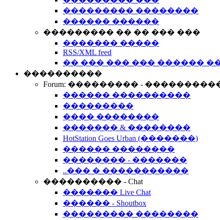
��������� ��������
������ ������
��������� �� �� ��� ���
������� �����
RSS/XML feed
�� ��� ��� ��� ������ �
����������
Forum: ��������� - ���������
������ ����������
���������
���� ��������
������� & ��������
HotStation Goes Urban (�������)
������ ��������
�������� - �������
..��� � �����������
���������� - Chat
������� Live Chat
������ - Shoutbox
��������� ��������