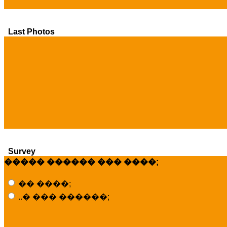
Last Photos
Survey
����� ������ ��� ����;
�� ����;
..� ��� ������;