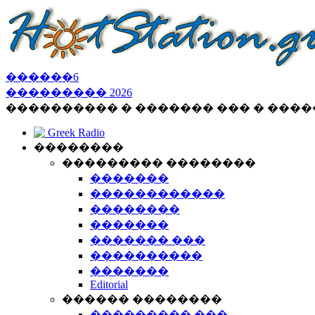
������
6
���������
2026
���������� � ������� ��� � ���
Greek Radio
��������
��������� ��������
�������
������������
��������
�������
������� ���
����������
�������
Editorial
������ ��������
��������� ���