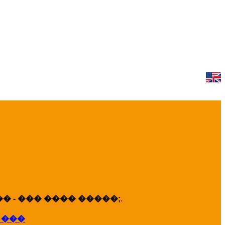
 - ��� ���� �����;
.
 ���