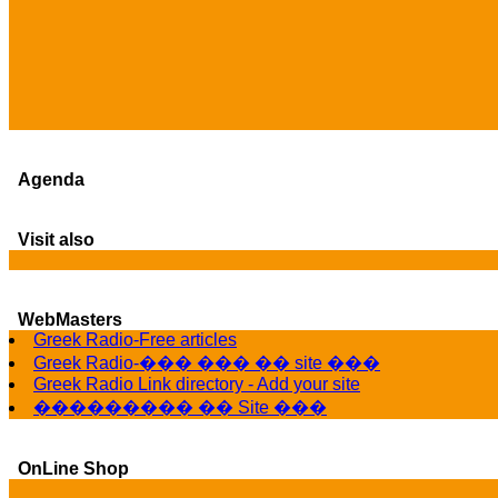
Agenda
Visit also
WebMasters
Greek Radio-Free articles
Greek Radio-��� ��� �� site ���
Greek Radio Link directory - Add your site
��������� �� Site ���
OnLine Shop