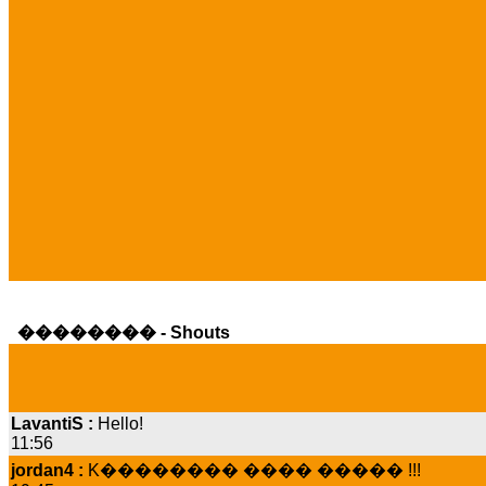
�������� - Shouts
LavantiS :
Hello!
11:56
jordan4 :
K�������� ���� ����� !!!
19:45