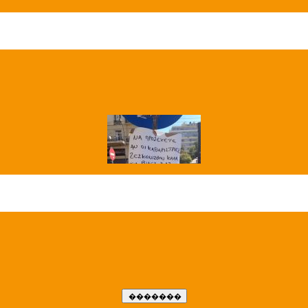
��� ����
�����..