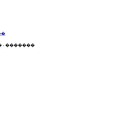
��
� - �������