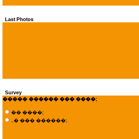
Last Photos
Survey
����� ������ ��� ����;
�� ����;
..� ��� ������;