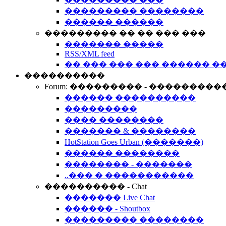
��������� ��������
������ ������
��������� �� �� ��� ���
������� �����
RSS/XML feed
�� ��� ��� ��� ������ �
����������
Forum: ��������� - ���������
������ ����������
���������
���� ��������
������� & ��������
HotStation Goes Urban (�������)
������ ��������
�������� - �������
..��� � �����������
���������� - Chat
������� Live Chat
������ - Shoutbox
��������� ��������