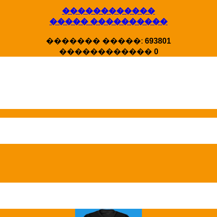
������������
����� ����������
X�����
������� �����:
693801
�����
������������
0
HotStat ...
Homeland