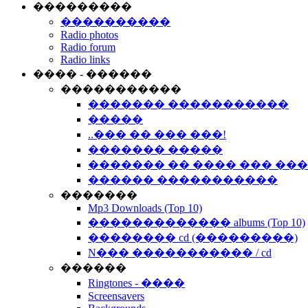
���������
����������
Radio photos
Radio forum
Radio links
���� - ������
�����������
������� �����������
�����
..��� �� ��� ���!
������� �����
������� �� ���� ��� ��
������ �����������
�������
Mp3 Downloads (Top 10)
������������� albums (Top 10)
�������� cd (���������)
N��� ����������� / cd
������
Ringtones - ����
Screensavers