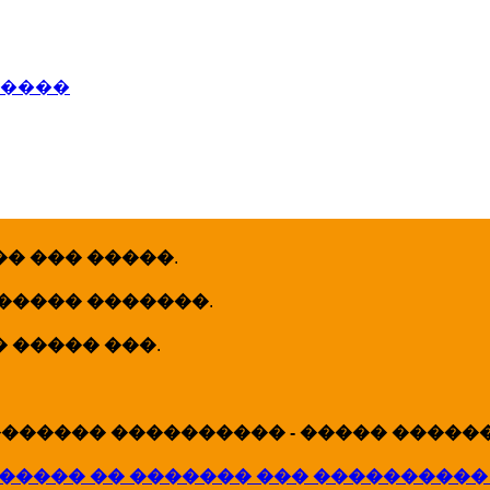
�����
� ��� �����
.
 ����� �������
.
� ����� ���
.
������ ���������� - ����� �������
����� �� ������� ��� ����������