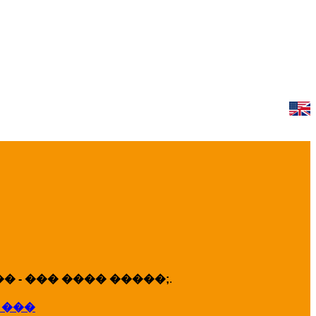
 - ��� ���� �����;
.
 ���