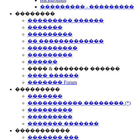
Backgrounds
��������� - ���������
��������
��������� ������
�������
���������
�� �������������
����������
���������
������
���� & ������� ������
���� ������
������� Forum
���������
�������
����������� �������� (*)
���������
���������
������� �������
�����������
������� ���