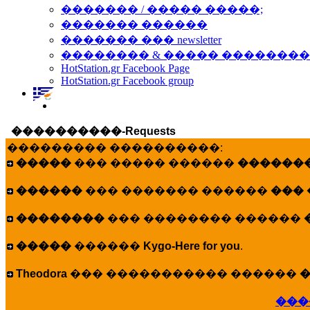
������� / ����� �����;
������� ������
������� ��� newsletter
�������� & ����� �������
HotStation.gr Facebook Page
HotStation.gr Facebook group
����������-Requests
��������� ����������:
�����
��� ����� ������
�������
������
��� ������� ������
���
��������
��� �������� ������
�����
������
Kygo-Here for you
.
Theodora
��� ����������� ������
�
���