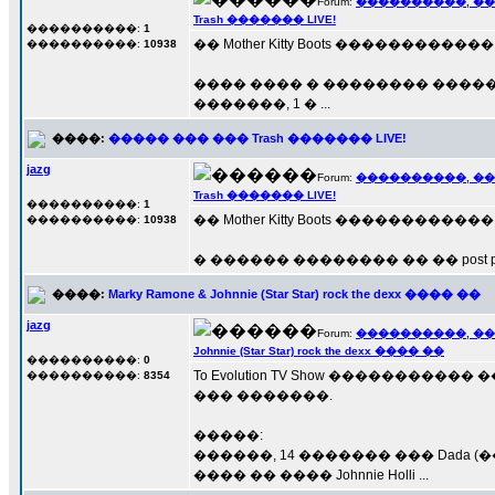
Forum:
����������, �
Trash ������� LIVE!
����������:
1
�� Mother Kitty Boots ������������
����������:
10938
���� ���� � �������� ������ �
�������, 1 � ...
����:
����� ��� ��� Trash ������� LIVE!
jazg
Forum:
����������, �
Trash ������� LIVE!
����������:
1
�� Mother Kitty Boots ������������
����������:
10938
� ������ �������� �� �� post pun
����:
Marky Ramone & Johnnie (Star Star) rock the dexx ���� ��
jazg
Forum:
����������, �
Johnnie (Star Star) rock the dexx ���� ��
����������:
0
To Evolution TV Show ���������
����������:
8354
��� �������.
�����:
������, 14 ������� ��� Dada (�
���� �� ���� Johnnie Holli ...