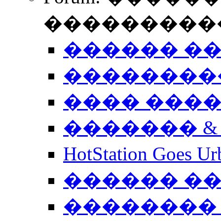
����������
������ �
��������
���� ���
������� &
HotStation Goe
������ �
�������� 