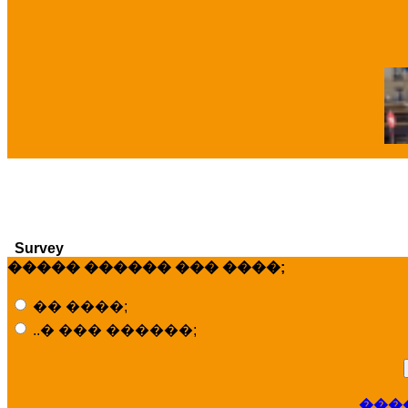
�
Survey
����� ������ ��� ����;
�� ����;
..� ��� ������;
���