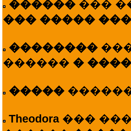
������
��� �
��� ����� ��
��������
��
������
� ����
�����
�����
Theodora
��� ��