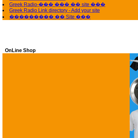
Greek Radio-��� ��� �� site ���
Greek Radio Link directory - Add your site
��������� �� Site ���
OnLine Shop
Ga