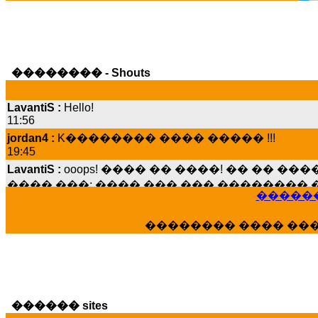
�������� - Shouts
LavantiS :
Hello!
11:56
jordan4 :
K�������� ���� ����� !!!
19:45
LavantiS :
ooops! ���� �� ����! �� �� �
���� ���; ���� ��� ��� �������� �
15:07
������
Dimitris_P :
���� ����� �������� ����
21:20
�������� ���� ��
LavantiS :
����� ���� ������� ��� ���
������� �����?" ..............���� �
�������...
16:40
veronica :
E���� 2012 ��� ����� ��� ��
������ sites
������� ��������� ���� ������ 