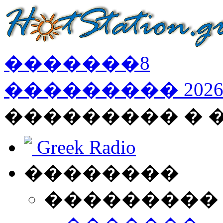
�������
8
���������
202
��������� �
Greek Radio
��������
���������