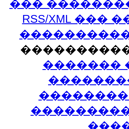
��� �������
RSS/XML ���
�����������
���������
������� 
�������
��������
����������
���