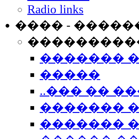
Radio links
���� - �����
���������
������� 
�����
..��� �� ��
������� 
������� �