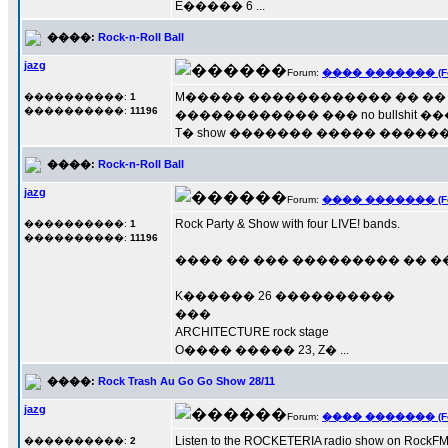
E����� 6 ...
����:
Rock-n-Roll Ball
jazg
Forum:
���� ������� (Fore
M����� ������������ �� �� �
����������:
1
����������:
11196
������������ ��� no bullshit 
T� show ������� ����� ��������� �
����:
Rock-n-Roll Ball
jazg
Forum:
���� ������� (Fore
Rock Party & Show with four LIVE! bands.
����������:
1
����������:
11196
���� �� ��� ��������� �� ��� ��� �� e
K������ 26 ����������
���
ARCHITECTURE rock stage
O���� ����� 23, Z� ...
����:
Rock Trash Au Go Go Show 28/11
jazg
Forum:
���� ������� (Fore
Listen to the ROCKETERIA radio show
����������:
2