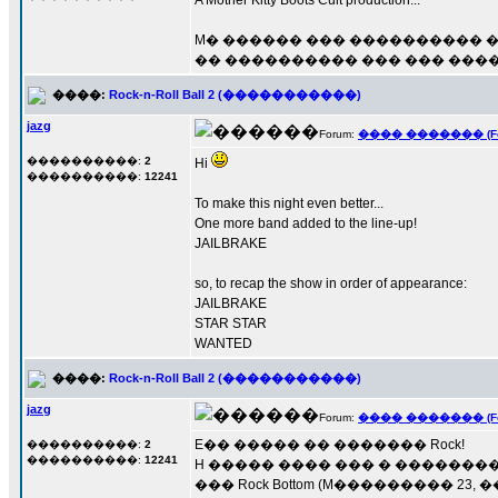
A Mother Kitty Boots Cult production...
M� ������ ��� ���������� ��� ����
�� ���������� ��� ��� ������
����:
Rock-n-Roll Ball 2 (�����������)
jazg
Forum:
���� ������� (Fore
����������:
2
Hi
����������:
12241
To make this night even better...
One more band added to the line-up!
JAILBRAKE
so, to recap the show in order of appearance:
JAILBRAKE
STAR STAR
WANTED
����:
Rock-n-Roll Ball 2 (�����������)
jazg
Forum:
���� ������� (Fore
E�� ����� �� ������� Rock!
����������:
2
����������:
12241
H ����� ���� ��� � ��������� ���
��� Rock Bottom (M��������� 23