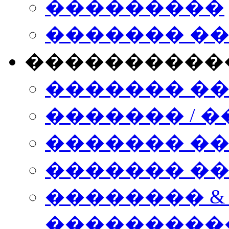
���������
������� �
����������
������� �
������� / �
������� �
������� ��� n
�������� &
���������