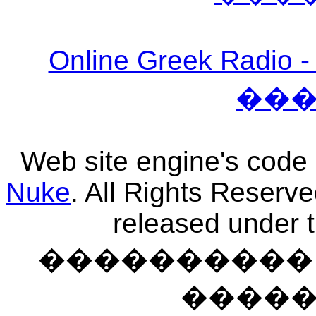
Online Greek Ra
��
Web site engine's code
Nuke
. All Rights Reserv
released under 
���������� �
����