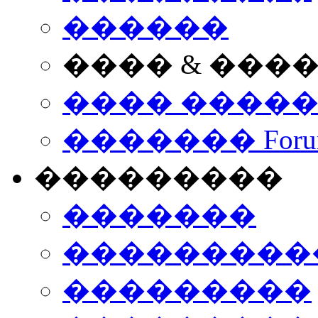
������
���� & ���
���� ����
������� Foru
���������
�������
����������
���������