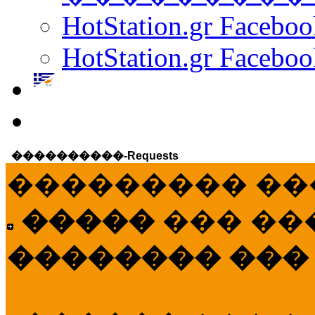
HotStation.gr Facebo
HotStation.gr Faceboo
����������-Requests
��������� ��
�����
��� ��
�������� ���