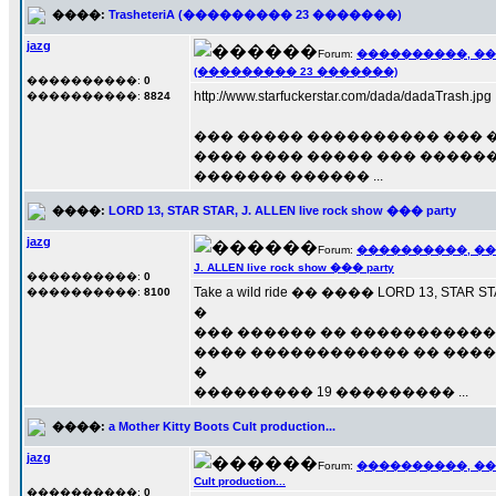
����:
TrasheteriA (��������� 23 �������)
jazg
Forum:
����������, �
(��������� 23 �������)
����������:
0
http://www.starfuckerstar.com/dada/dadaTrash.jpg
����������:
8824
��� ����� ���������� ��� 
���� ���� ����� ��� �������
������� ������ ...
����:
LORD 13, STAR STAR, J. ALLEN live rock show ��� party
jazg
Forum:
����������, �
J. ALLEN live rock show ��� party
����������:
0
Take a wild ride �� ���� LORD 13, STAR STAR
����������:
8100
�
��� ������ �� ����������� 
���� ������������ �� ����� 
�
��������� 19 ��������� ...
����:
a Mother Kitty Boots Cult production...
jazg
Forum:
����������, �
Cult production...
����������:
0