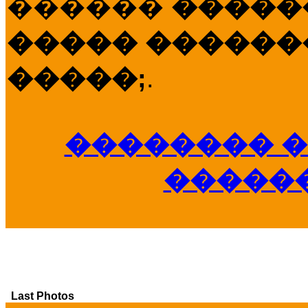
������
�����
����� �������
�����;
.
�������� �
�����
Last Photos