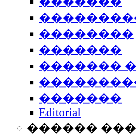
�������
��������
��������
�������
������� 
��������
�������
Editorial
������ ��