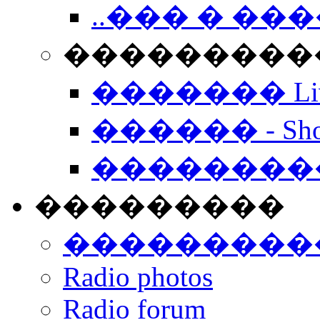
..��� � �
���������� -
������� Live
������ - Sho
��������
���������
���������
Radio photos
Radio forum