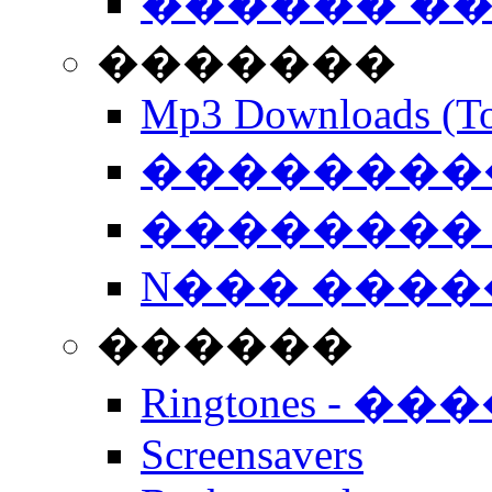
������ �
�������
Mp3 Downloads (To
�����������
�������� 
N��� �����
������
Ringtones - ��
Screensavers