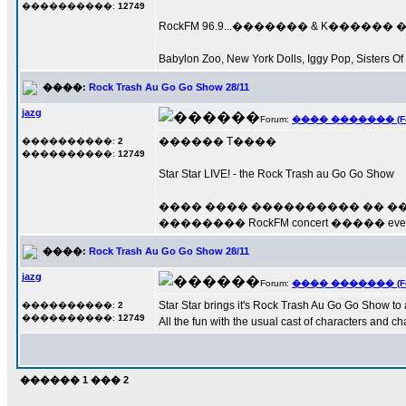
����������:
12749
RockFM 96.9...������� & K������ ���� 
Babylon Zoo, New York Dolls, Iggy Pop, Sisters Of .
����:
Rock Trash Au Go Go Show 28/11
jazg
Forum:
���� ������� (Fore
������ T����
����������:
2
����������:
12749
Star Star LIVE! - the Rock Trash au Go Go Show
���� ���� ���������� �� ����
�������� RockFM concert ����� event.
����:
Rock Trash Au Go Go Show 28/11
jazg
Forum:
���� ������� (Fore
Star Star brings it's Rock Trash Au Go Go Show to 
����������:
2
����������:
12749
All the fun with the usual cast of characters and cha
������
1
���
2