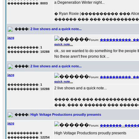
a Degeneration Winter night...
����������:
8003
� Ryan Roxie (���������� ��� Ali
������ ��� ��� ���������� ��� 
����:
2 live shows and a quick note...
jazg
Forum:
����������, �
quick note...
����������:
1
ok...so we wanted to do something for the people 
����������:
10288
No these aren't free promo tick ...
����:
2 live shows and a quick note...
jazg
Forum:
����������, �
quick note...
����������:
1
2 live shows and a quick note...
����������:
10288
���� ��� ��� ���������� �
���, ��� � ������ ��� �����
����:
High Voltage Productions proudly presents
jazg
Forum:
������� - ����
High Voltage Productions proudly presents
����������:
0
����������:
12254