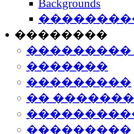
Backgrounds
���������
��������
���������
�������
���������
�� ������
���������
���������