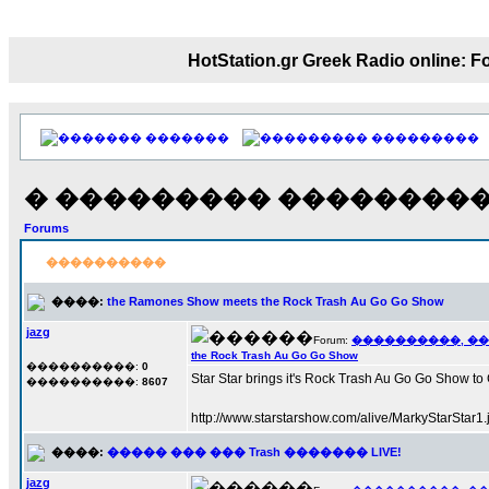
echo :
��� ��� �������! �� �� ���� 
��� ��� ������ '������'...
HotStation.gr Greek Radio onl
17:14
LavantiS :
Echo, ���� �� ������� �� ��
�������������� ��������!
����
������ �� �����.. "������" ��� ������
�������
���������
15:33
echo :
��������� ����, ��������� ���
� ��������� ���������
����� ��������� �� ����������
Forums
������! ��� ������ �� �����...
14:16
����������
LavantiS :
������� ���� ���� ������;
18:01
����:
the Ramones Show meets the Rock Trash Au Go Go Show
jazg
Forum:
����������, �
the Rock Trash Au Go Go Show
����������:
0
Star Star brings it's Rock Trash Au Go Go Show to
����������:
8607
http://www.starstarshow.com/alive/MarkyStarStar1.
����:
����� ��� ��� Trash ������� LIVE!
jazg