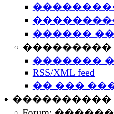
��������
��������
������ �
��������� 
������� 
RSS/XML feed
�� ��� ��
����������
Forum: �����