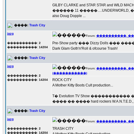
GILBY CLARKE and STAR STAR and WILD 
������ 11 �����.....UNDERWOR
also Doug Dopple ...
����:
Trash City
jazg
Forum:
����������, �
Pre-Show party ��� Dizzy Dolls ��
����������:
2
����������:
14204
Dark Glam Goth'n'Roll & ofcourse Trash!
����:
Trash City
jazg
Forum:
����������, �
(�����������)
����������:
2
ROCK CITY
����������:
14204
A Mother Kitty Boots Cult production...
T� Evolution TV Show ����������� ����
���� �� ���� hard rockers W.A.N.T.E.D.,
����:
Trash City
jazg
Forum:
����������, �
TRASH CITY
����������:
2
����������:
14204