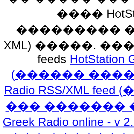
���� HotSt
��������� ��� 
XML) �����. �
feeds
HotStation 
(������ ���
Radio RSS/XML f
��� ������� 
Greek Radio online