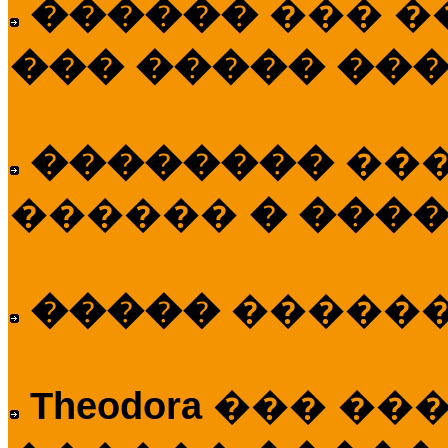
������
��� �
��� ����� ��
��������
��
������
� ����
�����
�����
Theodora
��� ��