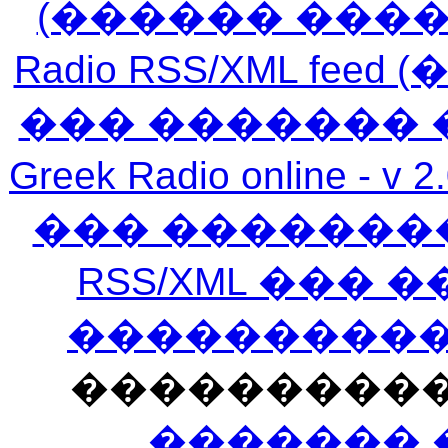
(������ ���
Radio RSS/XML f
��� ������� 
Greek Radio online
��� �������
RSS/XML ���
�����������
���������
������� 