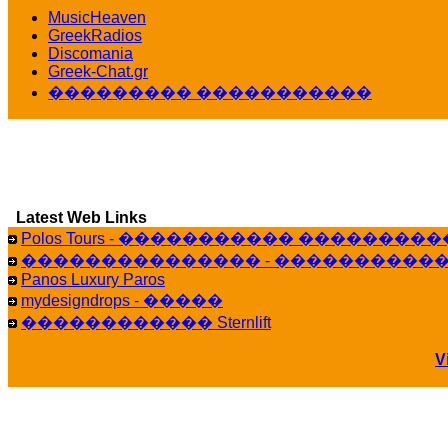
������� ��������� ���� ������ 
MusicHeaven
16:39
GreekRadios
veronica :
[
URL
] ���� ���;
Discomania
10:19
Greek-Chat.gr
��������� �����������
LavantiS :
���� ����� � ������� �����
16:11
veronica :
����� ��� 13 ������.. ��� �
14:45
LavantiS :
�������� ��� ���� ��������!
Bi
15:18
Latest Web Links
Galatea :
Efharist&oacute;
Polos Tours - ����������� ��������
03:56
��������������� - �����������
LavantiS :
that's great news! ����� �� ������!
Panos Luxury Paros
14:35
mydesigndrops - �����
Galatea :
�� ����� ���� ������ ��� ������
������������ Sternlift
21:35
veronica :
Kalo 3hmero paidia se olous!
V
21:59
LavantiS :
�������� - ������ ������ , 4
08:08
Dimitris_P :
fou fou 1 2