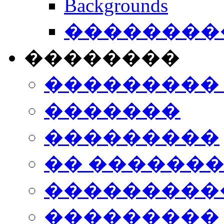
Backgrounds
���������
��������
���������
�������
���������
�� ������
���������
���������