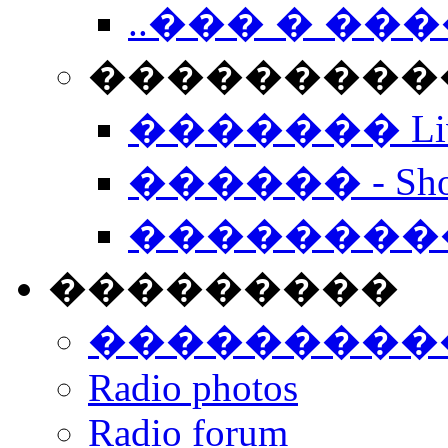
..��� � �
���������� -
������� Live
������ - Sho
��������
���������
���������
Radio photos
Radio forum