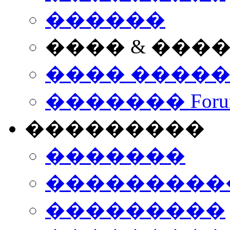
������
���� & ���
���� ����
������� Foru
���������
�������
����������
���������