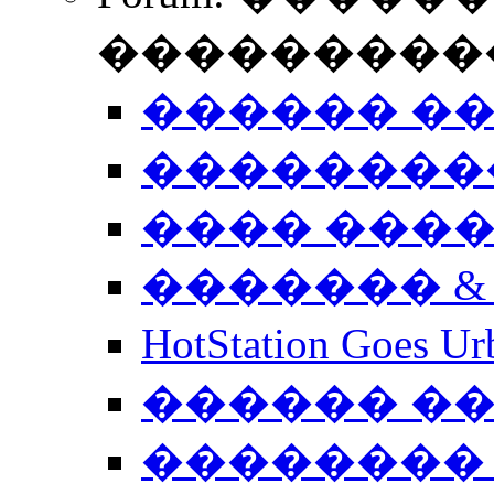
����������
������ �
��������
���� ���
������� &
HotStation Goe
������ �
�������� 