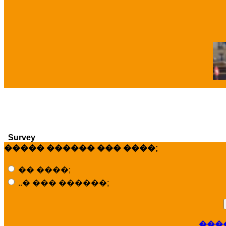
�
Survey
����� ������ ��� ����;
�� ����;
..� ��� ������;
���