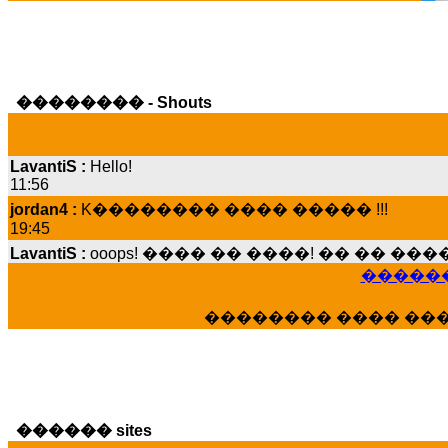
�������� - Shouts
LavantiS :
Hello!
11:56
jordan4 :
K�������� ���� ����� !!!
19:45
LavantiS :
ooops! ���� �� ����! �� �� �
���� ���; ���� ��� ��� �������� �
������
15:07
Dimitris_P :
���� ����� �������� ����
�������� ���� ��
21:20
LavantiS :
����� ���� ������� ��� ���
������� �����?" ..............���� �
�������...
16:40
������ sites
veronica :
E���� 2012 ��� ����� ��� ��