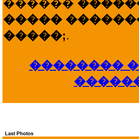
������
�����
����� �������
�����;
.
�������� �
�����
Last Photos