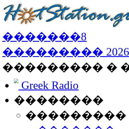
�������
8
���������
202
��������� �
Greek Radio
��������
���������