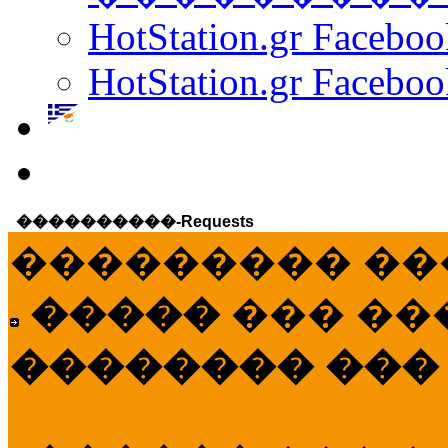
HotStation.gr Facebo
HotStation.gr Faceboo
����������-Requests
��������� ��
�����
��� ��
�������� ���