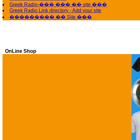
Greek Radio-��� ��� �� site ���
Greek Radio Link directory - Add your site
��������� �� Site ���
OnLine Shop
Ga