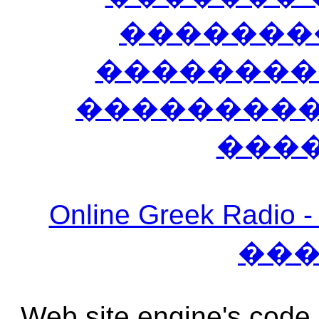
�������
��������
����������
���
Online Greek Ra
��
Web site engine's code