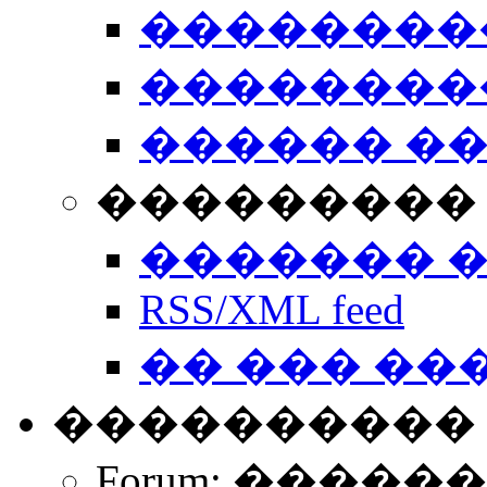
��������
��������
������ �
��������� 
������� 
RSS/XML feed
�� ��� ��
����������
Forum: �����