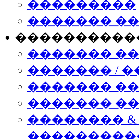
���������
������� �
����������
������� �
������� / �
������� �
������� ��� n
�������� &
���������