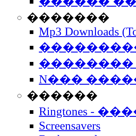
������ �
�������
Mp3 Downloads (To
�����������
�������� 
N��� �����
������
Ringtones - ��
Screensavers