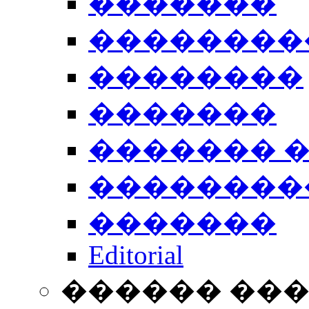
�������
��������
��������
�������
������� 
��������
�������
Editorial
������ ��