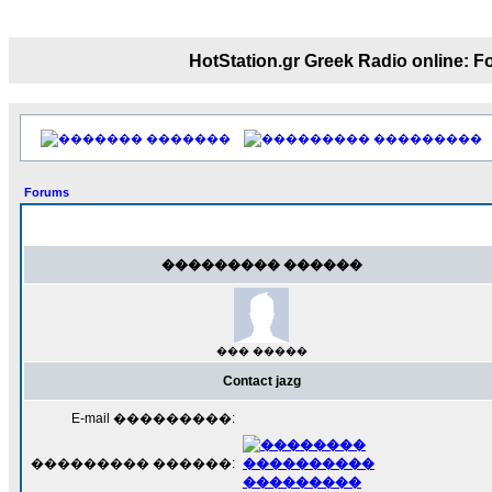
18:59
echo :
��� ��� �������! �� �� ���� 
��� ��� ������ '������'...
HotStation.gr Greek Radio onl
17:14
LavantiS :
Echo, ���� �� ������� �� ��
�������������� ��������!
����
�������
���������
������ �� �����.. "������" ��� ������
15:33
Forums
echo :
��������� ����, ��������� ���
����� ��������� �� ����������
������! ��� ������ �� �����...
��������� ������
14:16
LavantiS :
������� ���� ���� ������;
18:01
��� �����
Contact jazg
E-mail ���������:
��������� ������: