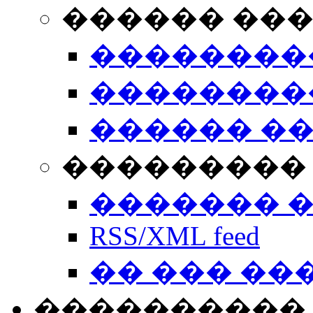
������ ��
��������
��������
������ �
��������� 
������� 
RSS/XML feed
�� ��� ��
����������