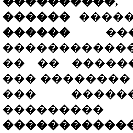
����������
������
�����
������
����
�����������
�� �� �����
��� ��������
��� ����
�����
�����������