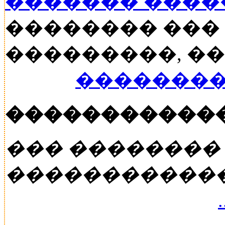
������� ���
�������� ���
���������, ���
��������
�����������
��� ��������
�����������