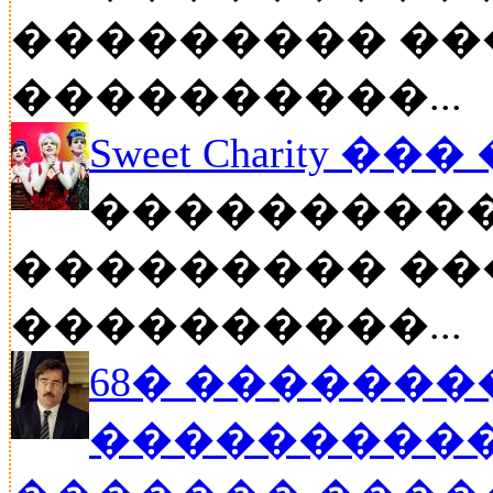
��������� ��
����������...
Sweet Charity ��
����������
��������� ��
����������...
68� �������
����������