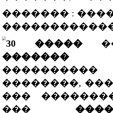
������� : ����
������������
30 �����
�
������� �
����������
��������, ��
��� �������
���
���