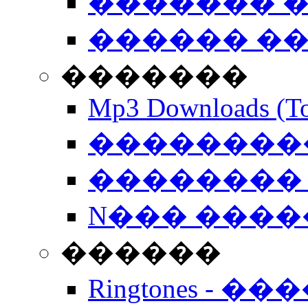
������� �
������ �
�������
Mp3 Downloads (To
�����������
�������� 
N��� �����
������
Ringtones - ��