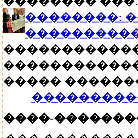
�������� ���..
��������: 
���������
�����������
������������
����� ������� �
���������
����-�������