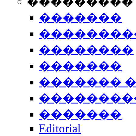
���������
�������
��������
��������
�������
������� 
��������
�������
Editorial