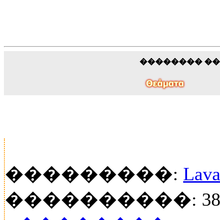
�������� �
���������:
Lava
����������: 38