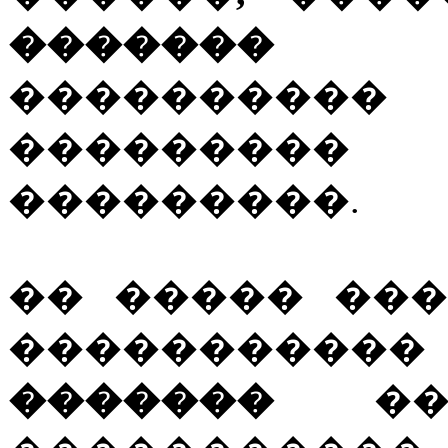
������� 
���������
��������
���������.
�� ����� ��
����������
�������
�� 