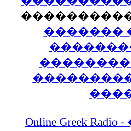
�����������
���������
������� 
�������
��������
����������
���
Online Greek Ra