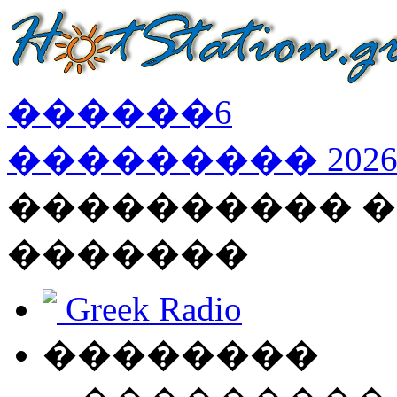
������
6
���������
202
���������� �
�������
Greek Radio
��������