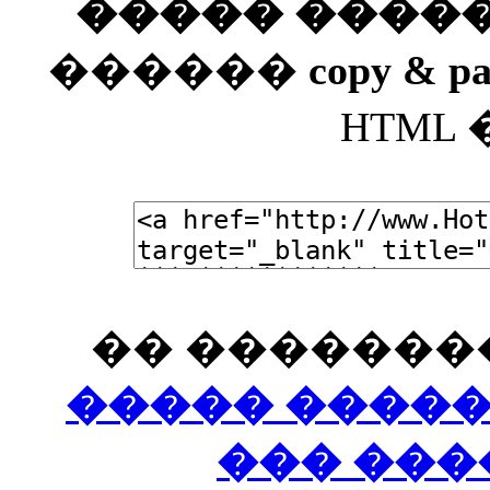
����� ����
������
copy & pa
HTML
�� �������
����� ����
��� ��