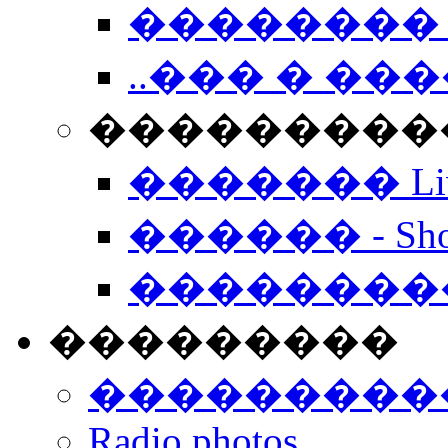
�������� 
..��� � �
���������� -
������� Live
������ - Sho
��������
���������
���������
Radio photos