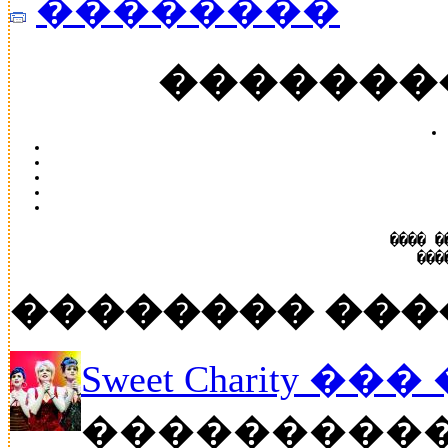
��������
�������
���� �
���
�������� ���
Sweet Charity ��
����������