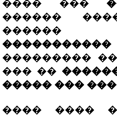
���� ���
�
������ ���
������ 
�����������
��������� �
��� ��
������
����� ��� ��
���� ���� 