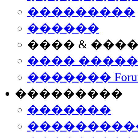
���������
������
���� & ���
���� ����
������� Foru
���������
�������
����������