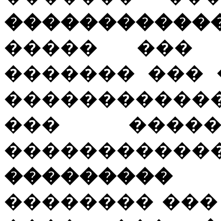
�����������
����� ��
������� ���
�����������
��� �����
�������
���������
�������� ���