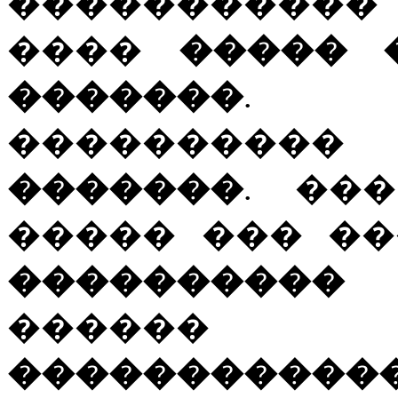
�����������
����
����� 
�������
. �
��������
�������
. ��
����� ��� ��
���������
����
�����������