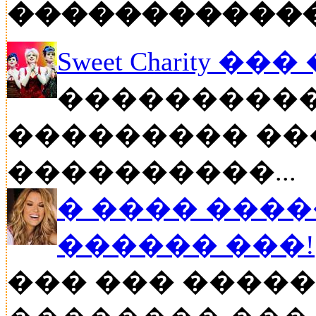
�����������
Sweet Charity ��
����������
��������� ��
����������...
� ���� ����
������ ���!
��� ��� �����