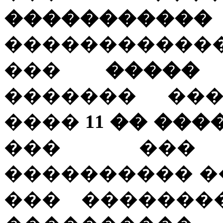
�����������
����������
���
�����
������� ���
����
11 �� ���
��� ��� 
���������� �
��� �������