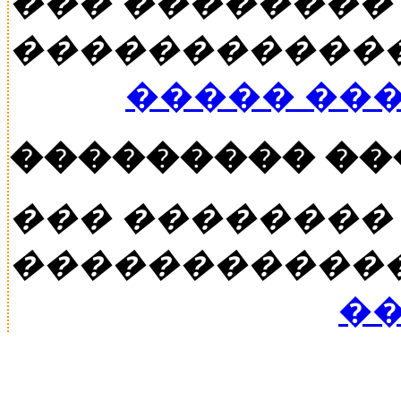
��� ��������
�����������
����� ��
��������� �
��� ��������
�����������
��