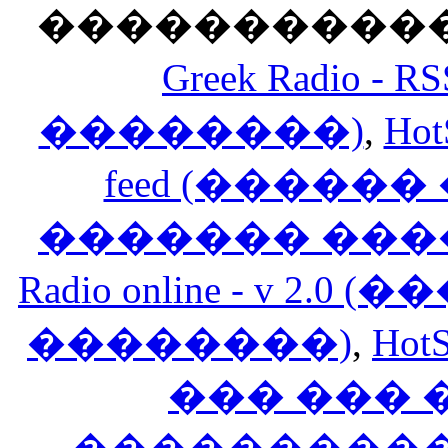
������������
Greek Radio 
��������)
,
Hot
feed (�����
������� ���
Radio online - v 
��������)
,
HotS
��� ���