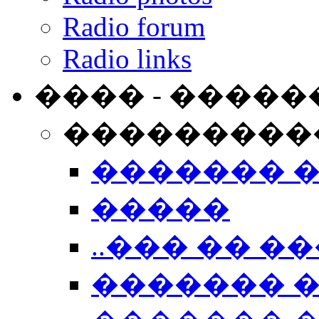
Radio forum
Radio links
���� - �����
���������
������� 
�����
..��� �� ��
������� 