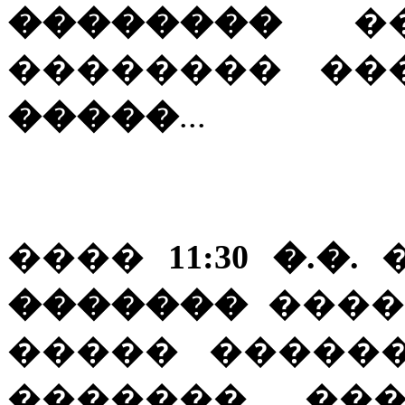
��������
��
�������� �
�����
...
����
11:30 �.�.
�
�������
����
����� ������
������� �