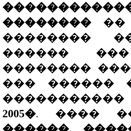
�����������
��������
�� 
�������� ��
������ ��
�������� ���
��� ������
����������
2005�
. ���� 
������, ���