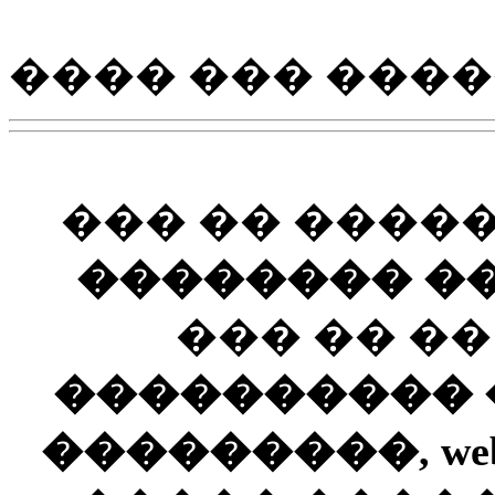
���� ��� ����
��� �� ����
�������� ��
��� �� �
���������� ��
���������, web