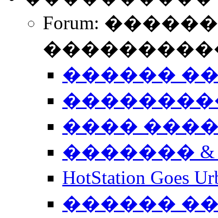
Forum: �����
����������
������ �
��������
���� ���
������� &
HotStation Goe
������ �