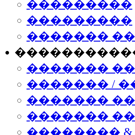
���������
���������
������� �
����������
������� �
������� / �
������� �
������� ��� n
�������� &