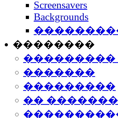
Screensavers
Backgrounds
���������
��������
���������
�������
���������
�� ������
���������