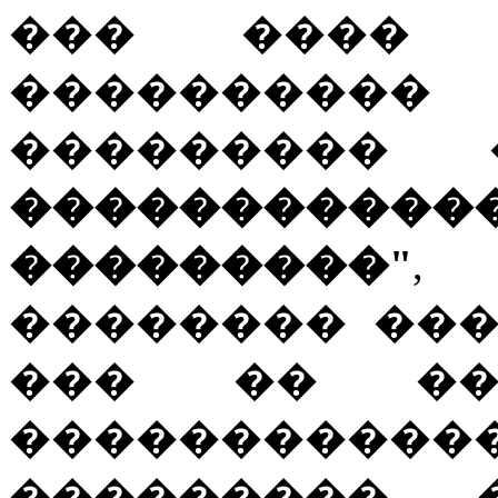
��� ���� 
���������� 
��������
���������
���������"
,
�������� ��
��� �� ��
���������
���������