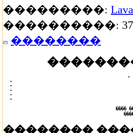
���������:
Lava
����������: 37
��������
�������
���� �
���
�������� ���