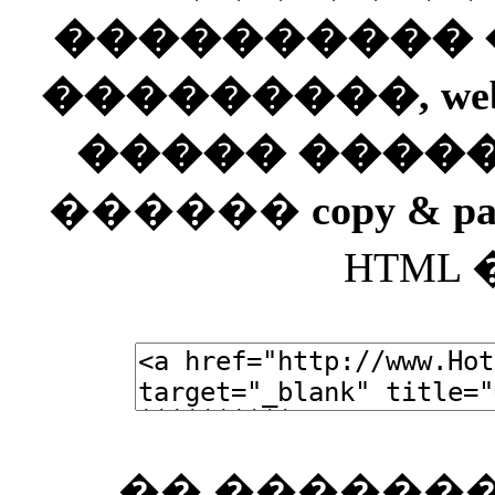
���������� ��
���������, web
����� ����
������
copy & pa
HTML
�� �������