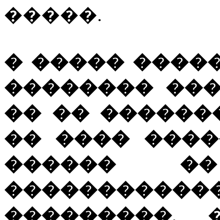
�����.
� ����� ����
�������� ���
�� �� ������
�� ���� ����
������ �
����������
���������
. 