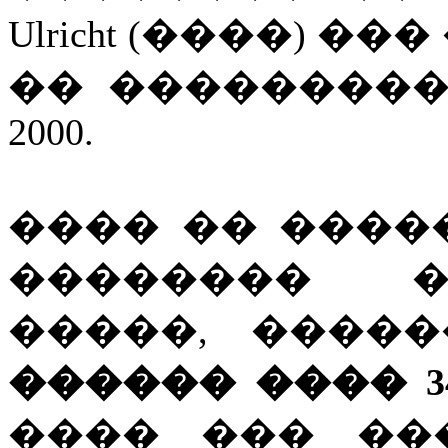
Ulricht (����) �
�� ���������
2000.
���� �� ����
�������� �
�����, ����
������ ���� 3
���� ��� ��