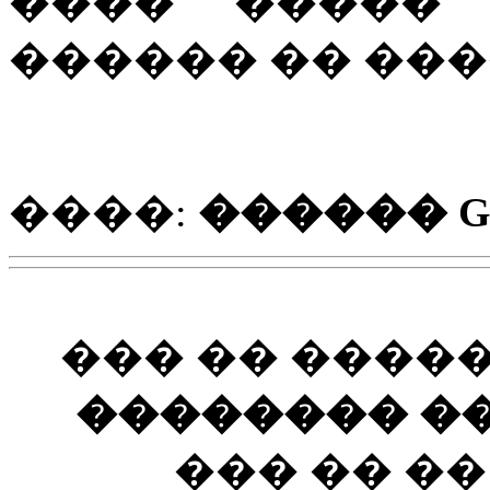
���� ����� 
������ �� ���
����:
������ Gui
��� �� ����
�������� ��
��� �� �