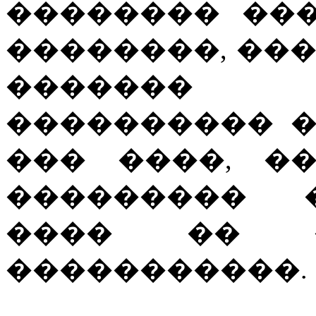
�������� ��
��������, ��
�������
���������� 
��� ����, �
��������� 
���� �� �
�����������.