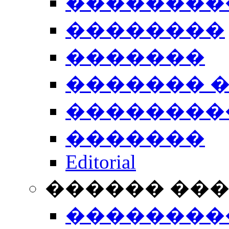
��������
��������
�������
������� 
��������
�������
Editorial
������ ��
��������