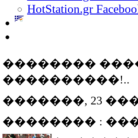
HotStation.gr Faceboo
�������� ���
����������!..
�������, 23 ��� 20
�������� : ��