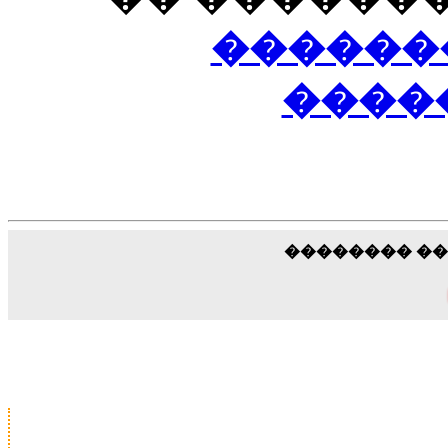
������
�����
�������� �