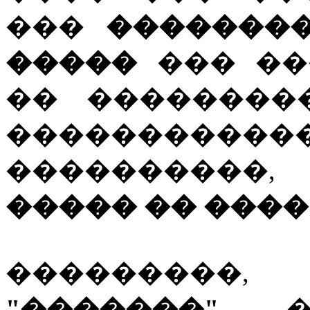
���
��������
�����
��� ��
�� ��������
����������
����������,
����� �� ����
���������,
"�������"
��