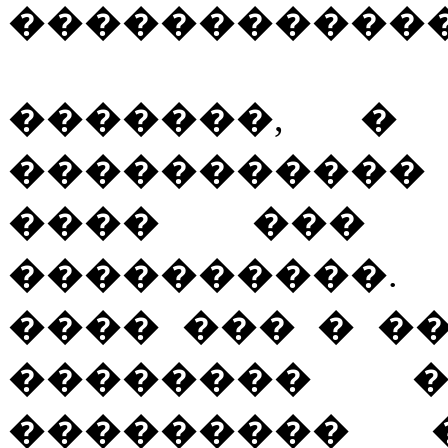
������������
�������, �
����������
���� ��� 
����������.
���� ��� � �
�������� �
��������� 