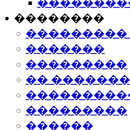
���������
��������
���������
�������
���������
�� ������
���������
���������
������