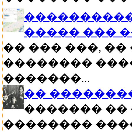
����������
����� ��� 
�� ��� ���, �
�������� ���
�������...
�� �������
������� �� 
�������� ���