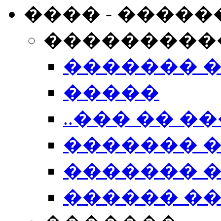
���� - �����
���������
������� 
�����
..��� �� ��
������� 
������� �
������ �