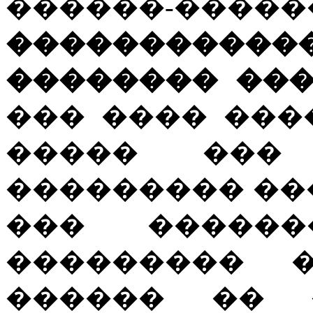
������-�����
��������
�������� ��
��� ���� ���
����� ���
��������� ��
��� ������
��������� 
������ �� 