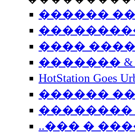
������ �
��������
���� ���
������� &
HotStation Goe
������ �
�������� 
..��� � �