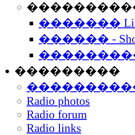
���������� -
������� Live
������ - Sho
��������
���������
���������
Radio photos
Radio forum
Radio links