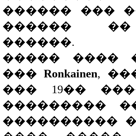
������ ��� 
������ ��
������.
����� ���� 
���
Ronkainen
, �
��� 19�� ��
��������� �
���������� �