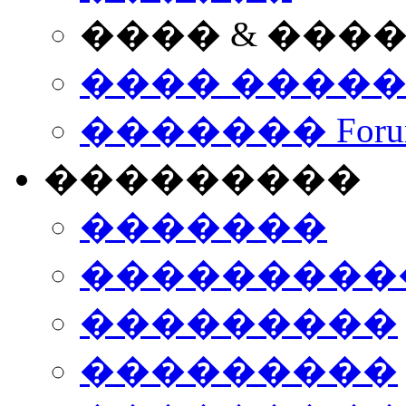
���� & ���
���� ����
������� Foru
���������
�������
����������
���������
���������