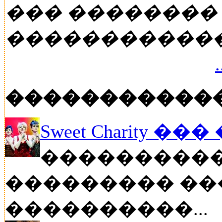
��� ��������
�����������
�����������
Sweet Charity ��
����������
��������� ��
����������...