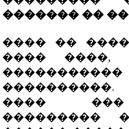
������� �� �
���� �� ���
���� ����, 
�������
����������.
���� ���
��������� �