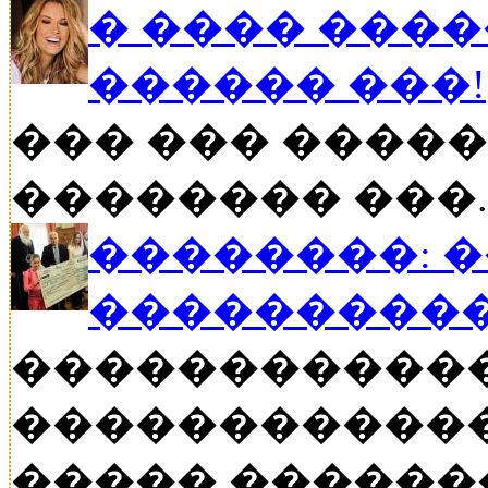
� ���� ����
������ ���!
��� ��� �����
�������� ���..
��������: 
���������
�����������
������������
����� ������� �