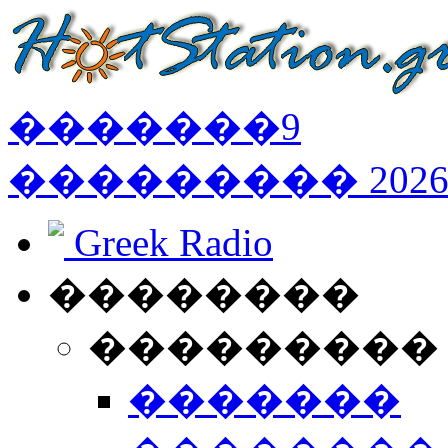
�������
9
���������
202
Greek Radio
��������
���������
�������