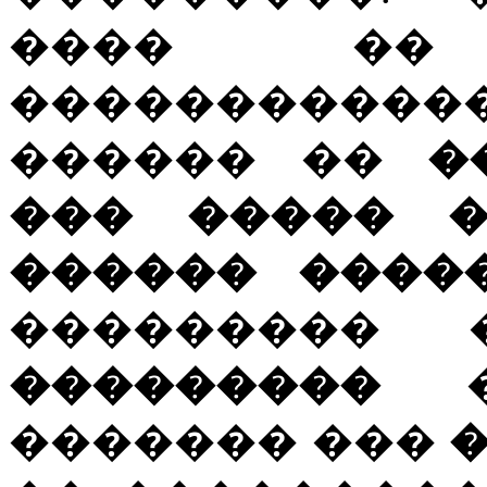
���� ��
���������
������ ��
�
��� ����� �
������ ����
���������
���������
�
������� ���