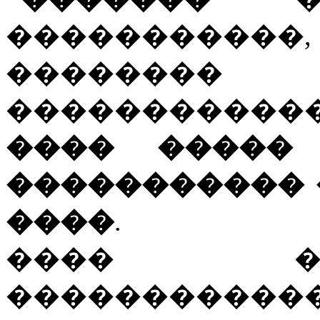
�����������
��������
�����������
���� �����
����������� 
����
.
���� �
��������