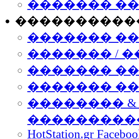
������� �
����������
������� �
������� / �
������� �
������� ��� n
�������� &
���������
HotStation.gr Facebo