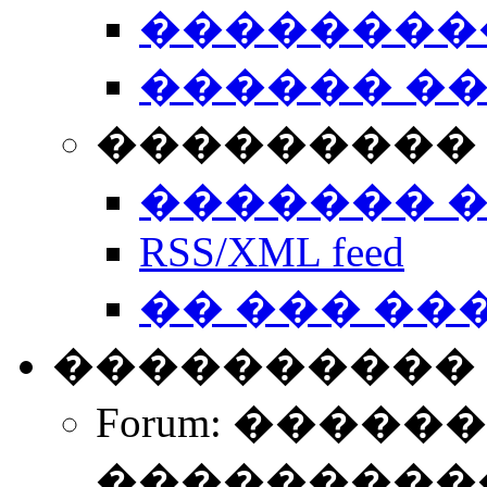
��������
������ �
��������� 
������� 
RSS/XML feed
�� ��� ��
����������
Forum: �����
����������