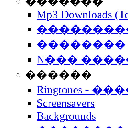
�������
Mp3 Downloads (To
�����������
�������� 
N��� �����
������
Ringtones - ��
Screensavers
Backgrounds