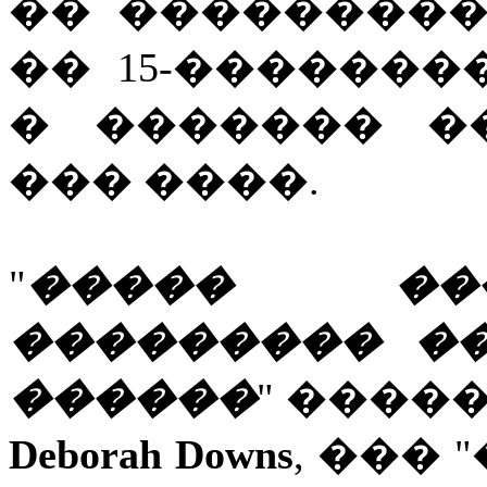
�� ��������
�� 15-������
� ������� �
��� ����.
"
����� ��
��������� �
������
" ����
Deborah Downs
, ���