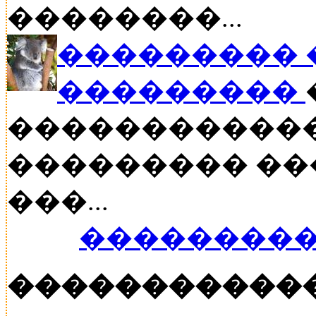
��������...
��������� �
���������
������������
��������� ���
���...
���������
�����������