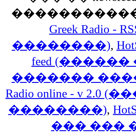
������������
Greek Radio 
��������)
,
Hot
feed (�����
������� ���
Radio online - v 
��������)
,
HotS
��� ���