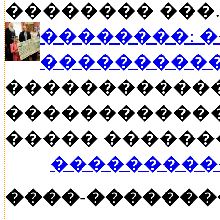
�������� ���..
��������: 
���������
�����������
������������
����� ������� �
���������
����-�������