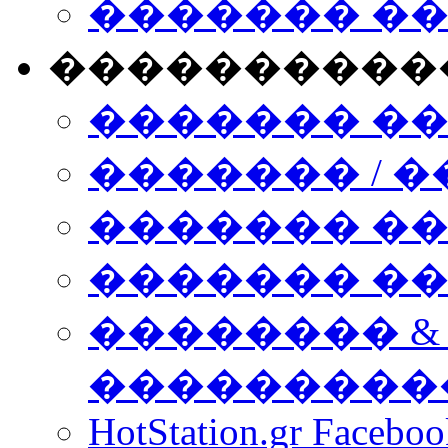
������� �
����������
������� �
������� / �
������� �
������� ��� n
�������� &
���������
HotStation.gr Facebo