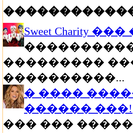
�����������
Sweet Charity ��
����������
��������� ��
����������...
� ���� ����
������ ���!
��� ��� �����