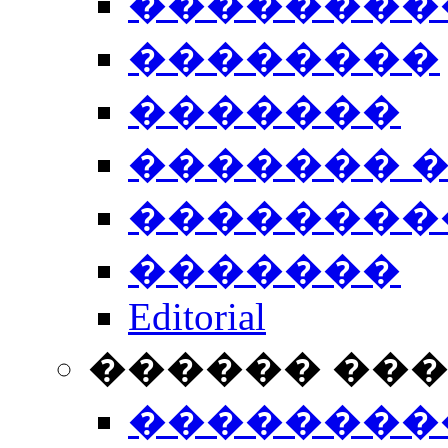
��������
��������
�������
������� 
��������
�������
Editorial
������ ��
��������