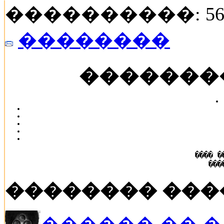
����������: 56
��������
�������
���� �
���
�������� ���