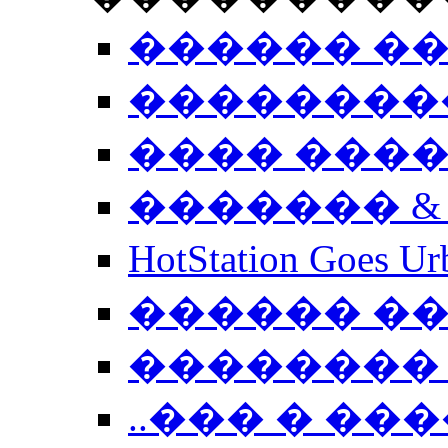
������ �
��������
���� ���
������� &
HotStation Goe
������ �
�������� 
..��� � �