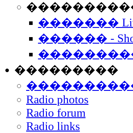
���������� -
������� Live
������ - Sho
��������
���������
���������
Radio photos
Radio forum
Radio links