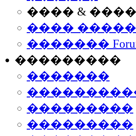
���� & ���
���� ����
������� Foru
���������
�������
����������
���������
���������