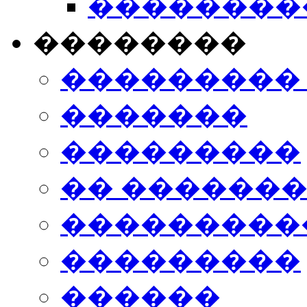
���������
��������
���������
�������
���������
�� ������
���������
���������
������