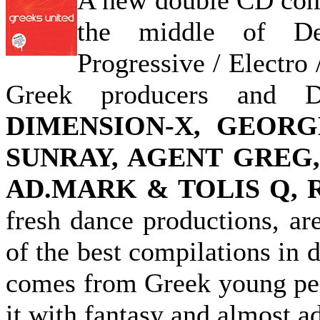
A new double CD comp
the middle of De
Progressive / Electro
Greek producers and D
DIMENSION-X, GEORG
SUNRAY, AGENT GREG, 
AD.MARK & TOLIS Q,
fresh dance productions, ar
of the best compilations in 
comes from Greek young peo
it with fantasy and almost ad