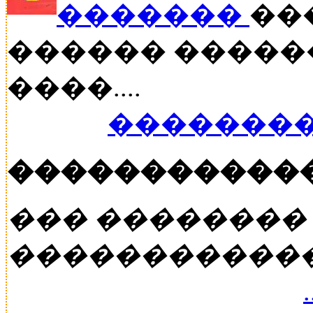
�������
���
������ �����
����....
��������
�����������
��� ��������
�����������