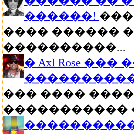
������ �� � P
������!
���
���� ������ �
����������...
� Axl Rose ��
�����������
��� ���� �����
����������� ��
����������