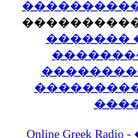
�����������
���������
������� 
�������
��������
����������
���
Online Greek Ra