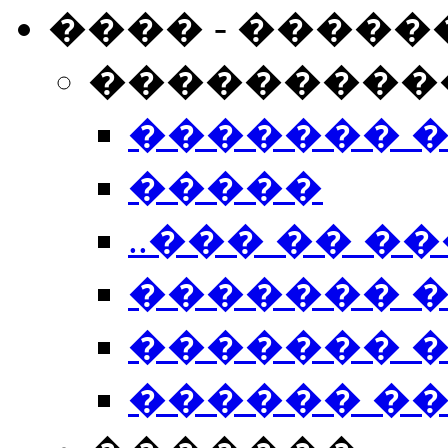
���� - �����
���������
������� 
�����
..��� �� ��
������� 
������� �
������ �