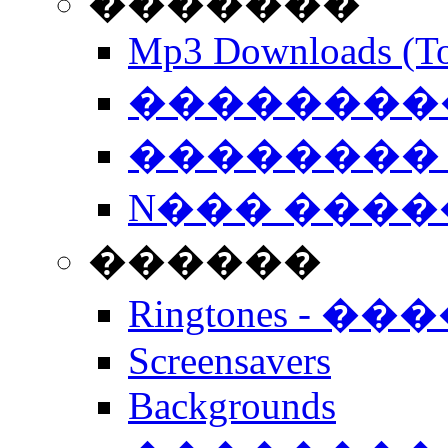
�������
Mp3 Downloads (To
�����������
�������� 
N��� �����
������
Ringtones - ��
Screensavers
Backgrounds