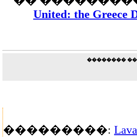
�� ���������
United: the Greece D
�������� �
���������:
Lava