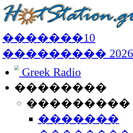
�������
10
���������
202
Greek Radio
��������
���������
�������