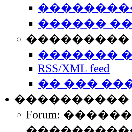
��������
������ �
��������� 
������� 
RSS/XML feed
�� ��� ��
����������
Forum: �����
����������