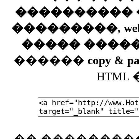
���������� ��
���������, web
����� ����
������
copy & pa
HTML