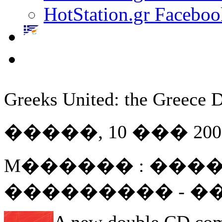
HotStation.gr Faceboo
Greeks United: the Greece D
�����, 10 ��� 2006 
M������ : ����
��������� - 