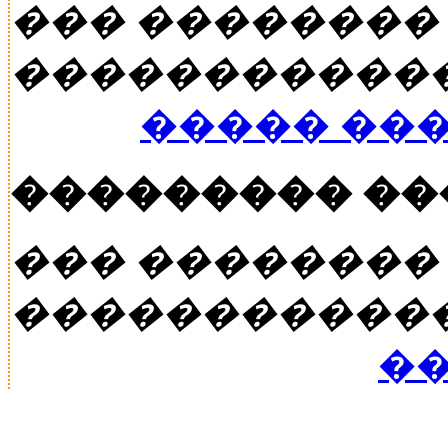
��� ��������
�����������
����� ��
��������� �
��� ��������
�����������
��