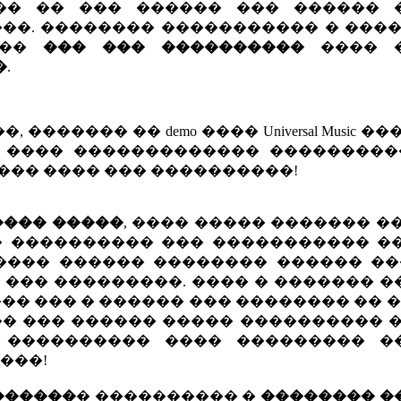
�� �� ��� ������ ��� ������ 
o ���. �������� ����������� � ���
���
��� ��� ����������
���� �
�
.
����� �� demo ���� Universal Music ��
� ���� ������������� ���������
��� ���� ��� ����������!
���� �����
, ���� ����� ������� �
���������� ��� ����������� ��� s
���� ������ �������� ������ ��
 ��� ���������. ���� � ������� 
��� ��� � ������ ��� �������� �� �
�� ��� ������ ����� ���������� 
 ���������� ���� ��������� �
���!
 ������
� ���������� �
�������� �