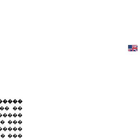
�����
�� ��
������
�� ���
�����
�� ���