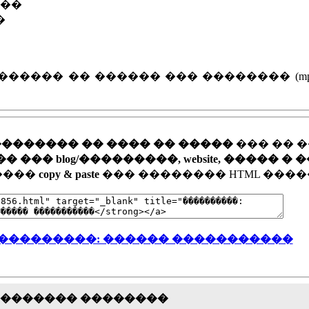
���
�
����� �� ������ ��� �������� (mp
�������� �� ���� �� �����
��� �� 
�� blog/���������, website, ����� � 
�����
copy & paste
��� �������� HTML ����
���������: ������ �����������
�������� ��������