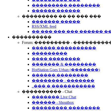
��������� ��������
������ ������
��������� �� �� ��� ���
������� �����
RSS/XML feed
�� ��� ��� ��� ������ �
����������
Forum: ��������� - ���������
������ ����������
���������
���� ��������
������� & ��������
HotStation Goes Urban (�������)
������ ��������
�������� - �������
..��� � �����������
���������� - Chat
������� Live Chat
������ - Shoutbox
��������� ��������