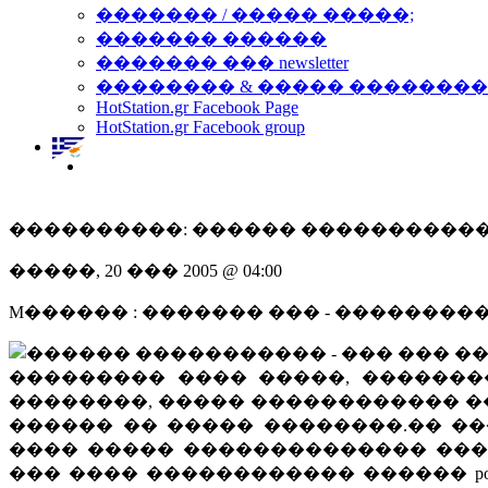
������� / ����� �����;
������� ������
������� ��� newsletter
�������� & ����� �������
HotStation.gr Facebook Page
HotStation.gr Facebook group
����������: ������ ����������
�����, 20 ��� 2005 @ 04:00
M������ : ������� ��� - ��������
��������� ���� �����, �������
��������, ����� ������������ �
������ �� ����� ��������.�� ���
���� ����� �������������� ���
��� ���� ������������ ������ pop