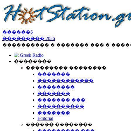
������
6
���������
2026
���������� � ������� ��� � ���
Greek Radio
��������
��������� ��������
�������
������������
��������
�������
������� ���
����������
�������
Editorial
������ ��������
��������� ���