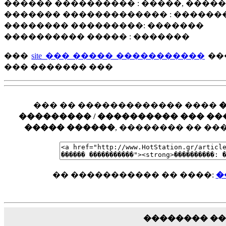
������ ���������� : �����, ����
������� ������������� : ������
�������� ���������: �������
���������� ����� : �������
���
site ��� ����� �����������
���
��� ������� ���
��� �� ������������� ����
��������� / ���������� ��� ���� �
����� ������
, �������� �� �
�� ����������� �� ����:
�
�������� �