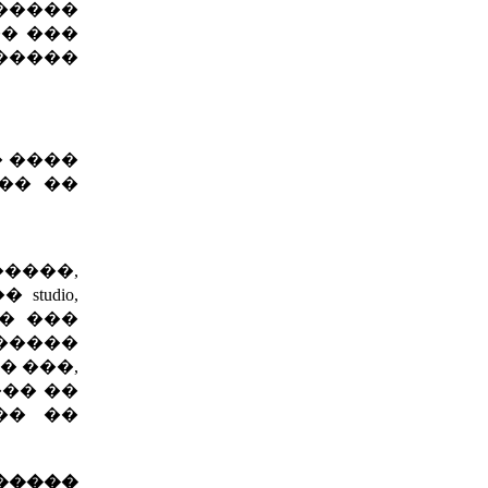
�����
�� ���
����
� ����
�� ��
�����,
tudio,
� ���
������
� ���,
��� ��
�� ��
�����