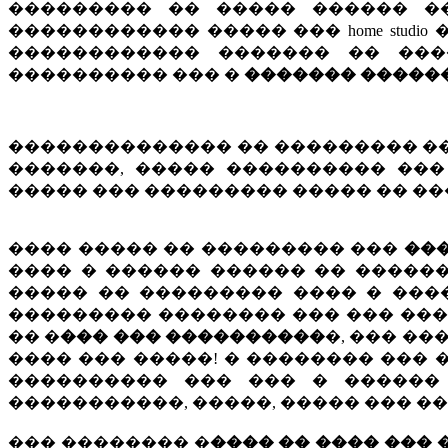
��������� �� ����� ������ �
������������ ����� ��� home studi
������������ ������� �� ��
���������� ��� �
������� �����
�������������� �� ��������� ���, ��
�������, ����� ���������� ��
����� ��� ��������� ����� �� ��
���� ����� �� ��������� ���
��
���� � ������ ������ �� ������ 
����� �� ��������� ���� � ���
��������� �������� ��� ��� ���
�� �
��� ��� ����������
�, ��� ��
���� ��� �����! � �������� ��� 
���������� ��� ��� � ������
�����������, �����, ����� ��� ��
��� �������� �
���� �� ���� ���