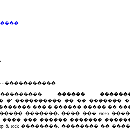
�����
�
� - �����������
�
������ ������
� �' ���������� �� �� ������� �
������� ��� � ������ ����� �� �
���� �������, ���� ��� video ���
 ���� ��� ������ ������� �����
 & rock ��������. �������� �� ���