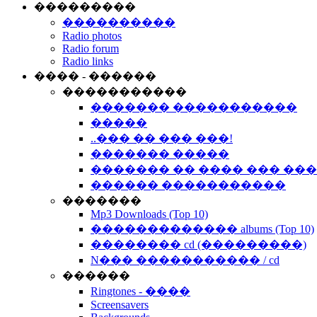
���������
����������
Radio photos
Radio forum
Radio links
���� - ������
�����������
������� �����������
�����
..��� �� ��� ���!
������� �����
������� �� ���� ��� ��
������ �����������
�������
Mp3 Downloads (Top 10)
������������� albums (Top 10)
�������� cd (���������)
N��� ����������� / cd
������
Ringtones - ����
Screensavers