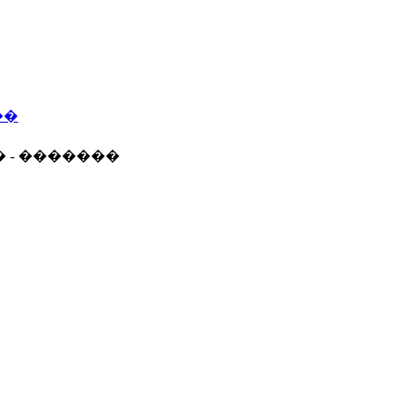
��
� - �������