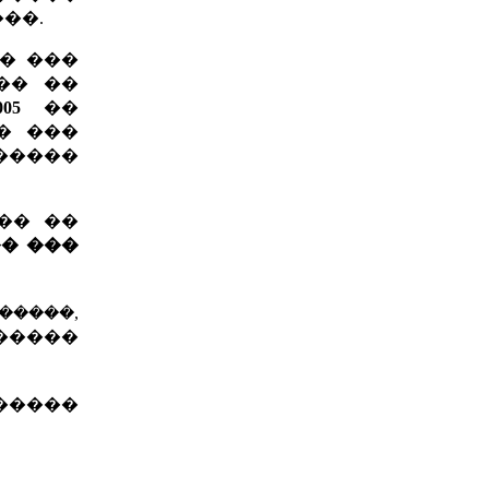
��.
� ���
�� ��
05
��
� ���
����
�� ��
� ���
�����,
 �����
������