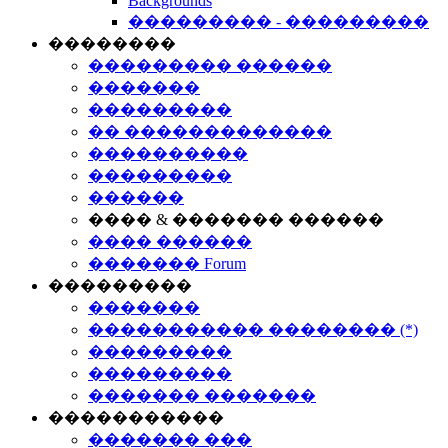
Backgrounds
��������� - ���������
��������
��������� ������
�������
���������
�� �������������
����������
���������
������
���� & ������� ������
���� ������
������� Forum
���������
�������
����������� �������� (*)
���������
���������
������� �������
�����������
������� ���