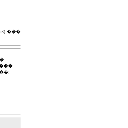
3) ���
��
����
��: