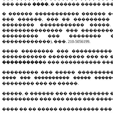
��� ����
����
, � ������ ����� �
� ������ ����������� ������ �
��� ������, ��� �� ���������
�������� ����������� �����
��������������� ��� ��������
��������� ��� �������� �
������������), ���. 210-5056199.
���� �������� ��� ����������
����������� ��������� ��� �� 
����������
� ��� ���������� ��� ��� 
��������� ��� ����� ��������� ��
���� ��� ���������� ����� ������
�������� ��� �� �����.
�����, � ������ ��� ����������
��������� ��� ��� ���� ��� ����
���� �� �� ����� ���������� ���