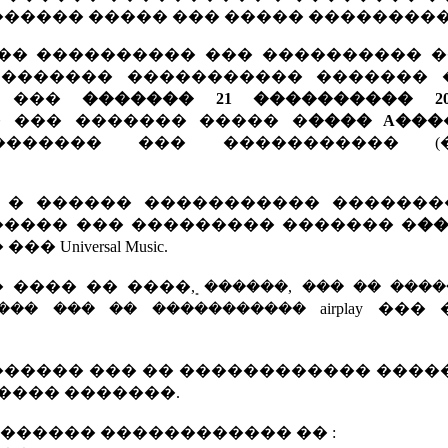
������� ����� ��� ����� ���������
�� ���������� ��� ���������� �
 ������� ����������� ������� 
. ���
������� 21 ���������� 20
 ��� ������� ����� �
���� A���
������ ��� ����������� (�
 � ������ ����������� �������
����� ��� ��������� ������� �
��
Universal Music.
�� �� ����ܻ, ������, ��� �� ����
�� ��� �� ����������� airplay ���
 ������ ��� �� ������������ ���
���� �������.
 ������ ������������ �� :