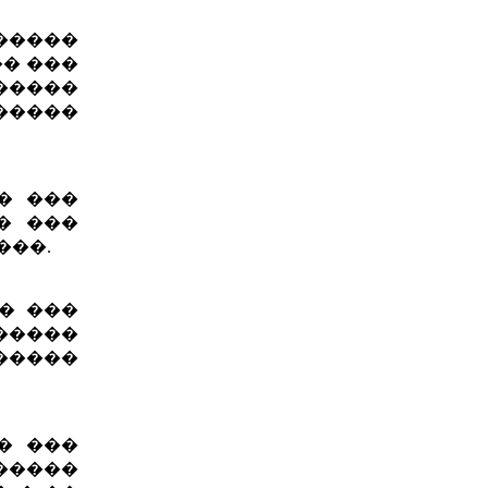
�����
� ���
�����
�����
� ���
� ���
���.
�� ���
������
�����
� ���
�����