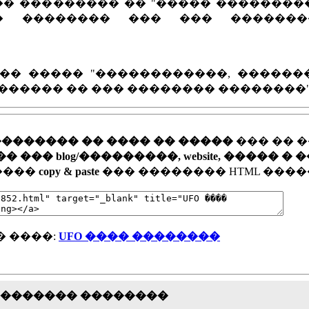
� ��������� �� "����� ���������
�� �������� ��� ��� ������
�� ����� "������������, ������
������ �� ��� �������� ��������"
�������� �� ���� �� �����
��� �� 
�� blog/���������, website, ����� � 
�����
copy & paste
��� �������� HTML ����
� ����:
UFO ���� ��������
�������� ��������