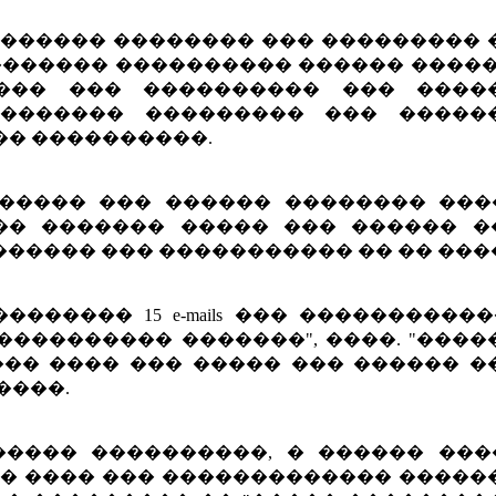
 ������ �������� ��� ��������� 
������� ���������� ������ �����
��� ��� ���������� ��� ����
������� ��������� ��� �����
�� ����������.
������ ��� ������ �������� ���
 ��� ������� ����� ��� ������ �
������ ��� ����������� �� �� ���
������ 15 e-mails ��� ����������
���������� �������", ����. "���
��� ���� ��� ����� ��� ������ �
����.
����� ����������, � ������ ���
�� ���� ��� ������������� �����