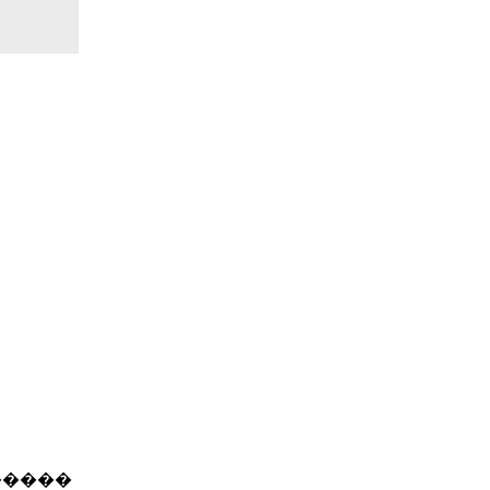
�����