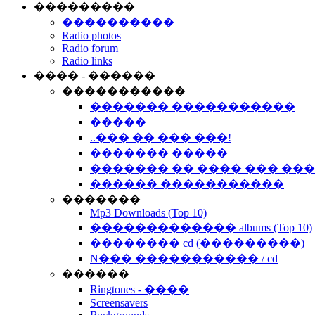
���������
����������
Radio photos
Radio forum
Radio links
���� - ������
�����������
������� �����������
�����
..��� �� ��� ���!
������� �����
������� �� ���� ��� ��
������ �����������
�������
Mp3 Downloads (Top 10)
������������� albums (Top 10)
�������� cd (���������)
N��� ����������� / cd
������
Ringtones - ����
Screensavers