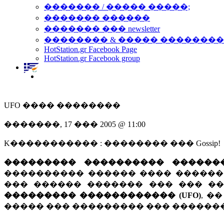
������� / ����� �����;
������� ������
������� ��� newsletter
�������� & ����� �������
HotStation.gr Facebook Page
HotStation.gr Facebook group
UFO ���� ��������
�������, 17 ��� 2005 @ 11:00
K����������� : �������� ��� Gossip!
��������� ���������� ������
���������� ������ ���� �����
��� ������ ������� ��� ��� �
��������� ������������ (UFO)
, �
����� ��� ��������� ��� ������