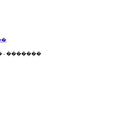
��
� - �������