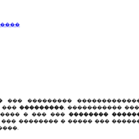
�����
�
��� ��������� ������������
� ���
���������
, ����������� ��
����� � ��� ���
�������� �����
� ��� �������� � ����� ��� ����
����.