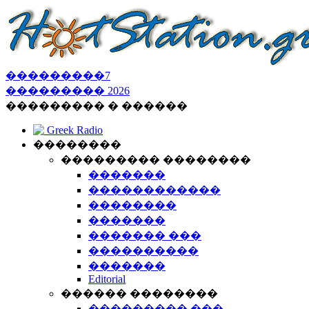
���������
7
���������
2026
��������� � ������
Greek Radio
��������
��������� ��������
�������
������������
��������
�������
������� ���
����������
�������
Editorial
������ ��������
��������� ���