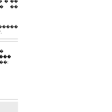
 � ��
�� ��
�����
.
��
����
��: