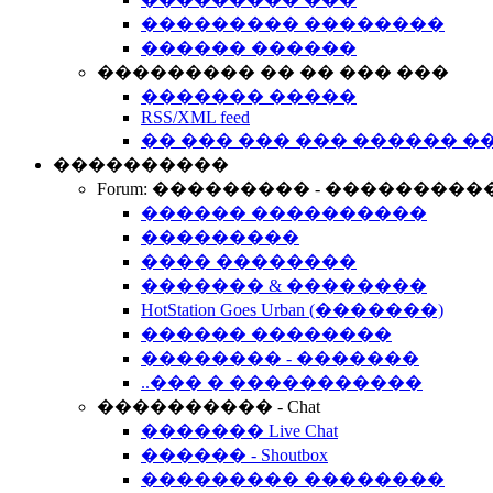
��������� ��������
������ ������
��������� �� �� ��� ���
������� �����
RSS/XML feed
�� ��� ��� ��� ������ �
����������
Forum: ��������� - ���������
������ ����������
���������
���� ��������
������� & ��������
HotStation Goes Urban (�������)
������ ��������
�������� - �������
..��� � �����������
���������� - Chat
������� Live Chat
������ - Shoutbox
��������� ��������