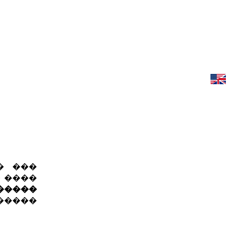
� ���
� ����
�����
������