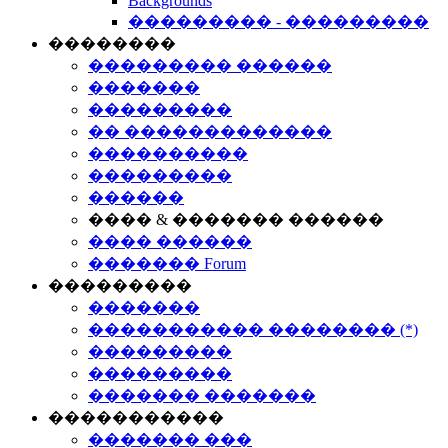
Backgrounds
��������� - ���������
��������
��������� ������
�������
���������
�� �������������
����������
���������
������
���� & ������� ������
���� ������
������� Forum
���������
�������
����������� �������� (*)
���������
���������
������� �������
�����������
������� ���