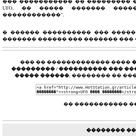
��� ����������� �� ��������� �
UFO, �� ����� ������� ���
������������".
� ������ ���������� ��� �����
������� ������ ��� ������� ��� 
��� �� ������������� ����
��������� / ���������� ��� ���� �
����� ������
, �������� �� �
�� ����������� �
�������� �