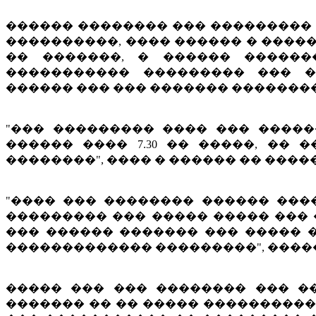
������ �������� ��� ���������
����������, ���� ������ � ����
�� �������, � ������ ������
����������� ��������� ��� �
������ ��� ��� ������� �������
"��� ��������� ���� ��� ����
������ ���� 7.30 �� �����, ��
��������", ���� � ������ �� ����
"���� ��� �������� ������ �����
��������� ��� ����� ����� ��� 
��� ������ ������� ��� ����� 
������������� ���������", ����
����� ��� ��� �������� ��� �
������� �� �� ����� ���������