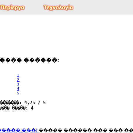
���� ������:
1
2
3
4
5
��������: 4,75 / 5
���� �����: 4
����� ���!
����� ������ ��� ��� �