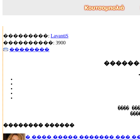
���������:
LavantiS
����������: 3900
��������
������
���� ��
���
�������� ������
� ���� ����� ������� ��� �