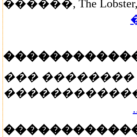
������, The Lobst
�����������
��� ��������
�����������
�����������