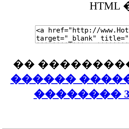
HTML
�� ���������
������ ����
�������� 3