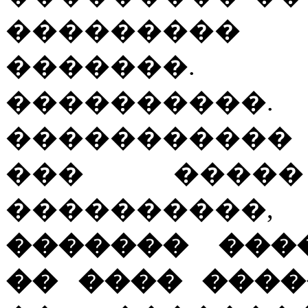
���������
�������.
�������
�����������
��� ����
����������,
������� ���
�� ���� ����