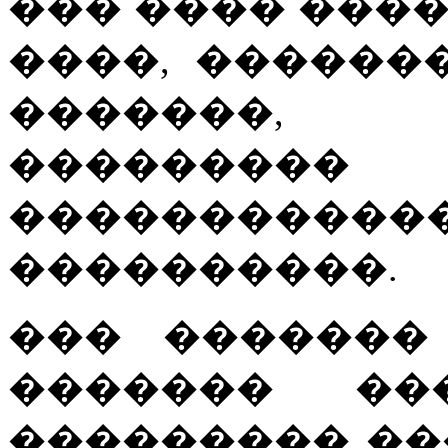
��� ���� ���
����, ������
�������, 
��������
�����������
����������.
��� �������
������� ��
��������� ��