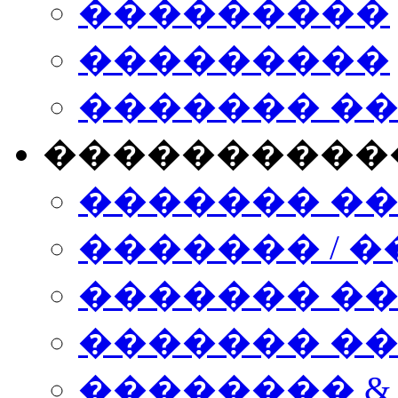
���������
���������
������� �
����������
������� �
������� / �
������� �
������� ��� n
�������� &