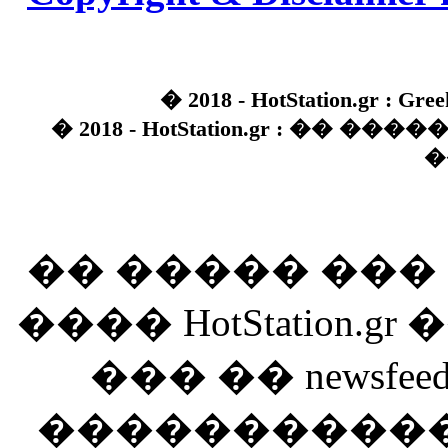
� 2018 - HotStation.gr : Gree
� 2018 - HotStation.gr : �� 
�
�� ����� ��
���� HotStation
��� �� newsfeed
������������