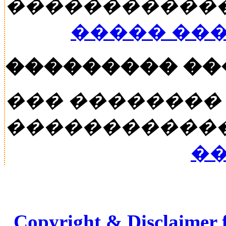
�����������
����� ��
��������� �
��� ��������
�����������
��
Copyright & Disclaimer 