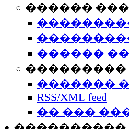
������ ��
��������
��������
������ �
��������� 
������� 
RSS/XML feed
�� ��� ��
����������