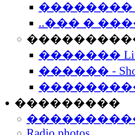
�������� 
..��� � �
���������� -
������� Live
������ - Sho
��������
���������
���������
Radio photos