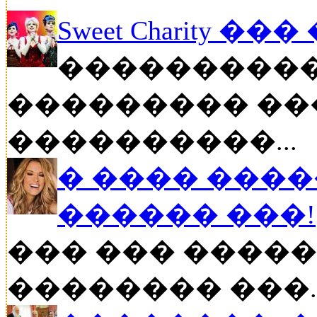
Sweet Charity ��
����������
��������� ��
����������...
� ���� ����
������ ���!
��� ��� �����
�������� ���..