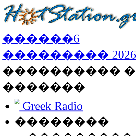
������
6
���������
202
���������� �
�������
Greek Radio
��������