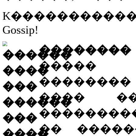
K����������� 
Gossip!
�������
����� 
��������
���� �
��������
�� �����