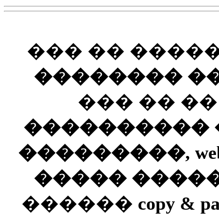
��� �� ����
�������� ��
��� �� �
���������� ��
���������, web
����� ����
������
copy & pa