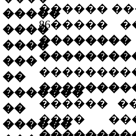
������ ��
86����� 
�������
��������
������
��������
������ �
���� �
��������