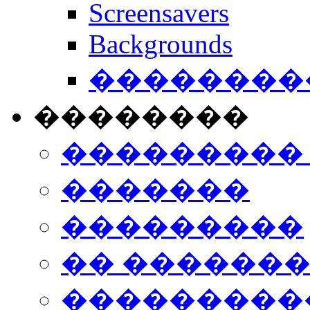
Screensavers
Backgrounds
���������
��������
���������
�������
���������
�� ������
���������