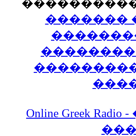
���������
������� 
�������
��������
����������
���
Online Greek Ra
��