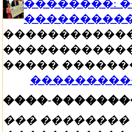
��������: 
���������
�����������
������������
����� ������� �
���������
����-�������
��� ��������