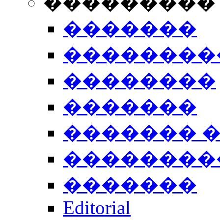
���������
�������
��������
��������
�������
������� 
��������
�������
Editorial