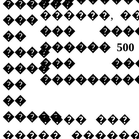
������, �
��� ���
������ 50
��� ��
��������
���� ��� 
����� �����