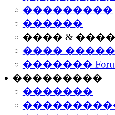
���������
������
���� & ���
���� ����
������� Foru
���������
�������
����������