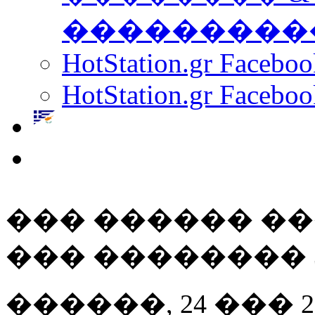
���������
HotStation.gr Facebo
HotStation.gr Faceboo
��� ������ �
��� �������� 
������, 24 ��� 200