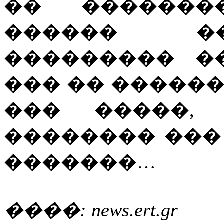
�� �������
������ �
��������� �
��� �� �����
��� �����,
�������� ���
�������…
����: news.ert.gr