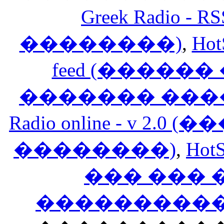
Greek Radio 
��������)
,
Hot
feed (�����
������� ���
Radio online - v 
��������)
,
HotS
��� ���
�����������