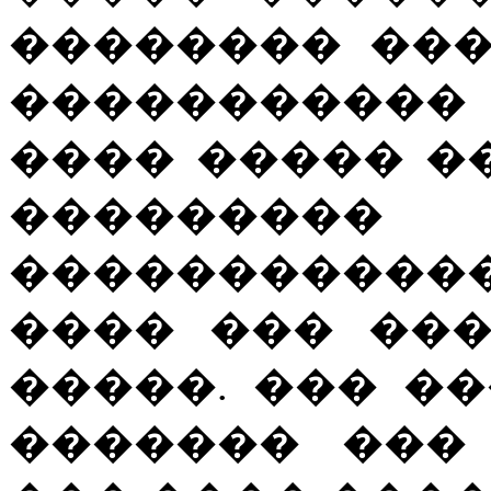
�������� ���
�����������
���� ����� �
���������
����������
���� ��� ��
�����. ��� �
������� ���