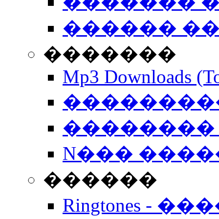
������� �
������ �
�������
Mp3 Downloads (To
�����������
�������� 
N��� �����
������
Ringtones - ��