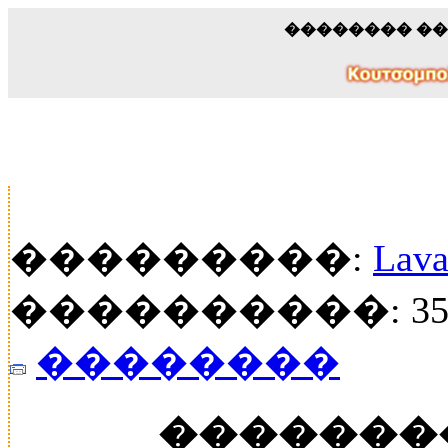
�������� �
���������:
Lava
����������: 35
��������
�������