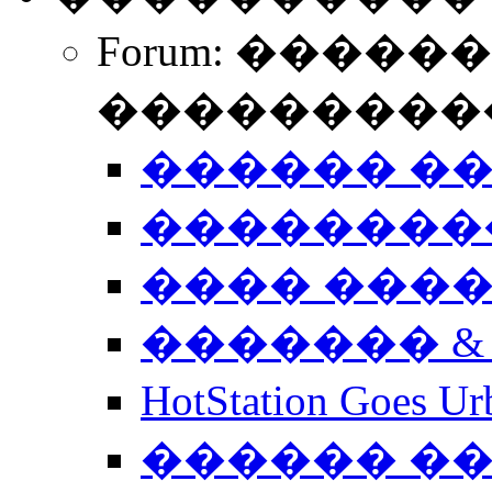
Forum: �����
����������
������ �
��������
���� ���
������� &
HotStation Goe
������ �