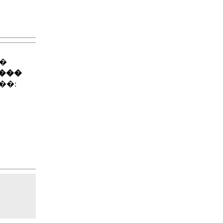
��
����
��: