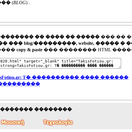
���
(
BLOG
) .
�������� �� ���� �� �����
��� �� 
�� blog/���������, website, ����� � 
�����
copy & paste
��� �������� HTML ����
kisFotiou.gr: T� ���������� ���� ������
���������
�������� ��������