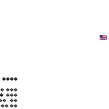
�
����
�� ���
�
���
�� ��
��� ��