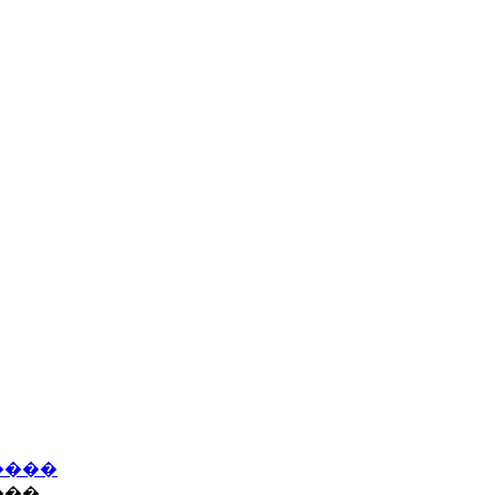
����
���