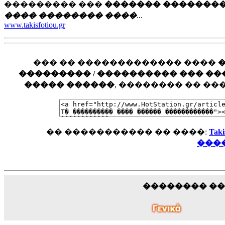
��������� ���
������� �������
���� �������� ����
...
www.takisfotiou.gr
��� �� ������������� ����
��������� / ���������� ��� ���� �
����� ������
, �������� �� �
�� ����������� �� ����:
Ta
���
�������� �