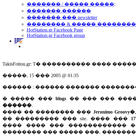
������� / ����� �����;
������� ������
������� ��� newsletter
�������� & ����� �������
HotStation.gr Facebook Page
HotStation.gr Facebook group
TakisFotiou.gr: T� ���������� ���� �
�����, 15 ��� 2005 @ 01:35
������ : ������ ������� ������
� ����� ���
blogs
�� ��� ��� ���
������
.
���� �� �������� ���
Jeronimo Groovy�
�� ��������� ��� site. ���� ���
1
���� ���� ��� ������������ ��
�������� ��� ����� ���, ������