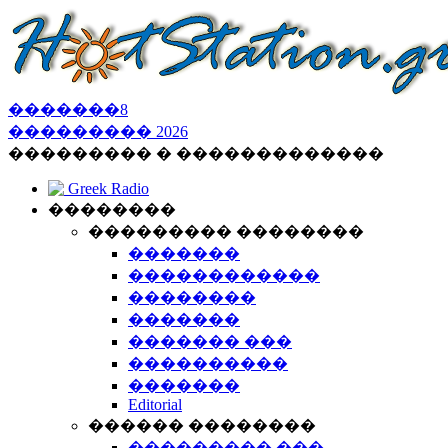
�������
8
���������
2026
��������� � �������������
Greek Radio
��������
��������� ��������
�������
������������
��������
�������
������� ���
����������
�������
Editorial
������ ��������
��������� ���