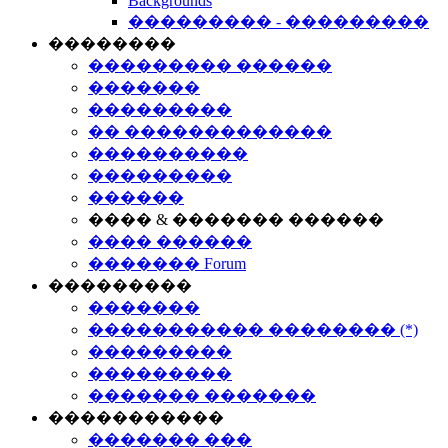
Backgrounds
��������� - ���������
��������
��������� ������
�������
���������
�� �������������
����������
���������
������
���� & ������� ������
���� ������
������� Forum
���������
�������
����������� �������� (*)
���������
���������
������� �������
�����������
������� ���