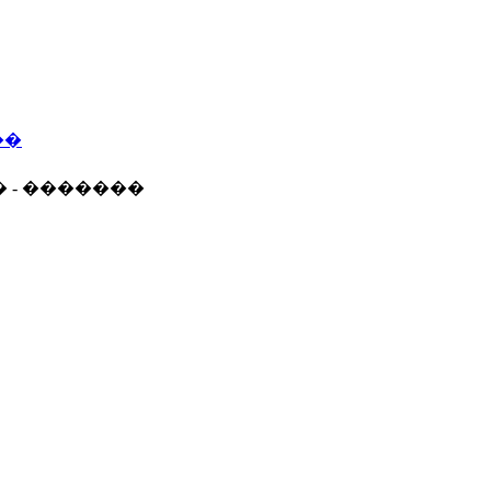
��
� - �������