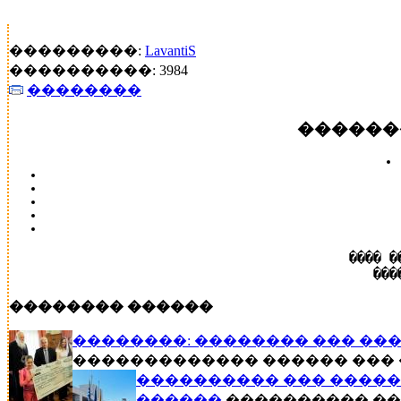
���������:
LavantiS
����������: 3984
��������
������
���� �
���
�������� ������
��������: �������� ��� ��
������������� ������ ��� ��
���������� ��� �����
������
���������� ��