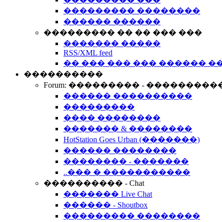
��������� ��������
������ ������
��������� �� �� ��� ���
������� �����
RSS/XML feed
�� ��� ��� ��� ������ �
����������
Forum: ��������� - ���������
������ ����������
���������
���� ��������
������� & ��������
HotStation Goes Urban (�������)
������ ��������
�������� - �������
..��� � �����������
���������� - Chat
������� Live Chat
������ - Shoutbox
��������� ��������