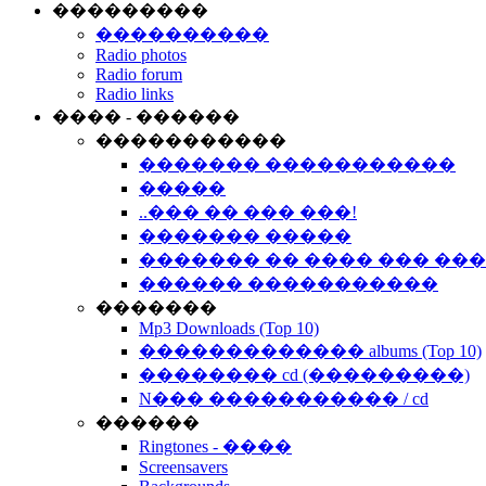
���������
����������
Radio photos
Radio forum
Radio links
���� - ������
�����������
������� �����������
�����
..��� �� ��� ���!
������� �����
������� �� ���� ��� ��
������ �����������
�������
Mp3 Downloads (Top 10)
������������� albums (Top 10)
�������� cd (���������)
N��� ����������� / cd
������
Ringtones - ����
Screensavers