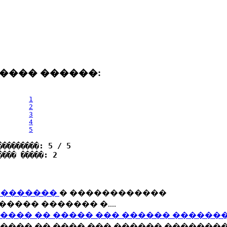
���� ������:
1
2
3
4
5
���������: 5 / 5
���� �����: 2
��������
� ������������
��� ������� �....
���� �� ����� ��� ������ ������
���� �� ���� ��� ������ �������