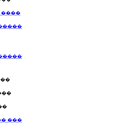
 ����
�����
������
���
���
��
� ���