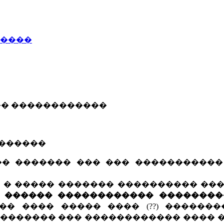
�����
����� ������������
�������
�� ������� ��� ��� ����������
, � ����� ������� ���������� ��
7 ������ ������������ ��������
� ���� ����� ���� (??) �������
�������� ��� ������������ ���� 