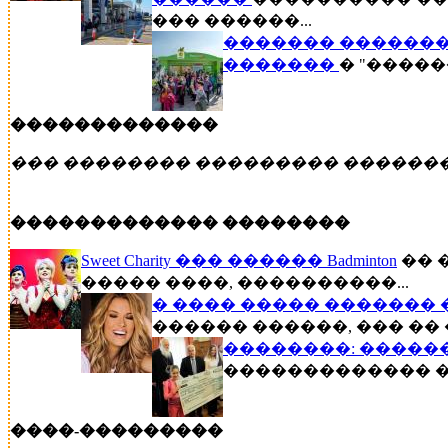
��� ������...
������� �������
�������
� "�����
�������������
��� �������� ��������� ������
������������� ��������
Sweet Charity ��� ������ Badminton
�� 
����� ����, ����������...
� ���� ����� ������� 
������ ������, ��� �� 
��������: �����
������������� ��
����-���������