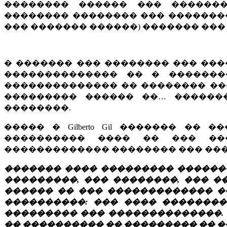
�������� ������ ��� �������
�������� �������� ��� ��������
��� ������� ������) ������� ���
� ������� ��� �������� ��� ���
�������������� �� � �������
�������������� �� �������� ��� Gi
��������� ������ ��… ������
��������.
����� � Gilberto Gil ������� �
���������� ���� �� ��� ��
������������� �������� ��� ���
������� ���� ��������� �������
���������, ��� ��������, ��� �
������ �� ��� ������������� �
����������: ��� ���� �������
��������� ��� ��������������.
�� ���������� �� ��������� �� 