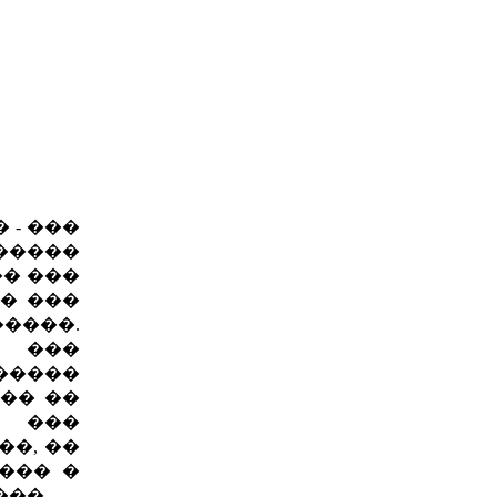
 - ���
�����
�� ���
�� ���
�����.
� ���
����
��� ��
� ���
�, ��
��� �
���.