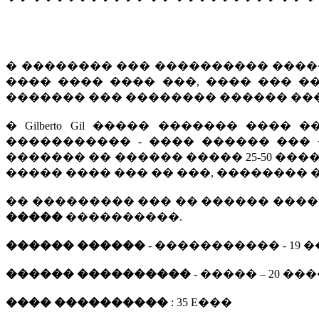
� �������� ��� ���������� �������
���� ���� ���� ���, ���� ��� 
������� ��� �������� ������ ��
� Gilberto Gil ����� ������� ���
����������� - ���� ������ ��� 
������� �� ������ ����� 25-50 ���
����� ���� ��� �� ���, ��������
�� ��������� ��� �� ������ ���
�����
����������.
������ ������
- ����������� - 19
������ ����������
- ����� – 20 �
���� ����������
: 35 E���