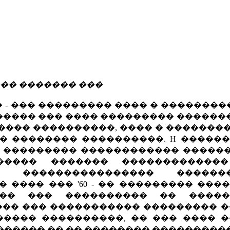
��� ������� ���
 - ��� ��������� ���� � ���������
����� ��� ���� ��������� ������
����� ����������, ���� � �������
�� �������� ����������. H �����
 ���� ��������� ������������ �����
����� ������� ������������
 ���������������� �������
 ���� ��� '60 - �� ��������� ���
��� ��� ���������� �� ����
�� ��� ����������� ��������� ��
���� ����������, �� ��� ���� �
������ �� �� �������� ���������