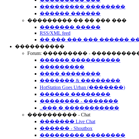
��������� ��������
������ ������
��������� �� �� ��� ���
������� �����
RSS/XML feed
�� ��� ��� ��� ������ �
����������
Forum: ��������� - ���������
������ ����������
���������
���� ��������
������� & ��������
HotStation Goes Urban (�������)
������ ��������
�������� - �������
..��� � �����������
���������� - Chat
������� Live Chat
������ - Shoutbox
��������� ��������