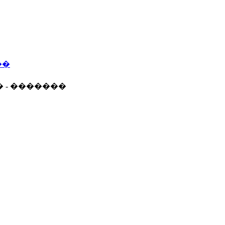
��
� - �������