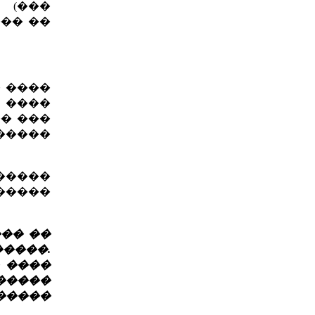
 (���
�� ��
 ����
 ����
�� ���
�����
������
�����
�� ��
�����.
 ����
�����
�����