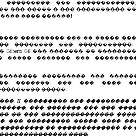
 ��������� ��� ������������,
� ��� ����� � ���-���������� ��
 ���� ���� ������!
���� ��������� ��� �� ����� ���
�� �������� ��� �����������.
lberto Gil ��� ������� �� �������
� ����� ������� ��� ��������
� ���������� ��������� ��� ����
�� ������� ��� ��� ���� �
�������� �����.
��. H ��������� ��� ��������� �
������, ��� ������� ��� ��� ���
�� �� ��� ��������������� ����
�� ��� ��������� ����� ���� ��
 ��������� �� ������������� �� 
��������������� ����.