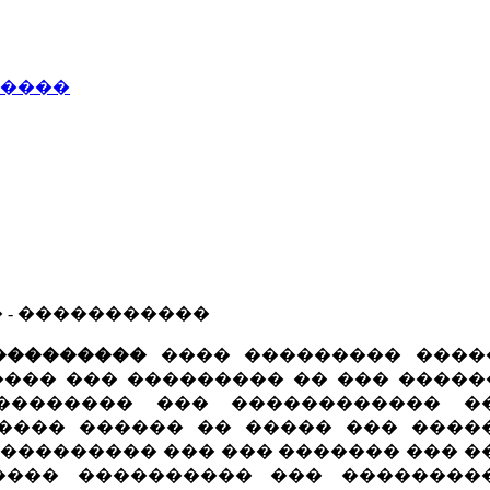
�����
� - �����������
���������
���� ��������� ����
���� ��� ��������� �� ��� �����
�������� ��� ������������ �
� ���� ������ �� ����� ��� ����
���������� ��� ��� ������� ��� 
���� ���������� ��� ��������