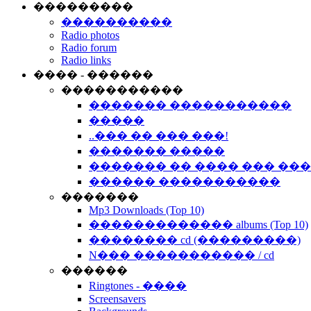
���������
����������
Radio photos
Radio forum
Radio links
���� - ������
�����������
������� �����������
�����
..��� �� ��� ���!
������� �����
������� �� ���� ��� ��
������ �����������
�������
Mp3 Downloads (Top 10)
������������� albums (Top 10)
�������� cd (���������)
N��� ����������� / cd
������
Ringtones - ����
Screensavers