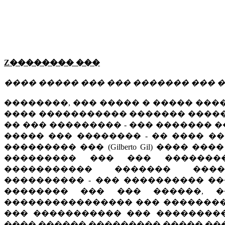
Z�������� ���
���� ����� ��� ��� ������� ��� 
��������, ��� ����� � ����� ����
���� ����������� ������� ����
�� ��� ��������� - ��� ������� 
����� ��� �������� - �� ���� �
��������� ��� (Gilberto Gil) ����
��������� ��� ��� �������
����������� ������� ����
���������� - ��� ���������� ���
�������� ��� ��� ������, 
���������������� ��� ��������
��� ����������� ��� ���������
���� ������ ��������� ����� ��