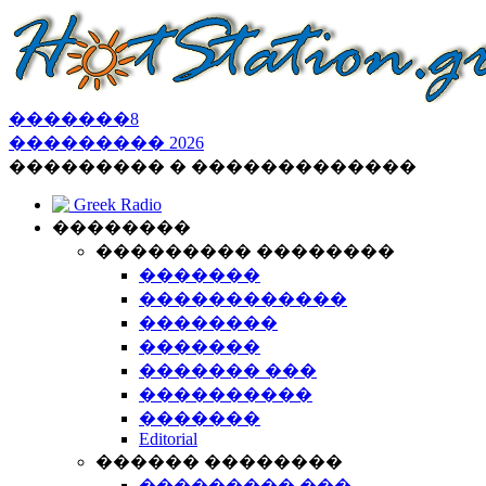
�������
8
���������
2026
��������� � �������������
Greek Radio
��������
��������� ��������
�������
������������
��������
�������
������� ���
����������
�������
Editorial
������ ��������
��������� ���