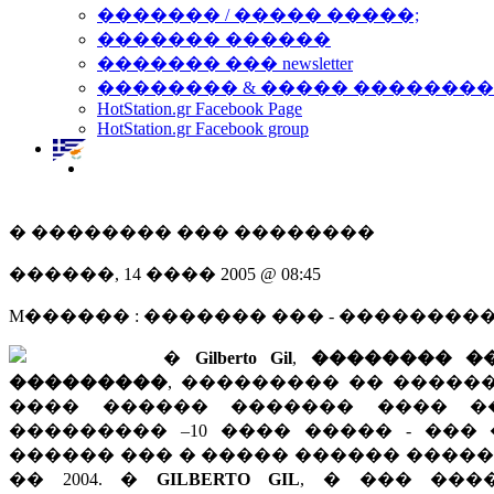
������� / ����� �����;
������� ������
������� ��� newsletter
�������� & ����� �������
HotStation.gr Facebook Page
HotStation.gr Facebook group
� �������� ��� ��������
������, 14 ���� 2005 @ 08:45
M������ : ������� ��� - ��������
�
Gilberto Gil
,
�������� �
���������
, ��������� �� �����
���� ������ ������� ���� �
��������� –10 ���� ����� - ��
������ ��� � ����� ������ ����
�� 2004. �
GILBERTO GIL
, � ��� ���