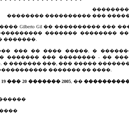
��������
�������� ���������� ��� �����
� Gilberto Gil �� ���������� ��� �
����������� ������� �������� ��
� �������.
� ���� ��� �� ���� �����. � �����
� ������� ��� �������� - �� ���
�. � ������� ���, ��� ����� ������
 ����������� ������� �� ����.
�
19 ��� 20 ������� 2005
, ��
���������
 �������
������