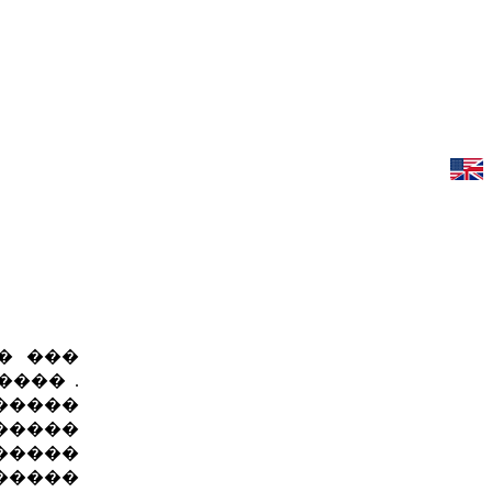
� ���
���� .
�����
�����
������
�����