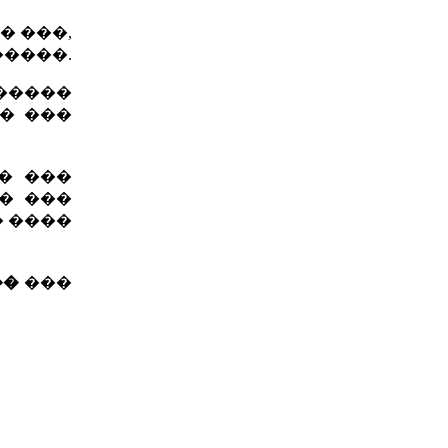
� ���,
����.
������
� ���
�� ���
� ���
� ����
��
���