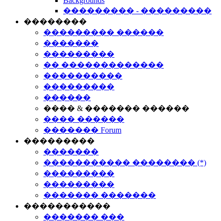
Backgrounds
��������� - ���������
��������
��������� ������
�������
���������
�� �������������
����������
���������
������
���� & ������� ������
���� ������
������� Forum
���������
�������
����������� �������� (*)
���������
���������
������� �������
�����������
������� ���