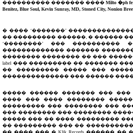
���������� ������� ����
Milto �ph fea
Benitez, Blue Soul, Kevin Sunray, MD, Stoned City, Nonion B
� ���� ‘�������’ ��������������
�� ��������� ������, � ������ �
‘��������’ ��� ���������� 
������������� ������� �������
�������� �������� �� ��� ��������
label ��� ��������� �� ������� �
�� ��������� ����� ��� ������
�������������� ��� ������ ���
����� ������ ������� ��� ���
���� ��� ���� �������� ����
��������� ��� �������� ��� ��
��� �������� ��� �������� ����
����� ��� �� ���� ��������� ��
�� ��������� ��� �� �����������
�� ���� ��� � Klik Records ������