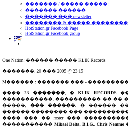
������� / ����� �����;
������� ������
������� ��� newsletter
�������� & ����� �������
HotStation.gr Facebook Page
HotStation.gr Facebook group
One Nation: ������ ����� KLIK Records
�������, 20 ��� 2005 @ 23:15
M������ : ������� ��� - ��������
����
23 �������
, �
KLIK RECORDS
��
�����������, ���������� �� �� ���
�����,
��� ������
. � ������ �
������ �������� ��� ����������� 
���� ��� �� roster ��� ����������
�����������
Mikael Delta, B.I.G., Ch