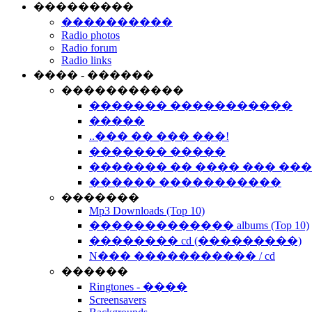
���������
����������
Radio photos
Radio forum
Radio links
���� - ������
�����������
������� �����������
�����
..��� �� ��� ���!
������� �����
������� �� ���� ��� ��
������ �����������
�������
Mp3 Downloads (Top 10)
������������� albums (Top 10)
�������� cd (���������)
N��� ����������� / cd
������
Ringtones - ����
Screensavers