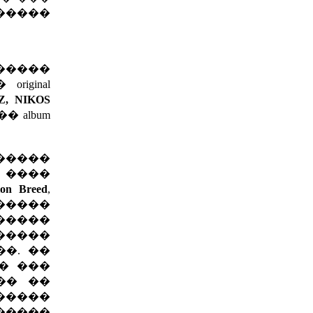
 �����
������
iginal
Z, NIKOS
 album
�����
 ����
ion Breed
,
�����
�����
�����
��. ��
�� ���
�� ��
�����
�����