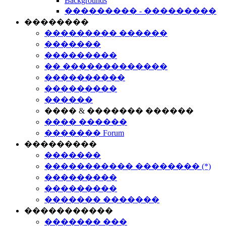
Backgrounds
��������� - ���������
��������
��������� ������
�������
���������
�� �������������
����������
���������
������
���� & ������� ������
���� ������
������� Forum
���������
�������
����������� �������� (*)
���������
���������
������� �������
�����������
������� ���