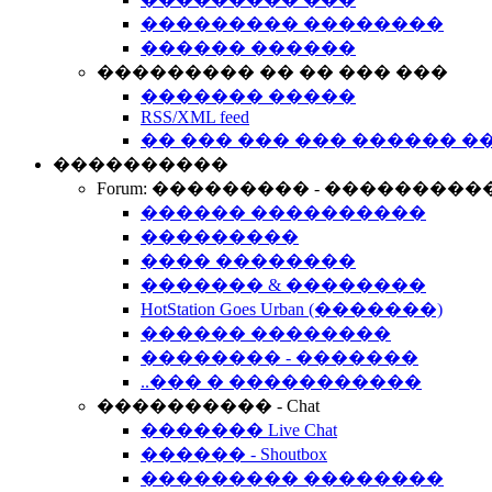
��������� ��������
������ ������
��������� �� �� ��� ���
������� �����
RSS/XML feed
�� ��� ��� ��� ������ �
����������
Forum: ��������� - ���������
������ ����������
���������
���� ��������
������� & ��������
HotStation Goes Urban (�������)
������ ��������
�������� - �������
..��� � �����������
���������� - Chat
������� Live Chat
������ - Shoutbox
��������� ��������