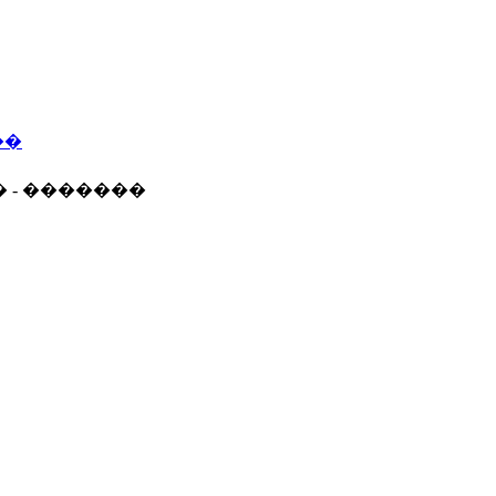
��
� - �������