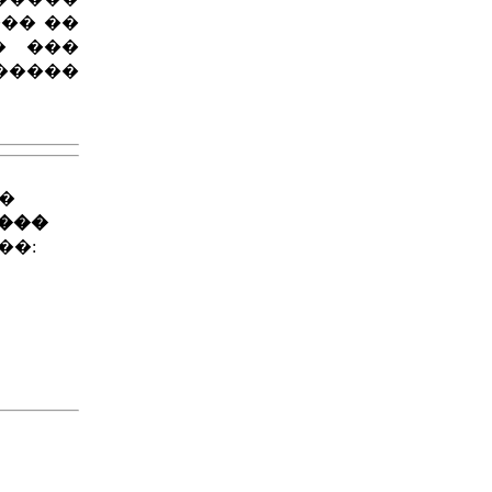
�� ��
� ���
�����
��
����
��: