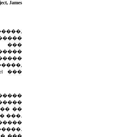
ject, James
�����,
������
� ���
�����
������
�����,
l ���
�����
�����
�� ��
� ���.
�����
�����.
�� ���