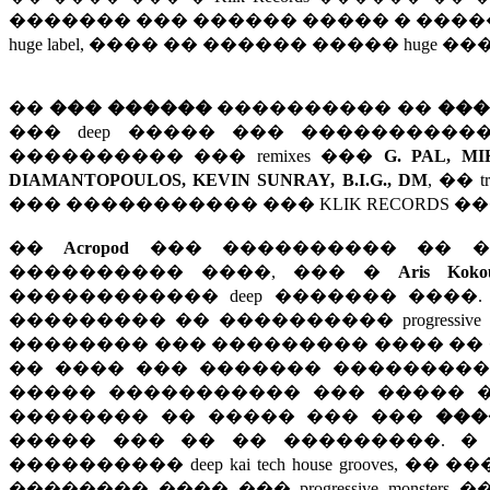
������� ��� ������ ����� � ����
huge label, ���� �� ������ ����� huge 
��
��� ������
���������� ��
���
��� deep ����� ��� ������������ br
���������� ��� remixes ���
G. PAL, M
DIAMANTOPOULOS, KEVIN SUNRAY, B.I.G., DM
, ��
��� ����������� ��� KLIK RECORDS ���
��
Acropod
��� ���������� �� ��
���������� ����, ��� �
Aris Koko
������������ deep ������� ����.
��������� �� ���������� progressive ��� 
�������� ��� ��������� ���� �� ��
�� ���� ��� ������� ���������
����� ����������� ��� ����� ���
�������� �� ����� ��� ���
���
����� ��� �� �� ���������. 
���������� deep kai tech house grooves, ��
�������� ���� ��� progressive monsters