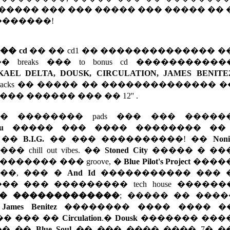
����� ��� ��� ����� ��� ����� ��
���������!
�� cd
�� �� cd1 �� �������������� 
eaks ��� to bonus cd ������������ or
IKAEL DELTA, DOUSK, CIRCULATION, JAMES BENITE
 tracks �� ����� �� �������������� ���
�� ������ ��� �� 12'' .
 �������� pads ��� ��� �����
u
����� ��� ���� �������� ��
 ��
B.I.G.
�� ��� ����������! ��
Non
chill out vibes. ��
Stoned City
����� � ��
����� ��� groove, �
Blue Pilot's Project
����
��, ��� �
And Id
����������� ��� 
 ��� ��������� tech house ������
� �������������
; ����� �� ���
�
James Benitez
�������� ���� ���� �
 ���� ��� ��
Circulation
.�
Dousk
������� ���
 ��� ��
Blue Soul
�� ��� ���� ���� 7� �