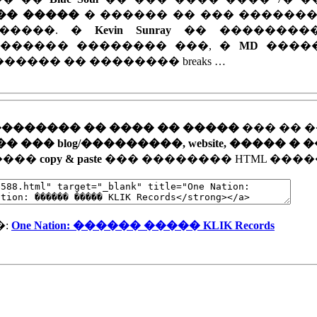
�� �����
� ������ �� ��� �������
������. �
Kevin Sunray
�� ��������
������� �������� ���, �
MD
����
����� �� �������� breaks …
�������� �� ���� �� �����
��� �� 
�� blog/���������, website, ����� � 
�����
copy & paste
��� �������� HTML ����
�:
One Nation: ������ ����� KLIK Records