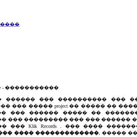
�����
� - �����������
 ������ ��� ���������� ��� �
 ��� ����� project �� ����� �� ���
�� ��� ������ ����� �� ������
��� ��������� ��� ��� ������ ���
� ��� Klik Records . ��� ���� �����
ris Nemmo ��� ���� �������������
, ����� �