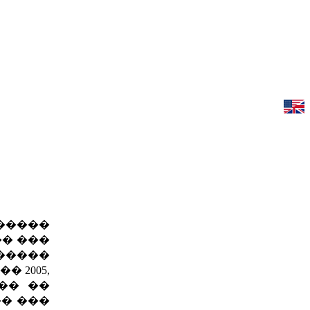
�����
�� ���
�����
 2005,
��� ��
�� ���