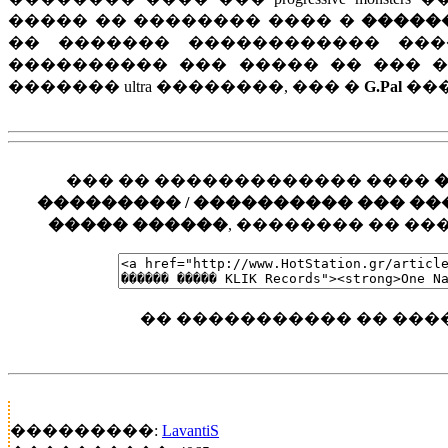
����� �� �������� ���� �
�����
�� ������� ������������ ��
���������� ��� ����� �� ��� 
������� ultra ��������, ��� �
G.Pal
���
��� �� ������������� ����
��������� / ���������� ��� ���� �
����� ������
, �������� �� �
�� ����������� �� ���
���������:
LavantiS