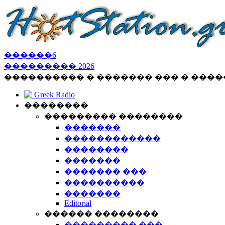
������
6
���������
2026
���������� � ������� ��� � ���
Greek Radio
��������
��������� ��������
�������
������������
��������
�������
������� ���
����������
�������
Editorial
������ ��������
��������� ���