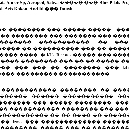
t. Junior Sp, Acropod, Sativa
����� ���
Blue Pilots Pro
reed, Aris Kokou, And Id ��� Dousk
.
� �������� ��� ����� �����... ��
��� �������� ��� ������� ��� ��
�������� �����������, �� ��
���� �� ���������� ��� �� ����
� ����. � Klik Records ����� ��� ��
������ �������� ��� �� �� ����� �
� ��� ��� �� �������� ��� labe
���� ��������� �����������.
 ������������ �������� �� ���
������� ������ ����������� ��
������� ��� ����� ��������, ���
�� ����������� �������� ��� ���
����������� �� �� ���� �� �����
� demos ��� ������������� �����
 �� ���������, ����� ��� �� �������