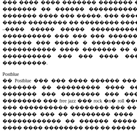
��� ���� ���� ������� ������� 
������� �� ������ ���������
������� ���� ��� �����. ��� ���� 
����� �������� �� �������� ����
–���� ����� ����� ���������
���������� ��� ��� ��� ������
������ ��� ����� � ���������
����������� ���� ������� �� 
���������� ��� ��� ���� ��
���������.
Postblue
�� Postblue ��� ��� ���� ������ 
������� �� ��������� ���� �
������� ��� �������� ��� ����
�������� ��� free jazz ��� rock �n� 
��� ���������� �������� ��� ���
������� ��� �� �������� ���� �� 
������������ �� ������ ����
���� ���� �������� ��� �� ����� ����