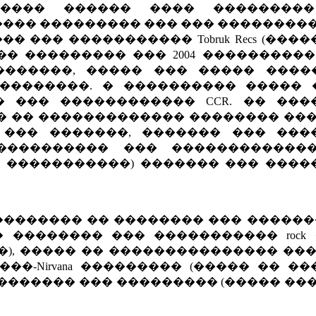
���� ������ ���� ��������
��� ��������� ��� ��� ���������
 ��� ����������� Tobruk Recs (���
� �� ��������� ��� 2004 ���������
�������, ����� ��� ����� ����
��������. � ���������� ����� 
 ��� ������������ CCR. �� ���
� �� ������������� �������� ���
 ��� �������, ������� ��� ���
���������� ��� ������������
� �����������) ������� ��� ����
������� �� �������� ��� �������
������� ��� ����������� rock �n
�), ����� �� ��������������� ��
�-Nirvana ��������� (����� �� �
k ��������� ��� ��������� (����� ��