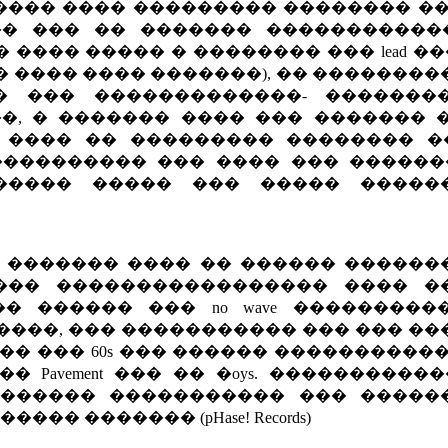
���� ���� ��������� �������� ��
�� ��� �� ������� �����������
���� ����� � �������� ��� lead ��
 ���� ���� �������), �� �������
� ��� �������������- �������
�, � ������� ���� ��� ������� �
 ���� �� ��������� �������� �
���������� ��� ���� ��� ������
����� ����� ��� ����� �����
��� ������� ���� �� ������ �����
��� ����������������� ���� �
 ������ ��� no wave ����������
roll ������, ��� ����������� ��� ��� �
� ��� 60s ��� ������ ����������
Pavement ��� �� �oys. ����������
������� ����������� ��� �����
� ������� (pHase! Records)