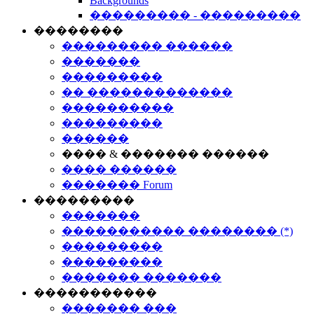
Backgrounds
��������� - ���������
��������
��������� ������
�������
���������
�� �������������
����������
���������
������
���� & ������� ������
���� ������
������� Forum
���������
�������
����������� �������� (*)
���������
���������
������� �������
�����������
������� ���