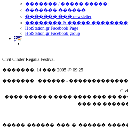
������� / ����� �����;
������� ������
������� ��� newsletter
�������� & ����� �������
HotStation.gr Facebook Page
HotStation.gr Facebook group
Civil Cinder Regalia Festival
�������, 14 ��� 2005 @ 09:25
������� : ������ - �������������
Civi
���� ����� � ���� ���� ��� �� �
��� �� ������
����� ������ ��� � ������ ����