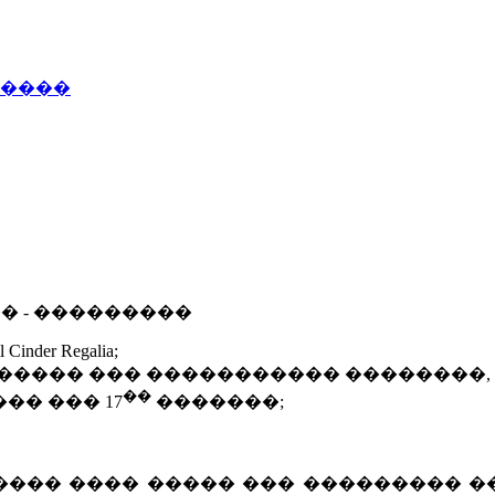
�����
� - ���������
l Cinder Regalia;
������ ��� ����������� ��������,
��
�� ��� 17
�������;
���� ���� ����� ��� ��������� �