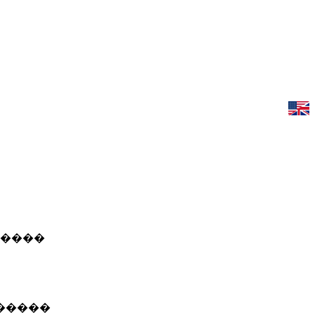
 ����
�����