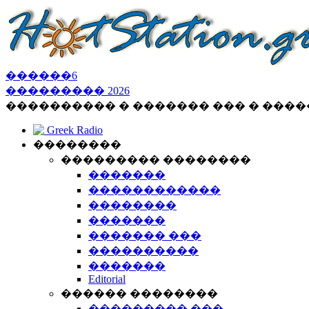
������
6
���������
2026
���������� � ������� ��� � ���
Greek Radio
��������
��������� ��������
�������
������������
��������
�������
������� ���
����������
�������
Editorial
������ ��������
��������� ���