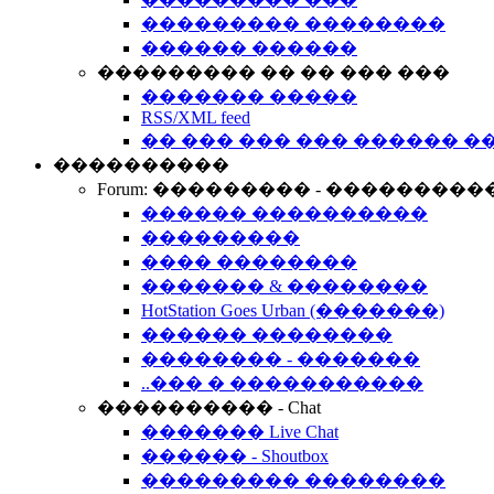
��������� ��������
������ ������
��������� �� �� ��� ���
������� �����
RSS/XML feed
�� ��� ��� ��� ������ �
����������
Forum: ��������� - ���������
������ ����������
���������
���� ��������
������� & ��������
HotStation Goes Urban (�������)
������ ��������
�������� - �������
..��� � �����������
���������� - Chat
������� Live Chat
������ - Shoutbox
��������� ��������