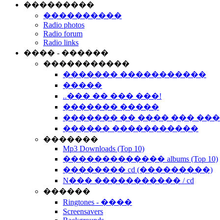
���������
����������
Radio photos
Radio forum
Radio links
���� - ������
�����������
������� �����������
�����
..��� �� ��� ���!
������� �����
������� �� ���� ��� ��
������ �����������
�������
Mp3 Downloads (Top 10)
������������� albums (Top 10)
�������� cd (���������)
N��� ����������� / cd
������
Ringtones - ����
Screensavers