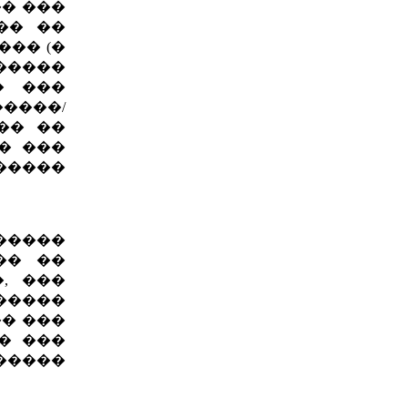
� ���
�� ��
��� (�
������
� ���
����/
�� ��
� ���
�����
������
�� ��
, ���
������
�� ���
�� ���
�����