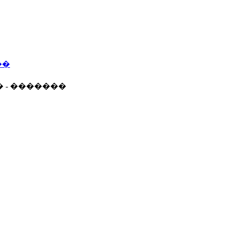
��
� - �������