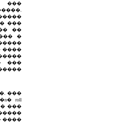
� ���
����.
������
�� ���
�� ��
��� �
�����
 ����
�����
� ���
�����
. ���
� roll
�� ���
������
� ����