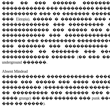
��� �� ��� ������ �������
����������� ��� ��������� ����
��������� ��� �� ������� �������
��� Ektopia). ����� � �������� ��
������������ ��� ��������� 
������������ ��� ����� ��� �
����������� ��� ������������
������ ��� ��������� ��������
��� ������� ��� �����������
�������� �� ������� ��� ��
������������ ������ (�� ��� �
underground ������.
Absent Mindead
����������� ������������ ����
���� ��� ����� ��� ���� ����� �
���������� (�����/������/�����
�� ��������� ��� ������ ��� ���
���� grunge) �� ��� ������ ��� pun
��� �� �����).