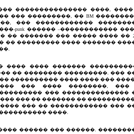
��� ��������������� ����, ����
����� ��� ���������, �� BM �������
�����, ��� ������������ �������
��-punk ������ –������������ ��
 �� ������� ��� ����� ���� �� 2
� �� ��������� ���� ������� ���
��.
� ���� ���� ������� ���������
�� �� �������� ���������. ��� �
��� ���������� ���� ���� ��� ���
��� ��� ���� ��������, ���
 ��������� ��� �������������� 
���� ��� �� ������� �� ���������
���� ��� �� ������������ ��� �
ock ����������� ����.
���� ������ ��� ������. �������