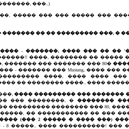
�����, ���..)
��, ����� ��� ��� ����� ��� ���
 ������� �� �� ��������� ���, � �
��� - �������, ���� ��� �� �� '
������!! ����, �������� �� ����� 
, ������� ��� ������� ��� 80�
���
� - ������� ��� Mustang, ���� ��� 
l ����������� ����, ���� ���� ��
���� �� �������� ����.. ���� ����
���,
���� ��������� ��� ������� 
� ��� ��������, �
�������� ��
� ��������� �������� ��� 80, ���
� �����, �� ����������� �� ��� �
��� (��� 2 ����� � ���� ���) ��
- 8 �����.. ���� ����������! ��� 