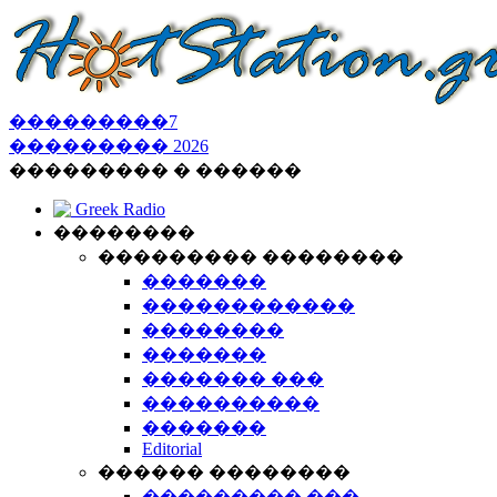
���������
7
���������
2026
��������� � ������
Greek Radio
��������
��������� ��������
�������
������������
��������
�������
������� ���
����������
�������
Editorial
������ ��������
��������� ���