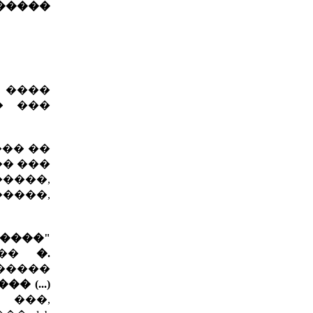
�����
 ����
� ���
�� ��
��� ���
������,
�����,
����"
 ���
�.
�����
� (...)
 ���,