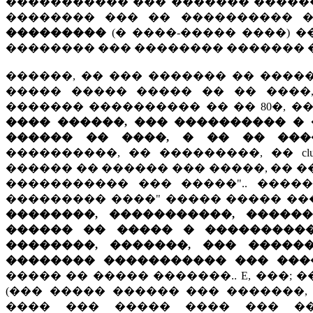
����������� ��� ������� ������ 
�������� ��� �� ���������� 
���������
(� ����-����� ����) �
�������� ��� �������� ������� ��� 
������, �� ��� ������� �� �����
����� ����� ����� �� �� ����,
������� ���������� �� �� 80�, �
���� ������, ��� ���������� �
������ �� ����, � �� �� ����
����������, �� ���������, �� cl
������ �� ������ ��� �����, �� �
����������� ��� �����".. ����
��������� ����" ����� ����� ��
��������, �����������, �����
������ �� ����� � ����������
��������, �������, ��� ����
�������� ����������� ��� ����
����� �� ����� �������.. E, ���; 
(��� ����� ������ ��� �������, �
���� ��� ����� ���� ��� ���