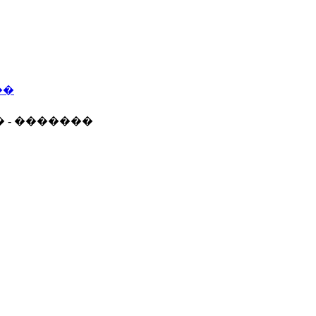
��
� - �������