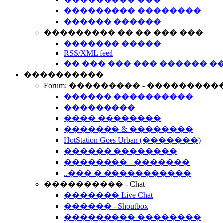
��������� ��������
������ ������
��������� �� �� ��� ���
������� �����
RSS/XML feed
�� ��� ��� ��� ������ �
����������
Forum: ��������� - ���������
������ ����������
���������
���� ��������
������� & ��������
HotStation Goes Urban (�������)
������ ��������
�������� - �������
..��� � �����������
���������� - Chat
������� Live Chat
������ - Shoutbox
��������� ��������