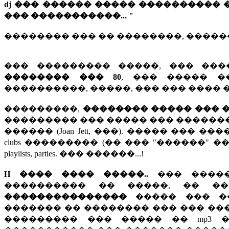
dj ��� ������ ����� ����������
��� �����������... "
�������� ��� �� ��������, �������
��� ��������� �����, ��� ��
�������� ��� 80
, ��� ����� 
����������, �����, ��� ��� ���� �
���������,
�������� ����� ��� 
��������� ��� ����� ��� �������, ��� i
������ (Joan Jett, ���). ����� ��� ���
clubs ��������� (�� ��� "������" �
playlists, parties. ��� ������...!
H ���� ���� �����..
��� �����
���������� �� �����, �� �����
���������������
����� ��� ��
������� �� �������� ��� ��� ���
��������� ��� ����� �� mp3 