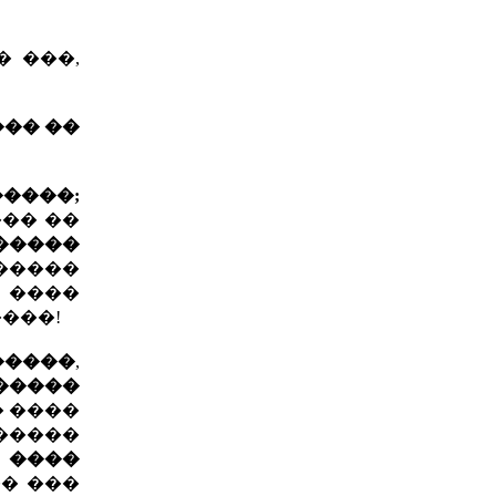
� ���,
��� ��
�����;
��� ��
�����
������
� ����
����!
�����
,
�����
� ����
������
� ����
�� ���