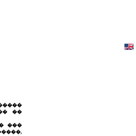
�����
�� ��
� ���
�����,