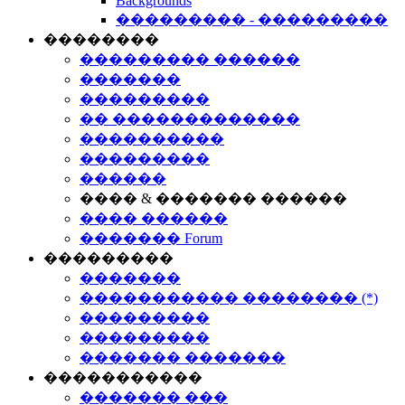
Backgrounds
��������� - ���������
��������
��������� ������
�������
���������
�� �������������
����������
���������
������
���� & ������� ������
���� ������
������� Forum
���������
�������
����������� �������� (*)
���������
���������
������� �������
�����������
������� ���