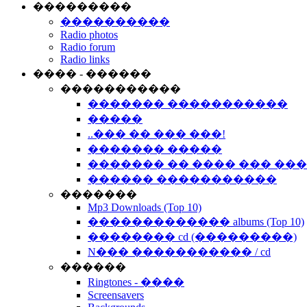
���������
����������
Radio photos
Radio forum
Radio links
���� - ������
�����������
������� �����������
�����
..��� �� ��� ���!
������� �����
������� �� ���� ��� ��
������ �����������
�������
Mp3 Downloads (Top 10)
������������� albums (Top 10)
�������� cd (���������)
N��� ����������� / cd
������
Ringtones - ����
Screensavers