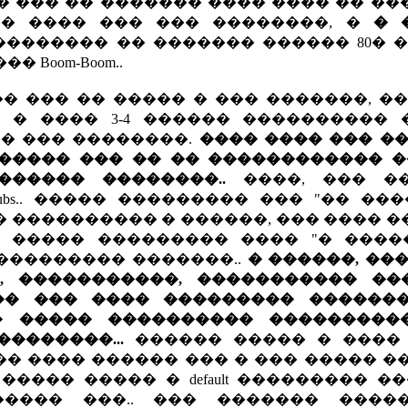
��� �� ������� ���� ���� �� ����
�� ���� ��� ��� ��������, �
� 
�������� �� ������� ������ 80� 
Boom-Boom..
� ��� �� ����� � ��� �������, �
 � ���� 3-4 ������ ���������� 
�� ��� ��������.
���� ���� ��� �
 ����� ��� �� �� ������������ �
����� ��������..
����, ��� �
ubs.. ����� ��������� ��� "�� ��
� ���������� � ������, ��� ���� 
� ����� ��������� ���� "� ����
��������� �������..
� ������, ��
�, �����������, ����������� ��
� ��� ���� ��������� ���������
�� ����� ���������� ���������
�������...
������ ����� � ���� 
��� ���� ������ ��� � ��� ����� �
���� ����� � default ��������� �
��� ���.. ��� ������� �����