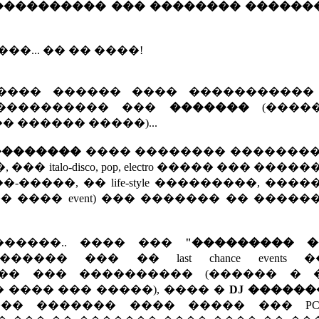
 ���������� ��� �������� ������
�... �� �� ����!
����� ������ ���� �����������
����������� ���
�������
(����
� ������ �����)...
��������
���� �������� ��������
talo-disco, pop, electro ����� ��� ����
��-�����, �� life-style ���������, ���
�� ���� event) ��� ������� �� �����
�����.. ���� ���
"��������� �
��� ��� �� last chance events
� ��� ���������� (������ � 
 ���� ��� �����), ���� �
DJ ��������
��� ������� ���� ����� ��� PC