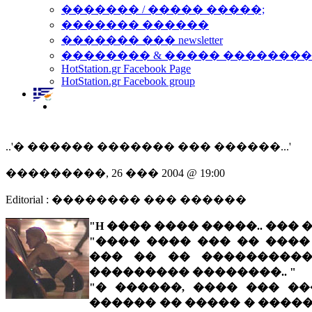
������� / ����� �����;
������� ������
������� ��� newsletter
�������� & ����� �������
HotStation.gr Facebook Page
HotStation.gr Facebook group
..'� ������ ������� ��� ������...'
���������, 26 ��� 2004 @ 19:00
Editorial : �������� ��� ������
"H ���� ���� �����.. ��� 
"���� ���� ��� �� ����
��� �� �� ����������
��������� ��������.. "
"� ������, ���� ��� ��
������ �� ����� � ����