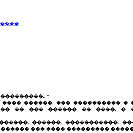
�����
����������.. "
 ���� ������, ��� ���������� � 
�� �� ��� ������ �� ����, � 
������, ������, �����������, ��
������� ��� ���� ��������� ����