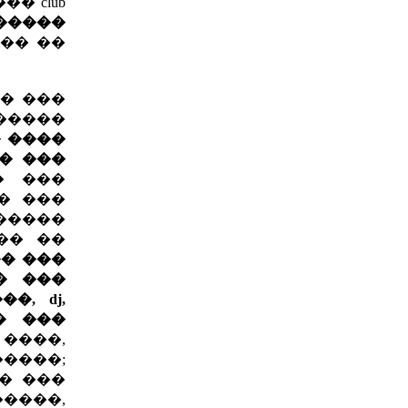
� club
�����
��� ��
�� ���
�����
� ����
� ���
� ���
�� ���
������
�� ��
�� ���
� ���
, dj,
� ���
����,
�����;
�� ���
����,