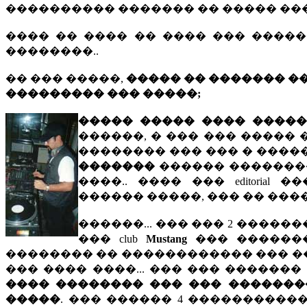
���������� ������� �� ����� ����
���� �� ���� �� ���� ��� �����
��������..
�� ��� �����,
����� �� ������� ��
��������� ��� �����;
����� ����� ���� ������
������, � ��� ��� ����� 
�������� ��� ��� � �����
�������
������ ���������
����.. ���� ��� editoria
������ �����, ��� �� ���
������... ��� ��� 2 ������
��� club
Mustang
��� �������
�������� �� ������������ ��� ��
��� ���� ����... ��� ��� ������
���� �������� ��� ��� ��������
�����
. ��� ������ 4 ����������� 