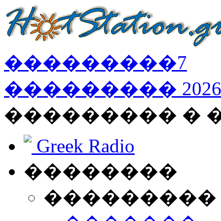
���������
7
���������
202
��������� � 
Greek Radio
��������
���������