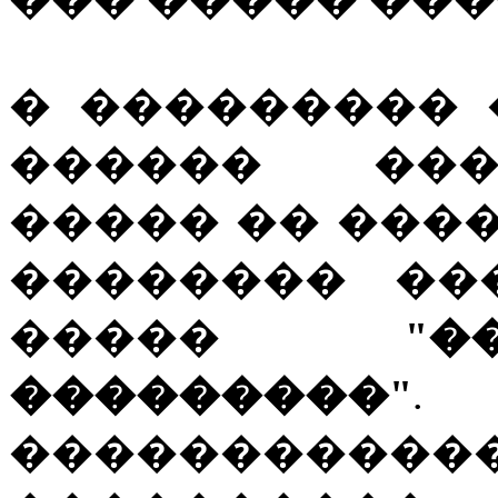
� ��������� 
������ ���
����� �� ����
�������� ��
�����
"
���������"
�����������