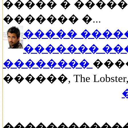
����� � ����
������� �...
����� �����
������� ��
��������
���
������, The Lobst
�����������