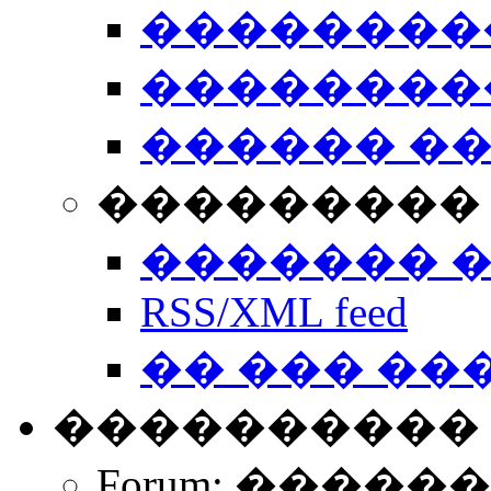
��������
��������
������ �
��������� 
������� 
RSS/XML feed
�� ��� ��
����������
Forum: �����