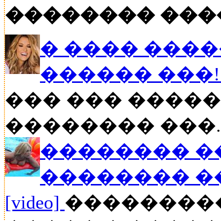
�������� ���
� ���� ����
������ ���
��� ��� �����
�������� ���..
�������� �
�������� �
[video]
��������