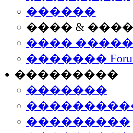
������
���� & ���
���� ����
������� Foru
���������
�������
����������
���������