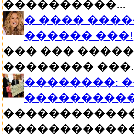
����������...
� ���� ����
������ ���!
��� ��� �����
�������� ���..
��������: 
���������
�����������
������������