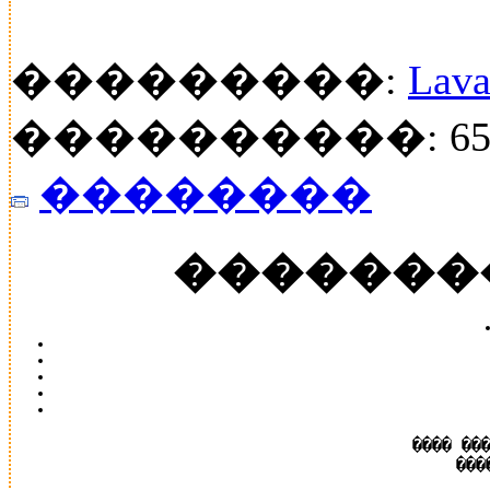
���������:
Lava
����������: 65
��������
�������
���� ��
���