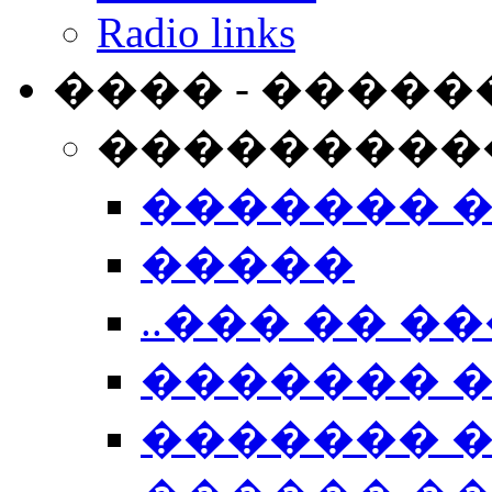
Radio links
���� - �����
���������
������� 
�����
..��� �� ��
������� 
������� �