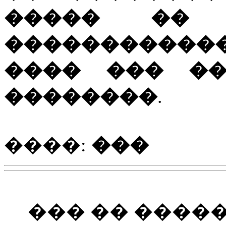
����� �� 
�����������
���� ��� ��
��������
.
����:
���
��� �� ����