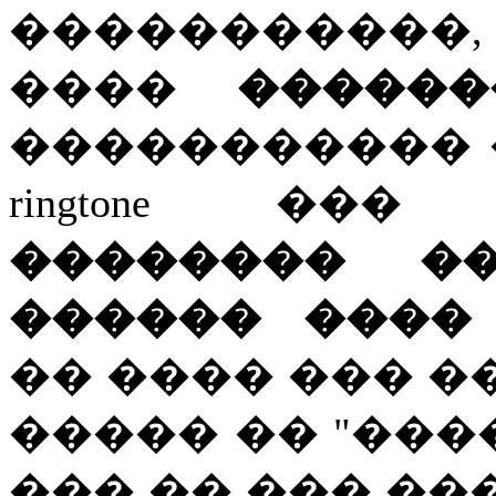
�����������
����
�����
����������� 
ringtone ��
�������� �
������ ����
�� ���� ��� 
����� �� "���
��� �� ��� �