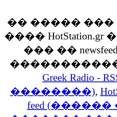
�� ����� ��
���� HotStation
��� �� newsfeed
������������
Greek Radio 
��������)
,
Hot
feed (�����