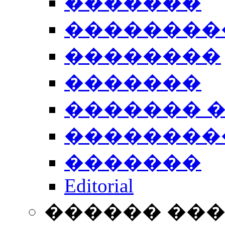
�������
��������
��������
�������
������� 
��������
�������
Editorial
������ ��