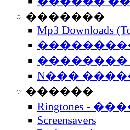
������ �
�������
Mp3 Downloads (To
�����������
�������� 
N��� �����
������
Ringtones - ��
Screensavers