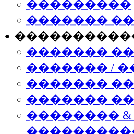
���������
������� �
����������
������� �
������� / �
������� �
������� ��� n
�������� &
���������