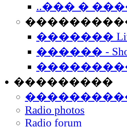
..��� � �
���������� -
������� Live
������ - Sho
��������
���������
���������
Radio photos
Radio forum