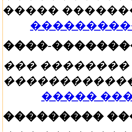
����� ������� �
���������
����-�������
��� ��������
�����������
����� ��
��������� �