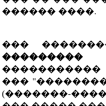
������ ����.
��� ������
���������
�
���������
��� "��������
(�������-��
��� ����� ���