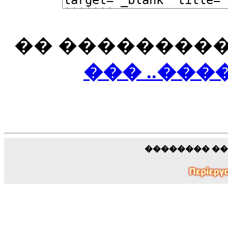
�� ���������
��� ..��
�������� �