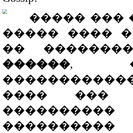
����� ��� 
����� ���� 
�� ������
������
, �
�����������
���� ��
���������
���������� 