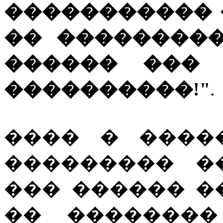
����������� 
�� ���������
������ ��� 
����������!"
.
���� � ����
��������� �
��� ������ �
�� �������