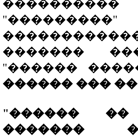
�������
"�������
�����������
������� ��
"������ ���
������ ��� �
"������ ��
������� �