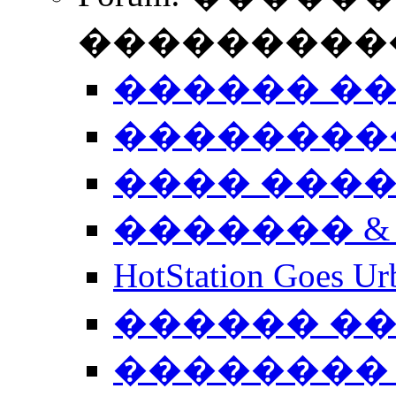
����������
������ �
��������
���� ���
������� &
HotStation Goe
������ �
�������� 