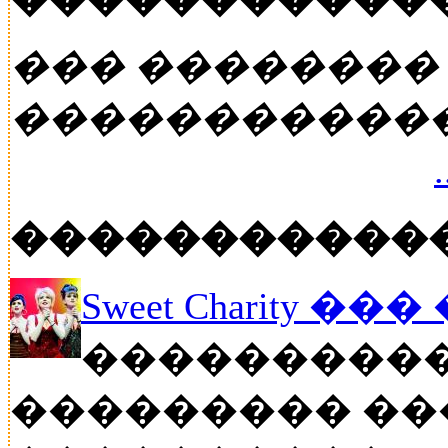
��� ��������
�����������
�����������
Sweet Charity ��
����������
��������� ��