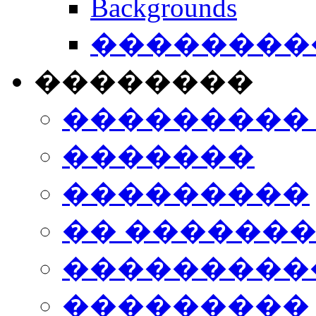
Backgrounds
���������
��������
���������
�������
���������
�� ������
���������
���������