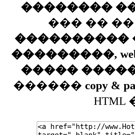
�������� ��
��� �� �
���������� ��
���������, web
����� ����
������
copy & pa
HTML