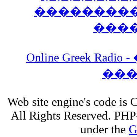
����������
���
Online Greek Ra
��
Web site engine's code is
All Rights Reserved. PHP
under the
G