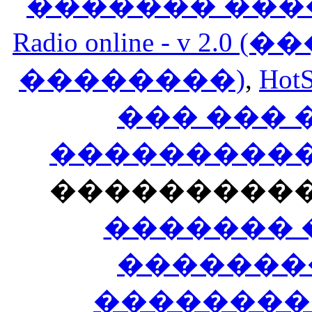
������� ���
Radio online - v 
��������)
,
HotS
��� ���
�����������
���������
������� 
�������
��������