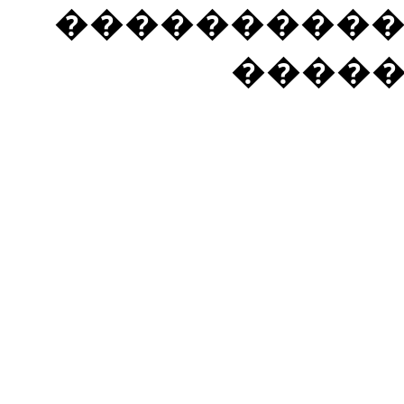
���������� �
����