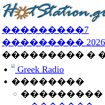
���������
7
���������
202
��������� � 
Greek Radio
��������
���������