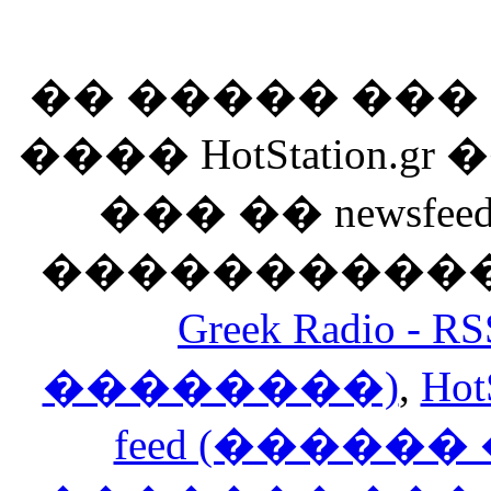
�� ����� ��
���� HotStation
��� �� newsfeed
������������
Greek Radio 
��������)
,
Hot
feed (�����