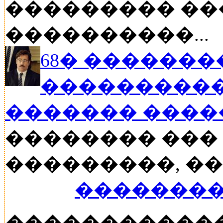
��������� ��
����������...
68� �������
����������
������� ���
�������� ���
���������, ���
��������