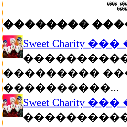
���� ��
���
�������� ���
Sweet Charity ��
����������
��������� ��
����������...
Sweet Charity ��
����������