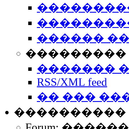
��������
��������
������ �
��������� 
������� 
RSS/XML feed
�� ��� ��
����������
Forum: �����