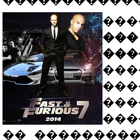
��
��� 
���
��
��
�
���
�� ���������