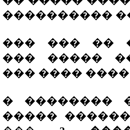
���������� �
��� ��� �� 
��� ����� �
��� ���� �����
� ��������
����� �����