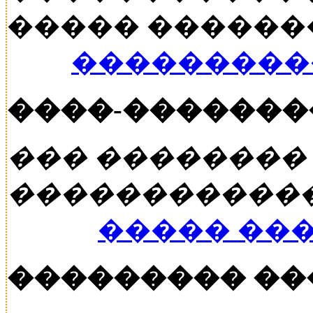
����� ������� �
���������
����-�������
��� ��������
�����������
����� ��
��������� �