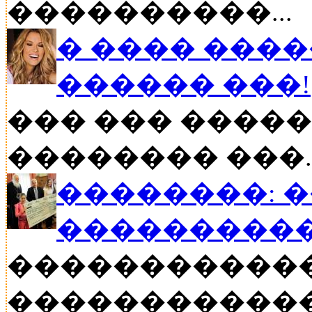
����������...
� ���� ����
������ ���!
��� ��� �����
�������� ���..
��������: 
���������
�����������
������������