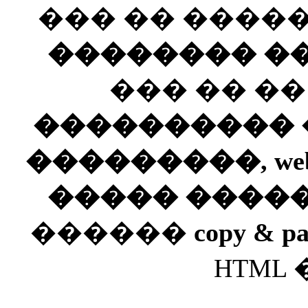
��� �� ����
�������� ��
��� �� �
���������� ��
���������, web
����� ����
������
copy & pa
HTML