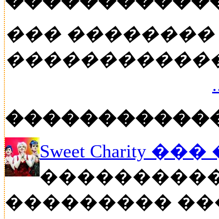
�����������
��� ��������
�����������
�����������
Sweet Charity ��
����������
��������� ��