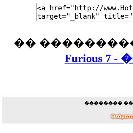
�� ��������
Furious 7
�������� �