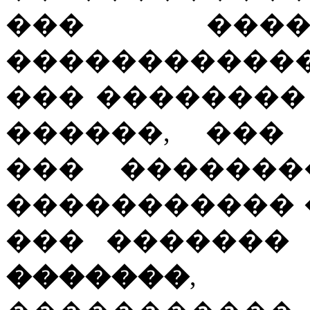
��� ����
�����������
��� ��������
������, ��
��� �������
����������� 
��� �������
�������
, 