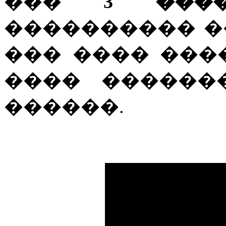
���
3 ����
���������� �
��� ���� ���
���� ������
������.