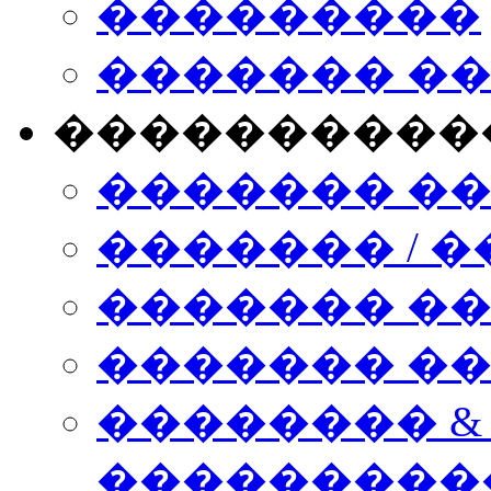
���������
������� �
����������
������� �
������� / �
������� �
������� ��� n
�������� &
���������