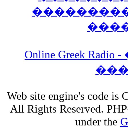
����������
���
Online Greek Ra
��
Web site engine's code is
All Rights Reserved. PHP
under the
G