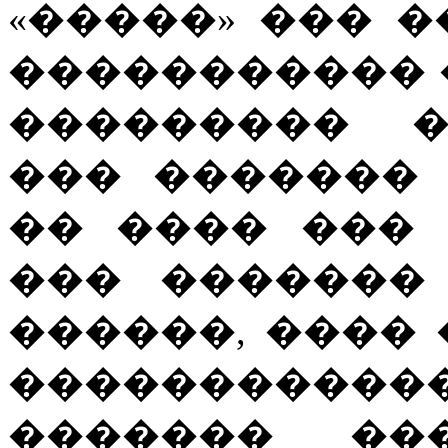
«�����» ��� �
����������� 
��������� �
��� �������
�� ���� ���
��� �������
������, ����
���������
������� ���