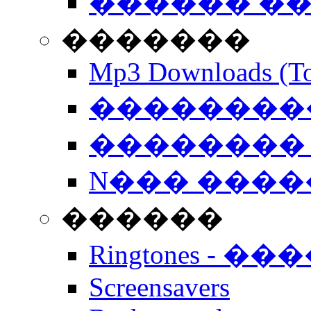
������ �
�������
Mp3 Downloads (To
�����������
�������� 
N��� �����
������
Ringtones - ��
Screensavers