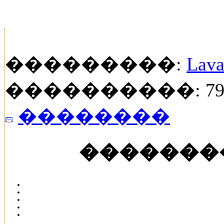
���������:
Lava
����������: 79
��������
�������