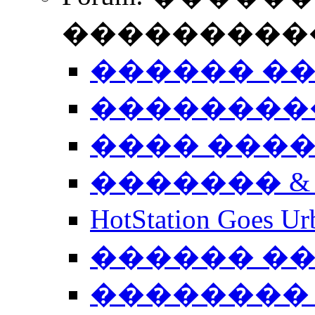
����������
������ �
��������
���� ���
������� &
HotStation Goe
������ �
�������� 