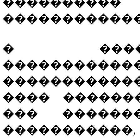
��������
������������
� ���
��������
������������ 
���� ������
��� �������
����������