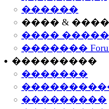
������
���� & ���
���� ����
������� Foru
���������
�������
����������
���������