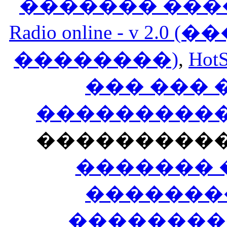
������� ���
Radio online - v 
��������)
,
HotS
��� ���
�����������
���������
������� 
�������
��������