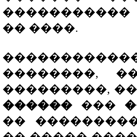
�����������
�� ����.
���������
��������, �
���������, �
������
���
�
�� ��������
�� ����� ���