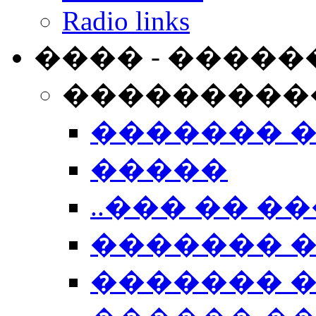
Radio links
���� - �����
���������
������� 
�����
..��� �� ��
������� 
������� �