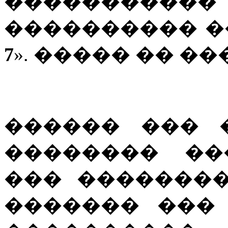
�����������
���������� ��
7
». ����� �� ��� o
������ ��� 
�������� ��
��� �������
������� ��