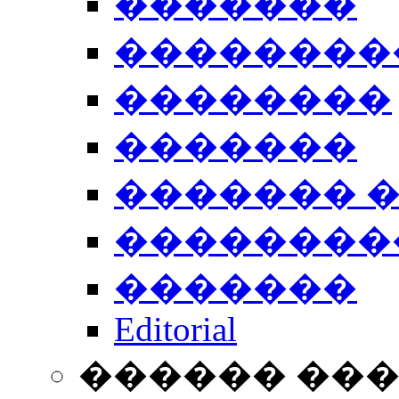
�������
��������
��������
�������
������� 
��������
�������
Editorial
������ ��