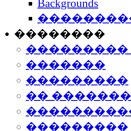
Backgrounds
���������
��������
���������
�������
���������
�� ������
���������
���������