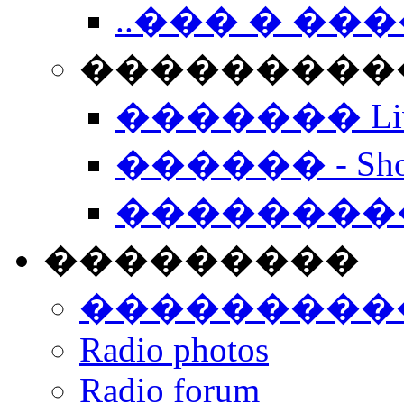
..��� � �
���������� -
������� Live
������ - Sho
��������
���������
���������
Radio photos
Radio forum