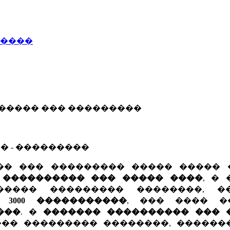
�����
 ����� ��� ���������
� - ���������
�� ��� ��������� ����� ����� 
 ���������� ��� ����� ����
, �
����� ��������� ��������, 
,
3000 �����������
, ��� ���� 
���
. �
������� ���������� ��� 
�� ��������� ��������, ������