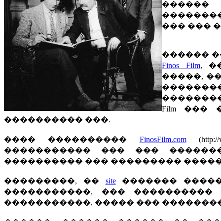
������
��������
��� ��� 
������ �
Finos Film
, 
�����, �
������
��������
Film ��
���������� ���.
���� ����������
FinosFilm.com
(http
����������� ��� ��� �����
���������� ��� ��������� �����
���������, ��
site
������� ������
�����������, ��� ����������
�����������, ����� ��� �������