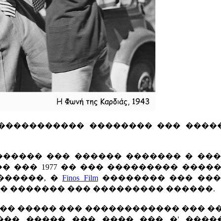
����������� �������� ��� ����
 ������� ��� ������ ������� � ��
 ��� 1977 �� ��� ��������� ����
������, �
Finos Film
�������� ��� ����
�� ������� ��� ��������� ������.
��� ����� ��� ������������ ��� �
��� ����� ��� ���� ��� �' ����