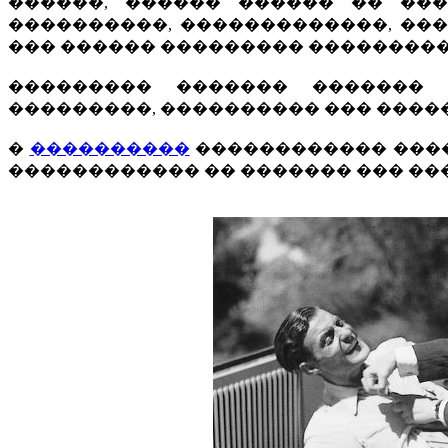
������, ������ ������ �� ��
����������, �������������, ��
��� ������ ��������� ���������
��������� ������� ������� 
���������, ���������� ��� �������
�
����������
������������ ����
������������ �� ������� ��� ��