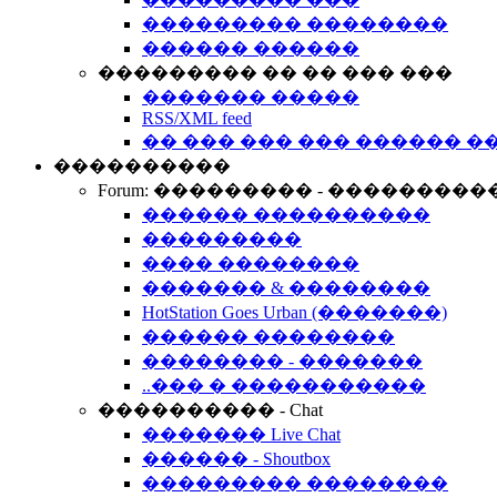
��������� ��������
������ ������
��������� �� �� ��� ���
������� �����
RSS/XML feed
�� ��� ��� ��� ������ �
����������
Forum: ��������� - ���������
������ ����������
���������
���� ��������
������� & ��������
HotStation Goes Urban (�������)
������ ��������
�������� - �������
..��� � �����������
���������� - Chat
������� Live Chat
������ - Shoutbox
��������� ��������