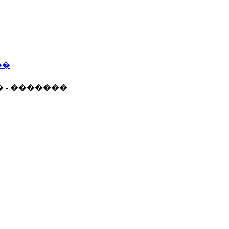
��
� - �������