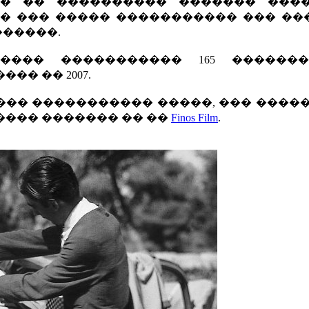
�� �� ���������� ������� ����
�� ��� ����� ����������� ��� ��
�����.
���� ����������� 165 ������
� �� 2007.
�� ����������� �����, ��� �����
���� ������� �� ��
Finos Film
.