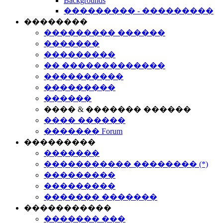
Backgrounds
��������� - ���������
��������
��������� ������
�������
���������
�� �������������
����������
���������
������
���� & ������� ������
���� ������
������� Forum
���������
�������
����������� �������� (*)
���������
���������
������� �������
�����������
������� ���