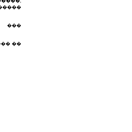
����,
�����
� ���
�� ��