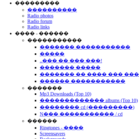
���������
����������
Radio photos
Radio forum
Radio links
���� - ������
�����������
������� �����������
�����
..��� �� ��� ���!
������� �����
������� �� ���� ��� ��
������ �����������
�������
Mp3 Downloads (Top 10)
������������� albums (Top 10)
�������� cd (���������)
N��� ����������� / cd
������
Ringtones - ����
Screensavers