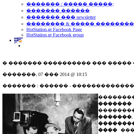
������� / ����� �����;
������� ������
������� ��� newsletter
�������� & ����� �������
HotStation.gr Facebook Page
HotStation.gr Facebook group
� ������� ���������� ��� �����
�������, 07 ��� 2014 @ 10:15
������� : ������ - �������������
�������
�������
�������
�������
�������
����
���