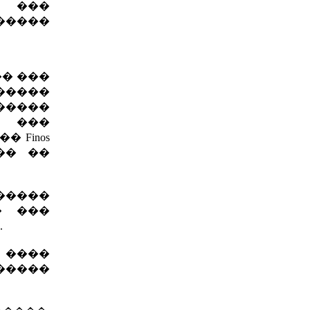
 ���
�����
� ���
�����
������
 ���
 Finos
�� ��
������
� ���
.
 ����
�����