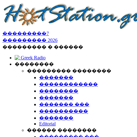
���������
7
���������
2026
��������� � ������
Greek Radio
��������
��������� ��������
�������
������������
��������
�������
������� ���
����������
�������
Editorial
������ ��������
��������� ���