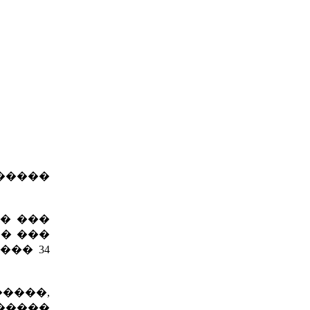
�����
�� ���
�� ���
�� 34
�����,
�����