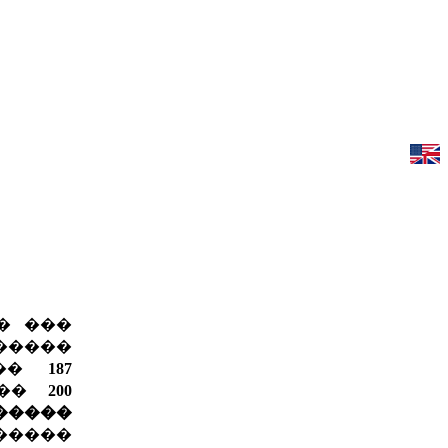
� ���
 �����
���
187
���
200
�����
�����