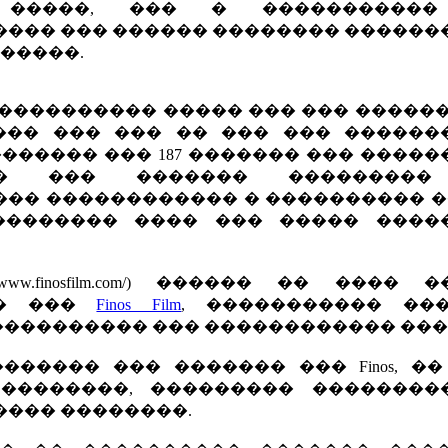
 �����, ��� � �����������
��� ��� ������ �������� ������
������.
���������� ����� ��� ��� ������
���� ��� ��� �� ��� ��� ������
������� ��� 187 ������� ��� ����
�� ��� ������� ���������
�� ������������ � ���������� ���
� �������� ���� ��� ����� ����
://www.finosfilm.com/) ������ �� ���� 
�� ���
Finos Film
, ����������� ��
��������� ��� ������������ ���
����� ��� ������� ��� Finos, ��
 ��������, ��������� ��������
���� ��������.