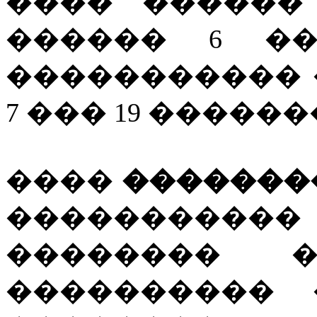
���� ������
������ 6 ��
����������� 
7 ��� 19 �����
����
�������
���������
�������� �
���������� 