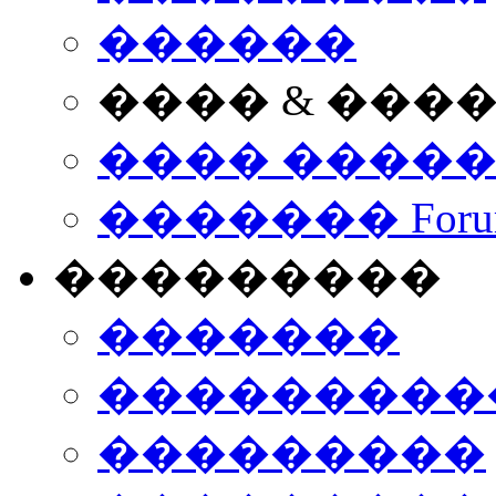
������
���� & ���
���� ����
������� Foru
���������
�������
����������
���������