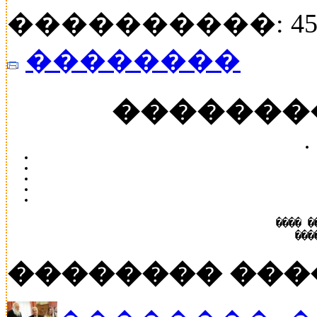
����������: 45
��������
�������
���� �
���
�������� ���