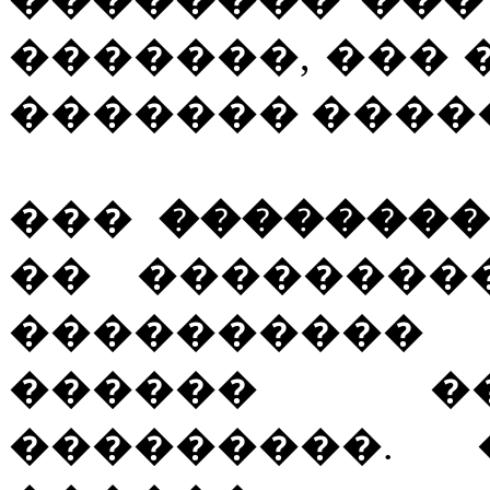
�������, ��� �
������� ����
���
��������
�� ��������
���������
������ �
���������.