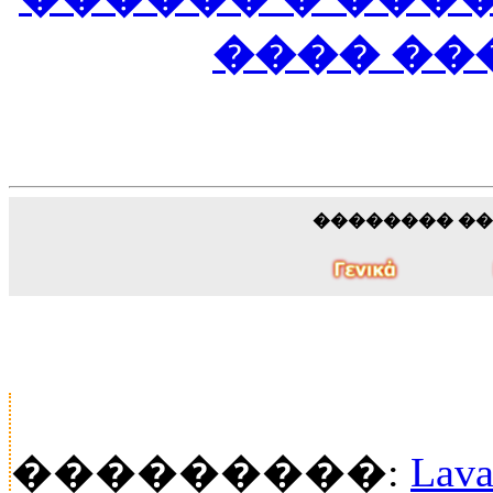
���� ��
�������� �
���������:
Lava