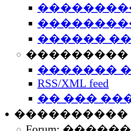
��������
��������
������ �
��������� 
������� 
RSS/XML feed
�� ��� ��
����������
Forum: �����