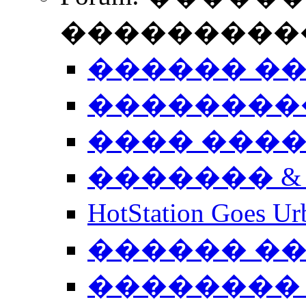
����������
������ �
��������
���� ���
������� &
HotStation Goe
������ �
�������� 