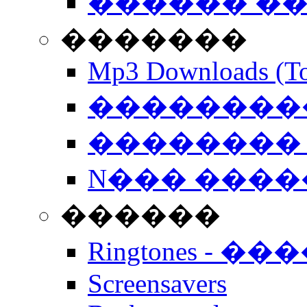
������ �
�������
Mp3 Downloads (To
�����������
�������� 
N��� �����
������
Ringtones - ��
Screensavers