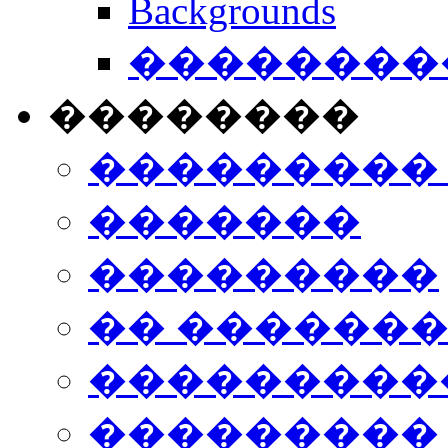
Backgrounds
���������
��������
���������
�������
���������
�� ������
���������
���������