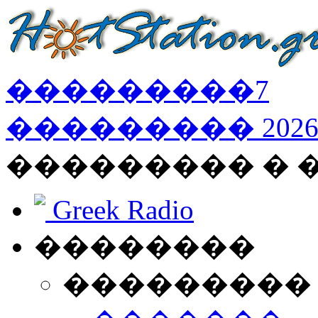
���������
7
���������
202
��������� � 
Greek Radio
��������
���������