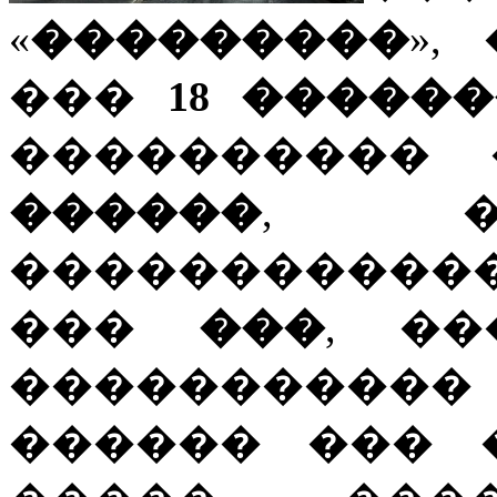
«
���������
»,
���
18 �����
���������� 
������
, �
�����������
���
���
, �
����������
������ ��� 