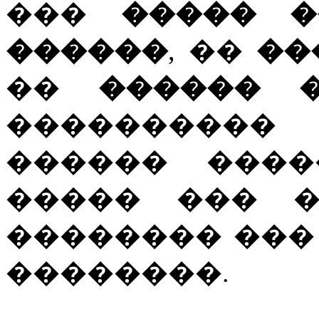
���
����� �
������
, ��
��
��
������ 
����������
������ ����
����� ��� �
�������� ���
��������.