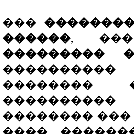
���
�������
������
, �
��������� �
��������
�������� 
���������
�������� ���
���� ������