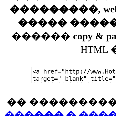
���������, web
����� ����
������
copy & pa
HTML
�� ���������
������ � ���