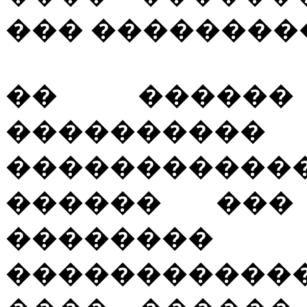
��� ��������
�� �����
����������
����������
������ ���
��������
����������