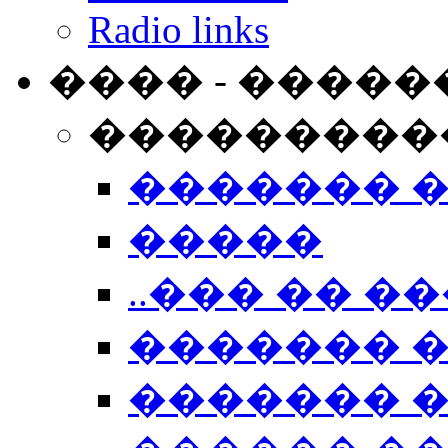
Radio links
���� - �����
���������
������� 
�����
..��� �� ��
������� 
������� �