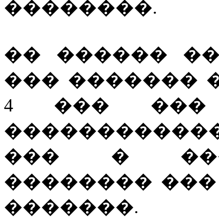
��������.
�� ������ �
��� ������� 
4 ��� ���
�������������
��� � ���
�������� ��� 
�������.