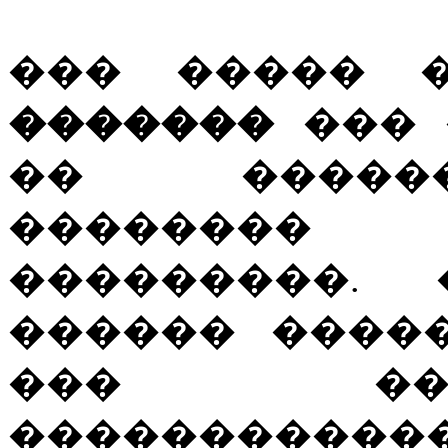
��� �����
�������
���
�� �����
�������
���������.
������ ����
��� ��
����������