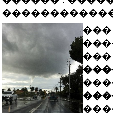
�����������
���
��
�
���
���
���
���