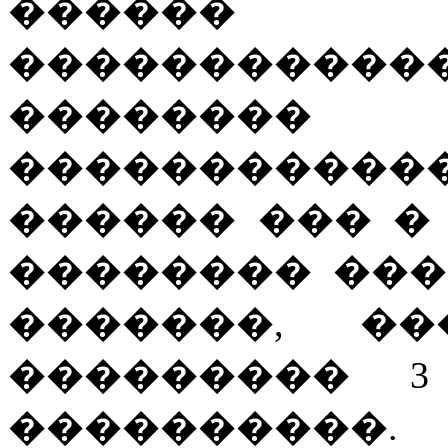
������ 
������������
������
������������
������ ��� �
�������� ��� 
�������, �
��������� 3
����������.