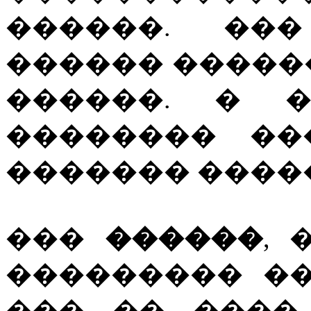
������. ��
������ ������
������. � �
�������� ��
������� ����
���
������
, 
��������� �
��� �� ����