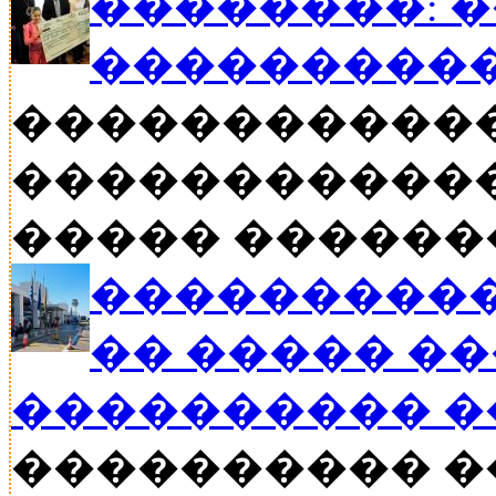
��������: 
���������
�����������
������������
����� ������� �
����������
�� ����� �
���������� �
���������� �