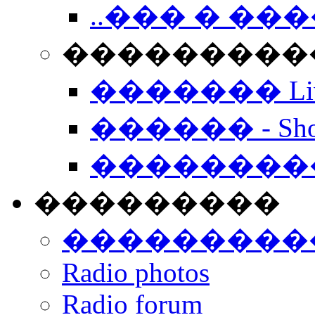
..��� � �
���������� -
������� Live
������ - Sho
��������
���������
���������
Radio photos
Radio forum