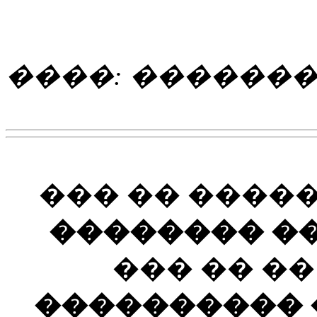
����: ������
��� �� ����
�������� ��
��� �� �
���������� ��