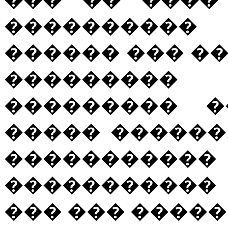
���������
������ ��� �
��������� 
��������� �
����� ������
����������� 
�����������
��� ��� �����