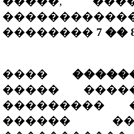
�����, ��
����������
��������
7 ��
����
�����
����� ����
��������� 
������ �