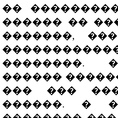
�� ��������
������ �� ��
�������, ��
�����������
��������. 
������ ������
��� ��� ���
������. � �
�������� ��� 