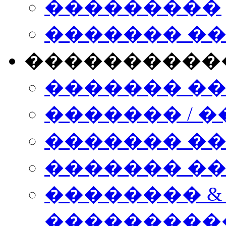
���������
������� �
����������
������� �
������� / �
������� �
������� ��� n
�������� &
���������