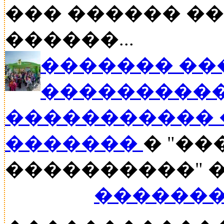
��� ������ �
������...
������� ��
���������
����������� 
�������
� "�
����������" ��
�������