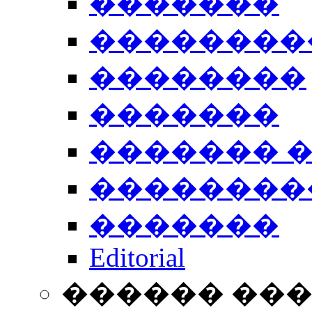
�������
��������
��������
�������
������� 
��������
�������
Editorial
������ ��