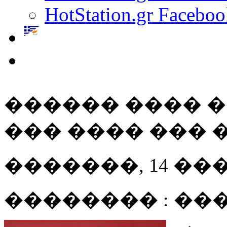
HotStation.gr Faceboo
������ ���� 
��� ���� ��� 
�������, 14 ��� 20
�������� : ��