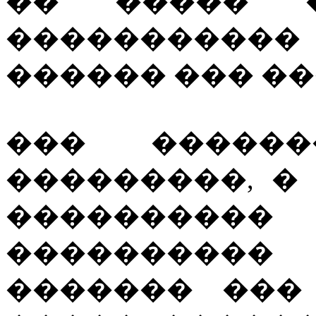
�� ����� �
����������� 
������ ��� �
��� �����
���������, �
��������
����������
������� ���