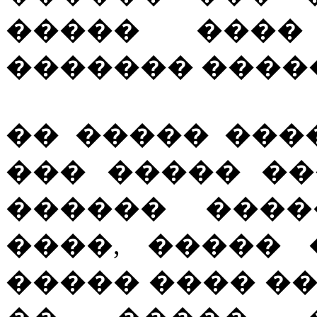
����� ����
������� ����
�� ����� ���
��� ����� ��
������ ����
����, �����
����� ���� �