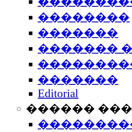
��������
��������
�������
������� 
��������
�������
Editorial
������ ��
��������