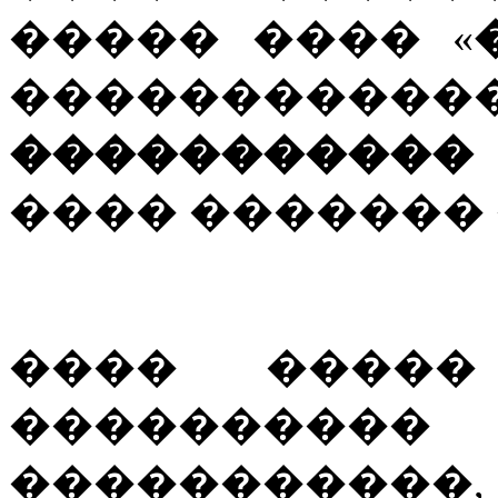
����� ���� «
����������
�����������
���� ������� 
���� �����
��������
����������