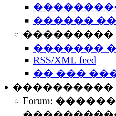
��������
������ �
��������� 
������� 
RSS/XML feed
�� ��� ��
����������
Forum: �����
����������