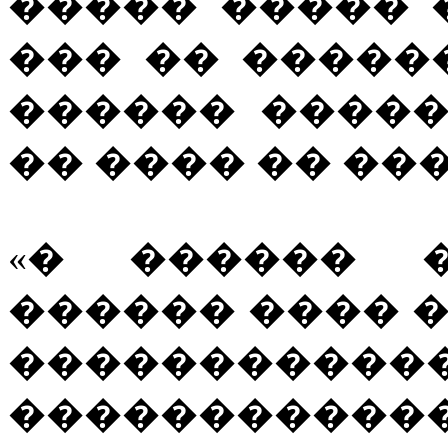
����� ����� 
��� �� �����
������ ����
�� ���� �� ��
«� ������ 
������ ���� 
��������
�����������