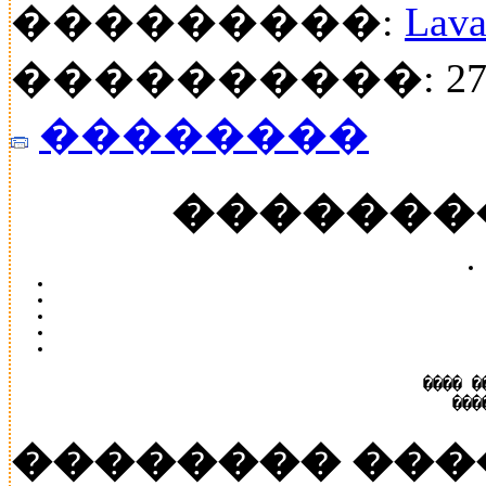
���������:
Lava
����������: 27
��������
�������
���� �
���
�������� ���