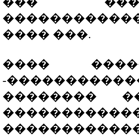
��� ���
����������
���� ���.
���� �����
-����������
�������� �
�������
�����������