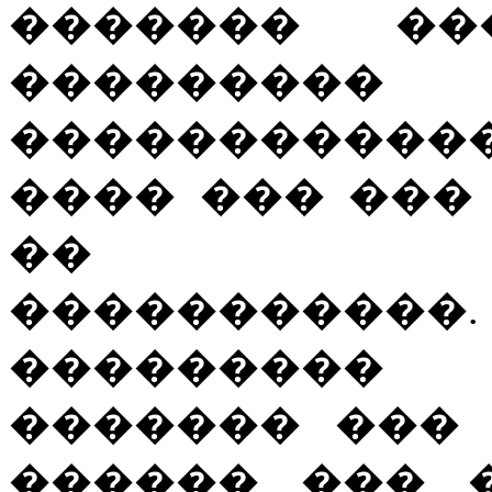
������� ��
�����
�����������
���� ��� ���
�� ���
���������
��������� 
������� ���
������ ��� 