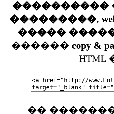
���������� ��
���������, web
����� ����
������
copy & pa
HTML
�� �������