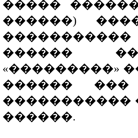
����� �����
������) ���
���������
������ ��
«���������» �
������ ���
����������� 
������.