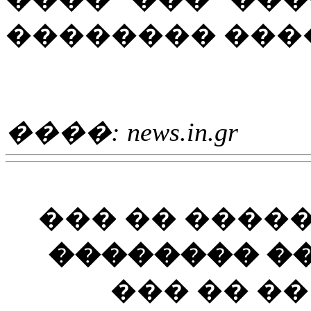
�������� ����
����: news.in.gr
��� �� ����
�������� ��
��� �� �