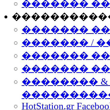
������� �
����������
������� �
������� / �
������� �
������� ��� n
�������� &
���������
HotStation.gr Facebo