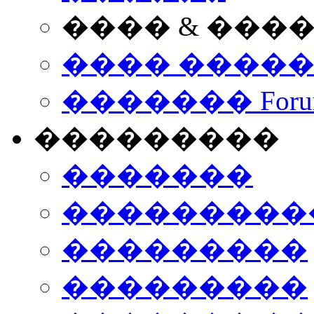
���� & ���
���� ����
������� Foru
���������
�������
����������
���������
���������