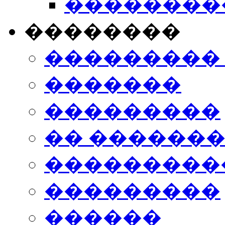
���������
��������
���������
�������
���������
�� ������
���������
���������
������