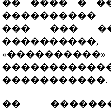
�� ���� � �
���������� 
��� ��� �
����������
«������
���������
�����������.
�� ������