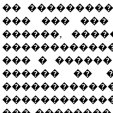
�� ��������
��� ��� ���
������, ����
�����������
��� � ������
������ �� �
�����������
�����������
��� ��������