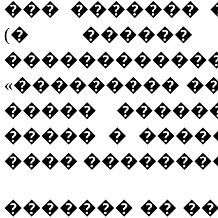
��� ������� 
(� ������
��������
«��������� ��
����� �����
����� � ���
���� �������
������� �� �