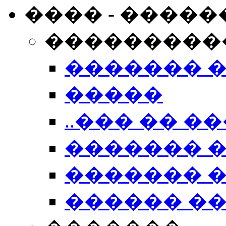
���� - �����
���������
������� 
�����
..��� �� ��
������� 
������� �
������ �