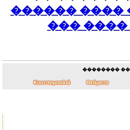
������ ����
��� ����
�������� �