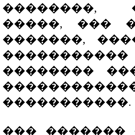
��������, 
�����, ��� 
�������, ��
����������
�������� ��
������������
�����������.
��� ������� 