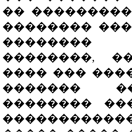
�� ���������
�������� ���
��������
��������, �
���� ��� ���
������� �
�������� ��
�����������