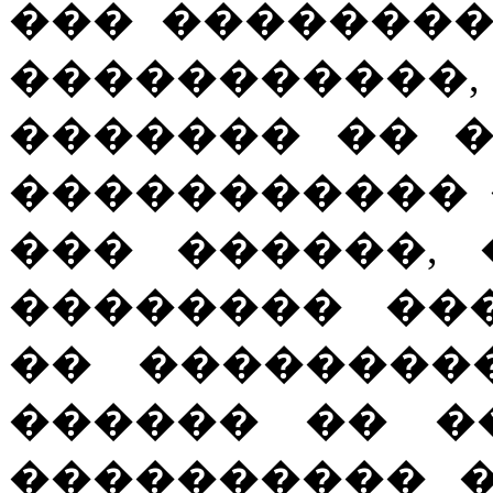
��� �������
���������
������� �� 
����������� 
��� ������,
�������� ��
�� ��������
������ �� �
���������� 