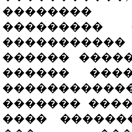
��������
��������� 
����������� 
������ ����
������ ���
�����������
������� ����
���� ������