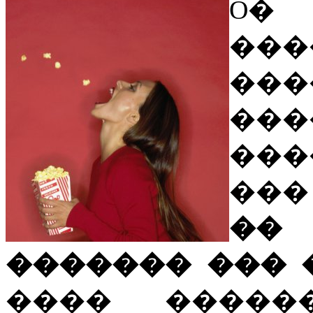
O� 
��
���
���
���
��
�� 
������� ��� 
���� ����