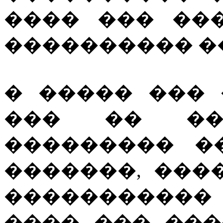
���� ��� ��
���������� �
� ����� ���
��� �� ��
��������� �
�������, ���
�����������
���� ��� ���