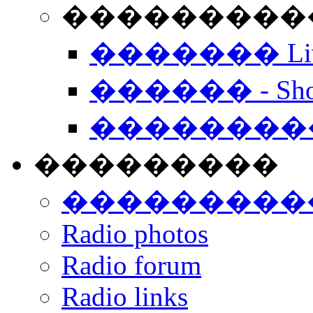
���������� -
������� Live
������ - Sho
��������
���������
���������
Radio photos
Radio forum
Radio links