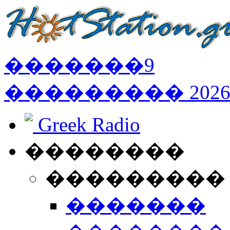
�������
9
���������
202
Greek Radio
��������
���������
�������