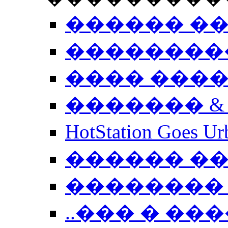
������ �
��������
���� ���
������� &
HotStation Goe
������ �
�������� 
..��� � �