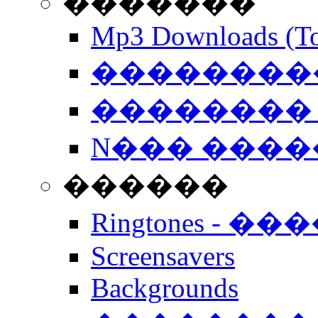
�������
Mp3 Downloads (To
�����������
�������� 
N��� �����
������
Ringtones - ��
Screensavers
Backgrounds