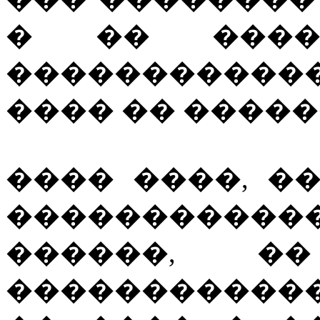
� �� �����
�����������
���� �� �����
���� ����, �
������������
������, �
�����������