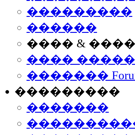
���������
������
���� & ���
���� ����
������� Foru
���������
�������
����������