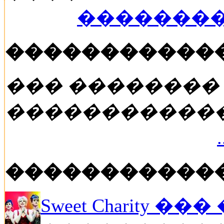
��������
�����������
��� ��������
�����������
�����������
Sweet Charity ��