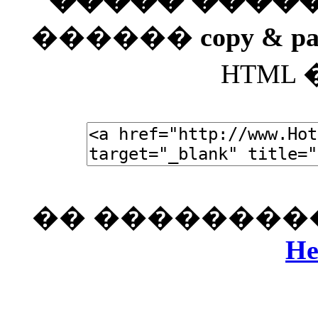
����� ����
������
copy & pa
HTML
�� ���������
He