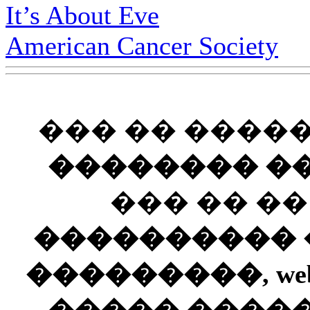
It’s About Eve
American Cancer Society
��� �� ����
�������� ��
��� �� �
���������� ��
���������, web