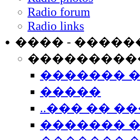
Radio forum
Radio links
���� - �����
���������
������� 
�����
..��� �� ��
������� 