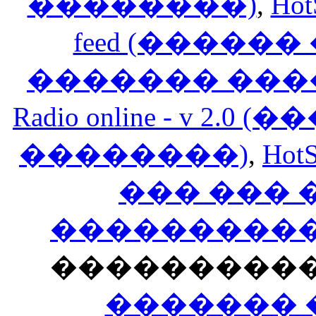
��������)
,
Hot
feed (�����
������� ���
Radio online - v 
��������)
,
HotS
��� ���
�����������
���������
������� 