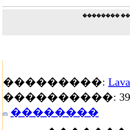
�������� �
���������:
Lava
����������: 39
��������