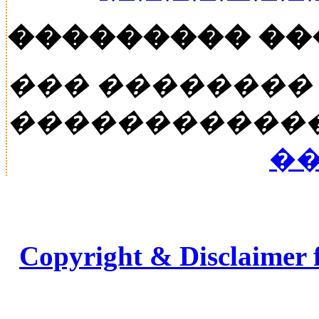
��������� �
��� ��������
�����������
��
Copyright & Disclaimer 