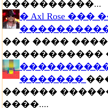
����������...
� Axl Rose ��
�����������
��� ���� �����
����������� ��
����������
�������
���
������ �����
����....