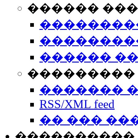
������ ��
��������
��������
������ �
��������� 
������� 
RSS/XML feed
�� ��� ��
����������