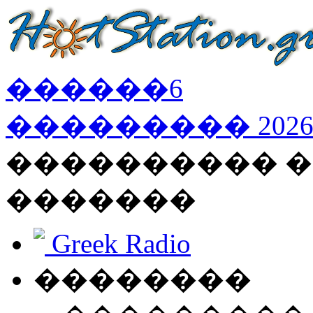
������
6
���������
202
���������� �
�������
Greek Radio
��������