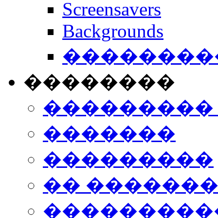
Screensavers
Backgrounds
���������
��������
���������
�������
���������
�� ������
���������