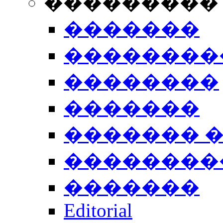
���������
�������
��������
��������
�������
������� 
��������
�������
Editorial