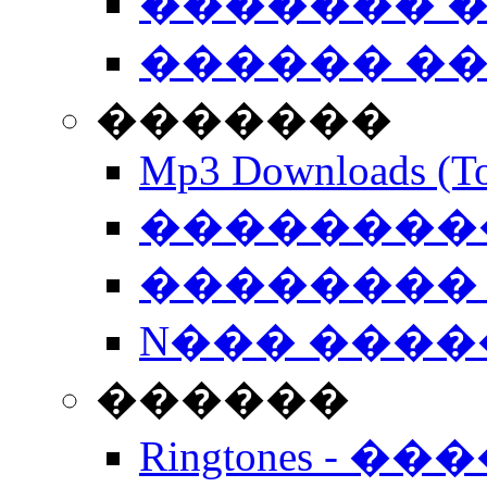
������� �
������ �
�������
Mp3 Downloads (To
�����������
�������� 
N��� �����
������
Ringtones - ��