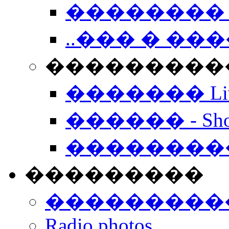
�������� 
..��� � �
���������� -
������� Live
������ - Sho
��������
���������
���������
Radio photos