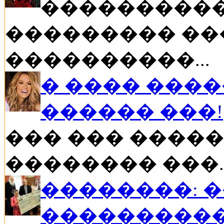
����������
��������� ��
����������...
� ���� ����
������ ���!
��� ��� �����
�������� ���..
��������: 
���������