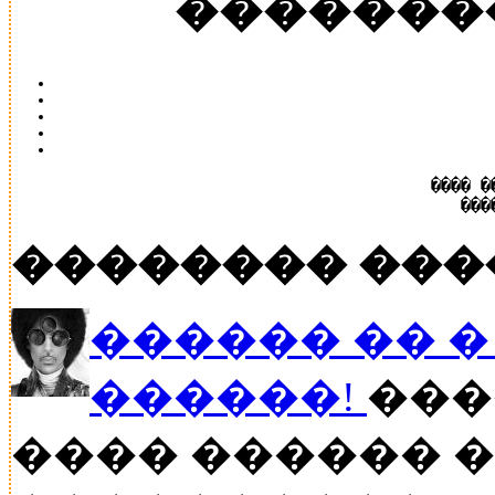
�������
���� �
���
�������� ���
������ �� � P
������!
���
���� ������ �