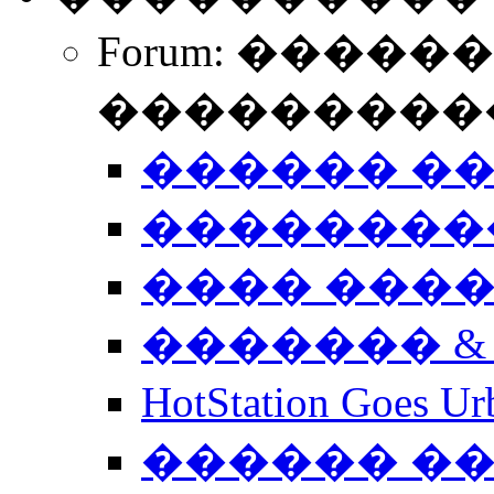
Forum: �����
����������
������ �
��������
���� ���
������� &
HotStation Goe
������ �