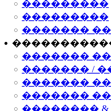
���������
���������
������� �
����������
������� �
������� / �
������� �
������� ��� n
�������� &