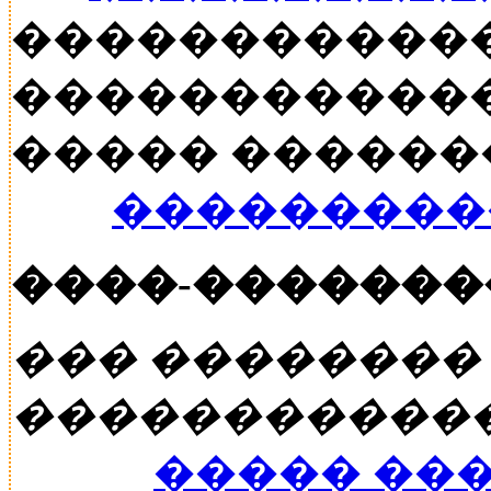
�����������
������������
����� ������� �
���������
����-�������
��� ��������
�����������
����� ��