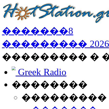
�������
8
���������
202
��������� �
Greek Radio
��������
���������