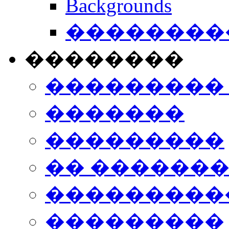
Backgrounds
���������
��������
���������
�������
���������
�� ������
���������
���������