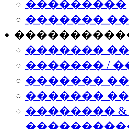
���������
������� �
����������
������� �
������� / �
������� �
������� ��� n
�������� &
���������