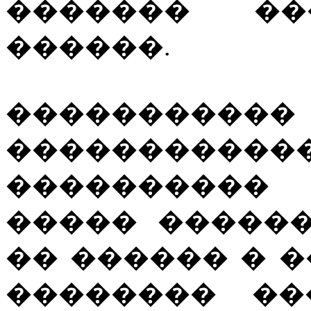
������� �
������.
����������
����������
����������
����� �����
�� ������ � 
�������� ��