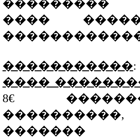
��������� 
���� ����
������������
�����������
:
���� �������
8€ ������
����������,
�������