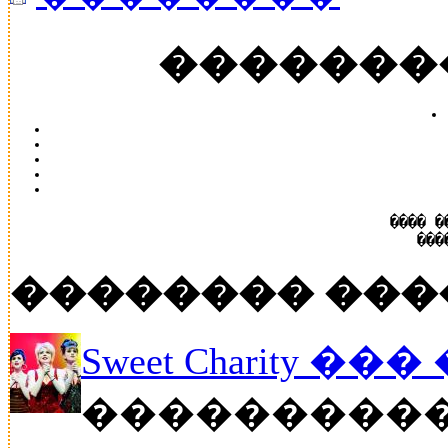
�������
���� �
���
�������� ���
Sweet Charity ��
����������