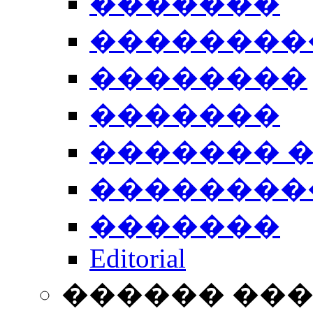
�������
��������
��������
�������
������� 
��������
�������
Editorial
������ ��