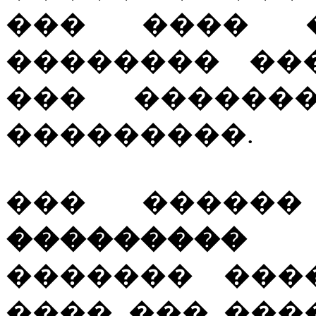
��� ���� �
�������� ��
��� ������
���������.
��� ������
���������
������� ���
���� ��� ���