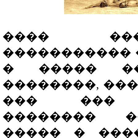
���� ��
�����������
� ����� ��
��������, ��
��� ��� �
�������� �
����� � ���