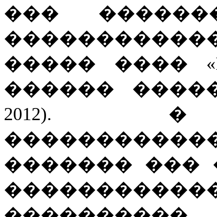
��� ������
������������
����� ���� «I Pa
������ ����
2012).
����������
������� ��� 
�����������
����������