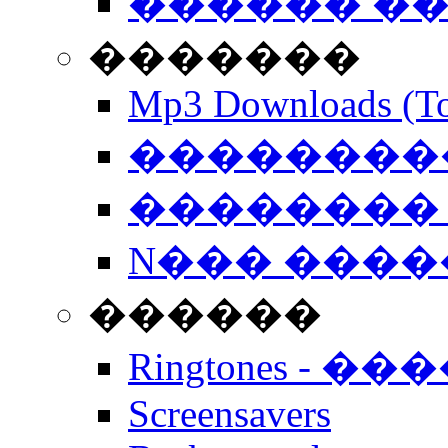
������ �
�������
Mp3 Downloads (To
�����������
�������� 
N��� �����
������
Ringtones - ��
Screensavers