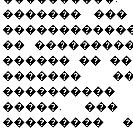
������� ���
�����������
�� ��������
������ �� �
������� �
���������� 
�����. ���
��������� �