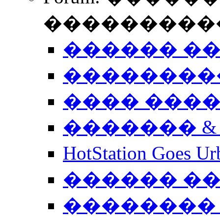
����������
������ �
��������
���� ���
������� &
HotStation Goe
������ �
�������� 