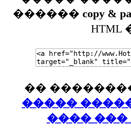
������
copy & pa
HTML
�� �������
����� ����
���� ���