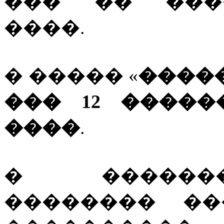
��� �� ���
����.
� ����� «
����
��� 12 ����
����
.
� ������
�������� ��