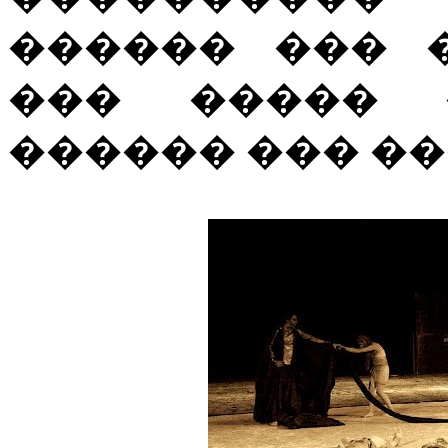
������ ��� 
��� ����� 
������ ��� ��