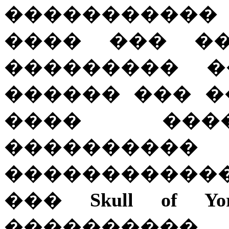
�����������
���� ��� ��
��������� �
������ ��� �
���� ���
���������
�����������
���
Skull of Yor
���������� 