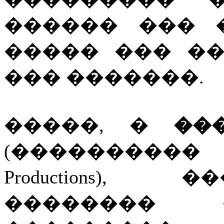
������ ��� 
����� ��� �
��� �������.
�����, �
��
(���������� ��
Productions)
�������� 