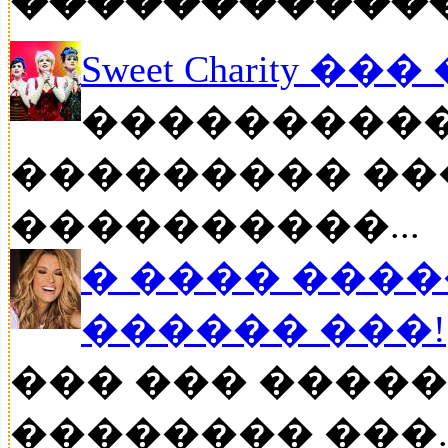
�����������
Sweet Charity ��
����������
��������� ��
����������...
� ���� ����
������ ���!
��� ��� �����
�������� ���..