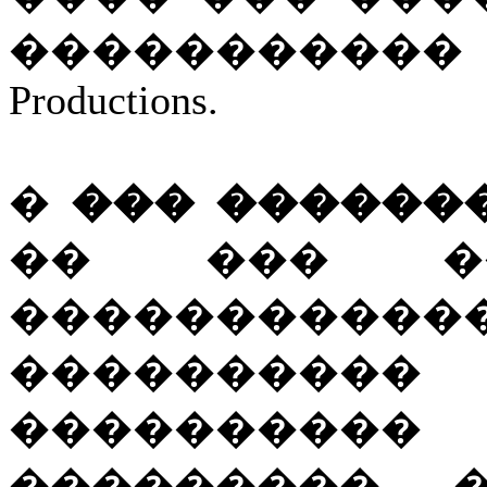
����������� ��
Productions.
�
��� ������
�� ��� ��
����������
����������
���������� 
��������� 