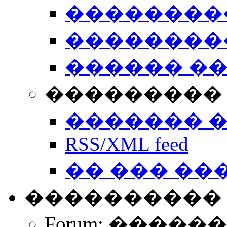
��������
��������
������ �
��������� 
������� 
RSS/XML feed
�� ��� ��
����������
Forum: �����