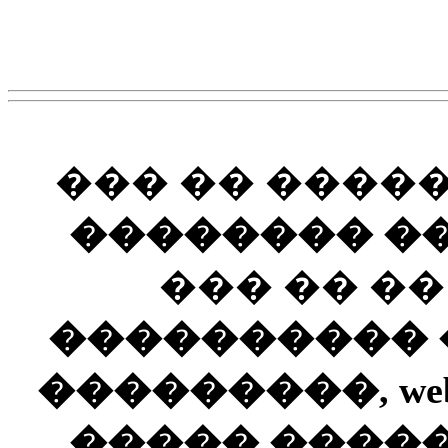
��� �� ����
�������� ��
��� �� �
���������� ��
���������, web
����� ����