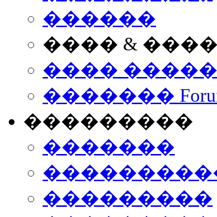
������
���� & ���
���� ����
������� Foru
���������
�������
����������
���������