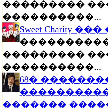
��������� ��
����������...
Sweet Charity ��
����������
��������� ��
����������...
68� �������
����������
������� ���