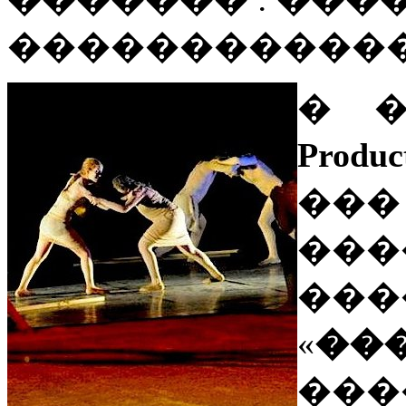
������������
� 
Produc
���
���
���
«
��
��