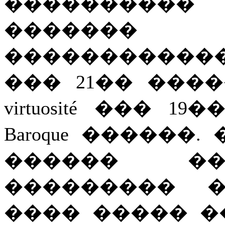
���������� 
������� 
������������ 
��� 21�� ���
virtuosité ��� 
Baroque ������
������ ��
��������� �
���� ����� 