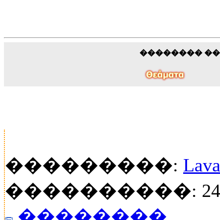
�������� �
���������:
Lava
����������: 24
��������