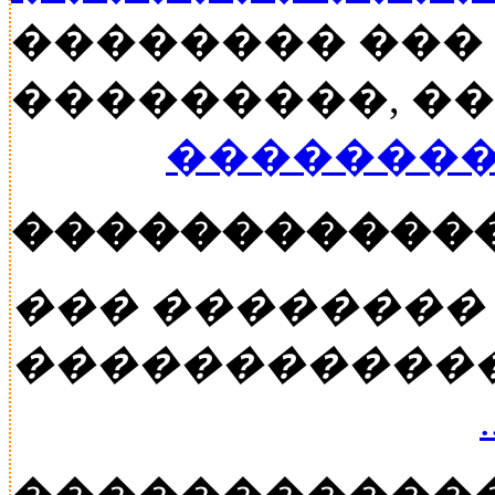
�������� ���
���������, ���
��������
�����������
��� ��������
�����������