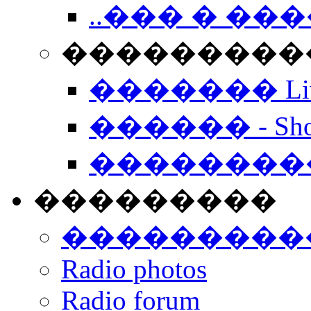
..��� � �
���������� -
������� Live
������ - Sho
��������
���������
���������
Radio photos
Radio forum