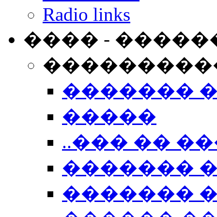
Radio links
���� - �����
���������
������� 
�����
..��� �� ��
������� 
������� �