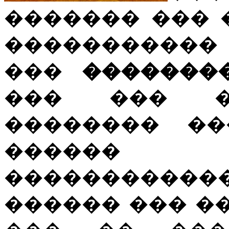
������� ��� 
�����������
���
�������
��� ��� �
�������� ��
������
������������
������ ��� �