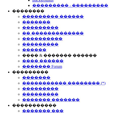
Backgrounds
��������� - ���������
��������
��������� ������
�������
���������
�� �������������
����������
���������
������
���� & ������� ������
���� ������
������� Forum
���������
�������
����������� �������� (*)
���������
���������
������� �������
�����������
������� ���