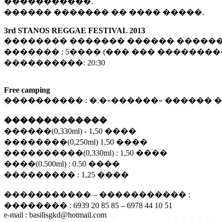
�����������.
������ ������� �� ���� �����.
3rd STANOS REGGAE FESTIVAL 2013
�������� ������� ������ �����
������� : 5���� (��� ��� �������
����������: 20:30
Free camping
���������� : �.�«������» ������
�������������
������(0,330ml) - 1,50 ����
��������(0,250ml) 1,50 ����
����������(0,330ml) : 1,50 ����
����(0.500ml) : 0.50 ����
��������� : 1,25 ����
����������� – ����������� :
�������� : 6939 20 85 85 – 6978 44 10 51
e-mail : basilisgkd@hotmail.com