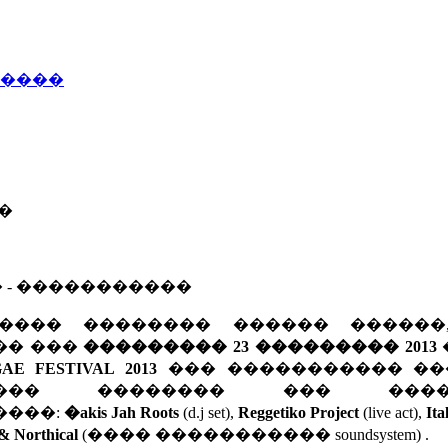
�����
��
� - �����������
���� �������� ������ ������
�� ���
��������� 23 ��������� 2013
AE FESTIVAL 2013
��� ����������� ��
���� �������� ��� �����
����:
�akis Jah Roots
(d.j set),
Reggetiko Project
(live act),
Ita
 & Northical
(���� ����������� soundsystem) .