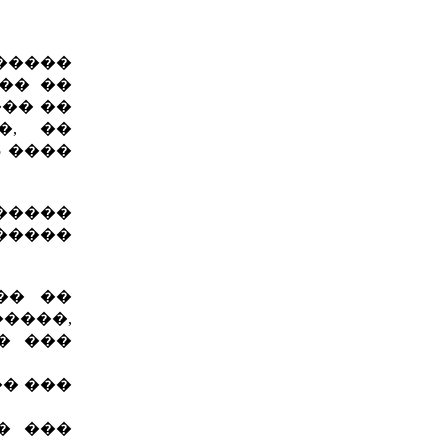
�����
�� ��
��� ��
�, ��
5 ����
�����
�����
�� ��
�����,
� ���
� ���
� ���