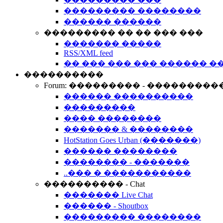
��������� ��������
������ ������
��������� �� �� ��� ���
������� �����
RSS/XML feed
�� ��� ��� ��� ������ �
����������
Forum: ��������� - ���������
������ ����������
���������
���� ��������
������� & ��������
HotStation Goes Urban (�������)
������ ��������
�������� - �������
..��� � �����������
���������� - Chat
������� Live Chat
������ - Shoutbox
��������� ��������