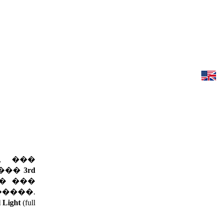
, ���
���
3rd
� ���
���.
l Light
(full