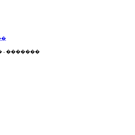
��
� - �������