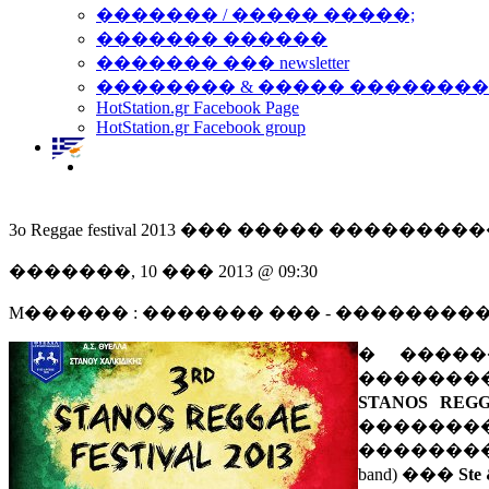
������� / ����� �����;
������� ������
������� ��� newsletter
�������� & ����� �������
HotStation.gr Facebook Page
HotStation.gr Facebook group
3o Reggae festival 2013 ��� ����� ��������
�������, 10 ��� 2013 @ 09:30
M������ : ������� ��� - ��������
� �����
�������
STANOS REGG
������
�������
band) ���
Ste