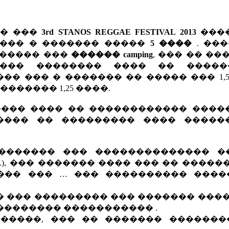
�� ���
3rd STANOS REGGAE FESTIVAL 2013
���
��� � ������� �����
5 ����
. ���
 ����� ���
������ camping
, ��� �� ��
��� �������� ���� �� �����
�� ��� � ������� �� ����� ��� 1,
������� 1,25 ����.
���� ���� �� ������������ ����
���� �� ��������� ���� �����
�������� ��� �������������� �
.), ��� ������� ���� ��� �� �����
��� ��� … ��� ���������� ����
 ��� ��������� ��� ������� ����
�������� ����������� .
������, ��� �� ������� �������