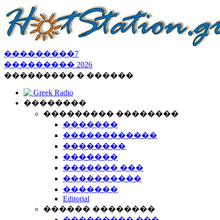
���������
7
���������
2026
��������� � ������
Greek Radio
��������
��������� ��������
�������
������������
��������
�������
������� ���
����������
�������
Editorial
������ ��������
��������� ���