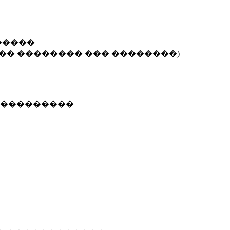
�����
��� �������� ��� ��������)
 ����������