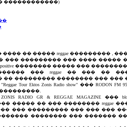
���� ������������)
��
�
�� �� ����� reggae ��������� , ��
 ��� ��������� ��� ���� ����� �
ositive �������� ����� ��� ��������
����� ��� reggae �� ��� �� ��
 �� ��������� �������� ��� ��� 
our Ektos Zonis Radio show" ��� RODON FM 
����������.
NIS RADIO GR & REGGAE MAGAZINE ��� bl
� ����� �� ��� �������� reggae �
������ ��� ��������� ��� ��� ��� ��
����� �������� ��� ������� ��� 