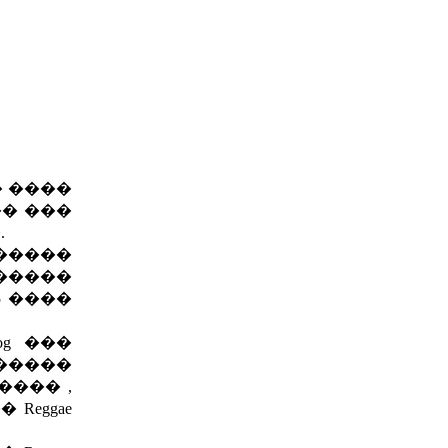
� ����
� ���
.
�����
�����
95 ����
og ���
������
���� ,
Reggae