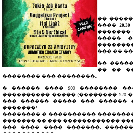
�� ����
����
20.30
�������
����� �
��������
��� �� ��
�� ����
�� �� �
�������� ��� ��������..
� ������ ���� 900 �������� �
���������� ����� (�������� 520 �
��� ������ ����� ��� ������ 
�������!
�������� � ���������� ��������
������� �� ��� ������������ ��
��� ���� ���� �������, �����