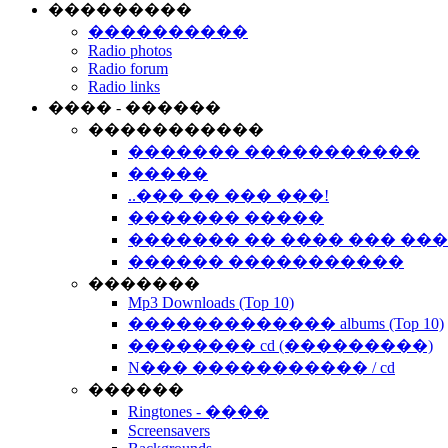
���������
����������
Radio photos
Radio forum
Radio links
���� - ������
�����������
������� �����������
�����
..��� �� ��� ���!
������� �����
������� �� ���� ��� ��
������ �����������
�������
Mp3 Downloads (Top 10)
������������� albums (Top 10)
�������� cd (���������)
N��� ����������� / cd
������
Ringtones - ����
Screensavers