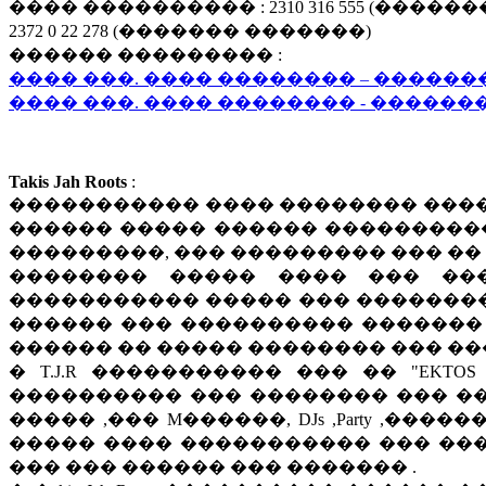
���� ���������� : 2310 316 555 (���
2372 0 22 278 (������� �������)
������ ��������� :
���� ���. ���� �������� – ������
���� ���. ���� �������� - ������
Takis Jah Roots
:
����������� ���� �������� ���� ��
������ ����� ������ ����������
���������, ��� ��������� ��� �� p
�������� ����� ���� ��� ���
����������� ����� ��� ��������
������ ��� ���������� ������� "Reggae T
������ �� ����� �������� ��� �
� T.J.R ����������� ��� �� "EKTOS ZO
���������� ��� �������� ��� ���
����� ,��� M������, DJs ,Party ,��
����� ���� ����������� ��� ����
��� ��� ������ ��� ������� .