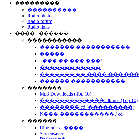
���������
����������
Radio photos
Radio forum
Radio links
���� - ������
�����������
������� �����������
�����
..��� �� ��� ���!
������� �����
������� �� ���� ��� ��
������ �����������
�������
Mp3 Downloads (Top 10)
������������� albums (Top 10)
�������� cd (���������)
N��� ����������� / cd
������
Ringtones - ����
Screensavers