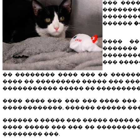
��� ����
������
�������
������
�
���� ��
�������
��������
��� ����
�� �������� ���� ��� �� ������
���� �� ��������� ����� ��� ��
����������� ����� �� ���������
���� ���� ��� ��� ��� ���� ���
������������, ������ ������ ��
������ � ����� ��� ����� ����� 
���� ����� ��� ��� �� ��������
�������� ���.