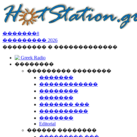
�������
8
���������
2026
��������� � �������������
Greek Radio
��������
��������� ��������
�������
������������
��������
�������
������� ���
����������
�������
Editorial
������ ��������
��������� ���