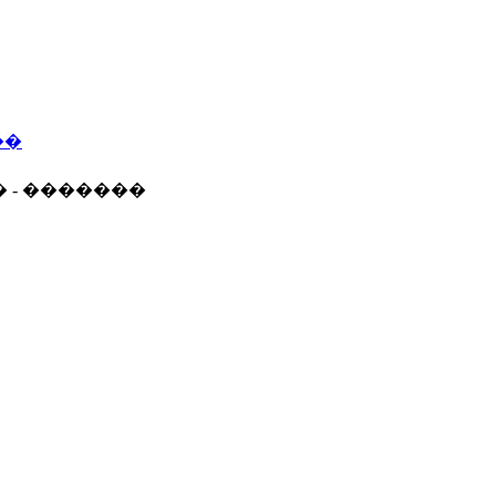
��
� - �������