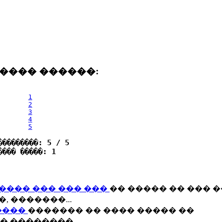
���� ������:
1
2
3
4
5
���������: 5 / 5
���� �����: 1
���� ��� ��� ���
�� ����� �� ��� �
 �������...
����
������� �� ���� ����� ��
 ��������...