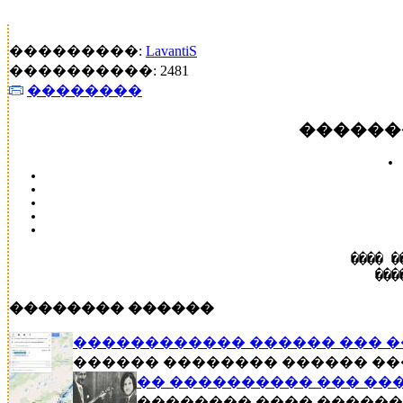
���������:
LavantiS
����������: 2481
��������
������
���� �
���
�������� ������
������������ ������ ��� �
������ �������� ������ ���,
�� ���������� ��� ��
�������� ���� �������