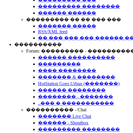
��������� ��������
������ ������
��������� �� �� ��� ���
������� �����
RSS/XML feed
�� ��� ��� ��� ������ �
����������
Forum: ��������� - ���������
������ ����������
���������
���� ��������
������� & ��������
HotStation Goes Urban (�������)
������ ��������
�������� - �������
..��� � �����������
���������� - Chat
������� Live Chat
������ - Shoutbox
��������� ��������