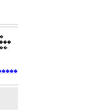
��
����
��:
�����