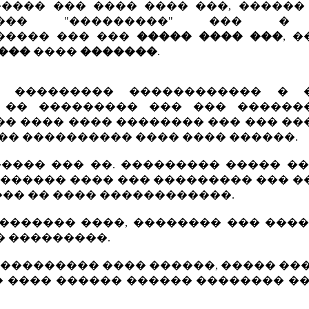
���� ��� ���� ���� ���, ������ 
���� "���������" ��� �
����� ��� ���
����� ���� ���
, 
���
����
�������
.
 ��������� ������������ � 
 �� ��������� ��� ��� ������
� ���� ���� �������� ��� ��� ��
�� ���������� ���� ���� ������.
���� ��� ��. ��������� ����� ��
������� ���� ��� ��������� ��� 
�� �� ���� ������������.
 ������� ����, �������� ��� ���
� ���������.
���������� ���� ������, ����� ��
� ���� ������ ������ �������� �