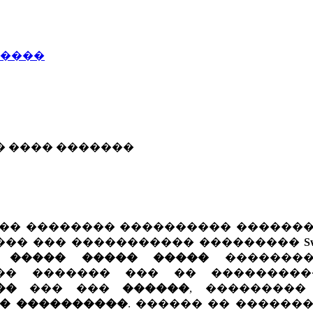
�����
� ���� �������
�� �������� ���������� �������
��� ��� ����������� ���������
S
�
����� ����� �����
��������
��� ������� ��� �� �������
��
��� ���
������
, ���������
�� ����������
. ������ �� ������