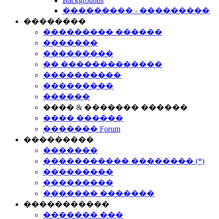
Backgrounds
��������� - ���������
��������
��������� ������
�������
���������
�� �������������
����������
���������
������
���� & ������� ������
���� ������
������� Forum
���������
�������
����������� �������� (*)
���������
���������
������� �������
�����������
������� ���