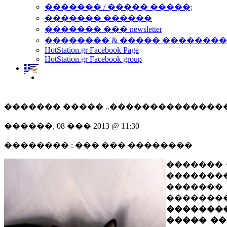
������� / ����� �����;
������� ������
������� ��� newsletter
�������� & ����� �������
HotStation.gr Facebook Page
HotStation.gr Facebook group
������� ����� ..��������������
������, 08 ��� 2013 @ 11:30
�������� : ��� ��� ��������
������� 
�������
������
������
�������
����� �