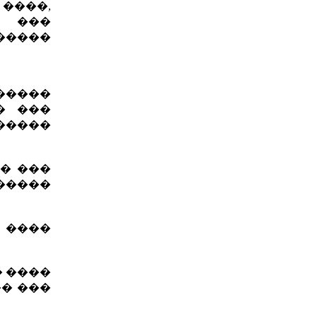
����,
 ���
������
�����
� ���
�����
� ���
������
� ����
� ����
�� ���