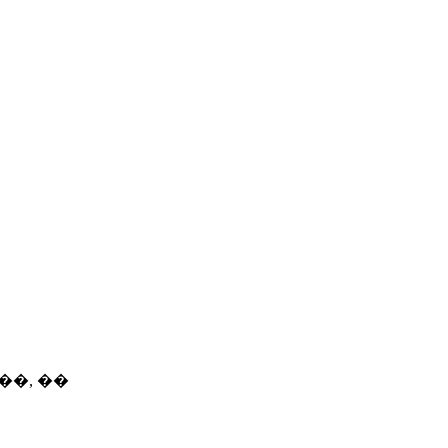
��, ��