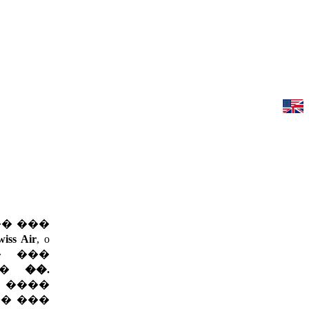
� ���
wiss Air
, o
 ���
���
��.
 ����
�� ���