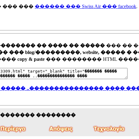
 ��� ���
������ ��� Swiss Air ��� facebook
.
�������� �� ���� �� �����
��� �� 
�� blog/���������, website, ����� � 
�����
copy & paste
��� �������� HTML ����
 ����� ..��������������� ���� ��
�������� ��������