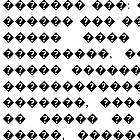
������� ���:
������ ��� �
����� ���� 
���������, 
����� ������
�����������
�������, ���
�� ����� ��
�����, ����