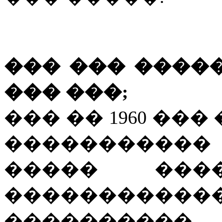
��� ��� ����
��� ���;
��� �� 1960 ��� 
����������
����� ���
���������
���������