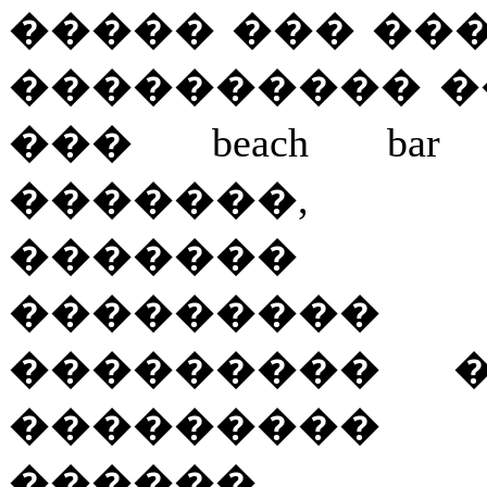
����� ��� ���
���������� �
��� beach b
�������, �
�������
���������
��������� 
��������� 
������.