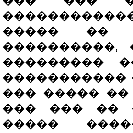
��� ��� �
�����������
����� �� 
����������,
��������� �
����������� 
��� ����� ��
��� ��� �� 
����� ���