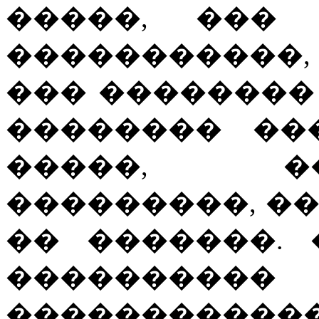
�����, ���
�����������,
��� ��������
�������� ��
�����, �
���������, �
�� �������.
�����
���������