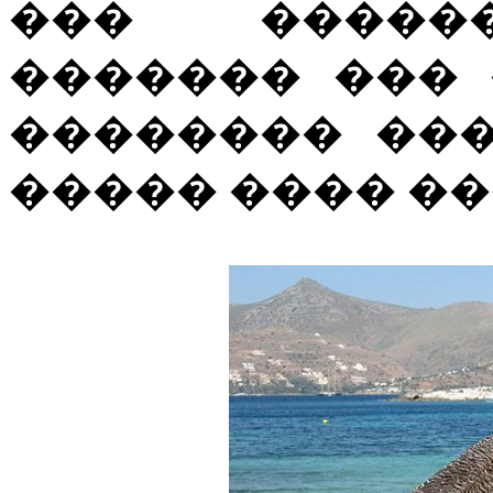
��� ������
������� ��� 
�������� ���
����� ���� ��