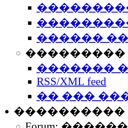
��������
��������
������ �
��������� 
������� 
RSS/XML feed
�� ��� ��
����������
Forum: �����