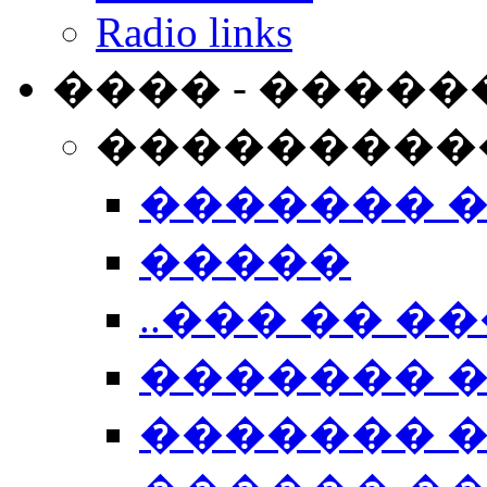
Radio links
���� - �����
���������
������� 
�����
..��� �� ��
������� 
������� �