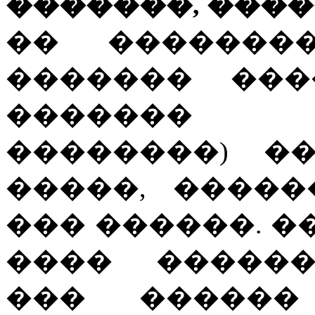
�������, ����
�� �������
������� ���
������� (
��������) �
�����, ����
��� ������. 
���� ������
��� ������ 