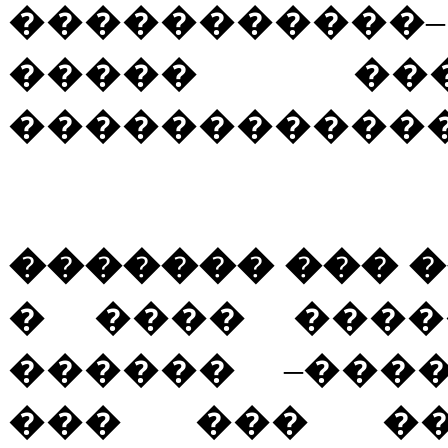
�����������–
����� �
������������
������� ��� 
� ���� ����
������ –���
��� ��� ��