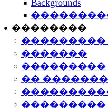
Backgrounds
���������
��������
���������
�������
���������
�� ������
���������
���������