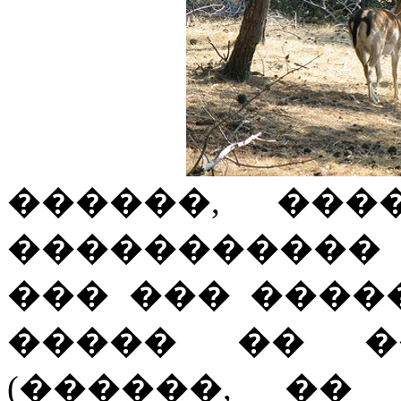
������, ���
�����������
��� ��� ����
����� �� �
(������, ��