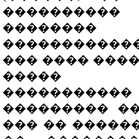
��������
��������
������������
��� ���� ����
����� 
�������
��������� ��
��� �� �����