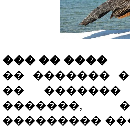
��� �� ����
�� ������� �
�� �������
�������,
��������� ���