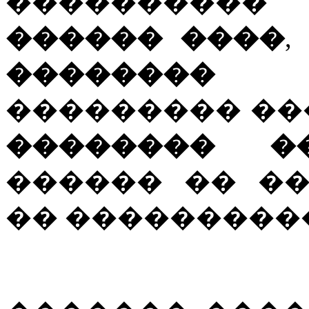
���������
������ ����
��������
��������� ��
�������� �
������ �� �
�� ���������