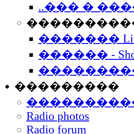
..��� � �
���������� -
������� Live
������ - Sho
��������
���������
���������
Radio photos
Radio forum