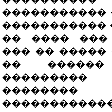
����������� 
����������� 
�� ���� ���
��� �� ����� 
�� ������
��������
������
�����������