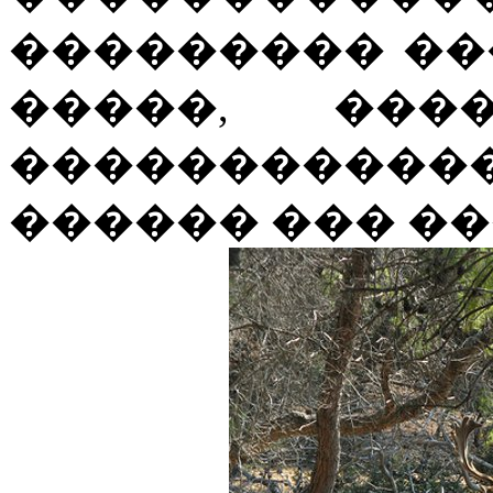
��������� ��
�����, ���
������������
������ ��� ��