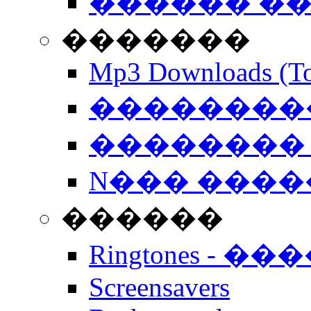
������ �
�������
Mp3 Downloads (To
�����������
�������� 
N��� �����
������
Ringtones - ��
Screensavers