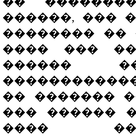
�� ��������
������, ��� 
�������� ��
���� ��� ��
������ 
������������
�� ������� 
��� ������ 
���� ��