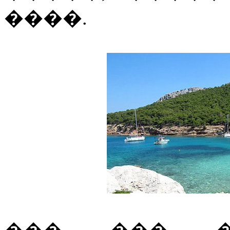
����.