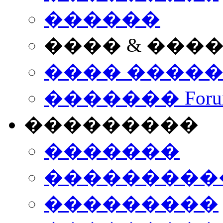
������
���� & ���
���� ����
������� Foru
���������
�������
����������
���������