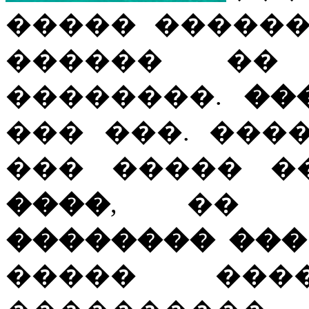
����� ������
������ ��
��������.
��
��� ���. ���
��� ����� �
����
, �
�������� ���
����� ���