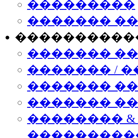
���������
������� �
����������
������� �
������� / �
������� �
������� ��� n
�������� &
���������