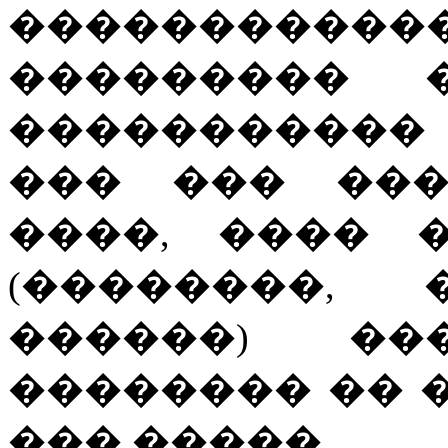
����������
��������� 
�����������
��� ��� ���
����, ���� 
(��������, 
������) �
�������� �� 
��� �����.