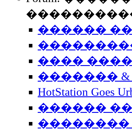
����������
������ �
��������
���� ���
������� &
HotStation Goe
������ �
�������� 