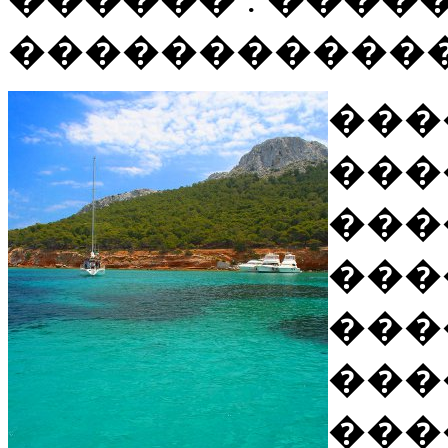
�����������
��
���
���
���
���
���
���