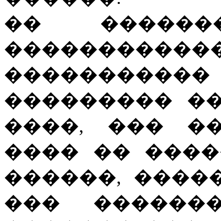
�� ������
���������
���������
��������� �
����, ��� �
���� �� ����
������, ����
��� ������