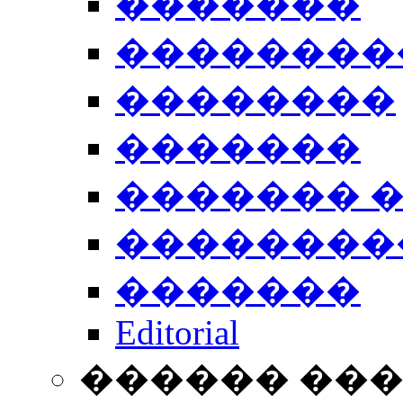
�������
��������
��������
�������
������� 
��������
�������
Editorial
������ ��