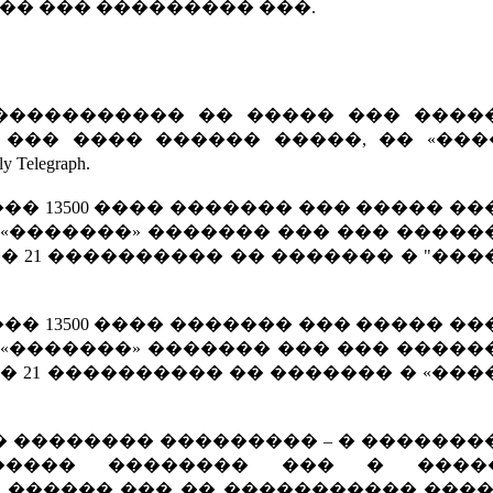
�� ��� ��������� ���.
����������� �� ����� ��� �����
�� ���� ������ �����, �� «�����
legraph.
�� 13500 ���� ������� ��� ����� �
 «�������» ������� ��� ��� ����
�� 21 ���������� �� ������� � "��
�� 13500 ���� ������� ��� ����� �
 «�������» ������� ��� ��� ����
�� 21 ���������� �� ������� � «��
� �������� ��������� – � ������
������ �������� ��� � ���
 ������ ��� �� ����������� ����