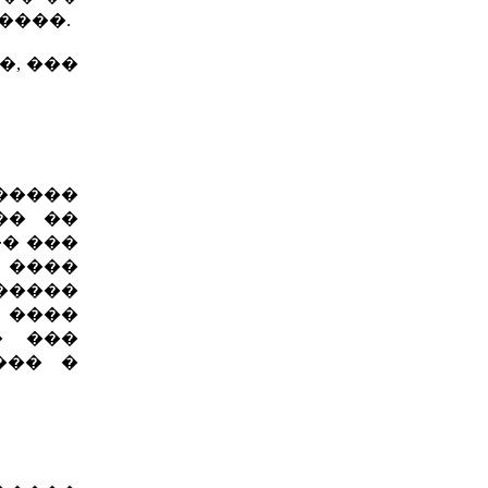
����.
�, ���
������
�� ��
� ���
 ����
�����
 ����
� ���
��� �