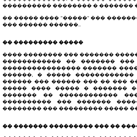
���������� �������� � ������� �
�� ����� ���� "�����" ��� �����
��� ������ ������..
�� ��������� �����
���� �������� ��� ������� �����
������������ �� ������� ���
���������������� ������� ����
������, � ����� ������������ �
������ ��� ������ ��� �� ��� �
����� ���� ����� � ������� �
������� �� ������������ ��
���������� ��� ������� ����
�������� ��� ��������� ����� ��
�� ������� ��������� ��� �� ���