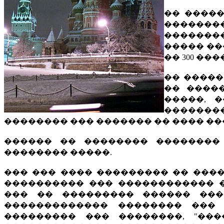
�� �����
�������
��������
����� ��
�� 300 ��
�� �����
�� ����
�����, 
������
�������� ��� ������� �� ���� ��
������ �� �������� ��������
�������� �����.
��� ��� ���� ��������� �� ����
���������� ��� ������������ 
��� �� ��������� ������ ���
������������� �������� ��� 
��������� ��� ��������, "��