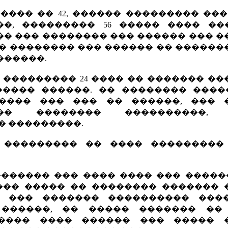
���� �� 42, ������ ��������� ��
��, ��������� 56 ����� ���� ��
� ��� �������� ��� ������ ��� �
� �������� ��� ������ �� ������
�������.
 ��������� 24 ���� �� ������� �
����� ������. �� �������� ����
����� ��� ��� �� ������, ��� 
��� �������� ����������, 
� ���������.
 ��������� �� ���� ���������
������ ��� ���� ���� ��� ������
��� ����� �� �������� ������� 
 ��� ������� ���������� ���
������, �� ����� ������� ��
����� ���� ������ ��� ����� 