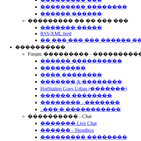
��������� ��������
������ ������
��������� �� �� ��� ���
������� �����
RSS/XML feed
�� ��� ��� ��� ������ �
����������
Forum: ��������� - ���������
������ ����������
���������
���� ��������
������� & ��������
HotStation Goes Urban (�������)
������ ��������
�������� - �������
..��� � �����������
���������� - Chat
������� Live Chat
������ - Shoutbox
��������� ��������