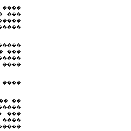
� ����
� ���
�����
�����
������
� ���
�����
����
 ����
�. ��
�����
� ���
 ����
�����