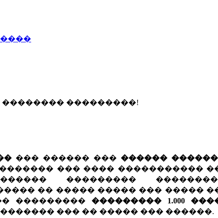
�����
� �������� ���������!
��
��� ������ ���
������ �����
������� ��� ���� ����������� �
������ ��������� �������
���� �� ����� ����� ��� ����� �
�� ���������
��������� 1.000 ��
�������� ��� �� ����� ��� ������.