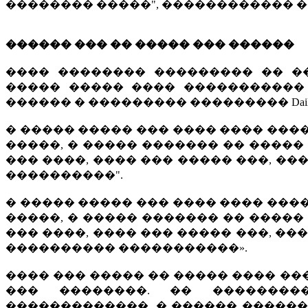
�������� �����", ������������ �
������ ��� �� ����� ��� ������
���� �������� ��������� �� �
����� ����� ���� ����������� �
������ � ��������� ��������� Daily Te
� ����� ����� ��� ���� ���� ����
�����, � ����� ������� �� �����
��� ����, ���� ��� ����� ���, ��
����������".
� ����� ����� ��� ���� ���� ����
�����, � ����� ������� �� �����
��� ����, ���� ��� ����� ���, ��
���������� �����������».
���� ��� ����� �� ����� ���� ��
��� ��������. �� �������
�������������. � ������ ������