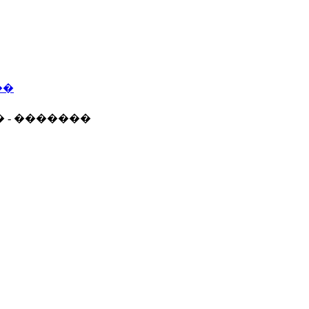
��
� - �������