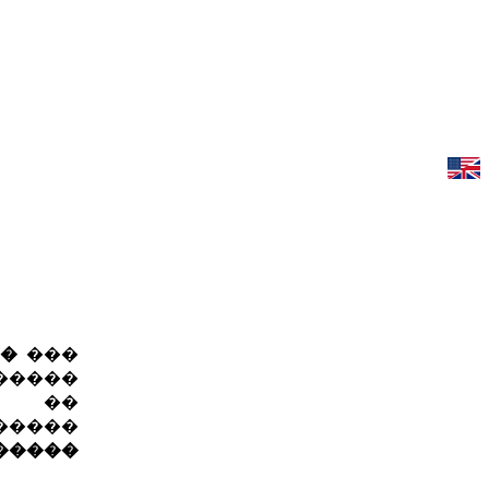
��
���
�����
� ��
�����
������