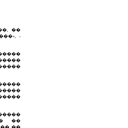
�, ��
�», -
������
������
������
������
������
������
������
�� ��
�� ��