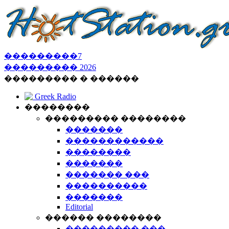
���������
7
���������
2026
��������� � ������
Greek Radio
��������
��������� ��������
�������
������������
��������
�������
������� ���
����������
�������
Editorial
������ ��������
��������� ���