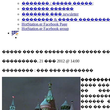
������� / ����� �����;
������� ������
������� ��� newsletter
�������� & ����� �������
HotStation.gr Facebook Page
HotStation.gr Facebook group
����� ��� �� ����� ��� ������ �
���������, 21 ��� 2012 @ 14:00
�������� : ��� ��� ��������
�������
���� ���
�� ���
��������
������ 
��� �� �