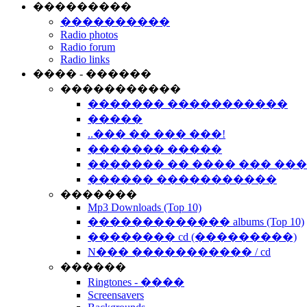
���������
����������
Radio photos
Radio forum
Radio links
���� - ������
�����������
������� �����������
�����
..��� �� ��� ���!
������� �����
������� �� ���� ��� ��
������ �����������
�������
Mp3 Downloads (Top 10)
������������� albums (Top 10)
�������� cd (���������)
N��� ����������� / cd
������
Ringtones - ����
Screensavers