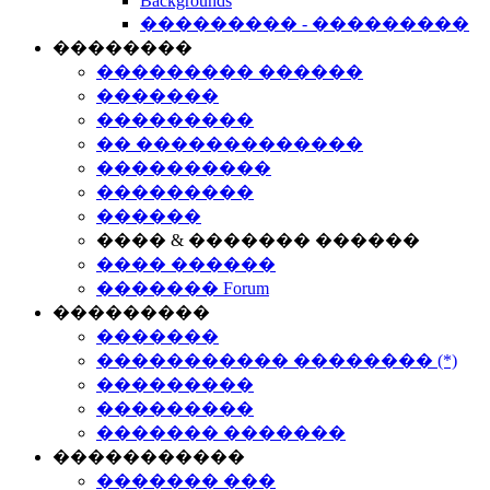
Backgrounds
��������� - ���������
��������
��������� ������
�������
���������
�� �������������
����������
���������
������
���� & ������� ������
���� ������
������� Forum
���������
�������
����������� �������� (*)
���������
���������
������� �������
�����������
������� ���