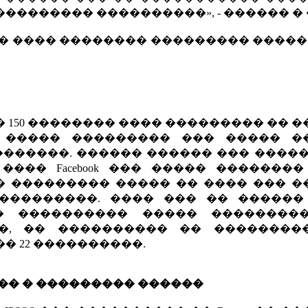
�������� ����������», - ������ � 
�� ���� �������� ��������� �����
 150 �������� ���� ��������� �� 
 ����� ��������� ��� ����� �
������. ������ ������ ��� �����
��� Facebook ��� ����� ��������
� ��������� ����� �� ���� ��� �
���������. ���� ��� �� ������
� ���������� ����� ��������
�, �� ���������� �� ��������
� 22 ����������.
�� � ��������� ������