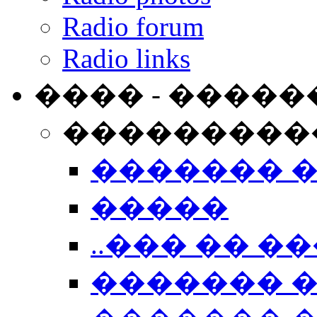
Radio forum
Radio links
���� - �����
���������
������� 
�����
..��� �� ��
������� 