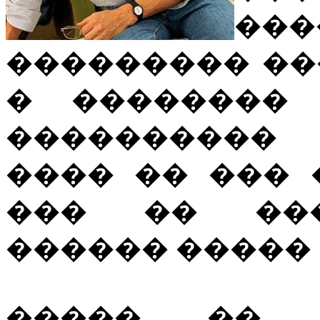
���
��������� �
� �������� 
����������
���� �� ���
��� �� ���
������ ����� 
����� �� 