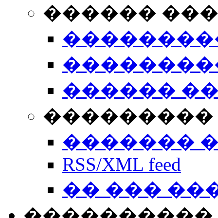
������ ��
��������
��������
������ �
��������� 
������� 
RSS/XML feed
�� ��� ��
����������