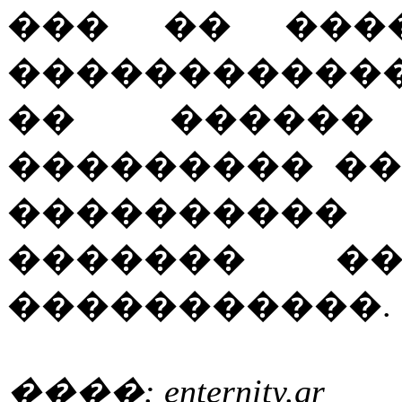
��� �� ���
�����������
�� ������
��������� ��
���������
������� ��
�����������.
����: enternity.gr