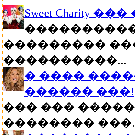
Sweet Charity ��
����������
��������� ��
����������...
� ���� ����
������ ���!
��� ��� �����
�������� ���..