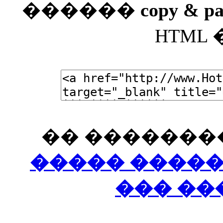
������
copy & pa
HTML
�� �������
����� ����
��� ��