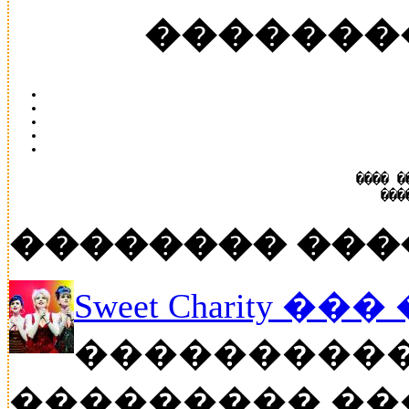
�������
���� �
���
�������� ���
Sweet Charity ��
����������
��������� ��