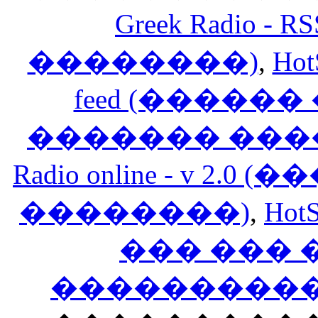
Greek Radio 
��������)
,
Hot
feed (�����
������� ���
Radio online - v 
��������)
,
HotS
��� ���
�����������