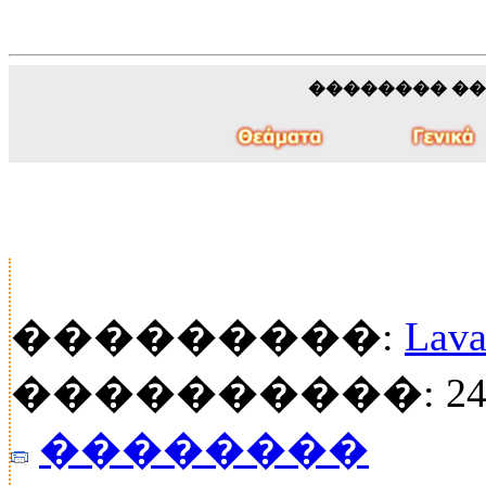
�������� �
���������:
Lava
����������: 24
��������