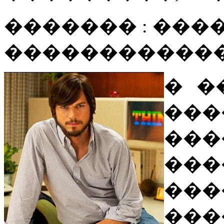
������� : ����
������������
� �
��
���
���
��
���