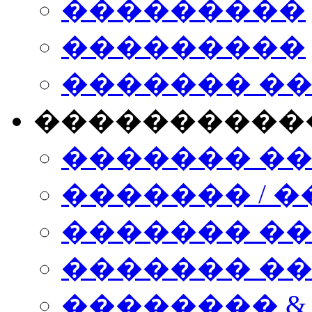
���������
���������
������� �
����������
������� �
������� / �
������� �
������� ��� n
�������� &