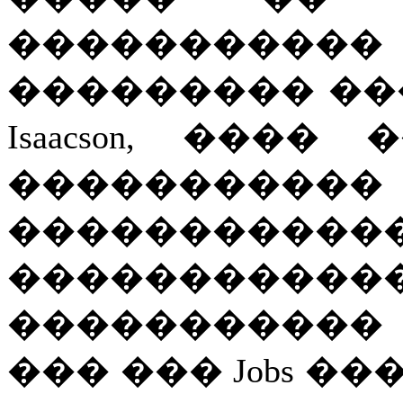
���������
��������� ��� 
Isaacson, ���
���������
�������
����������
����������� 
��� ��� Jobs �