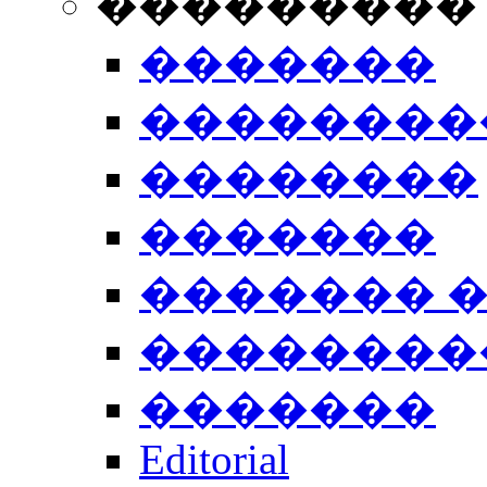
���������
�������
��������
��������
�������
������� 
��������
�������
Editorial