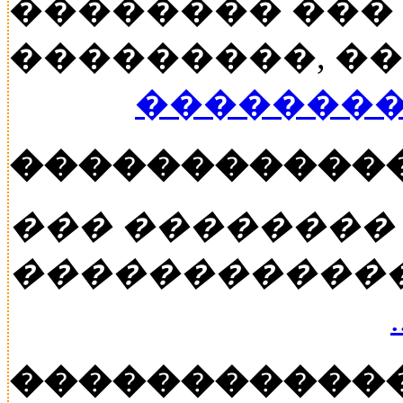
�������� ���
���������, ���
��������
�����������
��� ��������
�����������
�����������