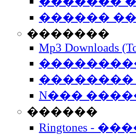
������� �
������ �
�������
Mp3 Downloads (To
�����������
�������� 
N��� �����
������
Ringtones - ��