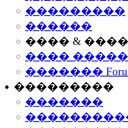
���������
������
���� & ���
���� ����
������� Foru
���������
�������
����������