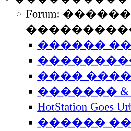
Forum: �����
����������
������ �
��������
���� ���
������� &
HotStation Goe
������ �