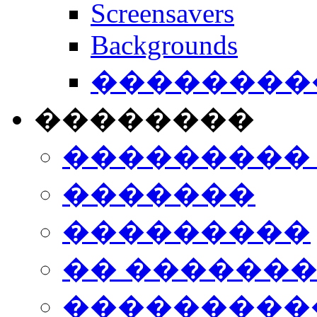
Screensavers
Backgrounds
���������
��������
���������
�������
���������
�� ������
���������