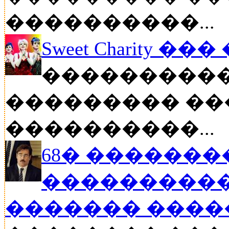
����������...
Sweet Charity ��
����������
��������� ��
����������...
68� �������
����������
������� ���