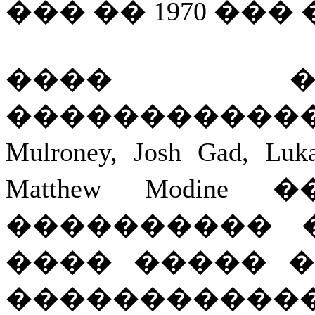
��� �� 1970 ��� �
���� �
�������������
Mulroney, Josh Gad, Lu
Matthew Modin
���������� 
���� ����� ��� Su
�����������