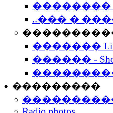
�������� 
..��� � �
���������� -
������� Live
������ - Sho
��������
���������
���������
Radio photos