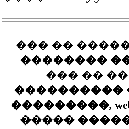
��� �� ����
�������� ��
��� �� �
���������� ��
���������, web
����� ����