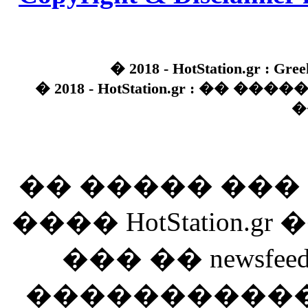
� 2018 - HotStation.gr : Gree
� 2018 - HotStation.gr : �� 
�
�� ����� ��
���� HotStation
��� �� newsfeed
������������