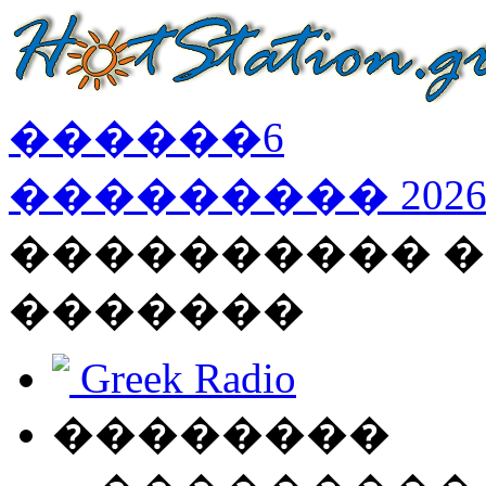
������
6
���������
202
���������� �
�������
Greek Radio
��������