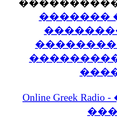
���������
������� 
�������
��������
����������
���
Online Greek Ra
��