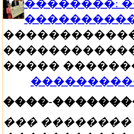
��������: 
���������
�����������
������������
����� ������� �
���������
����-�������
��� ��������