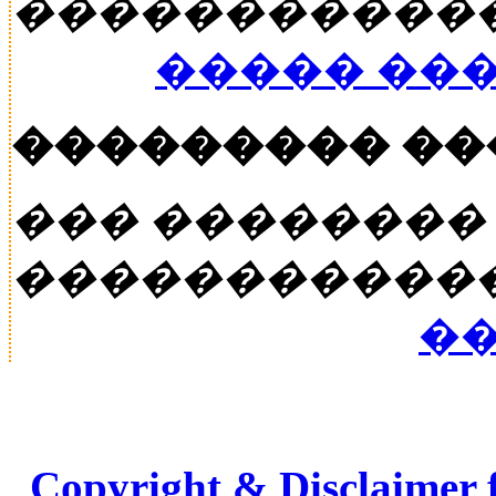
�����������
����� ��
��������� �
��� ��������
�����������
��
Copyright & Disclaimer 