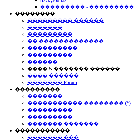
Backgrounds
��������� - ���������
��������
��������� ������
�������
���������
�� �������������
����������
���������
������
���� & ������� ������
���� ������
������� Forum
���������
�������
����������� �������� (*)
���������
���������
������� �������
�����������
������� ���