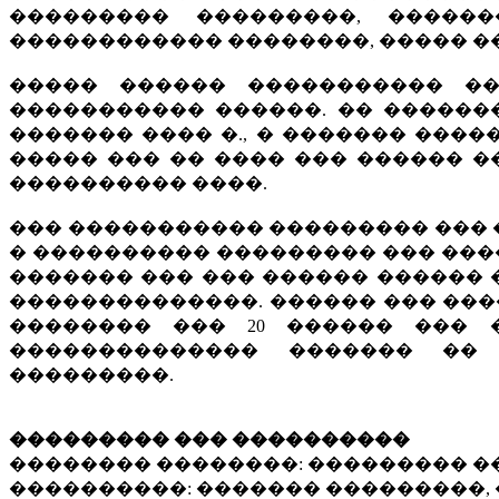
��������� ���������, ������
������������ ��������, ����� �
����� ������ ����������� ��
����������� ������. �� �������
������� ���� �., � ������� ���
����� ��� �� ���� ��� ������ �
���������� ����.
��� ����������� ��������� ���
� ���������� ��������� ��� ���
������� ��� ��� ������ ������ 
��������������. ������ ��� ����
�������� ��� 20 ������ ��� 
�������������� ������� ��
���������.
��������� ��� ����������
�������� ��������: ��������� 
����������: ������� ���������,