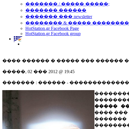
������� / ����� �����;
������� ������
������� ��� newsletter
�������� & ����� �������
HotStation.gr Facebook Page
HotStation.gr Facebook group
���� ������ � ����� ��� ������ 
�����, 02 ��� 2012 @ 19:45
������� : ������ - �������������
������
�������
����� �
���� ��� 
������
�������