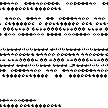
����� ���������, �������� �
�� ������� �������.
 ����, ���� �� �������� ���
 ��������, � ��������� ��� ����
�� ������� �������������� ���� 
� ��� ������� ���� ������� ����
 ������������� �������� �������
�������� � ����� ������ ������ 
�� �������� �� ���� �����������
��� ��������� ���� 130 ������ �
�� �������� ��� ������������
 ������������ �� ���������
�����������
 ����� �����������