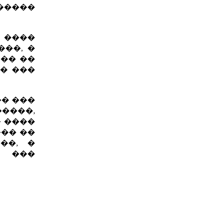
�����
 ����
��, �
��� ��
� ���
� ���
�����,
 ����
��� ��
��, �
� ���