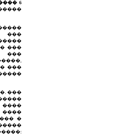
���� 6
�����
�����
 ���
�����
� ���
, ���
����,
� ���
�����
�. ���
�����
 ����
 ����
��� �
�����
����: