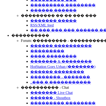
��������� ��������
������ ������
��������� �� �� ��� ���
������� �����
RSS/XML feed
�� ��� ��� ��� ������ �
����������
Forum: ��������� - ���������
������ ����������
���������
���� ��������
������� & ��������
HotStation Goes Urban (�������)
������ ��������
�������� - �������
..��� � �����������
���������� - Chat
������� Live Chat
������ - Shoutbox
��������� ��������