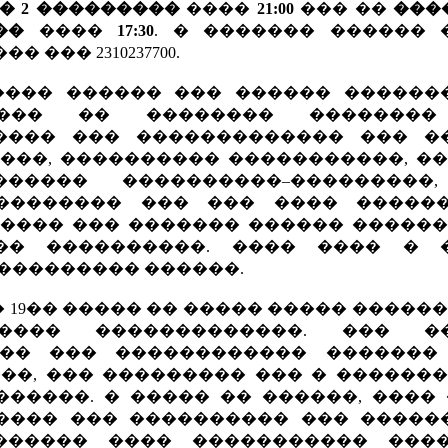
� 2 ���������
����
21:00
��� ��
���
��
����
17:30
. � ������� ������ 
 ��� 2310237700.
���� ������ ��� ������ ������
��� �� �������� ��������
���� ��� ������������� ��� �
���, ���������� �����������, ��
������ ����������–���������
�������� ��� ��� ���� ������
���� ��� ������� ������ ������
�� ����������. ���� ���� � 
 ��������� ������.
19�� ����� �� ����� ����� ������
���� �������������. ��� �
�� ��� ������������ �������
��, ��� ��������� ��� � �������
�����. � ����� �� ������, ���� 
����� ��� ���������� ��� �����
����� ���� ����������� ����