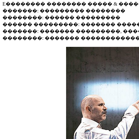
E�������� �������� ����� & ���
�������: ��������� ��������
��������: ������ ���������
������ ���������: ������� ���
�������: ������� ���������, ��
��������: ������� �����������