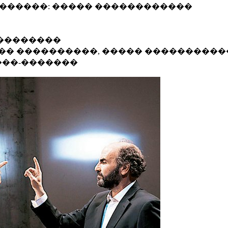
�������: ����� ������������
���������
��� ����������, ����� ����������
���-�������