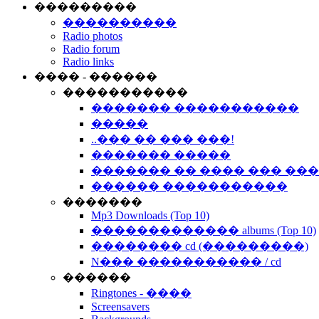
���������
����������
Radio photos
Radio forum
Radio links
���� - ������
�����������
������� �����������
�����
..��� �� ��� ���!
������� �����
������� �� ���� ��� ��
������ �����������
�������
Mp3 Downloads (Top 10)
������������� albums (Top 10)
�������� cd (���������)
N��� ����������� / cd
������
Ringtones - ����
Screensavers