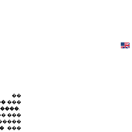
� ��
��
���
�����
.
�� ���
�����
�
���