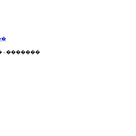
��
� - �������