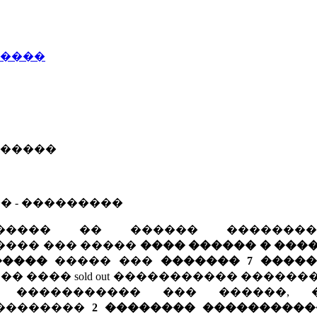
�����
������
� - ���������
������ �� ������ �������
���� ��� �����
���� ������ � ���
�����
����� ���
������� 7 ����
�� ���� sold out ����������� ������
� ����������� ��� ������, 
��������
2 �������� ����������