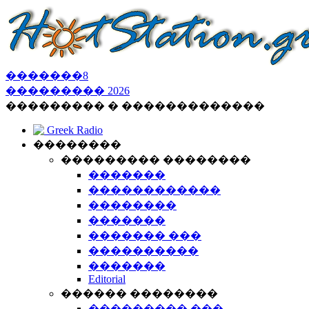
�������
8
���������
2026
��������� � �������������
Greek Radio
��������
��������� ��������
�������
������������
��������
�������
������� ���
����������
�������
Editorial
������ ��������
��������� ���