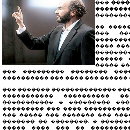
���
����
�������
����������
�� ����
��� ��
�������
���� ���
�������
������ 
����� ��
��� ��������� �������� ���
���������� ��� ���� ��� ������
��� ������� �������������� ��� 
����������� ���������� ��
����������� � ��������� ���
��������� ��� ���� ����������
��� ����� ��� ������� ��� ����
������� �� ��������. � �����
����� ���� ��� �� ���������