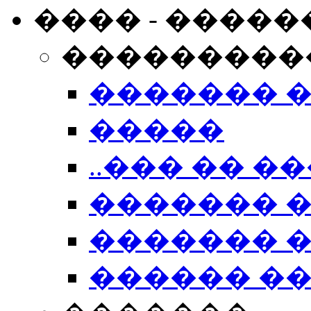
���� - �����
���������
������� 
�����
..��� �� ��
������� 
������� �
������ �