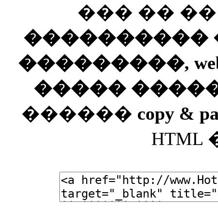
��� �� �
���������� ��
���������, web
����� ����
������
copy & pa
HTML