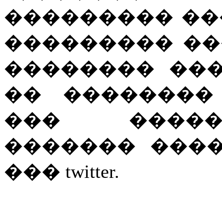
��������� ��
��������� ���
�������� ��
�� ��������
��� �����
������� ���
��� twitter.