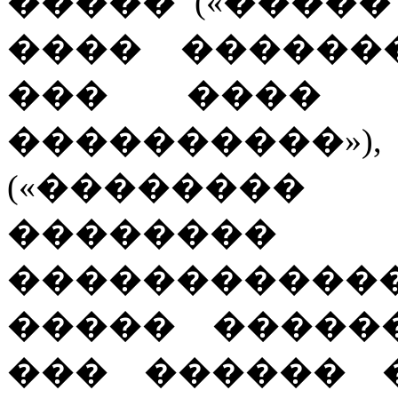
����� («�����
���� ������
��� ���� 
����������»)
(«�������
�������
�����������
����� �����
��� ������ �