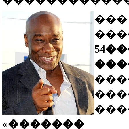
���
��
54
��
���
��
���
«
������� 