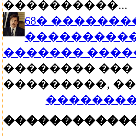
����������...
68� �������
����������
������� ���
�������� ���
���������, ���
��������
�����������