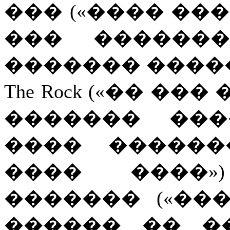
��� («���� ��
��� ������
������� �����
The Rock («�� ��
������� ���
���� ������
���� ����»
������� («��
������ �� �