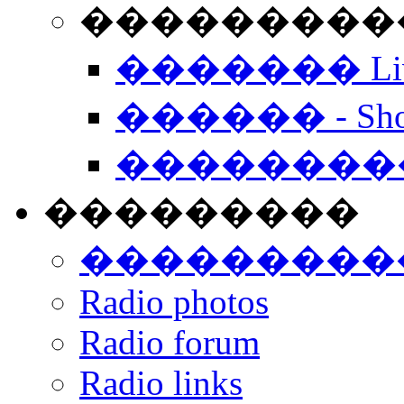
���������� -
������� Live
������ - Sho
��������
���������
���������
Radio photos
Radio forum
Radio links