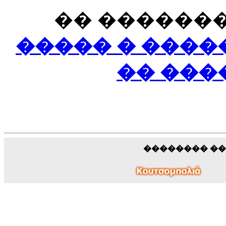
�� �������
����� � ����
�� ���
�������� �