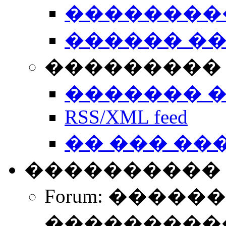
��������
������ �
��������� 
������� 
RSS/XML feed
�� ��� ��
����������
Forum: �����
����������