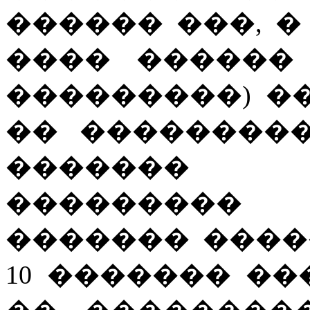
������ ���, 
���� ������
���������) �
�� ��������
������� 
��������� 
������� ����
10 ������� �