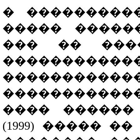
� ���������
����� �����
��� �� ���
�������
�����������
�����������
���� ������
(1999) ����� 