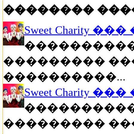
�������� ���
Sweet Charity ��
����������
��������� ��
����������...
Sweet Charity ��
����������
��������� ��