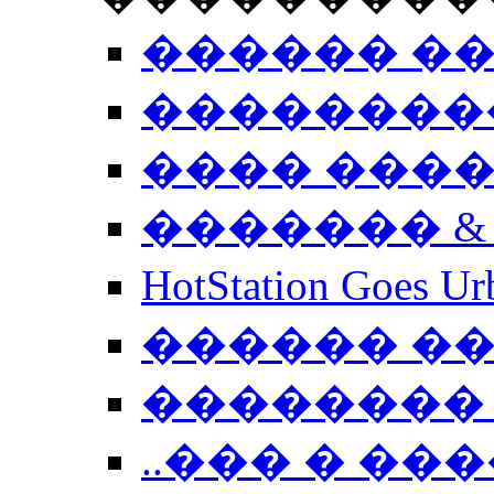
������ �
��������
���� ���
������� &
HotStation Goe
������ �
�������� 
..��� � �