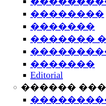
��������
��������
�������
������� 
��������
�������
Editorial
������ ��
��������