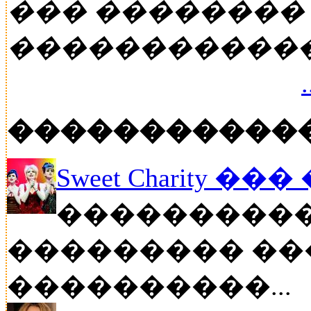
��� ��������
�����������
�����������
Sweet Charity ��
����������
��������� ��
����������...