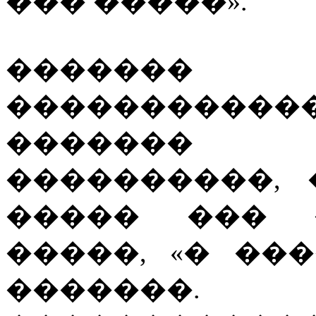
��� �����».
������
���������
������� 
����������,
����� ��� 
�����, «� ��
������