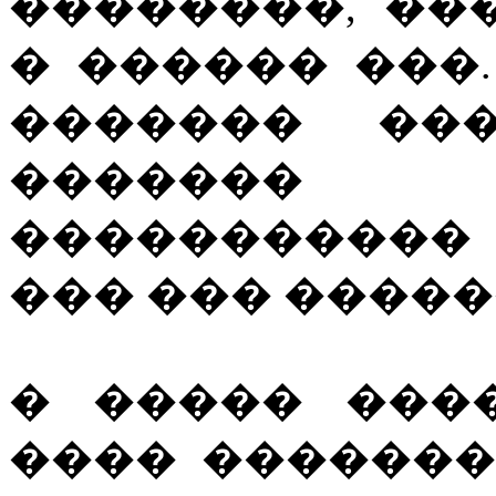
��������, ��
� ������ ���
������� ���
�������
�����������
��� ��� �����
� ����� ���
���� �������