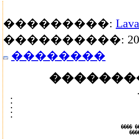
���������:
Lava
����������: 20
��������
�������
���� �
���