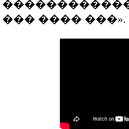
������������
��� ���� ���».