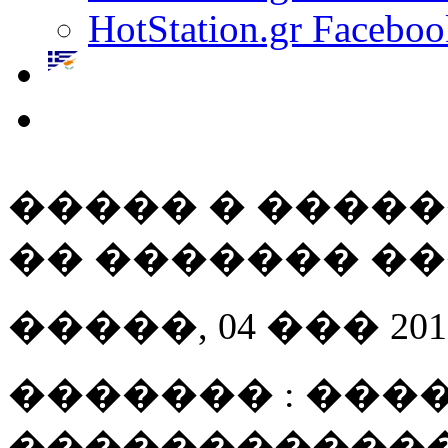
HotStation.gr Faceboo
����� � ����
�� ������� �
�����, 04 ��� 2012 
������� : ����
������������