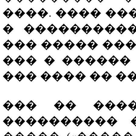
����. ���� ��
� ���������
��� ����� ��
��� � ������
��� ���� �� ��
��� �� ����
���������� 