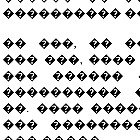
���������� ��
�� ���, �� 
��� ���, ���� 
��� ������ 
���������� 
��. ���� ���
��� �������