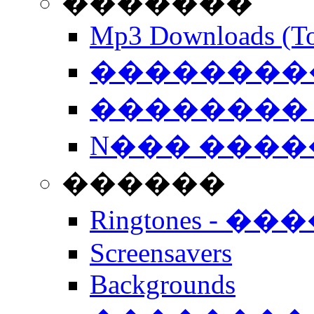
�������
Mp3 Downloads (To
�����������
�������� 
N��� �����
������
Ringtones - ��
Screensavers
Backgrounds