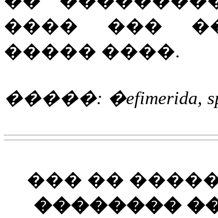
�� ��������
���� ��� �
����� ����.
�����: �efimerida, s
��� �� ����
�������� ��