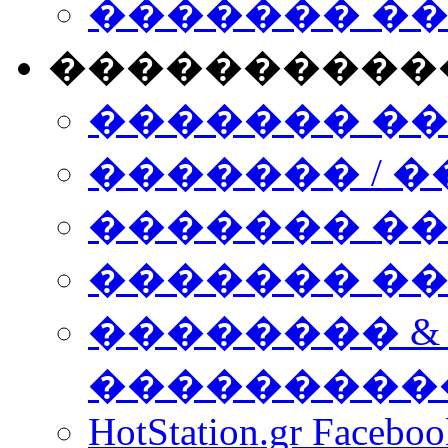
������� �
����������
������� �
������� / �
������� �
������� ��� n
�������� &
���������
HotStation.gr Facebo