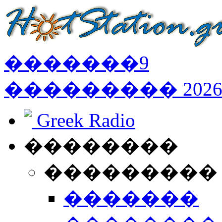
�������
9
���������
202
Greek Radio
��������
���������
�������