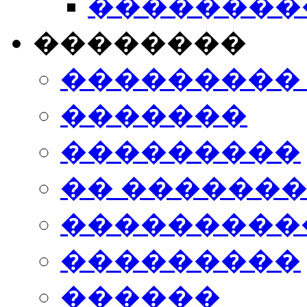
���������
��������
���������
�������
���������
�� ������
���������
���������
������