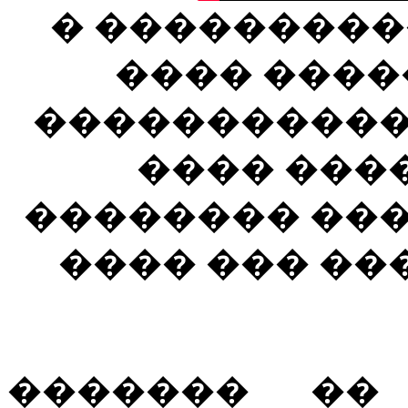
� ���������
���� ����
�����������
���� ���
�������� ����
���� ��� ��
������� ��