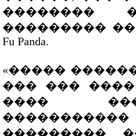
�������� 
��������� ���
Fu Panda.
«����� �����
��� ��� ���� �
���� ��
���������
��������� �