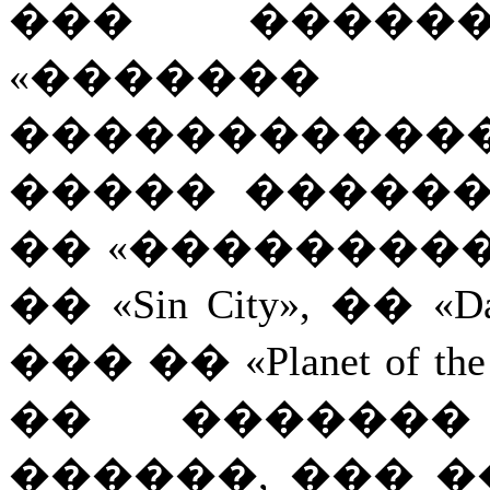
��� �����
«������� 
�����������
����� ������
�� «����������», 
�� «Sin City», �� «Dar
��� �� «Planet of 
�� �������
������, ��� 