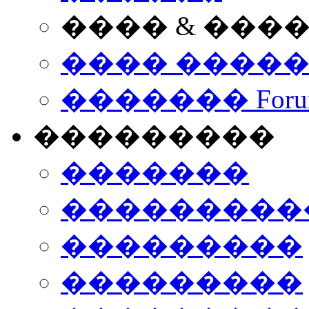
���� & ���
���� ����
������� Foru
���������
�������
����������
���������
���������