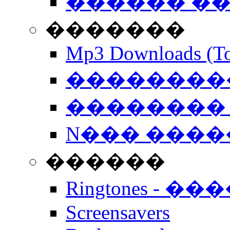
������ �
�������
Mp3 Downloads (To
�����������
�������� 
N��� �����
������
Ringtones - ��
Screensavers