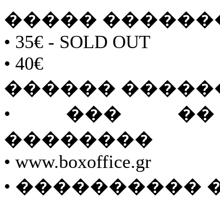
����� ������
• 35€ - SOLD OUT
• 40€
������ �����
• ��� �� 
��������
• www.boxoffice.gr
• ���������� ���: