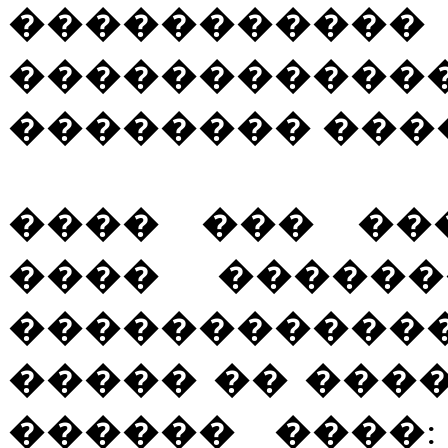
���������
��������
�������� ���
���� ��� ��
���� ������
�����������
����� �� ����
������ ����: