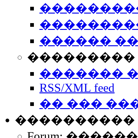
��������
��������
������ �
��������� 
������� 
RSS/XML feed
�� ��� ��
����������
Forum: �����