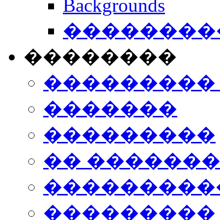
Backgrounds
���������
��������
���������
�������
���������
�� ������
���������
���������