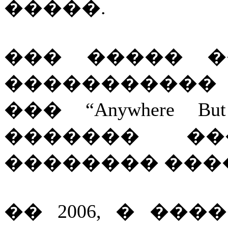
�����.
��� ����� �
����������� ��
��� “Anywhere B
������� ���
�������� ���
�� 2006, � ��