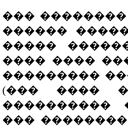
��� �������� �
������ ����
����� �����
���� ���� ��
��������� ��� 
(��� ���� �
���������� 
��� �������� Wil