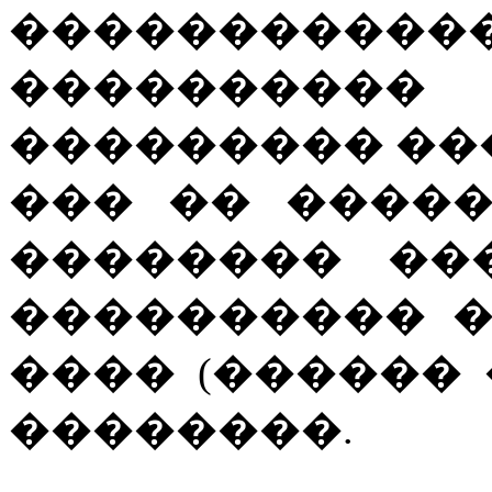
���������
��������
��������� ��
��� �� ����
�������� ��
���������� 
���� (������
��������.