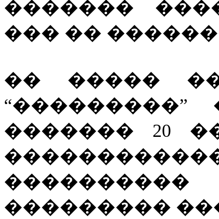
������� ���
��� �� �������
�� ����� ��
“���������”
������� 20 ��
���������
��������
��������� ��