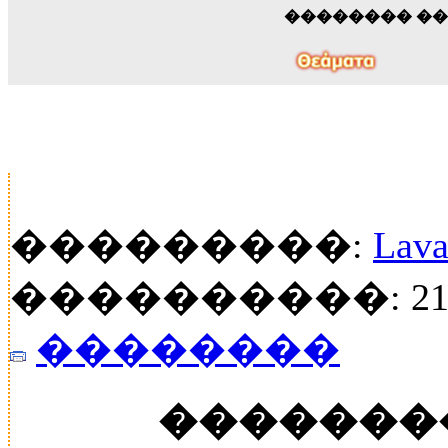
�������� �
���������:
Lava
����������: 21
��������
�������