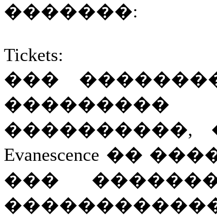
�������:
Tickets:
��� �������
�������
����������,
Evanescence �� 
��� ������
�������