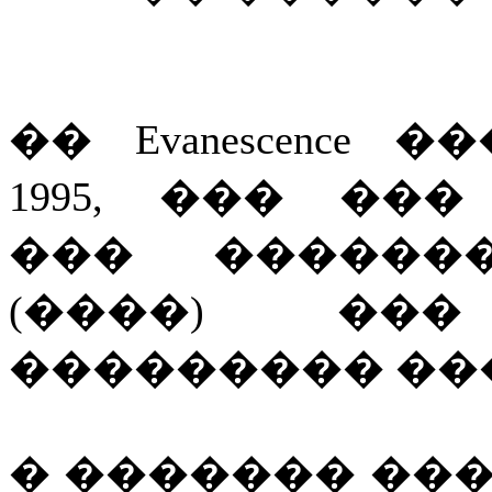
�� Evanescence
1995, ��� ��
��� �����
(����) ��
��������� ��� �
� ������� ������