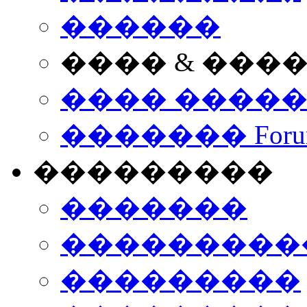
������
���� & ���
���� ����
������� Foru
���������
�������
����������
���������