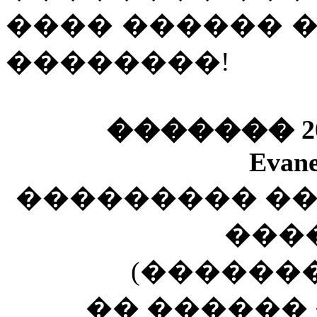
���� ������ 
��������!
������� 20
Evane
��������� �
���
(������
�� ������