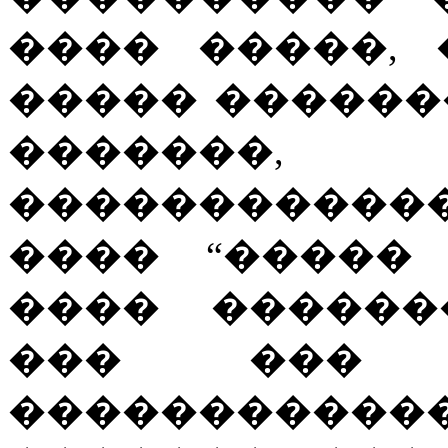
���� �����,
����� ������
�������
�����������
���� “�����
���� ������
��� ��� 
���������