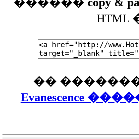
������
copy & pa
HTML
�� �������
Evanescence �