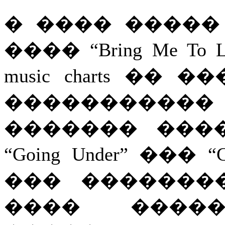
� ���� �����
���� “Bring Me T
music charts ��
���������
������� ������
“Going Under” ��� “Ca
��� ����������
���� �����