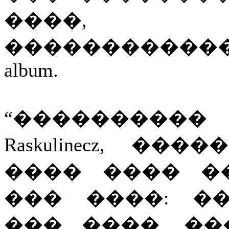
����
�����������
album.
“���������� �
Raskulinecz, �
���� ���� �
��� ����: �
��� ����, �