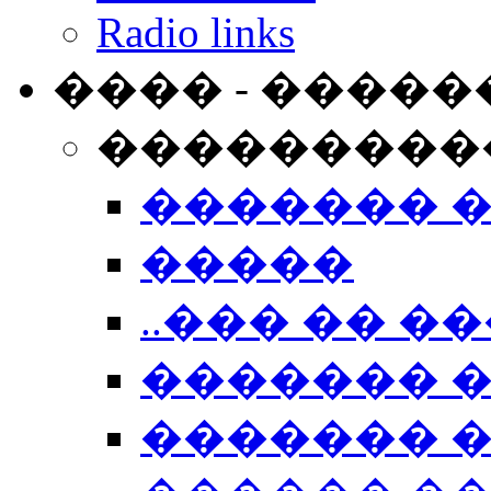
Radio links
���� - �����
���������
������� 
�����
..��� �� ��
������� 
������� �