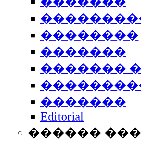
�������
��������
��������
�������
������� 
��������
�������
Editorial
������ ��