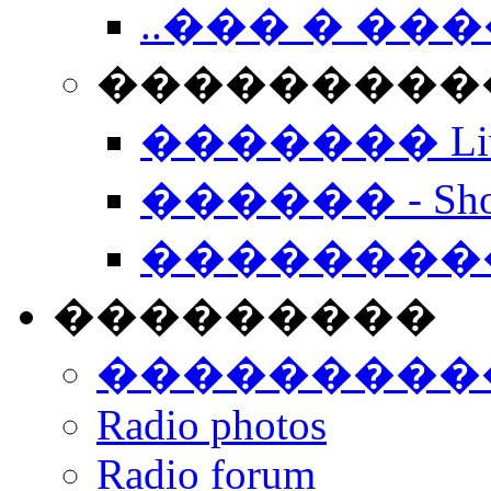
..��� � �
���������� -
������� Live
������ - Sho
��������
���������
���������
Radio photos
Radio forum