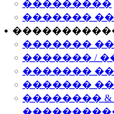
���������
������� �
����������
������� �
������� / �
������� �
������� ��� n
�������� &
���������