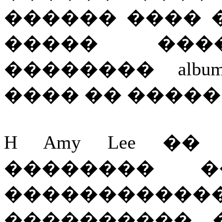
������ ���� 
����� ���
�������� alb
���� �� ������
H Amy Lee �
�������� 
������������
���������� 