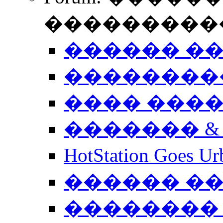
����������
������ �
��������
���� ���
������� &
HotStation Goe
������ �
�������� 