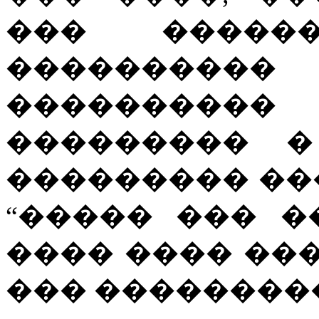
��� �����
�������
���������
��������� �
��������� ��
“����� ��� �
���� ���� ���
��� ���������