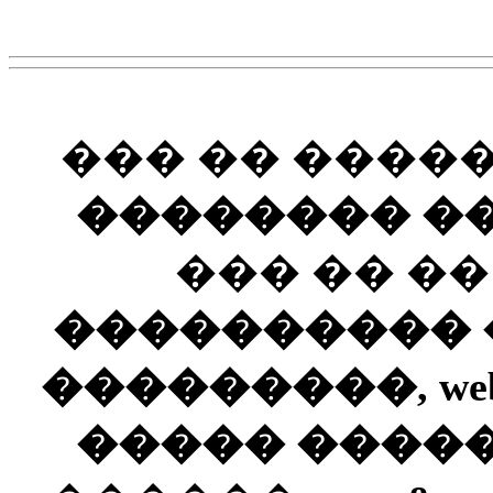
��� �� ����
�������� ��
��� �� �
���������� ��
���������, web
����� ����