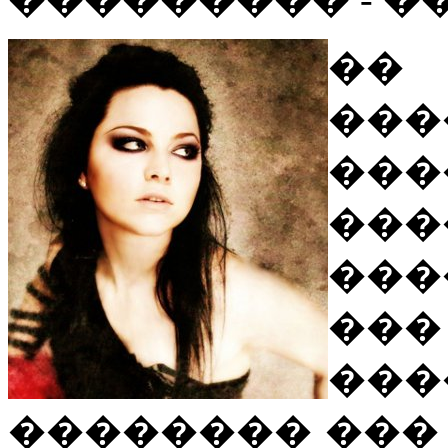
�
��
���
���
���
���
���
�������� ���