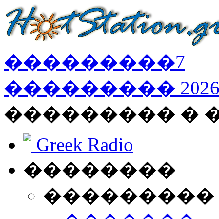
���������
7
���������
202
��������� � 
Greek Radio
��������
���������