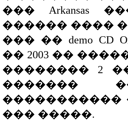
��� Arkansas 
������ ���� �
��� �� demo CD 
�� 2003 �� ����� �
�������� 2 ��
������� 
����������� 
��� �����.