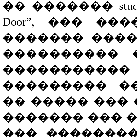
�� ������� studio
Door”, ��� �
������� �����
���������� 
���������
��������� �
�� ����� ��� ��
������� ��� 
��� �������