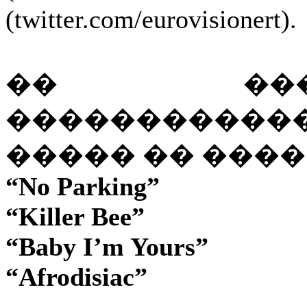
(twitter.com/eurovisionert).
�� ��
�����������
����� �� ����
“No Parking”
“Killer Bee”
“Baby I’m Yours”
“Afrodisiac”