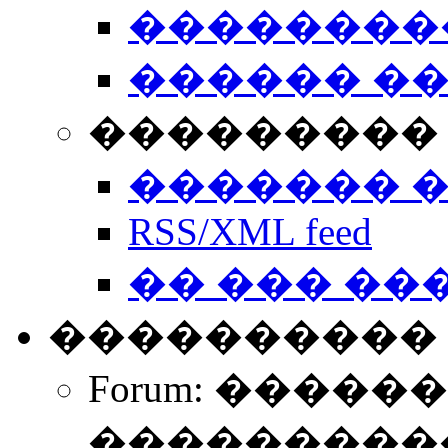
��������
������ �
��������� 
������� 
RSS/XML feed
�� ��� ��
����������
Forum: �����
����������