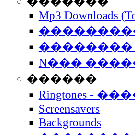
�������
Mp3 Downloads (To
�����������
�������� 
N��� �����
������
Ringtones - ��
Screensavers
Backgrounds