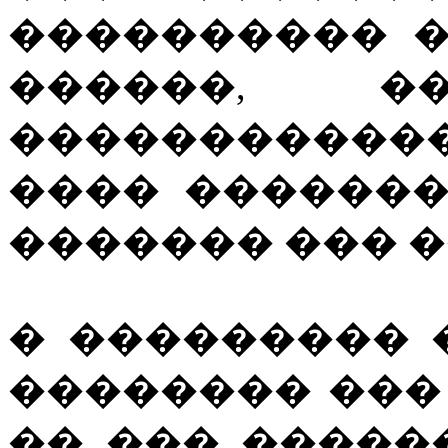
���������� �
������, �
�����������
���� ������
������� ��� 
� ��������� 
�������� ���
�� ��� �����