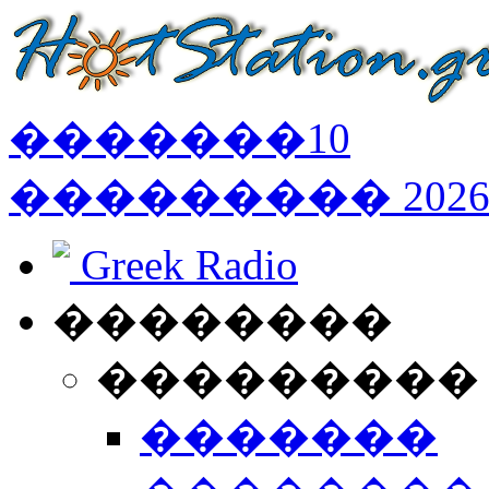
�������
10
���������
202
Greek Radio
��������
���������
�������