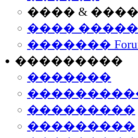
���� & ���
���� ����
������� Foru
���������
�������
����������
���������
���������