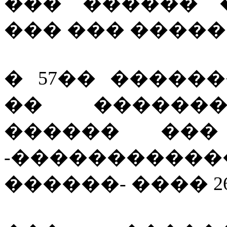
��� ������ 
��� ��� �����
� 57�� �����
�� �������
������ ���
-�����������
������- ���� 2