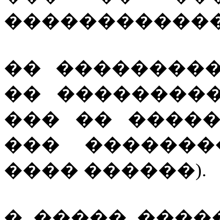
������������
�� ��������
�� ��������
��� �� ����
��� �������
���� ������).
� ����� ����