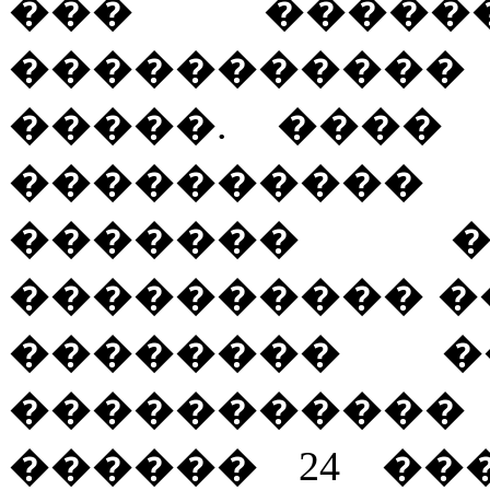
��� �����
����������
�����. ����
����������
������� �
���������� �
�������� 
�����������
������ 24 ���