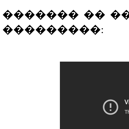
������� �� �
���������: