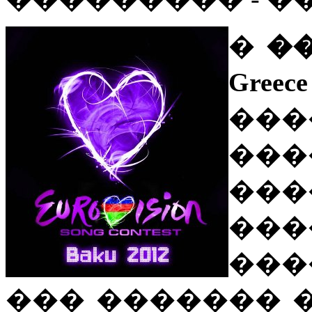
�
�
Greece
���
��
��
��
���
��� ������� 