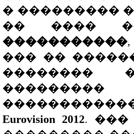
� ��������� 
�� ���� �
�����������
��� �� �����
�������� 
�������
�����������
Eurovision 2012
. ��