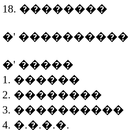
18. ��������
�' ���������� - 
�' �����
1. ������
2. ��������
3. ����������
4. �.�.�.�.