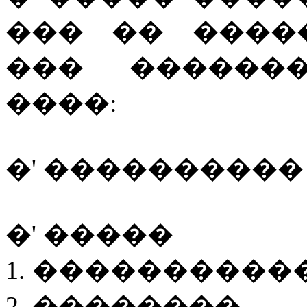
��� �� ����
��� ������
����:
�' ���������� - 
�' �����
1. ����������
2. ��������