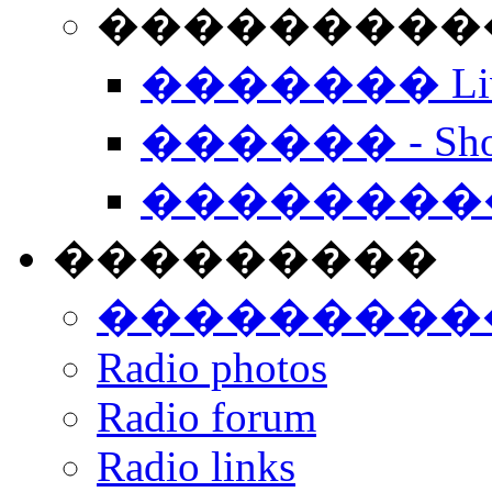
���������� -
������� Live
������ - Sho
��������
���������
���������
Radio photos
Radio forum
Radio links