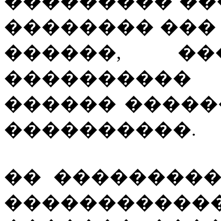
��������� ��
�������� ���
������, ��
���������
������ �����
����������.
�� ��������
������������