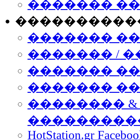
������� �
����������
������� �
������� / �
������� �
������� ��� n
�������� &
���������
HotStation.gr Facebo