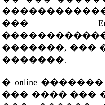
����������
��� Euro
����������
�������, ���
�������.
� online �����
��� ���� ���