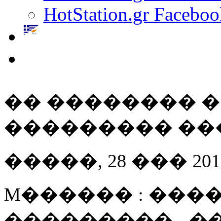
HotStation.gr Faceboo
�� �������� 
��������� ��� ��
�����, 28 ��� 2012 
M������ : ����
��������� - 