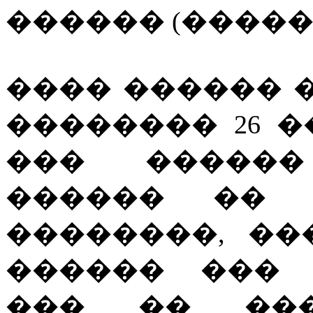
������ (�������
���� ������ 
�������� 26 �
��� ������
������ �� "b
��������, ��
������ ��� 
��� �� ���