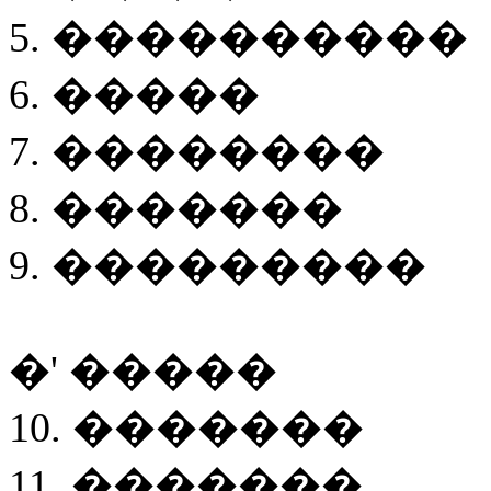
5. ����������
6. �����
7. ��������
8. �������
9. ���������
�' �����
10. �������
11. �������