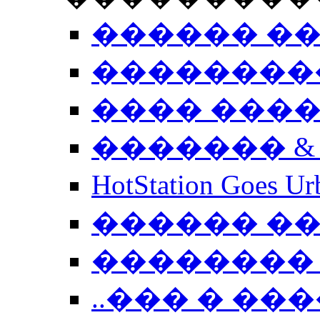
������ �
��������
���� ���
������� &
HotStation Goe
������ �
�������� 
..��� � �