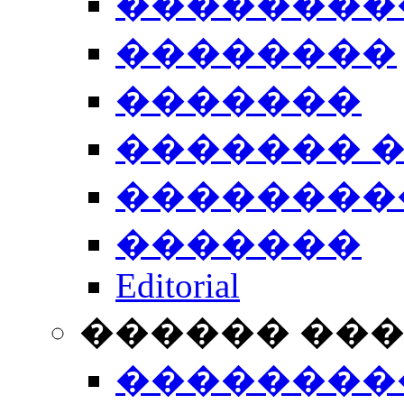
��������
��������
�������
������� 
��������
�������
Editorial
������ ��
��������