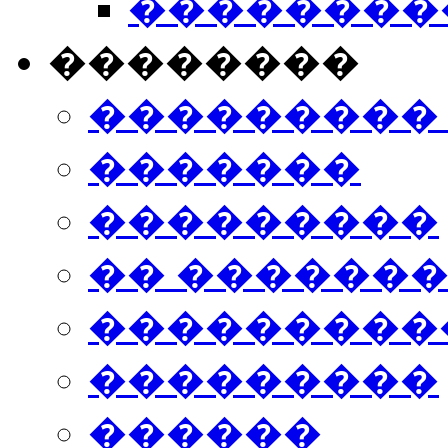
���������
��������
���������
�������
���������
�� ������
���������
���������
������