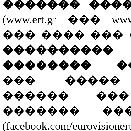
������� ���
(www.ert.gr ��� www.
��� ���� ���
����������
�������� ��
��� ����� 
������ ��
������� �
(facebook.com/eurov