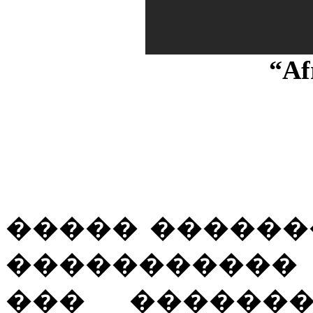
“Af
����� ������
�����������
��� �������