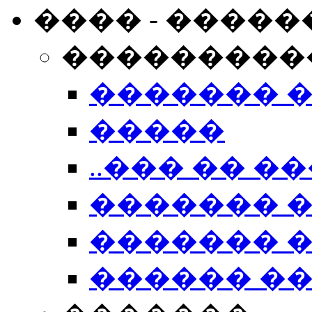
���� - �����
���������
������� 
�����
..��� �� ��
������� 
������� �
������ �