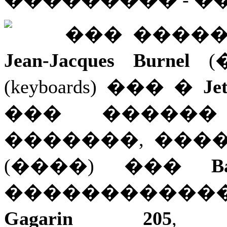
��� �����
Jean-Jacques Burnel
(
(keyboards) ��� �
Je
��� ������
�������, ���
(����) ���
B
�����������
Gagarin 205
, 