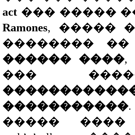
act
��� ����� ��
Ramones
, ����� 
�������� �
������ ����
��� ��
�������
�����������
����� ����