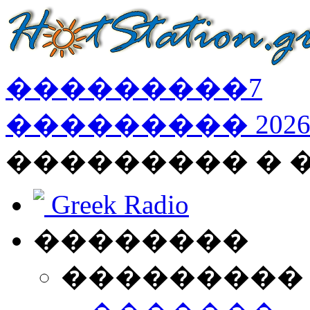
���������
7
���������
202
��������� � 
Greek Radio
��������
���������