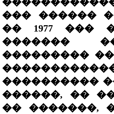
�����������
��� ������ 
�� 1977 ���
������� �
��������� ��
�������
���������� �
������, �� �
�� �������, 