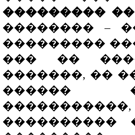
��������� �� 199
�������� – 
��������� ��
��� �� ���
�������, �� �
������ 
���������
����������