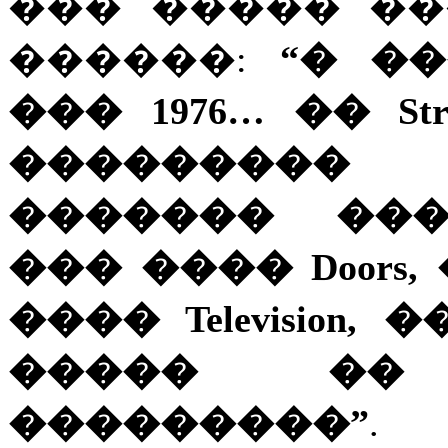
��� ����� ��
������:
“� �
��� 1976… �� St
���������
������� ���
��� ���� Doors
���� Television
����� ��
���������”
.