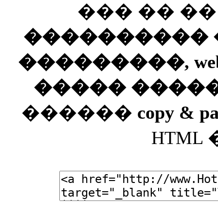
��� �� �
���������� ��
���������, web
����� ����
������
copy & pa
HTML