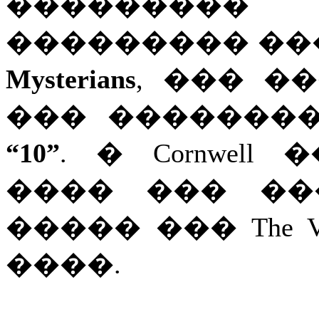
���������
��������� ��
Mysterians
, ��� �
��� �������
“10”
. � Cornwel
���� ��� �
����� ��� The Vi
����.