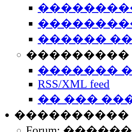
��������
��������
������ �
��������� 
������� 
RSS/XML feed
�� ��� ��
����������
Forum: �����