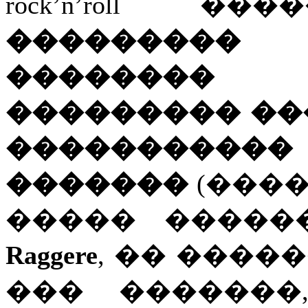
rock’n’roll �
���������
�������� 
��������� ��
���������
�������
(����
����� �����
Raggere
, �� ����
��� �������