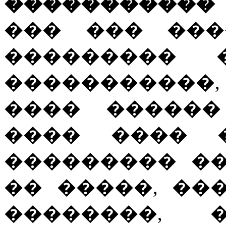
�����������
��� ��� ���
��������� 
�����������,
���� ������
���� ���� 
��������� �
�� �����, ��
��������, 