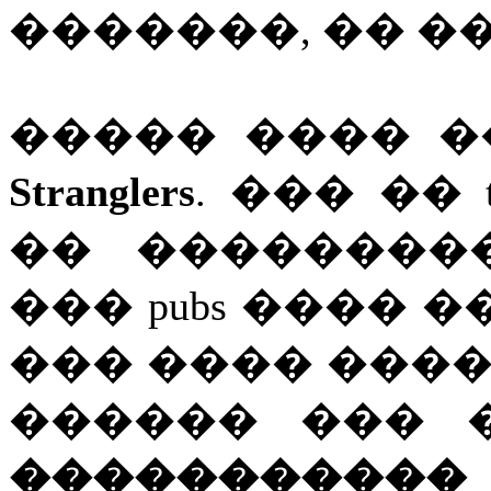
�������, �� �
����� ���� 
Stranglers
. ��� �� 
�� ���������
��� pubs ����
��� ���� ���
������ ��� 
����������