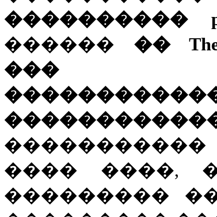
���������� p
������
�� The
���
�����������
�����������
����������
���� ����, 
��������� �