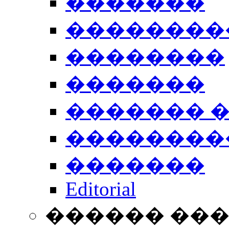
�������
��������
��������
�������
������� 
��������
�������
Editorial
������ ��