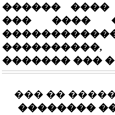
������ ����
��� ���� �
��������
���������
������� ��� ����
��� �� ����
�������� ��