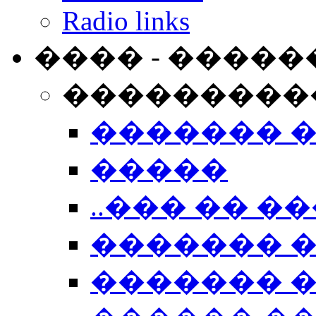
Radio links
���� - �����
���������
������� 
�����
..��� �� ��
������� 
������� �