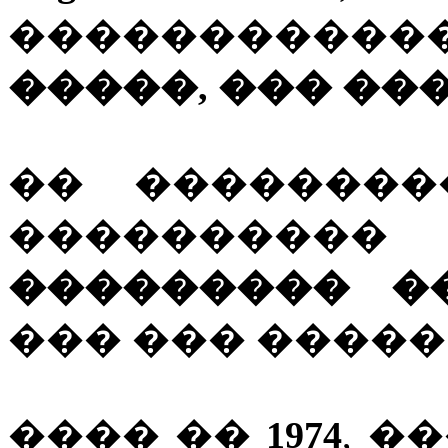
���������
�����, ��� �
�� ��������
��������
��������� �
��� ��� �����
���� ��
1974
, �