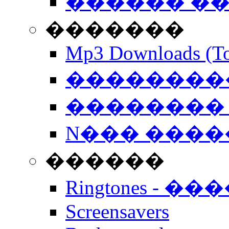
������ �
�������
Mp3 Downloads (To
�����������
�������� 
N��� �����
������
Ringtones - ��
Screensavers