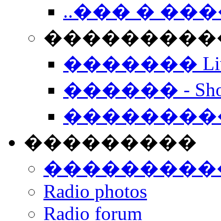
..��� � �
���������� -
������� Live
������ - Sho
��������
���������
���������
Radio photos
Radio forum