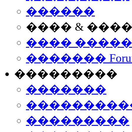
������
���� & ���
���� ����
������� Foru
���������
�������
����������
���������