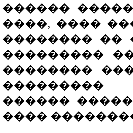
������ ����
����, ���� �
�������� �� 
��������� ��� �
�������� ��
���������
������ �����
���� �������