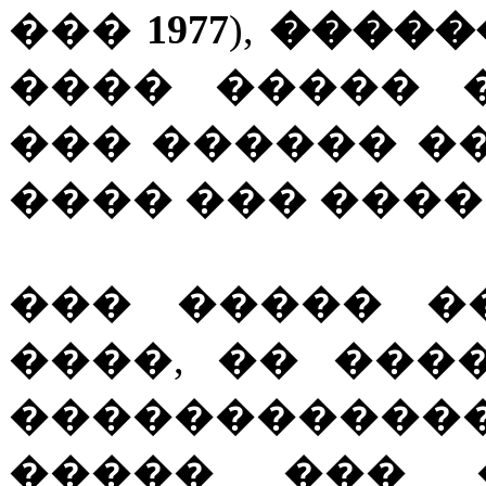
���
1977
),
�����
���� ����� 
��� ������ �
���� ��� ����
��� ����� �
����, �� ���
����������
����� ��� 