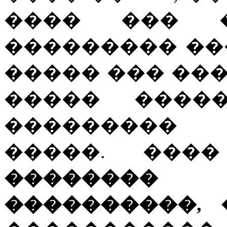
���� ��� �
��������� ��
����� ��� ��
����� ����
��������� 
�����. ����
�������
����������,