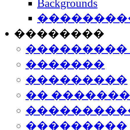
Backgrounds
���������
��������
���������
�������
���������
�� ������
���������
���������