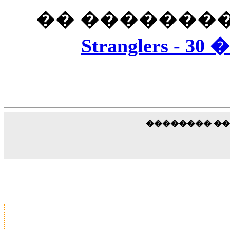
�� ��������
Stranglers -
�������� �