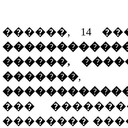
������, 14 �
�����������
������, ���
�������
, 
�����������
��� �������
�������� ���