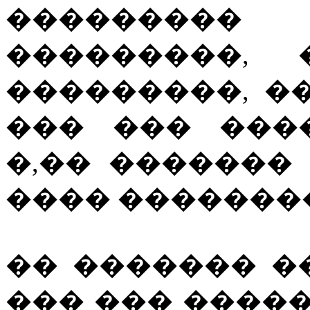
��������
���������, 
���������, �
��� ��� ���
�,�� �������
���� �������
�� ������� ���
��� ��� ����