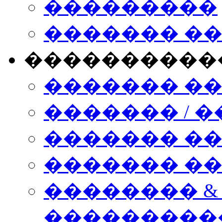
���������
������� �
����������
������� �
������� / �
������� �
������� ��� n
�������� &
���������