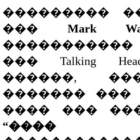
��������� �
���
Mark Wal
����������� �
��� Talking H
������, �
������� ��� R
���� ��� ��
“���� �