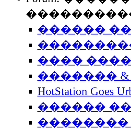
����������
������ �
��������
���� ���
������� &
HotStation Goe
������ �
�������� 