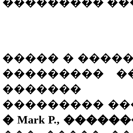
��������� ��
����� � �����
��������� �
������� 
��������� ���
� Mark P., ������� �