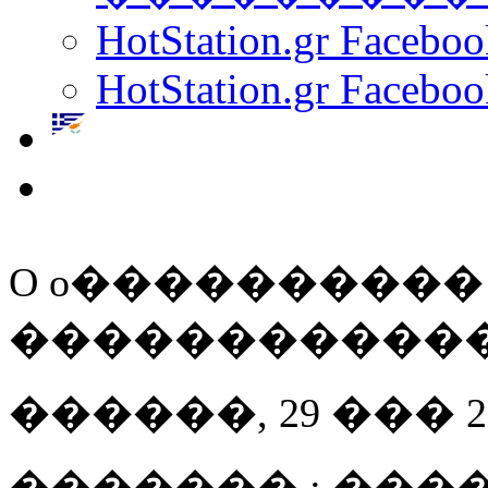
HotStation.gr Facebo
HotStation.gr Faceboo
O o���������� ��
�������������.. 
������, 29 ��� 201
������� : ���