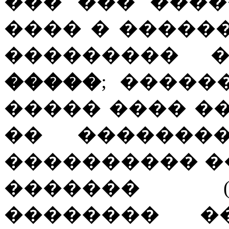
��� ��� ����
���� � �����
���������
�����
; �����
����� ���� ��
�� �������
���������� �
������� (
�������� �