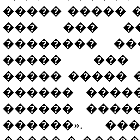
����� ����� 
��� ��� �
�������� ��
����� ��� 
����� ����� 
������ ����
������ ����
������». ��