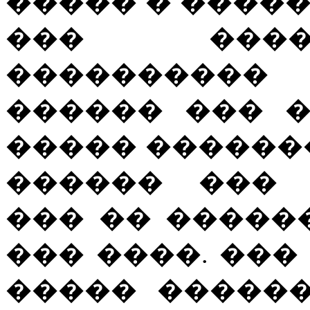
����� � ����
��� ����
����������
������ ��� 
����� ������
������ ��� 
��� �� �����
��� ����. ���
����� �����