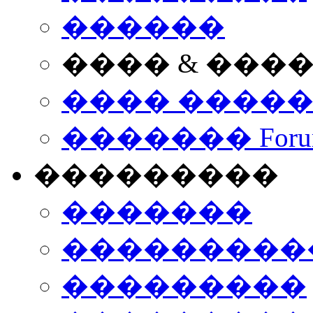
������
���� & ���
���� ����
������� Foru
���������
�������
����������
���������