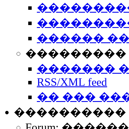
��������
��������
������ �
��������� 
������� 
RSS/XML feed
�� ��� ��
����������
Forum: �����