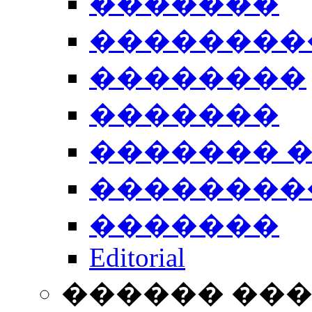
�������
��������
��������
�������
������� 
��������
�������
Editorial
������ ��