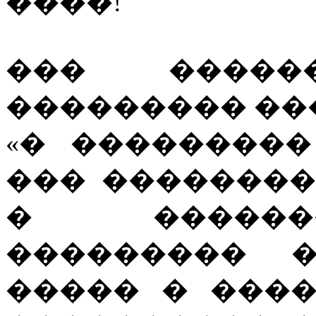
����!
��� ����
��������� ��
«� ��������
��� ��������
� ������
��������� �
����� � ���