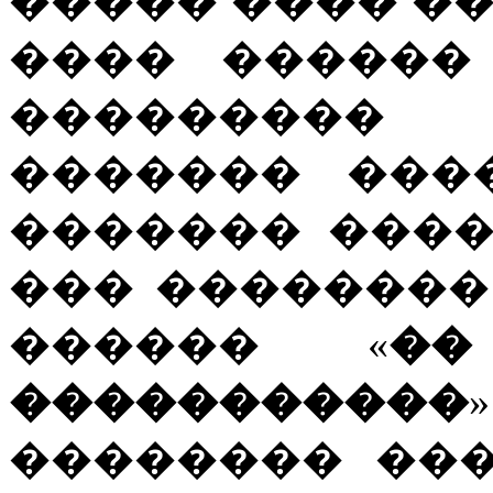
����� ���� �
���� ������
��������� 
������� ���
������� ���
��� ��������
������ «
��
�����������
�������� ��