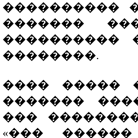
���������� 
������� ��
���������� 
��������.
���� ����� 
������� ���
��� ��������
«��� ������