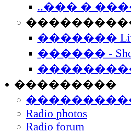
..��� � �
���������� -
������� Live
������ - Sho
��������
���������
���������
Radio photos
Radio forum