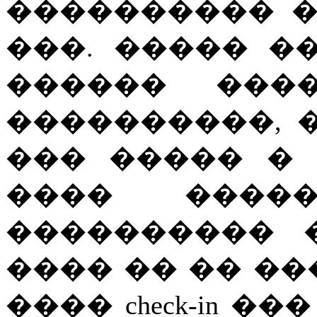
���������� 
���. ����� �
������ ���
����������, 
��� ����� �
���� ����
���������� 
���� �� �� ��
���� check-in 