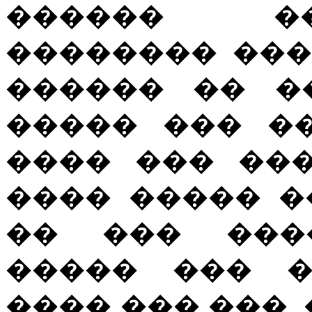
������ �
�������� ���
������ �� �
����� ��� �
���� ��� ���
���� ����� �
�� ��� ����
����� ��� �
���� ��� ���,