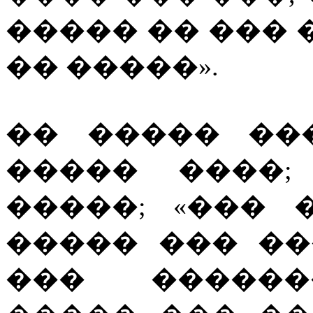
����� �� ���
�� �����».
�� ����� ��
����� ����;
�����; «��� 
����� ��� �
��� ������