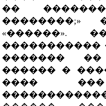
�� ������
��������;» 
«������». �
����������� 
������� ��
������ � ���
���� �
�����������