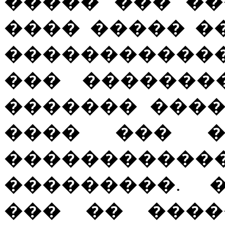
����� ��� �
���� ����� ��
�����������
��� �������
������� ����
���� ��� �
��������
���������. 
��� �� ����