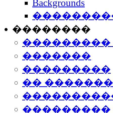
Backgrounds
���������
��������
���������
�������
���������
�� ������
���������
���������