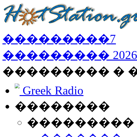
���������
7
���������
202
��������� � 
Greek Radio
��������
���������