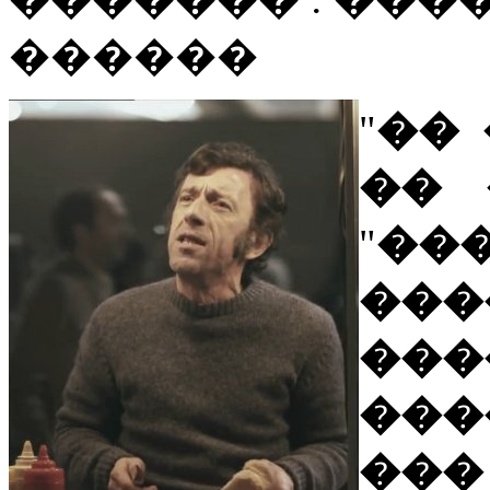
������
"
�� 
�� 
"
��
��
���
���
���