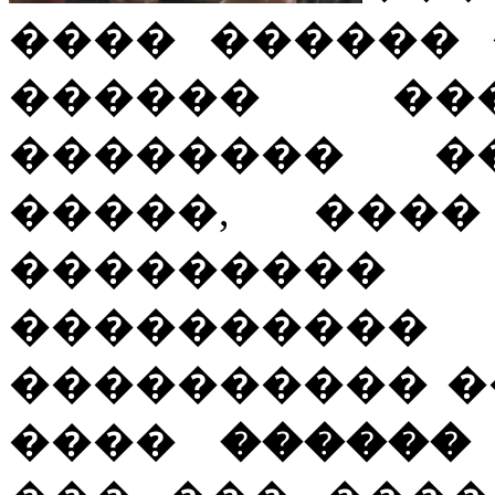
���� ������ 
������ ��
�������� �
�����, ���
��������� 
��������
���������� �
����
������