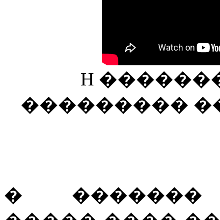
H ��������
��������� ��� ��
� ������� 