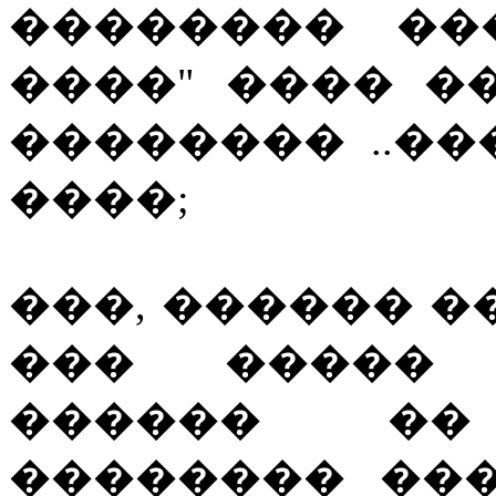
�������� ��
����" ���� ���
�������� ..��
����;
���, ������ �
��� ����� 
������ ��
�������� ��