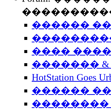
����������
������ �
��������
���� ���
������� &
HotStation Goe
������ �
�������� 