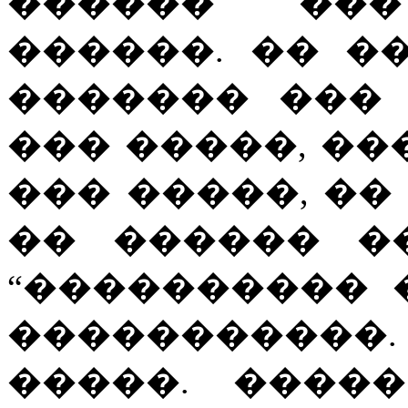
������ ��
������. �� �
������� ���
��� �����, ��
��� �����, ��
�� ������ �
“���������� 
�����������
�����. ����