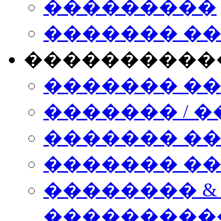
���������
������� �
����������
������� �
������� / �
������� �
������� ��� n
�������� &
���������