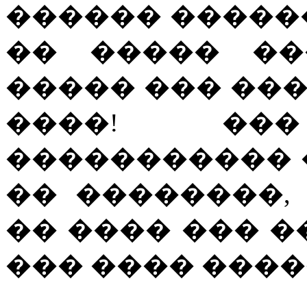
������ �����
�� ����� ��
����� ��� ��
����! �
����������� 
�� ��������,
�� ���� ��� �
��� ���� ����