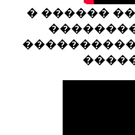
� ������ �
�������
����������
����