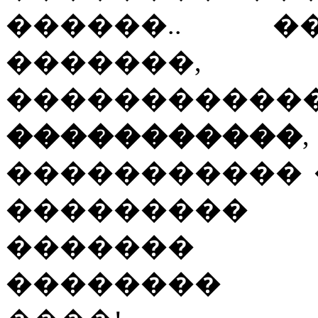
������.. �
�������
�����������
�����������
����������� 
��������
������� 
�������� �