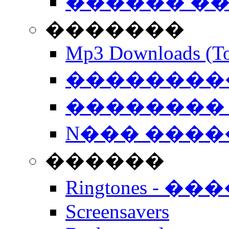
������ �
�������
Mp3 Downloads (To
�����������
�������� 
N��� �����
������
Ringtones - ��
Screensavers