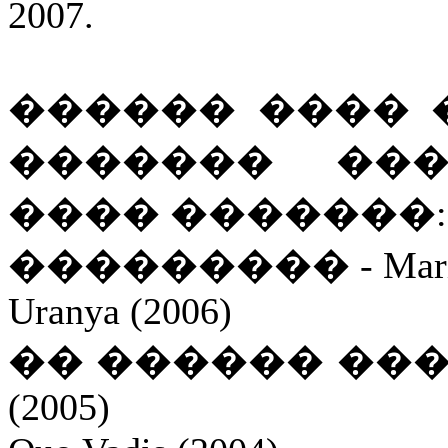
2007.
������ ���� 
������� ���
���� �������:
��������� - Marione
Uranya (2006)
�� ������ ��� ��
(2005)