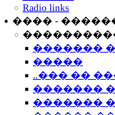
Radio links
���� - �����
���������
������� 
�����
..��� �� ��
������� 
������� �