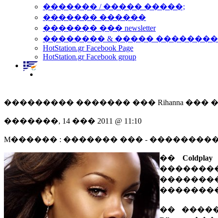
������� / ����� �����;
������� ������
������� ��� newsletter
�������� & ����� �������
HotStation.gr Facebook Page
HotStation.gr Facebook group
��������� ������� ��� Rihanna ��� �
�������, 14 ��� 2011 @ 11:10
M������ : ������� ��� - ��������
��
Coldplay
�������
������
�������
�� ����