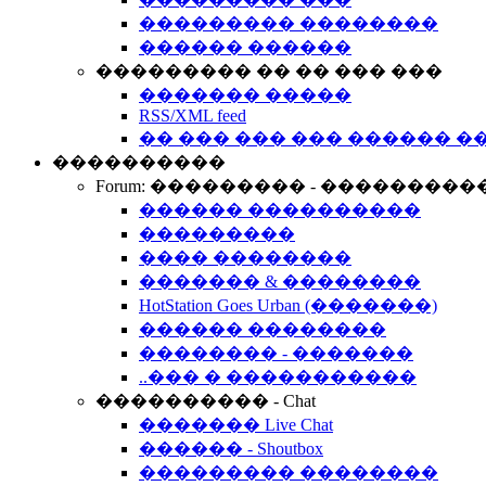
��������� ��������
������ ������
��������� �� �� ��� ���
������� �����
RSS/XML feed
�� ��� ��� ��� ������ �
����������
Forum: ��������� - ���������
������ ����������
���������
���� ��������
������� & ��������
HotStation Goes Urban (�������)
������ ��������
�������� - �������
..��� � �����������
���������� - Chat
������� Live Chat
������ - Shoutbox
��������� ��������