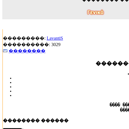
���������:
LavantiS
����������: 3029
��������
������
���� ��
���
�������� ������