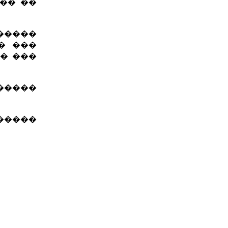
��� ��
�����
� ���
�� ���
 �����
�����