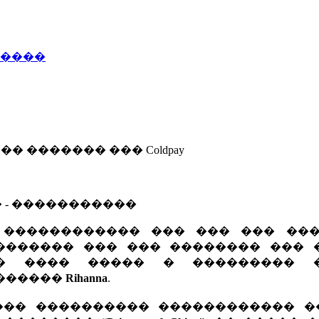
�����
�� ������� ��� Coldpay
� - �����������
������������ ��� ��� ��� ���� 
������� ��� ��� �������� ��� 
�� ���� ����� � ��������� 
������
Rihanna
.
��� ���������� ������������ �