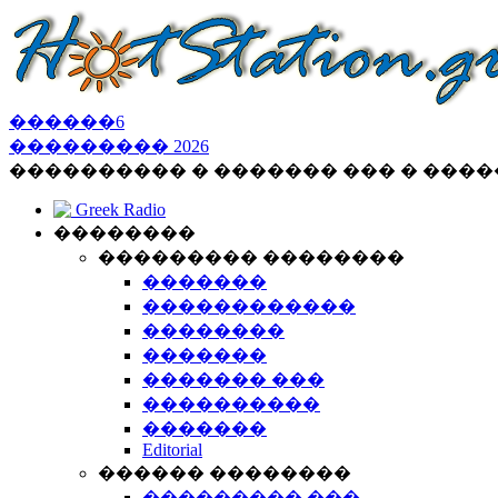
������
6
���������
2026
���������� � ������� ��� � ���
Greek Radio
��������
��������� ��������
�������
������������
��������
�������
������� ���
����������
�������
Editorial
������ ��������
��������� ���