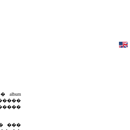
album
�����
�����
� ���