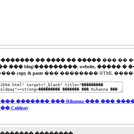
�������� �� ���� �� �����
��� �� 
�� blog/���������, website, ����� � 
�����
copy & paste
��� �������� HTML ����
�� ������� ��� Rihanna ��� ��� ���
�� Coldpay
�������� ��������