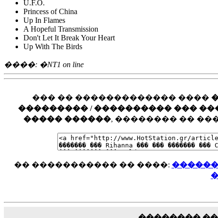
U.F.O.
Princess of China
Up In Flames
A Hopeful Transmission
Don't Let It Break Your Heart
Up With The Birds
����: �NT1 on line
��� �� ������������� ����
��������� / ���������� ��� ���� �
����� ������
, �������� �� �
�� ����������� �� ����:
�������
�
�������� �