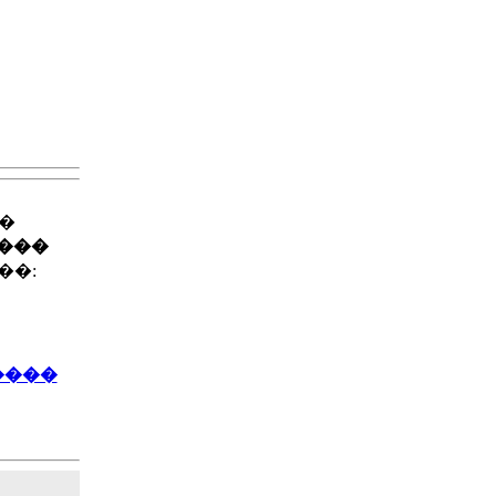
��
����
��:
����