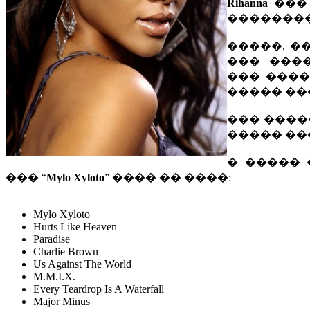
Rihanna
��� 
���������
�����, �
��� ���
��� ���� a
����� ��
��� �����
����� ��
� �����
��� “
Mylo Xyloto
” ���� �� ����:
Mylo Xyloto
Hurts Like Heaven
Paradise
Charlie Brown
Us Against The World
M.M.I.X.
Every Teardrop Is A Waterfall
Major Minus