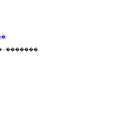
��
� - �������