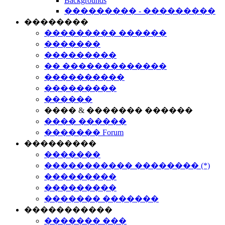
Backgrounds
��������� - ���������
��������
��������� ������
�������
���������
�� �������������
����������
���������
������
���� & ������� ������
���� ������
������� Forum
���������
�������
����������� �������� (*)
���������
���������
������� �������
�����������
������� ���