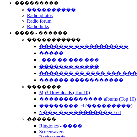
���������
����������
Radio photos
Radio forum
Radio links
���� - ������
�����������
������� �����������
�����
..��� �� ��� ���!
������� �����
������� �� ���� ��� ��
������ �����������
�������
Mp3 Downloads (Top 10)
������������� albums (Top 10)
�������� cd (���������)
N��� ����������� / cd
������
Ringtones - ����
Screensavers