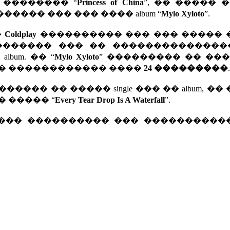
�������� “
Princess of China
”, �� ����� 
���� ��� ��� ���� album “
Mylo Xyloto
”.
�
Coldplay
���������� ��� ��� ����� 
������� ��� �� ��������������
lbum. �� “
Mylo Xyloto
” ��������� �� ��
� ������������ ����
24 ���������
.
����� �� ����� single ��� �� album, ��
� ����� “
Every Tear Drop Is A Waterfall
”.
 ��� ���������� ��� ����������